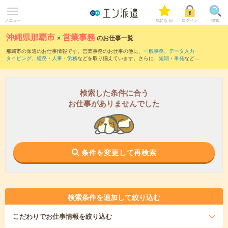
メニュー
気になる!
ログイン
検索
沖縄県那覇市
×
営業事務
のお仕事一覧
那覇市の派遣のお仕事情報です。営業事務のお仕事の他に、
一般事務
、
データ入力・
タイピング
、
総務・人事・労務
などを取り揃えています。さらに、
短期
・
単発
などの
期間や、
職種未経験OK
などのこだわり条件で絞り込んでいただけます。職種辞典：
営
業事務のお仕事とは？とは？
検索した条件に合う
お仕事がありませんでした
条件を変更して再検索
検索条件を追加して絞り込む
こだわり
でお仕事情報を絞り込む