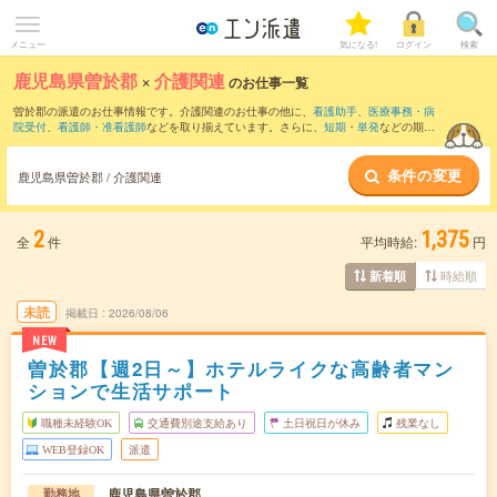
メニュー
気になる!
ログイン
検索
鹿児島県曽於郡
×
介護関連
のお仕事一覧
曽於郡の派遣のお仕事情報です。介護関連のお仕事の他に、
看護助手
、
医療事務・病
院受付
、
看護師・准看護師
などを取り揃えています。さらに、
短期
・
単発
などの期間
や、
職種未経験OK
などのこだわり条件で絞り込んでいただけます。職種辞典：
介護関
連のお仕事とは？とは？
条件の変更
鹿児島県曽於郡 / 介護関連
2
1,375
全
件
平均時給:
円
時給順
新着順
未読
掲載日
2026/08/06
NEW
曽於郡【週2日～】ホテルライクな高齢者マン
ションで生活サポート
職種未経験OK
交通費別途支給あり
土日祝日が休み
残業なし
WEB登録OK
派遣
鹿児島県曽於郡
勤務地