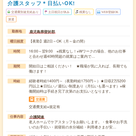
介護スタッフ＊日払いOK!
交通費別途支給あり
土日祝日が休み
残業なし
WEB登録OK
派遣
鹿児島県曽於郡
勤務地
【夜勤】週2日～OK（月～金の間）
曜日頻度
16:00～翌9:00 ※残業なし！※Wワークの場合、他のお仕事
時間
と合わせ週40時間超の就業はご案内で…
開始日はご相談ください！ ★職場が気に入れば、長期でも
期間
働けます！
経験者時給1400円～（夜勤時給1750円～）★日収2万5200
時給
円以上★日払い／週払い制度あり（月払いも選べます）※稼
働開始時は手続き完了次第のお支払いとなります。
交通費
交通費支給※規定有
介護関連
仕事内容
老人ホームでケアスタッフをお願いします。・食事やお手洗
いのお手伝い・就寝前の水分補給・利用者さまが安…