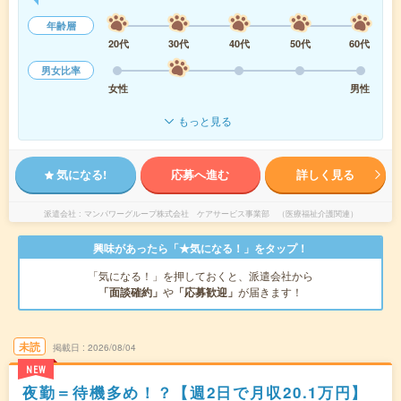
年齢層
20代
30代
40代
50代
60代
男女比率
女性
男性
もっと見る
気になる!
応募へ進む
詳しく見る
派遣会社
マンパワーグループ株式会社 ケアサービス事業部 （医療福祉介護関連）
興味があったら「★気になる！」をタップ！
「気になる！」を押しておくと、派遣会社から
「面談確約」
や
「応募歓迎」
が届きます！
未読
掲載日
2026/08/04
NEW
夜勤＝待機多め！？【週2日で月収20.1万円】