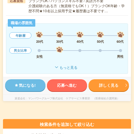
ブランクOK / パソコンスキル不要 / 英語力不要
応募資格
介護経験のある方（無資格でもOK！）ブランクOK年齢・学
歴不問★10名以上採用予定★履歴書は不要です…
職場の雰囲気
年齢層
20代
30代
40代
50代
60代
男女比率
女性
男性
もっと見る
気になる!
応募へ進む
詳しく見る
派遣会社
マンパワーグループ株式会社 ケアサービス事業部 （医療福祉介護関連）
検索条件を追加して絞り込む