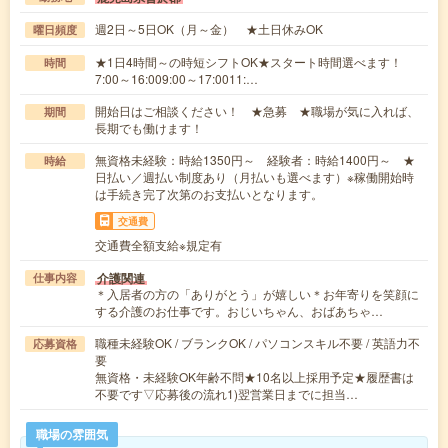
週2日～5日OK（月～金） ★土日休みOK
曜日頻度
★1日4時間～の時短シフトOK★スタート時間選べます！
時間
7:00～16:009:00～17:0011:…
開始日はご相談ください！ ★急募 ★職場が気に入れば、
期間
長期でも働けます！
無資格未経験：時給1350円～ 経験者：時給1400円～ ★
時給
日払い／週払い制度あり（月払いも選べます）※稼働開始時
は手続き完了次第のお支払いとなります。
交通費
交通費全額支給※規定有
介護関連
仕事内容
＊入居者の方の「ありがとう」が嬉しい＊お年寄りを笑顔に
する介護のお仕事です。おじいちゃん、おばあちゃ…
職種未経験OK / ブランクOK / パソコンスキル不要 / 英語力不
応募資格
要
無資格・未経験OK年齢不問★10名以上採用予定★履歴書は
不要です▽応募後の流れ1)翌営業日までに担当…
職場の雰囲気