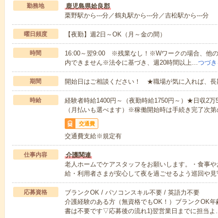
勤務地
鹿児島県姶良郡
栗野駅から---分／鶴丸駅から---分／吉松駅から---分
曜日頻度
【夜勤】週2日～OK（月～金の間）
時間
16:00～翌9:00 ※残業なし！※Wワークの場合、
内できません※法令に基づき、週20時間以上…
つづき
期間
開始日はご相談ください！ ★職場が気に入れば、長
時給
経験者時給1400円～（夜勤時給1750円～）★日収2
（月払いも選べます）※稼働開始時は手続き完了次第
交通費
交通費支給※規定有
仕事内容
介護関連
老人ホームでケアスタッフをお願いします。・食事や
給・利用者さまが安心して夜を過ごせるよう巡回や見
応募資格
ブランクOK / パソコンスキル不要 / 英語力不要
介護経験のある方（無資格でもOK！）ブランクOK年
書は不要です▽応募後の流れ1)翌営業日までに担当よ