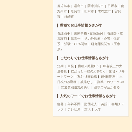
鹿児島市
霧島市
薩摩川内市
日置市
南
九州市
姶良市
出水市
志布志市
曽於
市
枕崎市
職種でお仕事情報をさがす
看護助手
医療事務・病院受付
看護師・准
看護師
保育士
その他医療・介護・保育
系
治験・CRA関連
研究開発関連（医療
系）
こだわりでお仕事情報をさがす
短期
単発
職種未経験OK
10名以上の大
量募集
友だちと一緒の応募OK
在宅・リモ
ートワーク
週2～3日勤務
週4日勤務
土
日祝のみ勤務
残業なし
副業・WワークOK
交通費別途支給あり
語学力が活かせる
人気のワードでお仕事情報をさがす
急募
年齢不問
財団法人
英語
書類チェ
ック
テレビ局
封入
大学