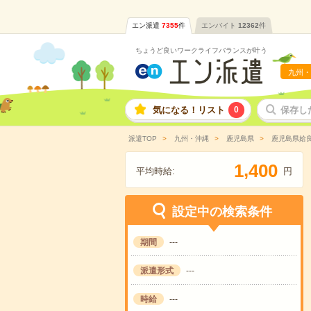
エン派遣
7355
件
エンバイト
12362
件
ちょうど良いワークライフバランスが叶う
九州・
気になる！リスト
0
保存し
派遣TOP
九州・沖縄
鹿児島県
鹿児島県姶
,
1
4
0
0
平均時給:
円
設定中の検索条件
期間
---
派遣形式
---
時給
---