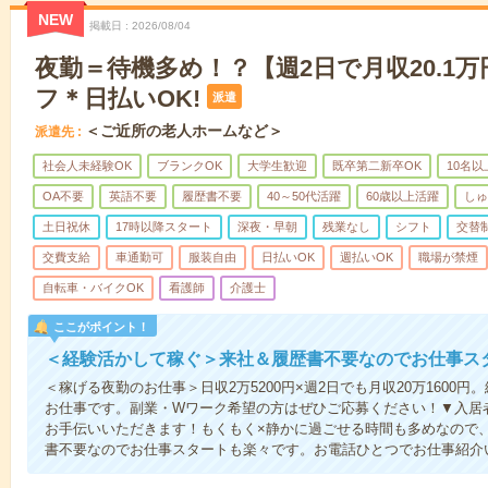
NEW
掲載日
2026/08/04
夜勤＝待機多め！？【週2日で月収20.1
フ＊日払いOK!
派遣
＜ご近所の老人ホームなど＞
派遣先
社会人未経験OK
ブランクOK
大学生歓迎
既卒第二新卒OK
10名
OA不要
英語不要
履歴書不要
40～50代活躍
60歳以上活躍
しゅ
土日祝休
17時以降スタート
深夜・早朝
残業なし
シフト
交替
交費支給
車通勤可
服装自由
日払いOK
週払いOK
職場が禁煙
自転車・バイクOK
看護師
介護士
ここがポイント！
＜経験活かして稼ぐ＞来社＆履歴書不要なのでお仕事ス
＜稼げる夜勤のお仕事＞日収2万5200円×週2日でも月収20万1600
お仕事です。副業・Wワーク希望の方はぜひご応募ください！▼入居
お手伝いいただきます！もくもく×静かに過ごせる時間も多めなので
書不要なのでお仕事スタートも楽々です。お電話ひとつでお仕事紹介