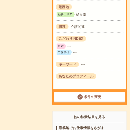
勤務地
姶良郡
勤務エリア
職種
介護関連
こだわりINDEX
---
絶対
---
できれば
キーワード
---
あなたのプロフィール
---
条件の変更
他の検索結果を見る
勤務地でお仕事情報をさがす