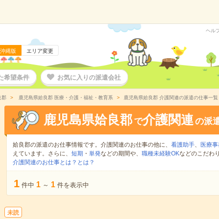
ヘル
沖縄版
エリア変更
た希望条件
お気に入りの派遣会社
良郡
鹿児島県姶良郡 医療・介護・福祉・教育系
鹿児島県姶良郡 介護関連の派遣の仕事一覧
鹿児島県姶良郡
介護関連
で
の派
姶良郡の派遣のお仕事情報です。介護関連のお仕事の他に、
看護助手
、
医療事
えています。さらに、
短期
・
単発
などの期間や、
職種未経験OK
などのこだわ
介護関連のお仕事とは？とは？
1
1
1
件中
～
件を表示中
未読