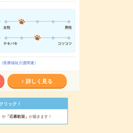
女性
男性
テキパキ
コツコツ
（医療福祉介護関連）
詳しく見る
クリック！
」
や
「応募歓迎」
が届きます！