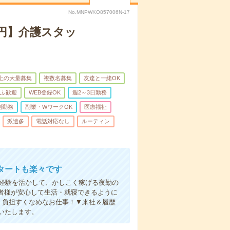
No.MNPWKO857006N-17
万円】介護スタッ
以上の大量募集
複数名募集
友達と一緒OK
ふ歓迎
WEB登録OK
週2～3日勤務
制勤務
副業・WワークOK
医療福祉
派遣多
電話対応なし
ルーティン
タートも楽々です
円。経験を活かして、かしこく稼げる夜勤の
者様が安心して生活・就寝できるように
、負担すくなめなお仕事！▼来社＆履歴
いたします。