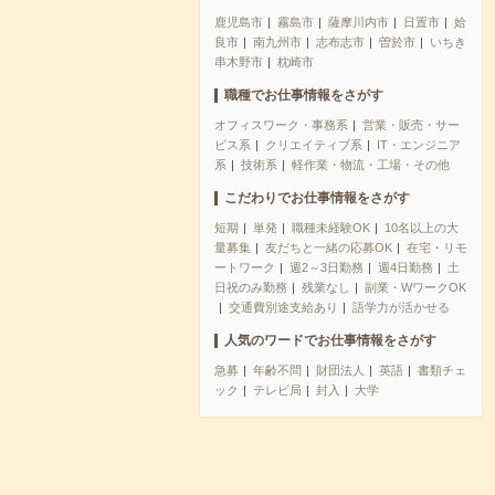
鹿児島市
霧島市
薩摩川内市
日置市
姶
良市
南九州市
志布志市
曽於市
いちき
串木野市
枕崎市
職種でお仕事情報をさがす
オフィスワーク・事務系
営業・販売・サー
ビス系
クリエイティブ系
IT・エンジニア
系
技術系
軽作業・物流・工場・その他
こだわりでお仕事情報をさがす
短期
単発
職種未経験OK
10名以上の大
量募集
友だちと一緒の応募OK
在宅・リモ
ートワーク
週2～3日勤務
週4日勤務
土
日祝のみ勤務
残業なし
副業・WワークOK
交通費別途支給あり
語学力が活かせる
人気のワードでお仕事情報をさがす
急募
年齢不問
財団法人
英語
書類チェ
ック
テレビ局
封入
大学