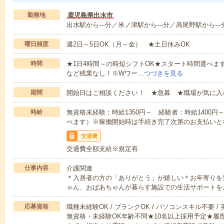
勤務地
鹿児島県出水市
出水駅から---分／米ノ津駅から---分／高尾野駅から---
曜日頻度
週2日～5日OK（月～金） ★土日休みOK
時間
★1日4時間～の時短シフトOK★スタート時間選べます！7:00～1
など残業なし！※Wワー…
つづきを見る
期間
開始日はご相談ください！ ★急募 ★職場が気に入
時給
無資格未経験：時給1350円～ 経験者：時給1400
べます）※稼働開始時は手続き完了次第のお支払いと
交通費
交通費全額支給※規定有
仕事内容
介護関連
＊入居者の方の「ありがとう」が嬉しい＊お年寄りを
ゃん、おばあちゃんが暮らす施設での生活サポートを
応募資格
職種未経験OK / ブランクOK / パソコンスキル不要 /
無資格・未経験OK年齢不問★10名以上採用予定★履