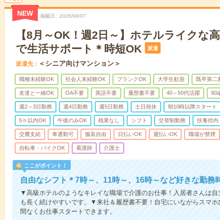
NEW
掲載日
2026/08/07
【8月～OK！週2日～】ホテルライクな
で生活サポート＊時短OK
派遣
＜シニア向けマンション＞
派遣先
職種未経験OK
社会人未経験OK
ブランクOK
大学生歓迎
既卒第二
友達と一緒OK
OA不要
英語不要
履歴書不要
40～50代活躍
6
週2～3日勤務
週4日勤務
週5日勤務
土日祝休
朝10時以降スタート
5ｈ以内OK
午後のみOK
残業なし
シフト
交替制勤務
扶養控内
交費支給
車通勤可
服装自由
日払いOK
週払いOK
職場が禁煙
自転車・バイクOK
看護師
介護士
ここがポイント！
自由なシフト＊7時～、11時～、16時～など好きな勤務
▼高級ホテルのようなキレイな職場で介護のお仕事！入居者さんは自
も長く続けやすいです。▼来社＆履歴書不要！自宅にいながらスマホ
間なくお仕事スタートできます。