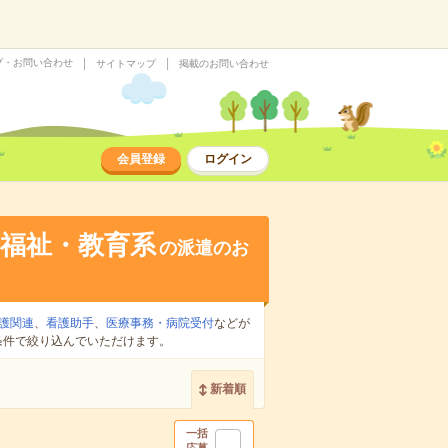
プ・お問い合わせ
サイトマップ
掲載のお問い合わせ
会員登録
ログイン
福祉・教育系
の派遣のお
護関連
、
看護助手
、
医療事務・病院受付
などが
条件で絞り込んでいただけます。
新着順
一括