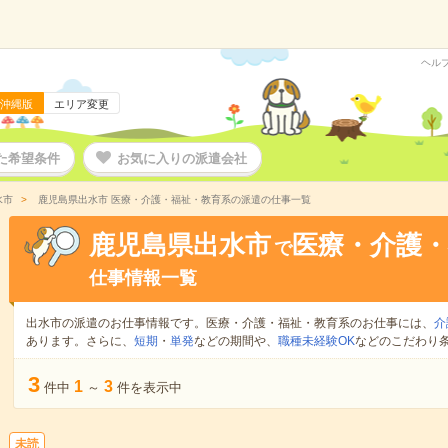
ヘル
沖縄版
エリア変更
た希望条件
お気に入りの派遣会社
水市
鹿児島県出水市 医療・介護・福祉・教育系の派遣の仕事一覧
鹿児島県出水市
医療・介護・
で
仕事情報一覧
出水市の派遣のお仕事情報です。医療・介護・福祉・教育系のお仕事には、
介
あります。さらに、
短期
・
単発
などの期間や、
職種未経験OK
などのこだわり
3
1
3
件中
～
件を表示中
未読