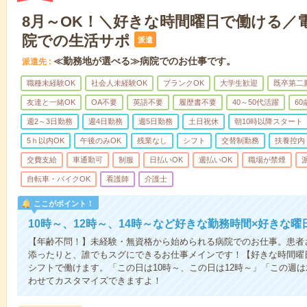
8月～OK！＼好きな時間曜日で働ける／
院での生活サポ
派遣
≪勤務地が選べる≫病院でのお仕事です。
派遣先
職種未経験OK
社会人未経験OK
ブランクOK
大学生歓迎
既卒第二
友達と一緒OK
OA不要
英語不要
履歴書不要
40～50代活躍
6
週2～3日勤務
週4日勤務
週5日勤務
土日祝休
朝10時以降スタート
5ｈ以内OK
午後のみOK
残業なし
シフト
交替制勤務
扶養控内
交費支給
車通勤可
制服
日払いOK
週払いOK
職場が禁煙
自転車・バイクOK
看護師
介護士
ここがポイント！
10時～、12時～、14時～など好きな勤務時間×好きな曜
【年齢不問！】未経験・無資格から始められる病院でのお仕事。患者
添ったりと、誰でもスグにできるお仕事メインです！【好きな時間曜日
シフトで働けます。「この日は10時～、この日は12時～」「この週
わせてカスタマイズできますよ！