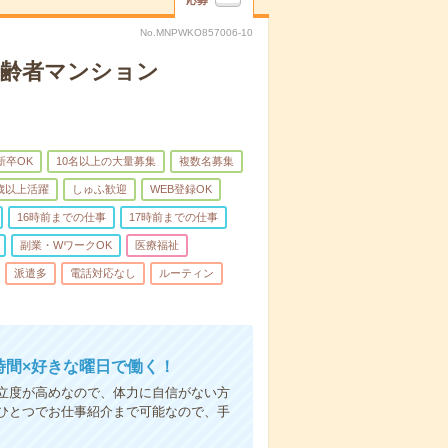
応募
No.MNPWKO857006-10
高齢者マンション
新卒OK
10名以上の大量募集
複数名募集
0歳以上活躍
しゅふ歓迎
WEB登録OK
16時前までの仕事
17時前までの仕事
副業・WワークOK
医療福祉
派遣多
電話対応なし
ルーティン
時間×好きな曜日で働く！
立度が高めなので、体力に自信がない方
ひとつでお仕事紹介まで可能なので、手