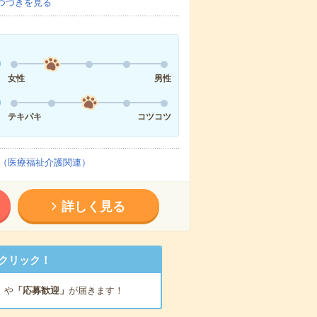
つづきを見る
女性
男性
テキパキ
コツコツ
（医療福祉介護関連）
詳しく見る
クリック！
」
や
「応募歓迎」
が届きます！