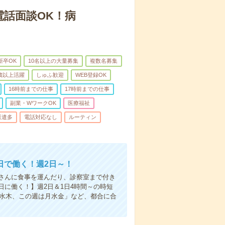
電話面談OK！病
新卒OK
10名以上の大量募集
複数名募集
0歳以上活躍
しゅふ歓迎
WEB登録OK
16時前までの仕事
17時前までの仕事
副業・WワークOK
医療福祉
派遣多
電話対応なし
ルーティン
日で働く！週2日～！
さんに食事を運んだり、診察室まで付き
に働く！】週2日＆1日4時間～の時短
は水木、この週は月水金」など、都合に合