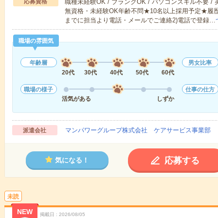
応募資格
職種未経験OK / ブランクOK / パソコンスキル不要 /
無資格・未経験OK年齢不問★10名以上採用予定★履
までに担当より電話・メールでご連絡2)電話で登録…
職場の雰囲気
年齢層
男女比率
20代
30代
40代
50代
60代
職場の様子
仕事の仕方
活気がある
しずか
マンパワーグループ株式会社 ケアサービス事業部 
派遣会社
応募する
気になる！
未読
NEW
掲載日
2026/08/05