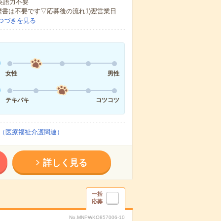
 英語力不要
歴書は不要です▽応募後の流れ1)翌営業日
つづきを見る
女性
男性
テキパキ
コツコツ
（医療福祉介護関連）
詳しく見る
一括
応募
No.MNPWKO857006-10