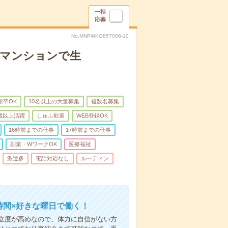
一括
応募
No.MNPWKO857006-10
者マンションで生
新卒OK
10名以上の大量募集
複数名募集
0歳以上活躍
しゅふ歓迎
WEB登録OK
16時前までの仕事
17時前までの仕事
副業・WワークOK
医療福祉
派遣多
電話対応なし
ルーティン
時間×好きな曜日で働く！
立度が高めなので、体力に自信がない方