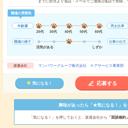
までに担当より電話・メールでご連絡2)電話で登録…
職場の雰囲気
年齢層
男女比率
20代
30代
40代
50代
60代
職場の様子
仕事の仕方
活気がある
しずか
マンパワーグループ株式会社 ケアサービス事業部 
派遣会社
応募する
気になる！
興味があったら「★気になる！」を
「気になる！」を押しておくと、派遣会社から
「面談確約