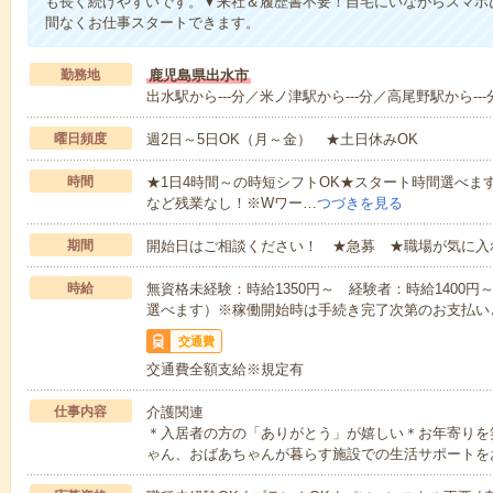
も長く続けやすいです。▼来社＆履歴書不要！自宅にいながらスマホ
間なくお仕事スタートできます。
勤務地
鹿児島県出水市
出水駅から---分／米ノ津駅から---分／高尾野駅から---
曜日頻度
週2日～5日OK（月～金） ★土日休みOK
時間
★1日4時間～の時短シフトOK★スタート時間選べます！7:00～1
など残業なし！※Wワー…
つづきを見る
期間
開始日はご相談ください！ ★急募 ★職場が気に入
時給
無資格未経験：時給1350円～ 経験者：時給1400
選べます）※稼働開始時は手続き完了次第のお支払い
交通費
交通費全額支給※規定有
仕事内容
介護関連
＊入居者の方の「ありがとう」が嬉しい＊お年寄りを
ゃん、おばあちゃんが暮らす施設での生活サポートを