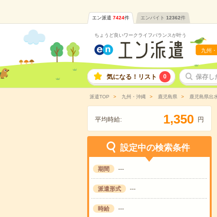
エン派遣
7424
件
エンバイト
12362
件
ちょうど良いワークライフバランスが叶う
九州・
気になる！リスト
0
保存し
派遣TOP
九州・沖縄
鹿児島県
鹿児島県出
,
1
3
5
0
平均時給:
円
設定中の検索条件
期間
---
派遣形式
---
時給
---