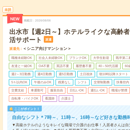
未読
NEW
掲載日
2026/08/06
出水市【週2日～】ホテルライクな高齢
活サポート
派遣
＜シニア向けマンション＞
派遣先
職種未経験OK
社会人未経験OK
ブランクOK
大学生歓迎
既卒第二
友達と一緒OK
OA不要
英語不要
履歴書不要
40～50代活躍
6
週2～3日勤務
週4日勤務
週5日勤務
土日祝休
朝10時以降スタート
5ｈ以内OK
午後のみOK
残業なし
シフト
交替制勤務
扶養控内
交費支給
車通勤可
服装自由
日払いOK
週払いOK
職場が禁煙
自転車・バイクOK
看護師
介護士
ここがポイント！
自由なシフト＊7時～、11時～、16時～など好きな勤務
▼高級ホテルのようなキレイな職場で介護のお仕事！入居者さんは自