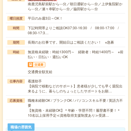
南鹿児島駅前駅から---分／朝日通駅から---分／上伊集院駅か
ら---分／瀬々串駅から---分／脇田駅から---分
平日のみ週3日～OK！
曜日頻度
下記時間帯よりご相談OK07:30-16:30 / 08:00-17:00 /
時間
08:30-17:3…
長期のお仕事です。開始日はご相談ください！ ※急募
期間
無資格未経験：時給1300円～ 経験者：時給1400円～ ※前
時給
払い・日払い・週払いOK
交通費
交通費全額支給
看護助手
仕事内容
【病院で移動などのサポート】患者様が少しでも早く退院出
来るように、暮らしのちょっとしたサポートをお願…
職種未経験OK / ブランクOK / パソコンスキル不要 / 英語力不
応募資格
要
【無資格・未経験OK】＊年齢・学歴不問！履歴書不要！＊
10名以上採用予定≪資格取得支援制度あり≫受講…
職場の雰囲気