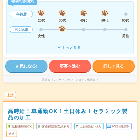
職場の雰囲気
年齢層
20代
30代
40代
50代
60代
男女比率
女性
男性
もっと見る
気になる!
応募へ進む
詳しく見る
派遣会社
パーソルテンプスタッフ株式会社
未読
高時給！車通勤OK！土日休み！セラミック製
品の加工
職種未経験OK
交通費別途支給あり
土日祝日が休み
WEB登録OK
派遣