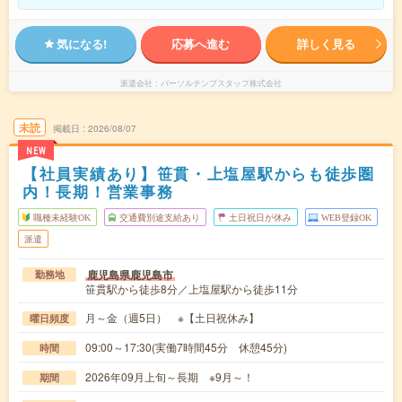
気になる!
応募へ進む
詳しく見る
派遣会社
パーソルテンプスタッフ株式会社
未読
掲載日
2026/08/07
NEW
【社員実績あり】笹貫・上塩屋駅からも徒歩圏
内！長期！営業事務
職種未経験OK
交通費別途支給あり
土日祝日が休み
WEB登録OK
派遣
鹿児島県鹿児島市
勤務地
笹貫駅から徒歩8分／上塩屋駅から徒歩11分
月～金（週5日） ※【土日祝休み】
曜日頻度
09:00～17:30(実働7時間45分 休憩45分)
時間
2026年09月上旬～長期 ※9月～！
期間