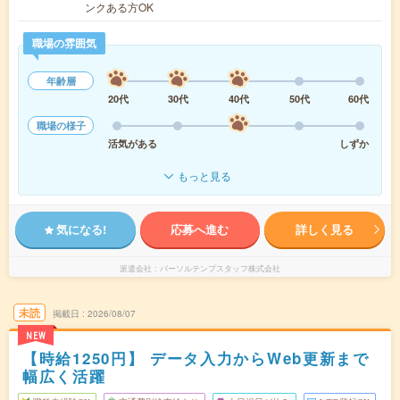
ンクある方OK
職場の雰囲気
年齢層
20代
30代
40代
50代
60代
職場の様子
活気がある
しずか
もっと見る
気になる!
応募へ進む
詳しく見る
派遣会社
パーソルテンプスタッフ株式会社
未読
掲載日
2026/08/07
NEW
【時給1250円】 データ入力からWeb更新まで
幅広く活躍