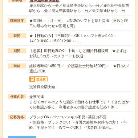
鹿児島県鹿児島市
鹿児島駅から---分／鹿児島中央駅から---分／鹿児島中央駅前
駅から---分／鹿児島駅前駅から---分／天文館通駅から---分
★週2日～（月～日） ※希望のシフトを毎月提出（日数と曜
曜日頻度
日の組み合わせや固定も可）
★【日勤のみ】1日5時間～OK！≪シフト例≫9:00～
時間
14:0010:00～15:0012:00～1…
【急募】即日勤務OK！中旬～など開始日相談可 ★まずは
期間
お試し2カ月～のスタートも歓迎！
経験者時給1450円～ 介護福祉士時給1500円～ ★日払い/
時給
週払いOK
交通費
交通費全額支給
介護関連
仕事内容
まるでホテルのような施設で働けるお仕事です！できたばか
りの施設が多く、利用者さんの要介護度も低め！体…
ブランクOK / パソコンスキル不要 / 英語力不要
応募資格
＜無資格・ブランクOK！＞介護の経験をお持ちの方！・年
齢、学歴不問！・WワークOK！・10名以上採用…