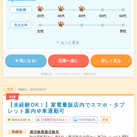
年齢層
20代
30代
40代
50代
60代
男女比率
女性
男性
もっと見る
気になる!
応募へ進む
詳しく見る
派遣会社
パーソルテンプスタッフ株式会社
未読
掲載日
2026/08/07
NEW
【未経験OK！】家電量販店内でスマホ・タブ
レット案内＠車通勤可
職種未経験OK
交通費別途支給あり
WEB登録OK
派遣
鹿児島県鹿児島市
勤務地
加治屋町駅から車5分／鹿児島中央駅から車7分／いづろ通駅