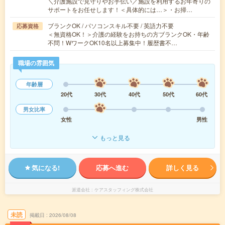
＼介護施設で見守りやお手伝い／施設を利用するお年寄りの
サポートをお任せします！＜具体的には…＞・お掃…
ブランクOK / パソコンスキル不要 / 英語力不要
応募資格
＜無資格OK！＞介護の経験をお持ちの方ブランクOK・年齢
不問！WワークOK10名以上募集中！履歴書不…
職場の雰囲気
年齢層
20代
30代
40代
50代
60代
男女比率
女性
男性
もっと見る
気になる!
応募へ進む
詳しく見る
派遣会社
ケアスタッフィング株式会社
未読
掲載日
2026/08/08