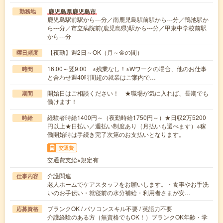
鹿児島県鹿児島市
勤務地
鹿児島駅前駅から---分／南鹿児島駅前駅から---分／鴨池駅か
ら---分／市立病院前(鹿児島県)駅から---分／甲東中学校前駅
から---分
【夜勤】週2日～OK（月～金の間）
曜日頻度
16:00～翌9:00 ※残業なし！※Wワークの場合、他のお仕事
時間
と合わせ週40時間超の就業はご案内で…
開始日はご相談ください！ ★職場が気に入れば、長期でも
期間
働けます！
経験者時給1400円～（夜勤時給1750円～）★日収2万5200
時給
円以上★日払い／週払い制度あり（月払いも選べます）※稼
働開始時は手続き完了次第のお支払いとなります。
交通費
交通費支給※規定有
介護関連
仕事内容
老人ホームでケアスタッフをお願いします。・食事やお手洗
いのお手伝い・就寝前の水分補給・利用者さまが安…
ブランクOK / パソコンスキル不要 / 英語力不要
応募資格
介護経験のある方（無資格でもOK！）ブランクOK年齢・学