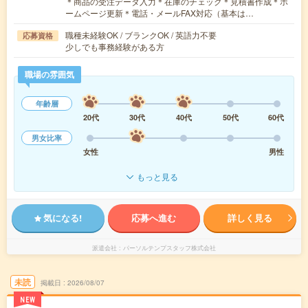
＊商品の受注データ入力＊在庫のチェック＊見積書作成＊ホ
ームページ更新＊電話・メールFAX対応（基本は…
職種未経験OK / ブランクOK / 英語力不要
応募資格
少しでも事務経験がある方
職場の雰囲気
年齢層
20代
30代
40代
50代
60代
男女比率
女性
男性
もっと見る
気になる!
応募へ進む
詳しく見る
派遣会社
パーソルテンプスタッフ株式会社
未読
掲載日
2026/08/07
NEW