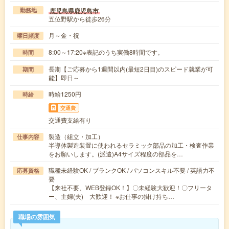
鹿児島県鹿児島市
勤務地
五位野駅から徒歩26分
月～金・祝
曜日頻度
8:00～17:20※表記のうち実働8時間です。
時間
長期【ご応募から1週間以内(最短2日目)のスピード就業が可
期間
能】即日～
時給1250円
時給
交通費
交通費支給有り
製造（組立・加工）
仕事内容
半導体製造装置に使われるセラミック部品の加工・検査作業
をお願いします。(派遣)A4サイズ程度の部品を…
職種未経験OK / ブランクOK / パソコンスキル不要 / 英語力不
応募資格
要
【来社不要、WEB登録OK！】〇未経験大歓迎！〇フリータ
ー、主婦(夫) 大歓迎！ ※お仕事の掛け持ち…
職場の雰囲気