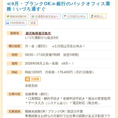
≪9月・ブランクOK≫銀行のバックオフィス業
務！いづろ通すぐ
職種未経験OK
交通費別途支給あり
土日祝日が休み
残業なし
WEB登録OK
派遣
鹿児島県鹿児島市
勤務地
いづろ通駅から徒歩3分
月～金（週5日） ※土日祝は完全お休み！
曜日頻度
09:00～17:00(実働7時間 休憩1時間)
時間
2026年09月上旬～長期 ※9月～！
期間
時給1200円 月収例：176,400円（月21日換算）
時給
交通費
全額支給
金融事務（銀行）
仕事内容
＊口座開設・解約手続き＊各種申請手続き＊振込や変更処理
＊データ入力（システムあり）＊電話対応（取次程…
職種未経験OK / ブランクOK / 英語力不要
応募資格
事務経験をお持ちの方銀行でお仕事の経験がある方歓迎ブラ