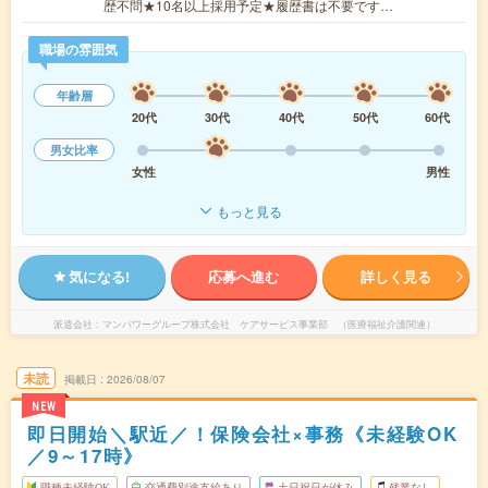
歴不問★10名以上採用予定★履歴書は不要です…
職場の雰囲気
年齢層
20代
30代
40代
50代
60代
男女比率
女性
男性
もっと見る
気になる!
応募へ進む
詳しく見る
派遣会社
マンパワーグループ株式会社 ケアサービス事業部 （医療福祉介護関連）
未読
掲載日
2026/08/07
NEW
即日開始＼駅近／！保険会社×事務《未経験OK
／9～17時》
職種未経験OK
交通費別途支給あり
土日祝日が休み
残業なし