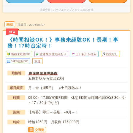
派遣会社
パーソルテンプスタッフ株式会社
未読
掲載日
2026/08/07
NEW
《時間相談OK！》事務未経験OK！長期！事
務！17時台定時！
職種未経験OK
交通費別途支給あり
土日祝日が休み
残業なし
WEB登録OK
派遣
鹿児島県鹿児島市
勤務地
五位野駅から徒歩20分
月～金（週5日） ※土日祝休み！
曜日頻度
09:00～17:00(実働7時間 休憩1時間)※時間相談OK(8:30～や
時間
～17：30までなど)
【急募】即日～長期 ※8月～！
期間
時給1250円 月収例 175,000円
時給
交通費