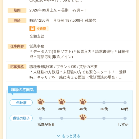
2026年09月上旬～長期 ※9月～！
期間
時給1250円 月収例 187,500円+残業代
時給
交通費
全額支給
営業事務
仕事内容
＊データ入力(専用ソフト)＊伝票入力＊請求書発行＊日報作
成＊電話応対(取次メイン)
職種未経験OK / ブランクOK / 英語力不要
応募資格
＊未経験の方歓迎＊未経験の方でも安心スタート！・登録
時、キャリアを一緒に考える面談（電話面談の場合）…
職場の雰囲気
年齢層
20代
30代
40代
50代
60代
職場の様子
活気がある
しずか
もっと見る