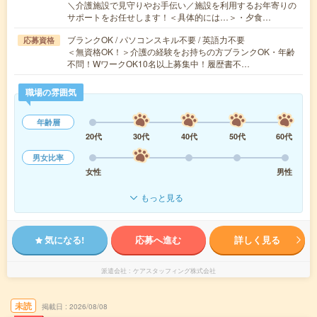
＼介護施設で見守りやお手伝い／施設を利用するお年寄りの
サポートをお任せします！＜具体的には…＞・夕食…
ブランクOK / パソコンスキル不要 / 英語力不要
応募資格
＜無資格OK！＞介護の経験をお持ちの方ブランクOK・年齢
不問！WワークOK10名以上募集中！履歴書不…
職場の雰囲気
年齢層
20代
30代
40代
50代
60代
男女比率
女性
男性
もっと見る
気になる!
応募へ進む
詳しく見る
派遣会社
ケアスタッフィング株式会社
未読
掲載日
2026/08/08