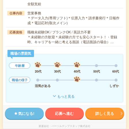
全額支給
営業事務
仕事内容
＊データ入力(専用ソフト)＊伝票入力＊請求書発行＊日報作
成＊電話応対(取次メイン)
職種未経験OK / ブランクOK / 英語力不要
応募資格
＊未経験の方歓迎＊未経験の方でも安心スタート！・登録
時、キャリアを一緒に考える面談（電話面談の場合）…
職場の雰囲気
年齢層
20代
30代
40代
50代
60代
職場の様子
活気がある
しずか
もっと見る
気になる!
応募へ進む
詳しく見る
派遣会社
パーソルテンプスタッフ株式会社