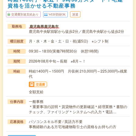
資格を活かせる不動産事務
交通費別途支給あり
WEB登録OK
派遣
鹿児島県鹿児島市
勤務地
鹿児島中央駅前駅から徒歩2分／鹿児島中央駅から徒歩2分
月・水・木・金・土・日・祝(週5日) ※シフト制
曜日頻度
09:30～18:00(実働7時間30分 休憩1時間)
時間
2026年08月中旬～長期 ※8月～！
期間
時給1400円～1500円 月収例 210,000円～225,000円+残業
時給
代
交通費
全額支給
一般事務
仕事内容
＊重要事項の説明＊賃貸物件の更新確認＊経理業務＊書類の
チェック、ファイリング＊システムへの入力＊電話…
パソコンスキル不要 / 英語力不要
応募資格
事務経験のある方宅地建物取引士の資格をお持ちの方