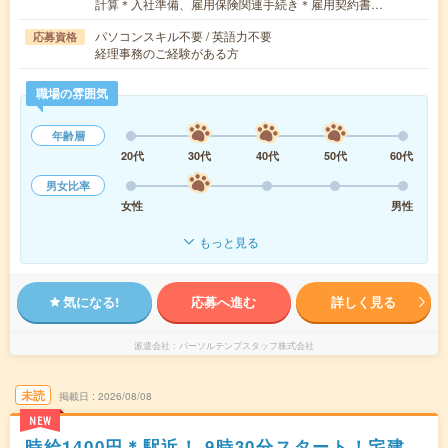
計算＊入社準備、雇用保険関連手続き＊雇用契約書…
パソコンスキル不要 / 英語力不要
応募資格
経理事務のご経験がある方
職場の雰囲気
年齢層
20代
30代
40代
50代
60代
男女比率
女性
男性
もっと見る
気になる!
応募へ進む
詳しく見る
派遣会社
パーソルテンプスタッフ株式会社
未読
掲載日
2026/08/08
NEW
時給1400円＊駅近！ 9時30分スタート！宅建