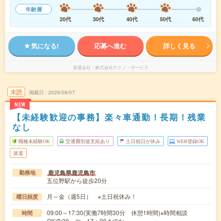
年齢層
20代
30代
40代
50代
60代
気になる!
応募へ進む
詳しく見る
派遣会社
株式会社テクノ・サービス
未読
掲載日
2026/08/07
NEW
【未経験歓迎の事務】楽々車通勤！長期！残業
なし
職種未経験OK
交通費別途支給あり
土日祝日が休み
WEB登録OK
派遣
鹿児島県鹿児島市
勤務地
五位野駅から徒歩20分
月～金（週5日） ※土日祝休み！
曜日頻度
09:00～17:30(実働7時間30分 休憩1時間)※時間相談
時間
OK(8:30～や～17：00までな…