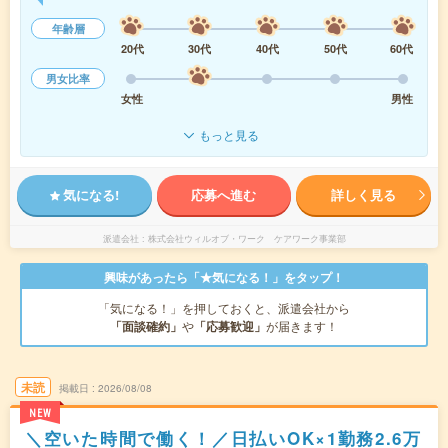
年齢層
20代
30代
40代
50代
60代
男女比率
女性
男性
もっと見る
気になる!
応募へ進む
詳しく見る
派遣会社
株式会社ウィルオブ・ワーク ケアワーク事業部
興味があったら「★気になる！」をタップ！
「気になる！」を押しておくと、派遣会社から
「面談確約」
や
「応募歓迎」
が届きます！
未読
掲載日
2026/08/08
NEW
＼空いた時間で働く！／日払いOK×1勤務2.6万