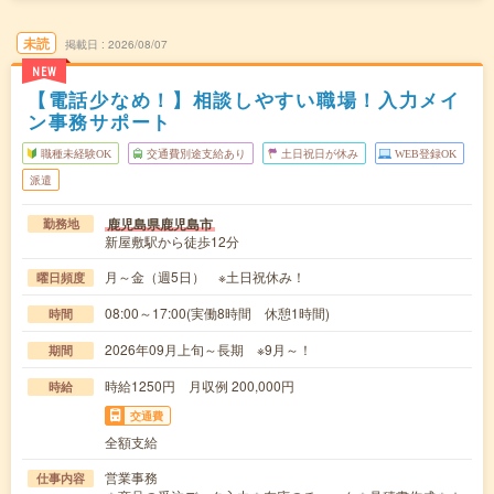
未読
掲載日
2026/08/07
NEW
【電話少なめ！】相談しやすい職場！入力メイ
ン事務サポート
職種未経験OK
交通費別途支給あり
土日祝日が休み
WEB登録OK
派遣
鹿児島県鹿児島市
勤務地
新屋敷駅から徒歩12分
月～金（週5日） ※土日祝休み！
曜日頻度
08:00～17:00(実働8時間 休憩1時間)
時間
2026年09月上旬～長期 ※9月～！
期間
時給1250円 月収例 200,000円
時給
交通費
全額支給
営業事務
仕事内容