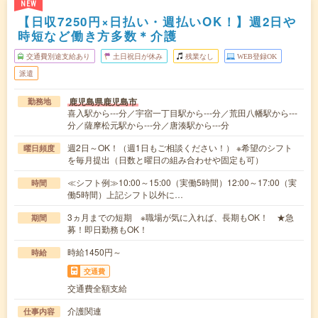
NEW
【日収7250円×日払い・週払いOK！】週2日や
時短など働き方多数＊介護
交通費別途支給あり
土日祝日が休み
残業なし
WEB登録OK
派遣
鹿児島県鹿児島市
勤務地
喜入駅から---分／宇宿一丁目駅から---分／荒田八幡駅から---
分／薩摩松元駅から---分／唐湊駅から---分
週2日～OK！（週1日もご相談ください！） ※希望のシフト
曜日頻度
を毎月提出（日数と曜日の組み合わせや固定も可）
≪シフト例≫10:00～15:00（実働5時間）12:00～17:00（実
時間
働5時間）上記シフト以外に…
3ヵ月までの短期 ※職場が気に入れば、長期もOK！ ★急
期間
募！即日勤務もOK！
時給1450円～
時給
交通費
交通費全額支給
介護関連
仕事内容