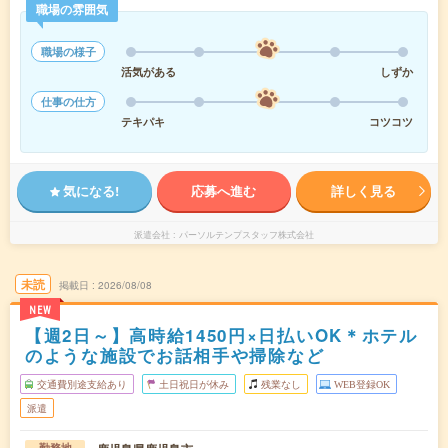
職場の雰囲気
職場の様子
活気がある
しずか
仕事の仕方
テキパキ
コツコツ
気になる!
応募へ進む
詳しく見る
派遣会社
パーソルテンプスタッフ株式会社
未読
掲載日
2026/08/08
NEW
【週2日～】高時給1450円×日払いOK＊ホテル
のような施設でお話相手や掃除など
交通費別途支給あり
土日祝日が休み
残業なし
WEB登録OK
派遣
勤務地