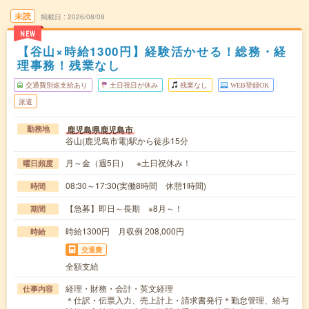
未読
掲載日
2026/08/08
NEW
【谷山×時給1300円】経験活かせる！総務・経
理事務！残業なし
交通費別途支給あり
土日祝日が休み
残業なし
WEB登録OK
派遣
鹿児島県鹿児島市
勤務地
谷山(鹿児島市電)駅から徒歩15分
月～金（週5日） ※土日祝休み！
曜日頻度
08:30～17:30(実働8時間 休憩1時間)
時間
【急募】即日～長期 ※8月～！
期間
時給1300円 月収例 208,000円
時給
交通費
全額支給
経理・財務・会計・英文経理
仕事内容
＊仕訳・伝票入力、売上計上・請求書発行＊勤怠管理、給与