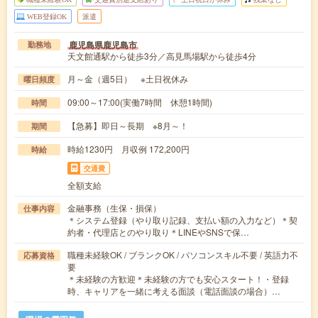
WEB登録OK
派遣
鹿児島県鹿児島市
勤務地
天文館通駅から徒歩3分／高見馬場駅から徒歩4分
月～金（週5日） ※土日祝休み
曜日頻度
09:00～17:00(実働7時間 休憩1時間)
時間
【急募】即日～長期 ※8月～！
期間
時給1230円 月収例 172,200円
時給
交通費
全額支給
金融事務（生保・損保）
仕事内容
＊システム登録（やり取り記録、支払い額の入力など）＊契
約者・代理店とのやり取り＊LINEやSNSで保…
職種未経験OK / ブランクOK / パソコンスキル不要 / 英語力不
応募資格
要
＊未経験の方歓迎＊未経験の方でも安心スタート！・登録
時、キャリアを一緒に考える面談（電話面談の場合）…