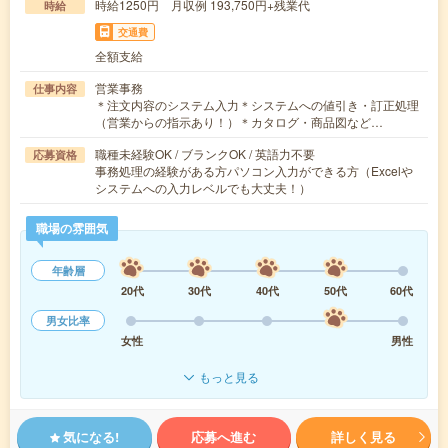
時給1250円 月収例 193,750円+残業代
時給
交通費
全額支給
営業事務
仕事内容
＊注文内容のシステム入力＊システムへの値引き・訂正処理
（営業からの指示あり！）＊カタログ・商品図など…
職種未経験OK / ブランクOK / 英語力不要
応募資格
事務処理の経験がある方パソコン入力ができる方（Excelや
システムへの入力レベルでも大丈夫！）
職場の雰囲気
年齢層
20代
30代
40代
50代
60代
男女比率
女性
男性
もっと見る
気になる!
応募へ進む
詳しく見る