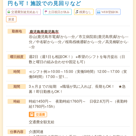
円も可！施設での見回りなど
交通費別途支給あり
土日祝日が休み
残業なし
WEB登録OK
派遣
鹿児島県鹿児島市
勤務地
谷山(鹿児島市電)駅から---分／市立病院前(鹿児島県)駅から---
分／中名駅から---分／桜島桟橋通駅から---分／高見橋駅から-
--分
週2日（週1日も相談OK！） ※希望のシフトを毎月提出（日
曜日頻度
数と曜日の組み合わせや固定も可）
≪シフト例≫10:00～15:00（実働5時間）12:00～17:00（実
時間
働5時間）17:00～翌1…
3ヵ月までの短期 ※職場が気に入れば、長期もOK！ ★急
期間
募！即日勤務もOK！
時給1450円～ 夜勤時給1760円～ 日収2.6万円～（夜勤時
時給
給1760円×15h）
交通費
交通費全額支給
介護関連
仕事内容