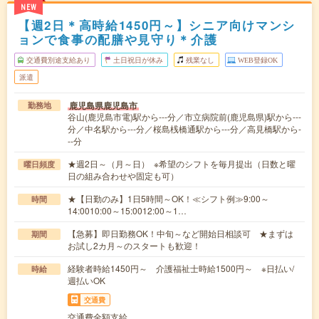
NEW
【週2日＊高時給1450円～】シニア向けマンシ
ョンで食事の配膳や見守り＊介護
交通費別途支給あり
土日祝日が休み
残業なし
WEB登録OK
派遣
鹿児島県鹿児島市
勤務地
谷山(鹿児島市電)駅から---分／市立病院前(鹿児島県)駅から---
分／中名駅から---分／桜島桟橋通駅から---分／高見橋駅から-
--分
★週2日～（月～日） ※希望のシフトを毎月提出（日数と曜
曜日頻度
日の組み合わせや固定も可）
★【日勤のみ】1日5時間～OK！≪シフト例≫9:00～
時間
14:0010:00～15:0012:00～1…
【急募】即日勤務OK！中旬～など開始日相談可 ★まずは
期間
お試し2カ月～のスタートも歓迎！
経験者時給1450円～ 介護福祉士時給1500円～ ※日払い/
時給
週払いOK
交通費
交通費全額支給