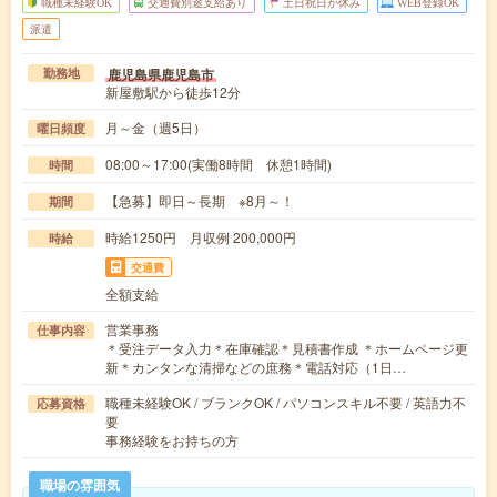
職種未経験OK
交通費別途支給あり
土日祝日が休み
WEB登録OK
派遣
鹿児島県鹿児島市
勤務地
新屋敷駅から徒歩12分
月～金（週5日）
曜日頻度
08:00～17:00(実働8時間 休憩1時間)
時間
【急募】即日～長期 ※8月～！
期間
時給1250円 月収例 200,000円
時給
交通費
全額支給
営業事務
仕事内容
＊受注データ入力＊在庫確認＊見積書作成 ＊ホームページ更
新＊カンタンな清掃などの庶務＊電話対応（1日…
職種未経験OK / ブランクOK / パソコンスキル不要 / 英語力不
応募資格
要
事務経験をお持ちの方
職場の雰囲気