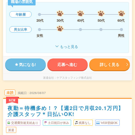
職場の雰囲気
年齢層
20代
30代
40代
50代
60代
男女比率
女性
男性
もっと見る
気になる!
応募へ進む
詳しく見る
派遣会社
ケアスタッフィング株式会社
未読
掲載日
2026/08/07
NEW
夜勤＝待機多め！？【週2日で月収20.1万円】
介護スタッフ＊日払いOK!
交通費別途支給あり
土日祝日が休み
残業なし
WEB登録OK
派遣