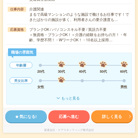
介護関連
仕事内容
まるで高級マンションのような施設で働けるお仕事です！で
きたばかりの施設が多く、利用者さんの要介護度も…
ブランクOK / パソコンスキル不要 / 英語力不要
応募資格
＜無資格・ブランクOK！＞介護の経験をお持ちの方！・年
齢、学歴不問！・WワークOK！・10名以上採用…
職場の雰囲気
年齢層
20代
30代
40代
50代
60代
男女比率
女性
男性
もっと見る
気になる!
応募へ進む
詳しく見る
派遣会社
ケアスタッフィング株式会社