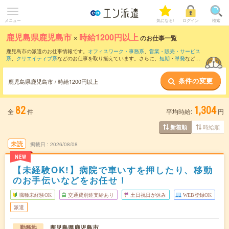
メニュー
気になる!
ログイン
検索
鹿児島県鹿児島市
×
時給1200円以上
のお仕事一覧
鹿児島市の派遣のお仕事情報です。
オフィスワーク・事務系
、
営業・販売・サービス
系
、
クリエイティブ系
などのお仕事を取り揃えています。さらに、
短期
・
単発
などの
期間や、
職種未経験OK
などのこだわり条件で絞り込んでいただけます。
条件の変更
鹿児島県鹿児島市 / 時給1200円以上
82
1,304
全
件
平均時給:
円
時給順
新着順
未読
掲載日
2026/08/08
NEW
【未経験OK!】病院で車いすを押したり、移動
のお手伝いなどをお任せ！
職種未経験OK
交通費別途支給あり
土日祝日が休み
WEB登録OK
派遣
鹿児島県鹿児島市
勤務地