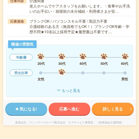
介護関連
仕事内容
老人ホームでケアスタッフをお願いします。・食事やお手洗
いのお手伝い・就寝前の水分補給・利用者さまが安…
ブランクOK / パソコンスキル不要 / 英語力不要
応募資格
介護経験のある方（無資格でもOK！）ブランクOK年齢・学
歴不問★10名以上採用予定★履歴書は不要です…
職場の雰囲気
年齢層
20代
30代
40代
50代
60代
男女比率
女性
男性
もっと見る
気になる!
応募へ進む
詳しく見る
派遣会社
マンパワーグループ株式会社 ケアサービス事業部 （医療福祉介護関連）