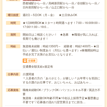
西都城駅から---分／高崎新田駅から---分／谷頭駅から---分／
日向前田駅から---分／山之口駅から---分
週2日～5日OK（月～金） ★土日休みOK
曜日頻度
★1日8時間OK★スタート時間選べます！7:00～16:009:00～
時間
17:0011:00～19:0…
開始日はご相談ください！ ★急募 ★職場が気に入れば、
期間
長期でも働けます！
無資格未経験：時給1350円～ 経験者：時給1400円～★日
時給
払い／週払い制度あり（月払いも選べます）※稼働開始時は
手続き完了次第のお支払いとなります。
交通費
交通費全額支給※規定有
介護関連
仕事内容
＊入居者の方の「ありがとう」が嬉しい＊お年寄りを笑顔に
する介護のお仕事です。おじいちゃん、おばあちゃ…
職種未経験OK / ブランクOK / パソコンスキル不要 / 英語力不
応募資格
要
無資格・未経験OK年齢不問★10名以上採用予定★履歴書は
不要です▽応募後の流れ1)翌営業日までに担当…