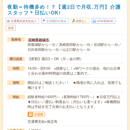
夜勤＝待機多め！？【週2日で月収.万円】介護
スタッフ＊日払いOK!
交通費別途支給あり
土日祝日が休み
残業なし
WEB登録OK
派遣
宮崎県都城市
勤務地
西都城駅から---分／高崎新田駅から---分／谷頭駅から---分／
日向前田駅から---分／山之口駅から---分
【夜勤】週2日～OK（月～金の間）
曜日頻度
16:00～翌9:00 ※残業なし！※Wワークの場合、他のお仕事
時間
と合わせ週40時間超の就業はご案内で…
開始日はご相談ください！ ★職場が気に入れば、長期でも
期間
働けます！
経験者時給1400円～（夜勤時給1750円～）★日収万円以上
時給
★日払い／週払い制度あり（月払いも選べます）※稼働開始
時は手続き完了次第のお支払いとなります。
交通費
交通費支給※規定有