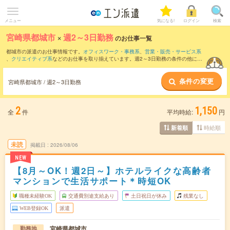
メニュー
気になる!
ログイン
検索
宮崎県都城市
×
週2～3日勤務
のお仕事一覧
都城市の派遣のお仕事情報です。
オフィスワーク・事務系
、
営業・販売・サービス系
、
クリエイティブ系
などのお仕事を取り揃えています。週2～3日勤務の条件の他に、
交通費別途支給あり
、
職種未経験OK
、
友だちと一緒の応募OK
などのこだわり条件も
取り揃えています。
条件の変更
宮崎県都城市 / 週2～3日勤務
2
1,150
全
件
平均時給:
円
時給順
新着順
未読
掲載日
2026/08/06
NEW
【8月～OK！週2日～】ホテルライクな高齢者
マンションで生活サポート＊時短OK
職種未経験OK
交通費別途支給あり
土日祝日が休み
残業なし
WEB登録OK
派遣
宮崎県都城市
勤務地