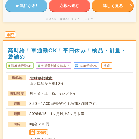
気になる!
応募へ進む
詳しく見る
派遣会社
株式会社テクノ・サービス
未読
高時給！車通勤OK！平日休み！検品・計量・
袋詰め
職種未経験OK
交通費別途支給あり
WEB登録OK
派遣
宮崎県都城市
勤務地
山之口駅から車10分
月～金・土・祝 ※シフト制
曜日頻度
8:30～17:30※表記のうち実働8時間です。
時間
2026/8/15～1ヶ月以上3ヶ月未満
期間
時給1270円
時給
交通費