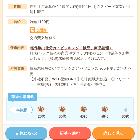
長期【ご応募から1週間以内(最短2日目)のスピード就業が可
期間
能】即日～
時給1130円
時給
交通費
交通費支給有り
軽作業（仕分け・ピッキング・検品、商品管理）
仕事内容
精肉(パック詰めの商品やブロック肉)の仕分け作業等をお願
いします。(派遣)未経験者大歓迎。40代の方…
職種未経験OK / ブランクOK / パソコンスキル不要 / 英語力不
応募資格
要
【来社不要、WEB登録OK！】〇未経験大歓迎！〇フリータ
ー、主婦(夫) 大歓迎！ ※お仕事の掛け持ち…
職場の雰囲気
年齢層
20代
30代
40代
50代
60代
気になる!
応募へ進む
詳しく見る