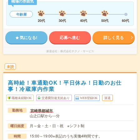
職場の雰囲気
年齢層
20代
30代
40代
50代
60代
気になる!
応募へ進む
詳しく見る
派遣会社
株式会社テクノ・サービス
未読
高時給！車通勤OK！平日休み！日勤のお仕
事！冷蔵庫内作業
職種未経験OK
交通費別途支給あり
WEB登録OK
派遣
宮崎県都城市
勤務地
山之口駅から---分
月～金・土・日・祝 ※シフト制
曜日頻度
15:00～19:00※表記のうち実働4時間です。
時間