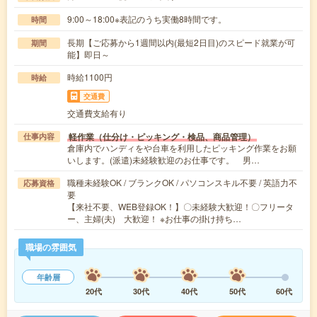
9:00～18:00※表記のうち実働8時間です。
時間
長期【ご応募から1週間以内(最短2日目)のスピード就業が可
期間
能】即日～
時給1100円
時給
交通費
交通費支給有り
軽作業（仕分け・ピッキング・検品、商品管理）
仕事内容
倉庫内でハンディをや台車を利用したピッキング作業をお願
いします。(派遣)未経験歓迎のお仕事です。 男…
職種未経験OK / ブランクOK / パソコンスキル不要 / 英語力不
応募資格
要
【来社不要、WEB登録OK！】〇未経験大歓迎！〇フリータ
ー、主婦(夫) 大歓迎！ ※お仕事の掛け持ち…
職場の雰囲気
年齢層
20代
30代
40代
50代
60代