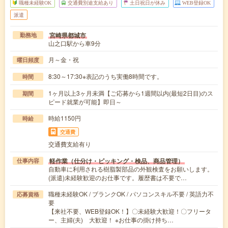
職種未経験OK
交通費別途支給あり
土日祝日が休み
WEB登録OK
派遣
宮崎県都城市
勤務地
山之口駅から車9分
月～金・祝
曜日頻度
8:30～17:30※表記のうち実働8時間です。
時間
1ヶ月以上3ヶ月未満【ご応募から1週間以内(最短2日目)のス
期間
ピード就業が可能】即日～
時給1150円
時給
交通費
交通費支給有り
軽作業（仕分け・ピッキング・検品、商品管理）
仕事内容
自動車に利用される樹脂製部品の外観検査をお願いします。
(派遣)未経験歓迎のお仕事です。履歴書は不要で…
職種未経験OK / ブランクOK / パソコンスキル不要 / 英語力不
応募資格
要
【来社不要、WEB登録OK！】〇未経験大歓迎！〇フリータ
ー、主婦(夫) 大歓迎！ ※お仕事の掛け持ち…