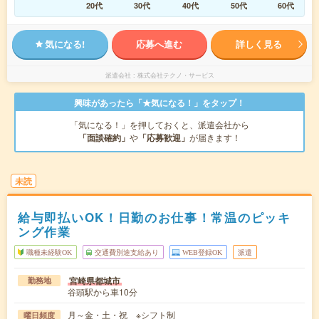
20代
30代
40代
50代
60代
気になる!
応募へ進む
詳しく見る
派遣会社
株式会社テクノ・サービス
興味があったら「★気になる！」をタップ！
「気になる！」を押しておくと、派遣会社から
「面談確約」
や
「応募歓迎」
が届きます！
未読
給与即払いOK！日勤のお仕事！常温のピッキ
ング作業
職種未経験OK
交通費別途支給あり
WEB登録OK
派遣
宮崎県都城市
勤務地
谷頭駅から車10分
月～金・土・祝 ※シフト制
曜日頻度