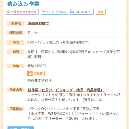
積み込み作業
交通費別途支給あり
土日祝日が休み
WEB登録OK
派遣
宮崎県都城市
勤務地
月～金
曜日頻度
8:00～17:00※表記のうち実働8時間です。
時間
長期【ご応募から1週間以内(最短2日目)のスピード就業が可
期間
能】即日～
時給1300円
時給
交通費
交通費支給有り
軽作業（仕分け・ピッキング・検品、商品管理）
仕事内容
フォークリフトを使用して海外向けのタイヤをトラックへ積
み込み、点検作業をお願いします。(派遣)スキル…
ブランクOK / パソコンスキル不要 / 英語力不要
応募資格
【来社不要、WEB登録OK！】〇フォークリフトの資格をお
持ちの方〇フリーター、主婦(夫) 大歓迎！ …