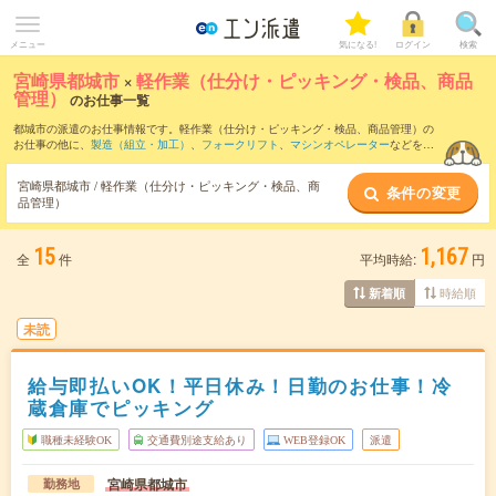
メニュー
気になる!
ログイン
検索
宮崎県都城市
×
軽作業（仕分け・ピッキング・検品、商品
管理）
のお仕事一覧
都城市の派遣のお仕事情報です。軽作業（仕分け・ピッキング・検品、商品管理）の
お仕事の他に、
製造（組立・加工）
、
フォークリフト
、
マシンオペレーター
などを取
り揃えています。さらに、
短期
・
単発
などの期間や、
職種未経験OK
などのこだわり条
件で絞り込んでいただけます。職種辞典：
軽作業（仕分け・ピッキング・検品、商品
宮崎県都城市 / 軽作業（仕分け・ピッキング・検品、商
条件の変更
管理）のお仕事とは？とは？
品管理）
15
1,167
全
件
平均時給:
円
時給順
新着順
未読
給与即払いOK！平日休み！日勤のお仕事！冷
蔵倉庫でピッキング
職種未経験OK
交通費別途支給あり
WEB登録OK
派遣
宮崎県都城市
勤務地