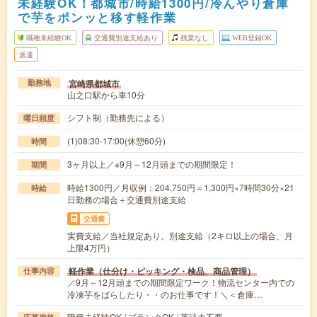
未経験OK！都城市/時給1300円/冷んやり倉庫
で芋をポンッと移す軽作業
職種未経験OK
交通費別途支給あり
残業なし
WEB登録OK
派遣
宮崎県都城市
勤務地
山之口駅から車10分
シフト制（勤務先による）
曜日頻度
(1)08:30-17:00(休憩60分)
時間
3ヶ月以上／※9月～12月頭までの期間限定！
期間
時給1300円／月収例：204,750円＝1,300円×7時間30分×21
時給
日勤務の場合＋交通費別途支給
交通費
実費支給／当社規定あり。別途支給（2キロ以上の場合、月
上限4万円）
軽作業（仕分け・ピッキング・検品、商品管理）
仕事内容
／9月～12月頭までの期間限定ワーク！物流センター内での
冷凍芋をばらしたり・・のお仕事です！＼＜倉庫…
職種未経験OK / ブランクOK / 英語力不要