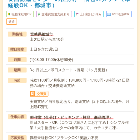
経験OK・都城市）
職種未経験OK
交通費別途支給あり
土日祝日が休み
WEB登録OK
派遣
宮崎県都城市
勤務地
山之口駅から車10分
土日を含む週5日
曜日頻度
(1)08:00-17:00(休憩60分)
時間
3ヶ月以上／即日スタート～長期（1ヶ月更新）
期間
時給1100円／月収例：184,800円＝1,100円×8時間×21日勤
時給
務の場合＋交通費別途支給
交通費
実費支給／当社規定あり。別途支給（2キロ以上の場合、月
上限4万円）
軽作業（仕分け・ピッキング・検品、商品管理）
仕事内容
即日スタートOK【コツコツ派さんにおすすめ】シンプル作
業！大手物流センターの倉庫内にて、カチコチに凍…
職種未経験OK / ブランクOK / 英語力不要
応募資格