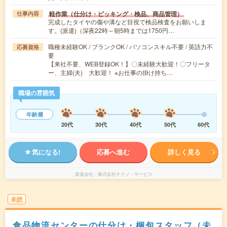
軽作業（仕分け・ピッキング・検品、商品管理）
仕事内容
完成したタイヤの傷や溝など目視で検品検査をお願いしま
す。(派遣)（深夜22時～朝5時までは1750円…
職種未経験OK / ブランクOK / パソコンスキル不要 / 英語力不
応募資格
要
【来社不要、WEB登録OK！】〇未経験大歓迎！〇フリータ
ー、主婦(夫) 大歓迎！ ※お仕事の掛け持ち…
職場の雰囲気
年齢層
20代
30代
40代
50代
60代
気になる!
応募へ進む
詳しく見る
派遣会社
株式会社テクノ・サービス
未読
食品物流センターの仕分け・梱包スタッフ（未