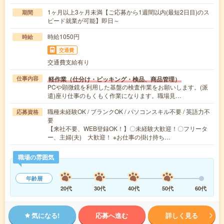
1ヶ月以上3ヶ月未満【ご応募から1週間以内(最短2日目)のス
期間
ピード就業が可能】即日～
時給1050円
時給
交通費
交通費支給有り
軽作業（仕分け・ピッキング・検品、商品管理）
仕事内容
PCや顕微鏡を利用した基盤の検査作業をお願いします。(派
遣)座り仕事のもくもく作業になります。職場見…
職種未経験OK / ブランクOK / パソコンスキル不要 / 英語力不
応募資格
要
【来社不要、WEB登録OK！】〇未経験大歓迎！〇フリータ
ー、主婦(夫) 大歓迎！ ※お仕事の掛け持ち…
職場の雰囲気
年齢層
20代
30代
40代
50代
60代
気になる!
応募へ進む
詳しく見る