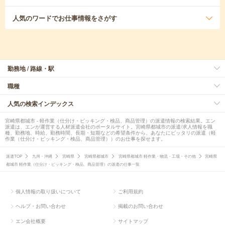
人気のワード
でお仕事情報をさがす
勤務地 / 路線・駅
職種
人気の検索インデックス
宮崎県都城市 - 軽作業（仕分け・ピッキング・検品、商品管理）の派遣情報の検索結果。エン
派遣は、エンが運営する人材派遣会社のポータルサイト。宮崎県都城市の派遣/求人情報を職
種、勤務地、時給、勤務時間、長期・短期などの希望条件から、あなたにピッタリの派遣（軽
作業（仕分け・ピッキング・検品、商品管理））のお仕事を探せます。
派遣TOP
九州・沖縄
宮崎県
宮崎県都城市
宮崎県都城市 軽作業・物流・工場・その他
宮崎県
都城市 軽作業（仕分け・ピッキング・検品、商品管理）の派遣の仕事一覧
個人情報の取り扱いについて
ご利用規約
ヘルプ・お問い合わせ
掲載のお問い合わせ
エン会社概要
サイトマップ