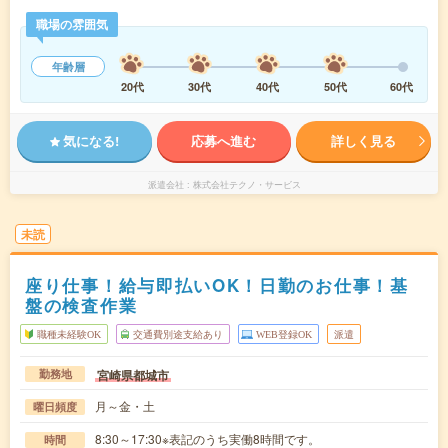
職場の雰囲気
年齢層
20代
30代
40代
50代
60代
気になる!
応募へ進む
詳しく見る
派遣会社
株式会社テクノ・サービス
未読
座り仕事！給与即払いOK！日勤のお仕事！基
盤の検査作業
職種未経験OK
交通費別途支給あり
WEB登録OK
派遣
宮崎県都城市
勤務地
月～金・土
曜日頻度
8:30～17:30※表記のうち実働8時間です。
時間