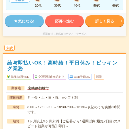
20代
30代
40代
50代
60代
気になる!
応募へ進む
詳しく見る
派遣会社
株式会社テクノ・サービス
未読
給与即払いOK！高時給！平日休み！ピッキン
グ業務
職種未経験OK
交通費別途支給あり
WEB登録OK
派遣
宮崎県都城市
勤務地
月～金・土・日・祝 ※シフト制
曜日頻度
8:00～17:309:00～18:307:00～16:30※表記のうち実働8時間
時間
です。
1ヶ月以上3ヶ月未満【ご応募から1週間以内(最短2日目)のス
期間
ピード就業が可能】即日～