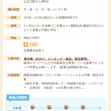
山之口駅から車6分
月～金・土・日・祝 ※シフト制
曜日頻度
12:00～21:00※表記のうち実働8時間です。
時間
1ヶ月以上3ヶ月未満【ご応募から1週間以内(最短2日目)のス
期間
ピード就業が可能】即日～
時給1100円
時給
交通費
交通費支給有り
軽作業（仕分け・ピッキング・検品、商品管理）
仕事内容
薬局やスーパーなどの冷蔵商品を保管している倉庫でピッキ
ング作業をお願いします。(派遣)未経験歓迎のお…
職種未経験OK / ブランクOK / パソコンスキル不要 / 英語力不
応募資格
要
【来社不要、WEB登録OK！】〇未経験大歓迎！〇フリータ
ー、主婦(夫) 大歓迎！ ※お仕事の掛け持ち…
職場の雰囲気
年齢層