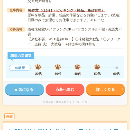
交通費支給有り
軽作業（仕分け・ピッキング・検品、商品管理）
仕事内容
原料を検品、計量、袋詰め作業などをお願いします。(派遣)
日勤のみで無理なくお仕事できますよ。キレイな…
職種未経験OK / ブランクOK / パソコンスキル不要 / 英語力不
応募資格
要
【来社不要、WEB登録OK！】〇未経験大歓迎！〇フリータ
ー、主婦(夫) 大歓迎！ ※お仕事の掛け持ち…
職場の雰囲気
年齢層
20代
30代
40代
50代
60代
気になる!
応募へ進む
詳しく見る
派遣会社
株式会社テクノ・サービス
未読