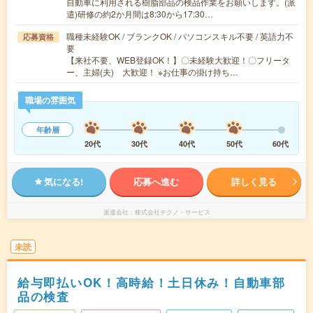
自動車に利用される樹脂部品の検品作業をお願いします。(派
遣)研修の約2か月間は8:30から17:30…
職種未経験OK / ブランクOK / パソコンスキル不要 / 英語力不
応募資格
要
【来社不要、WEB登録OK！】〇未経験大歓迎！〇フリータ
ー、主婦(夫) 大歓迎！ ※お仕事の掛け持ち…
職場の雰囲気
年齢層
20代
30代
40代
50代
60代
気になる!
応募へ進む
詳しく見る
派遣会社
株式会社テクノ・サービス
未読
給与即払いOK！高時給！土日休み！自動車部
品の検査