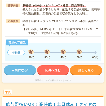
軽作業（仕分け・ピッキング・検品、商品管理）
仕事内容
搬入された製品を下ろしたり、配送する製品の積込、 出荷準
備の製品梱包、工場内の製品回収作業などをお願…
職種未経験OK / ブランクOK / パソコンスキル不要 / 英語力不
応募資格
要
【来社不要、WEB登録OK！】〇未経験大歓迎！〇フリータ
ー、主婦(夫) 大歓迎！ ※お仕事の掛け持ち…
職場の雰囲気
年齢層
20代
30代
40代
50代
60代
気になる!
応募へ進む
詳しく見る
派遣会社
株式会社テクノ・サービス
未読
給与即払いOK！高時給！土日休み！タイヤの