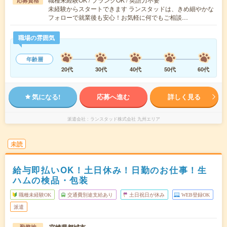
応募資格
未経験からスタートできます ランスタッドは、きめ細やかな
フォローで就業後も安心！お気軽に何でもご相談…
職場の雰囲気
年齢層
20代
30代
40代
50代
60代
気になる!
応募へ進む
詳しく見る
派遣会社
ランスタッド株式会社 九州エリア
未読
給与即払いOK！土日休み！日勤のお仕事！生
ハムの検品・包装
職種未経験OK
交通費別途支給あり
土日祝日が休み
WEB登録OK
派遣
勤務地