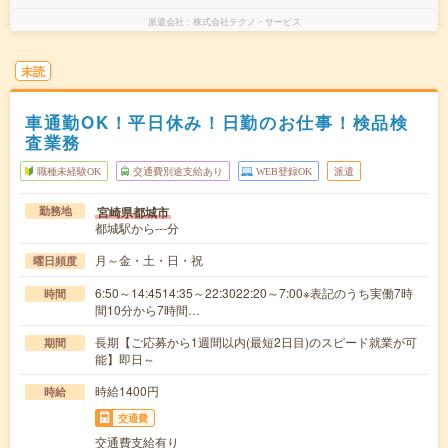
派遣会社
株式会社テクノ・サービス
未読
車通勤OK！平日休み！日勤のお仕事！検品検
査業務
職種未経験OK
交通費別途支給あり
WEB登録OK
派遣
宮崎県都城市
勤務地
都城駅から---分
月～金・土・日・祝
曜日頻度
6:50～14:4514:35～22:3022:20～7:00※表記のうち実働7時
時間
間10分から7時間…
長期【ご応募から1週間以内(最短2日目)のスピード就業が可
期間
能】即日～
時給1400円
時給
交通費
交通費支給有り