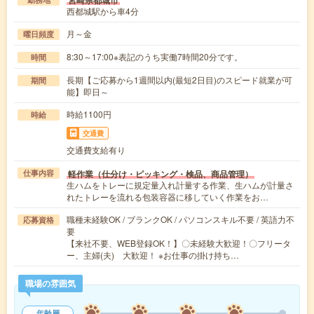
宮崎県都城市
西都城駅から車4分
月～金
曜日頻度
8:30～17:00※表記のうち実働7時間20分です。
時間
長期【ご応募から1週間以内(最短2日目)のスピード就業が可
期間
能】即日～
時給1100円
時給
交通費
交通費支給有り
軽作業（仕分け・ピッキング・検品、商品管理）
仕事内容
生ハムをトレーに規定量入れ計量する作業、生ハムが計量さ
れたトレーを流れる包装容器に移していく作業をお…
職種未経験OK / ブランクOK / パソコンスキル不要 / 英語力不
応募資格
要
【来社不要、WEB登録OK！】〇未経験大歓迎！〇フリータ
ー、主婦(夫) 大歓迎！ ※お仕事の掛け持ち…
職場の雰囲気
年齢層