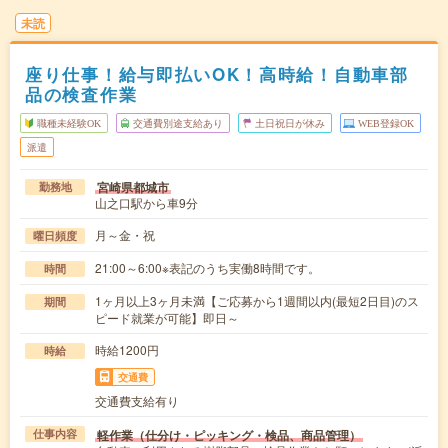
未読
座り仕事！給与即払いOK！高時給！自動車部
品の検査作業
職種未経験OK
交通費別途支給あり
土日祝日が休み
WEB登録OK
派遣
宮崎県都城市
勤務地
山之口駅から車9分
月～金・祝
曜日頻度
21:00～6:00※表記のうち実働8時間です。
時間
1ヶ月以上3ヶ月未満【ご応募から1週間以内(最短2日目)のス
期間
ピード就業が可能】即日～
時給1200円
時給
交通費
交通費支給有り
軽作業（仕分け・ピッキング・検品、商品管理）
仕事内容