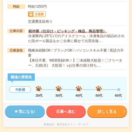
時給1250円
時給
交通費
交通費支給有り
軽作業（仕分け・ピッキング・検品、商品管理）
仕事内容
冷凍庫内(-25℃)でのアイスクリーム・冷凍食品の箱詰めされ
た段ボール製品をかご台車に載せて出荷先毎…
職種未経験OK / ブランクOK / パソコンスキル不要 / 英語力不
応募資格
要
【来社不要、WEB登録OK！】〇未経験大歓迎！〇フリータ
ー、主婦(夫) 大歓迎！ ※お仕事の掛け持ち…
職場の雰囲気
年齢層
20代
30代
40代
50代
60代
気になる!
応募へ進む
詳しく見る
派遣会社
株式会社テクノ・サービス