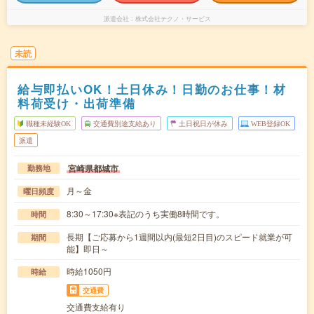
派遣会社
株式会社テクノ・サービス
未読
給与即払いOK！土日休み！日勤のお仕事！材
料荷受け・出荷準備
職種未経験OK
交通費別途支給あり
土日祝日が休み
WEB登録OK
派遣
宮崎県都城市
勤務地
月～金
曜日頻度
8:30～17:30※表記のうち実働8時間です。
時間
長期【ご応募から1週間以内(最短2日目)のスピード就業が可
期間
能】即日～
時給1050円
時給
交通費
交通費支給有り