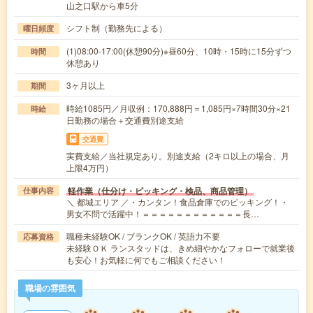
山之口駅から車5分
シフト制（勤務先による）
曜日頻度
(1)08:00-17:00(休憩90分)※昼60分、10時・15時に15分ずつ
時間
休憩あり
3ヶ月以上
期間
時給1085円／月収例：170,888円＝1,085円×7時間30分×21
時給
日勤務の場合＋交通費別途支給
交通費
実費支給／当社規定あり。別途支給（2キロ以上の場合、月
上限4万円）
軽作業（仕分け・ピッキング・検品、商品管理）
仕事内容
＼ 都城エリア ／・カンタン！食品倉庫でのピッキング！・
男女不問で活躍中！＝＝＝＝＝＝＝＝＝＝＝＝長…
職種未経験OK / ブランクOK / 英語力不要
応募資格
未経験ＯＫ ランスタッドは、きめ細やかなフォローで就業後
も安心！お気軽に何でもご相談ください！
職場の雰囲気