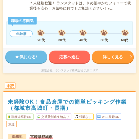
＊未経験歓迎！ ランスタッドは、きめ細やかなフォローで就
業後も安心！お気軽に何でもご相談ください！※…
職場の雰囲気
年齢層
20代
30代
40代
50代
60代
気になる!
応募へ進む
詳しく見る
派遣会社
ランスタッド株式会社 九州エリア
未読
未経験OK！食品倉庫での簡単ピッキング作業
（都城市高城町・長期）
職種未経験OK
交通費別途支給あり
残業なし
WEB登録OK
派遣
宮崎県都城市
勤務地