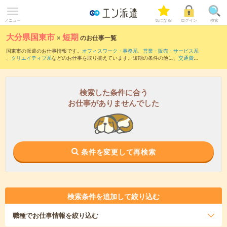
メニュー
気になる!
ログイン
検索
大分県国東市
×
短期
のお仕事一覧
国東市の派遣のお仕事情報です。
オフィスワーク・事務系
、
営業・販売・サービス系
、
クリエイティブ系
などのお仕事を取り揃えています。短期の条件の他に、
交通費別
途支給あり
、
職種未経験OK
、
友だちと一緒の応募OK
などでもお探し頂けます。
検索した条件に合う
お仕事がありませんでした
条件を変更して再検索
検索条件を追加して絞り込む
職種
でお仕事情報を絞り込む