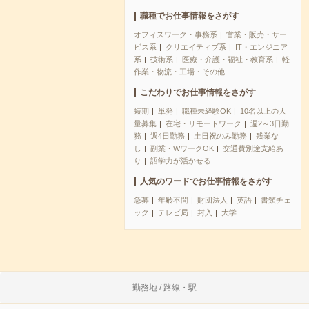
職種でお仕事情報をさがす
オフィスワーク・事務系
営業・販売・サー
ビス系
クリエイティブ系
IT・エンジニア
系
技術系
医療・介護・福祉・教育系
軽
作業・物流・工場・その他
こだわりでお仕事情報をさがす
短期
単発
職種未経験OK
10名以上の大
量募集
在宅・リモートワーク
週2～3日勤
務
週4日勤務
土日祝のみ勤務
残業な
し
副業・WワークOK
交通費別途支給あ
り
語学力が活かせる
人気のワードでお仕事情報をさがす
急募
年齢不問
財団法人
英語
書類チェ
ック
テレビ局
封入
大学
勤務地 / 路線・駅