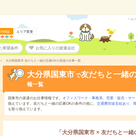
ヘル
沖縄版
エリア変更
た希望条件
お気に入りの派遣会社
大分県国東市 友だちと一緒の応募OKの派遣の仕事一覧
大分県国東市
友だちと一緒の
で
報一覧
国東市の派遣のお仕事情報です。
オフィスワーク・事務系
、
営業・販売・サー
揃えています。友だちと一緒の応募OKの条件の他に、
交通費別途支給あり
、
も取り揃えています。
「
大分県国東市
×
友だちと一緒