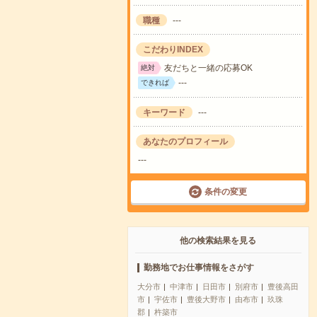
職種
---
こだわりINDEX
友だちと一緒の応募OK
絶対
---
できれば
キーワード
---
あなたのプロフィール
---
条件の変更
他の検索結果を見る
勤務地でお仕事情報をさがす
大分市
中津市
日田市
別府市
豊後高田
市
宇佐市
豊後大野市
由布市
玖珠
郡
杵築市