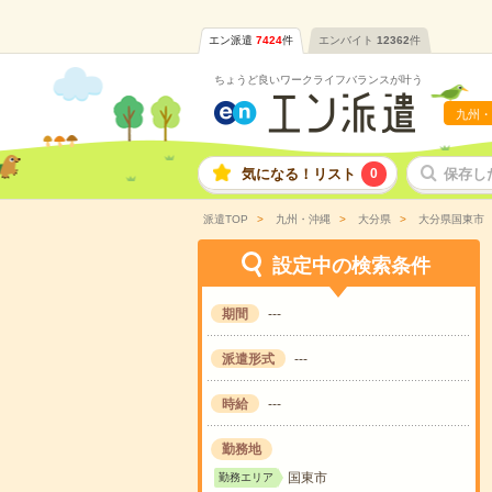
エン派遣
7424
件
エンバイト
12362
件
ちょうど良いワークライフバランスが叶う
九州・
気になる！リスト
0
保存し
派遣TOP
九州・沖縄
大分県
大分県国東市
設定中の検索条件
期間
---
派遣形式
---
時給
---
勤務地
国東市
勤務エリア