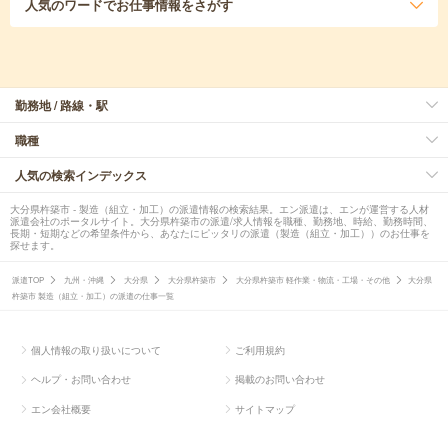
人気のワード
でお仕事情報をさがす
勤務地 / 路線・駅
職種
人気の検索インデックス
大分県杵築市 - 製造（組立・加工）の派遣情報の検索結果。エン派遣は、エンが運営する人材
派遣会社のポータルサイト。大分県杵築市の派遣/求人情報を職種、勤務地、時給、勤務時間、
長期・短期などの希望条件から、あなたにピッタリの派遣（製造（組立・加工））のお仕事を
探せます。
派遣TOP
九州・沖縄
大分県
大分県杵築市
大分県杵築市 軽作業・物流・工場・その他
大分県
杵築市 製造（組立・加工）の派遣の仕事一覧
個人情報の取り扱いについて
ご利用規約
ヘルプ・お問い合わせ
掲載のお問い合わせ
エン会社概要
サイトマップ