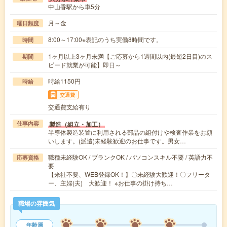
中山香駅から車5分
月～金
曜日頻度
8:00～17:00※表記のうち実働8時間です。
時間
1ヶ月以上3ヶ月未満【ご応募から1週間以内(最短2日目)のス
期間
ピード就業が可能】即日～
時給1150円
時給
交通費
交通費支給有り
製造（組立・加工）
仕事内容
半導体製造装置に利用される部品の組付けや検査作業をお願
いします。(派遣)未経験歓迎のお仕事です。男女…
職種未経験OK / ブランクOK / パソコンスキル不要 / 英語力不
応募資格
要
【来社不要、WEB登録OK！】〇未経験大歓迎！〇フリータ
ー、主婦(夫) 大歓迎！ ※お仕事の掛け持ち…
職場の雰囲気
年齢層