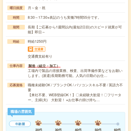
月～金・祝
曜日頻度
8:30～17:30※表記のうち実働7時間55分です。
時間
長期【ご応募から1週間以内(最短2日目)のスピード就業が可
期間
能】即日～
時給1250円
時給
交通費
交通費支給有り
製造（組立・加工）
仕事内容
工場内で製品の溶接業務、検査、出荷準備作業などをお願い
します。(派遣)長期勤務可能。人気の日勤のお仕…
職種未経験OK / ブランクOK / パソコンスキル不要 / 英語力不
応募資格
要
【来社不要、WEB登録OK！】〇未経験大歓迎！〇フリータ
ー、主婦(夫) 大歓迎！ ※お仕事の掛け持ち…
職場の雰囲気
年齢層
20代
30代
40代
50代
60代