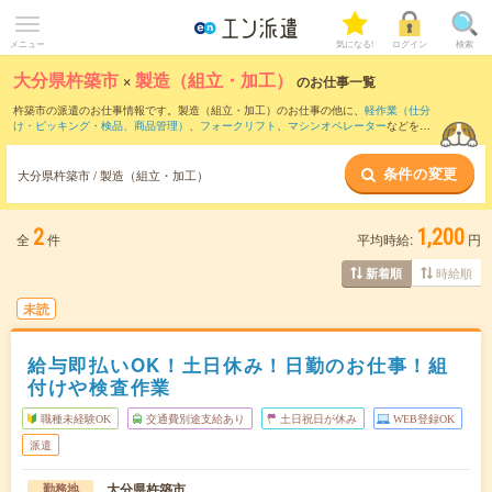
メニュー
気になる!
ログイン
検索
大分県杵築市
×
製造（組立・加工）
のお仕事一覧
杵築市の派遣のお仕事情報です。製造（組立・加工）のお仕事の他に、
軽作業（仕分
け・ピッキング・検品、商品管理）
、
フォークリフト
、
マシンオペレーター
などを取
り揃えています。さらに、
短期
・
単発
などの期間や、
職種未経験OK
などのこだわり条
件で絞り込んでいただけます。職種辞典：
製造（組立・加工）のお仕事とは？とは？
条件の変更
大分県杵築市 / 製造（組立・加工）
2
1,200
全
件
平均時給:
円
時給順
新着順
未読
給与即払いOK！土日休み！日勤のお仕事！組
付けや検査作業
職種未経験OK
交通費別途支給あり
土日祝日が休み
WEB登録OK
派遣
大分県杵築市
勤務地