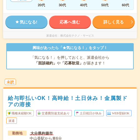
20代
30代
40代
50代
60代
気になる!
応募へ進む
詳しく見る
派遣会社
株式会社テクノ・サービス
興味があったら「★気になる！」をタップ！
「気になる！」を押しておくと、派遣会社から
「面談確約」
や
「応募歓迎」
が届きます！
未読
給与即払いOK！高時給！土日休み！金属製ド
アの溶接
職種未経験OK
交通費別途支給あり
土日祝日が休み
WEB登録OK
派遣
大分県杵築市
勤務地
中山香駅から車6分