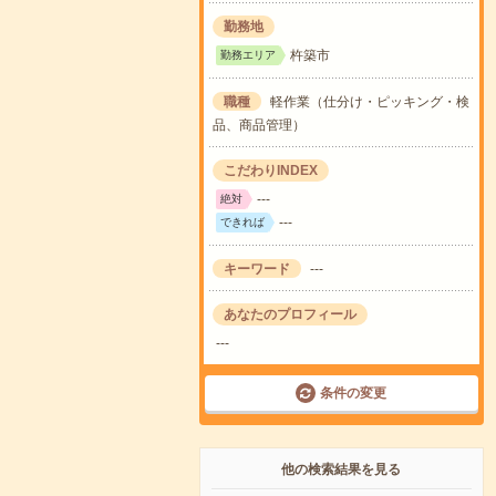
勤務地
杵築市
勤務エリア
職種
軽作業（仕分け・ピッキング・検
品、商品管理）
こだわりINDEX
---
絶対
---
できれば
キーワード
---
あなたのプロフィール
---
条件の変更
他の検索結果を見る