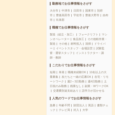
勤務地でお仕事情報をさがす
大分市
中津市
日田市
国東市
別府
市
豊後高田市
宇佐市
豊後大野市
由布
市
玖珠郡
職種でお仕事情報をさがす
製造（組立・加工）
フォークリフト
マシ
ンオペレーター
食品加工
その他軽作業・
製造
その他
材料投入
清掃
ドライバ
ー
イベントスタッフ・会場設営
試験監
督・選挙スタッフ
インストラクター・講
師・教師
こだわりでお仕事情報をさがす
短期
単発
職種未経験OK
10名以上の大
量募集
友だちと一緒の応募OK
在宅・リモ
ートワーク
週2～3日勤務
週4日勤務
土
日祝のみ勤務
残業なし
副業・WワークOK
交通費別途支給あり
語学力が活かせる
人気のワードでお仕事情報をさがす
急募
年齢不問
財団法人
英語
書類チェ
ック
テレビ局
封入
大学