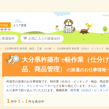
ヘル
沖縄版
エリア変更
た希望条件
お気に入りの派遣会社
大分県杵築市 軽作業・物流・工場・その他
大分県杵築市 軽作業（仕分け・ピッキング・
大分県杵築市
軽作業（仕分
で
品、商品管理）
の派遣のお仕事情報
杵築市の派遣のお仕事情報です。軽作業（仕分け・ピッキング・検品、商品管
ォークリフト
、
マシンオペレーター
などを取り揃えています。さらに、
短期
・
わり条件で絞り込んでいただけます。職種辞典：
軽作業（仕分け・ピッキング
1
1
1
件中
～
件を表示中