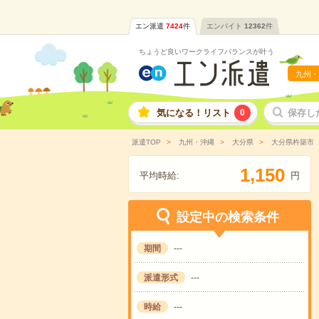
エン派遣
7424
件
エンバイト
12362
件
ちょうど良いワークライフバランスが叶う
九州・
気になる！リスト
0
保存し
派遣TOP
九州・沖縄
大分県
大分県杵築市
,
1
1
5
0
平均時給:
円
設定中の検索条件
期間
---
派遣形式
---
時給
---