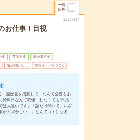
一括
応募
No.904267
のお仕事！目視
不要
英語不要
履歴書不要
電話対応なし
自転車・バイクOK
市
て…履歴書を用意して…なんて必要もあ
お給料日なんて我慢…しなくても“日払
い”では大違いですよ！話だけ聞いて、いざ
事がムズかしい…」なんてコトになる…