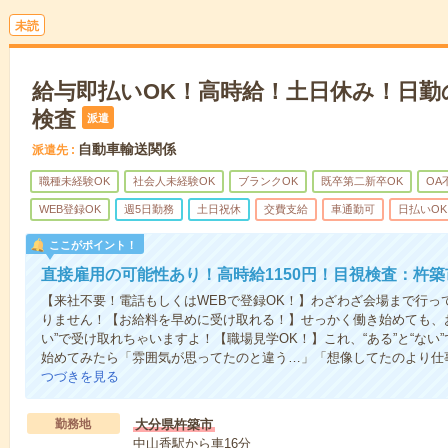
未読
給与即払いOK！高時給！土日休み！日勤
検査
派遣
自動車輸送関係
派遣先
職種未経験OK
社会人未経験OK
ブランクOK
既卒第二新卒OK
OA
WEB登録OK
週5日勤務
土日祝休
交費支給
車通勤可
日払いOK
ここがポイント！
直接雇用の可能性あり！高時給1150円！目視検査：杵築
【来社不要！電話もしくはWEBで登録OK！】わざわざ会場まで行っ
りません！【お給料を早めに受け取れる！】せっかく働き始めても、
い”で受け取れちゃいますよ！【職場見学OK！】これ、“ある”と“な
始めてみたら「雰囲気が思ってたのと違う…」「想像してたのより仕
つづきを見る
勤務地
大分県杵築市
中山香駅から車16分