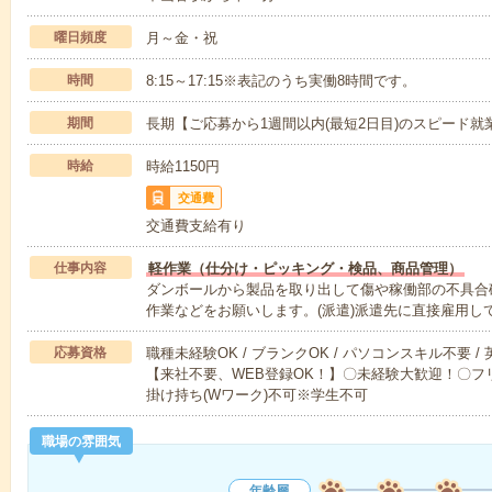
曜日頻度
月～金・祝
時間
8:15～17:15※表記のうち実働8時間です。
期間
長期【ご応募から1週間以内(最短2日目)のスピード就
時給
時給1150円
交通費
交通費支給有り
仕事内容
軽作業（仕分け・ピッキング・検品、商品管理）
ダンボールから製品を取り出して傷や稼働部の不具合
作業などをお願いします。(派遣)派遣先に直接雇用し
応募資格
職種未経験OK / ブランクOK / パソコンスキル不要 /
【来社不要、WEB登録OK！】〇未経験大歓迎！〇フリ
掛け持ち(Wワーク)不可※学生不可
職場の雰囲気
年齢層