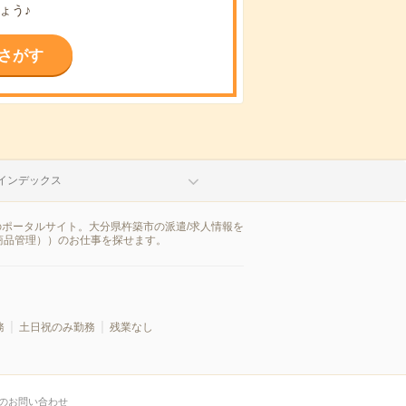
ょう♪
さがす
インデックス
のポータルサイト。大分県杵築市の派遣/求人情報を
商品管理））のお仕事を探せます。
務
土日祝のみ勤務
残業なし
のお問い合わせ