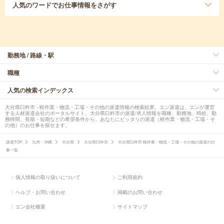
人気のワード
でお仕事情報をさがす
勤務地 / 路線・駅
職種
人気の検索インデックス
大分県臼杵市 - 軽作業・物流・工場・その他の派遣情報の検索結果。エン派遣は、エンが運営
する人材派遣会社のポータルサイト。大分県臼杵市の派遣/求人情報を職種、勤務地、時給、勤
務時間、長期・短期などの希望条件から、あなたにピッタリの派遣（軽作業・物流・工場・そ
の他）のお仕事を探せます。
派遣TOP
九州・沖縄
大分県
大分県臼杵市
大分県臼杵市 軽作業・物流・工場・その他の派遣の仕
事一覧
個人情報の取り扱いについて
ご利用規約
ヘルプ・お問い合わせ
掲載のお問い合わせ
エン会社概要
サイトマップ