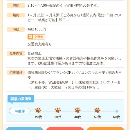
8:10～17:00※表記のうち実働7時間50分です。
時間
1ヶ月以上3ヶ月未満【ご応募から1週間以内(最短2日目)のス
期間
ピード就業が可能】即日～
時給1050円
時給
交通費
交通費支給有り
食品加工
仕事内容
味噌の製造工場で機械への容器補充や梱包作業ををお願いし
ます。(派遣)運搬作業がありますので適度にお体…
職種未経験OK / ブランクOK / パソコンスキル不要 / 英語力不
応募資格
要
【来社不要、WEB登録OK！】〇未経験大歓迎！〇フリータ
ー、主婦(夫) 大歓迎！ ※お仕事の掛け持ち…
職場の雰囲気
年齢層
20代
30代
40代
50代
60代