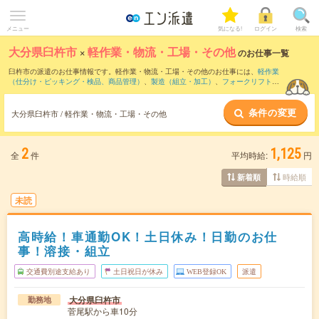
メニュー
気になる!
ログイン
検索
大分県臼杵市
×
軽作業・物流・工場・その他
のお仕事一覧
臼杵市の派遣のお仕事情報です。軽作業・物流・工場・その他のお仕事には、
軽作業
（仕分け・ピッキング・検品、商品管理）
、
製造（組立・加工）
、
フォークリフト
な
どがあります。さらに、
短期
・
単発
などの期間や、
職種未経験OK
などのこだわり条件
で絞り込んでいただけます。
条件の変更
大分県臼杵市 / 軽作業・物流・工場・その他
2
1,125
全
件
平均時給:
円
時給順
新着順
未読
高時給！車通勤OK！土日休み！日勤のお仕
事！溶接・組立
交通費別途支給あり
土日祝日が休み
WEB登録OK
派遣
大分県臼杵市
勤務地
菅尾駅から車10分