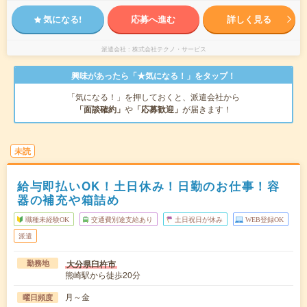
気になる!
応募へ進む
詳しく見る
派遣会社
株式会社テクノ・サービス
興味があったら「★気になる！」をタップ！
「気になる！」を押しておくと、派遣会社から
「面談確約」
や
「応募歓迎」
が届きます！
未読
給与即払いOK！土日休み！日勤のお仕事！容
器の補充や箱詰め
職種未経験OK
交通費別途支給あり
土日祝日が休み
WEB登録OK
派遣
大分県臼杵市
勤務地
熊崎駅から徒歩20分
月～金
曜日頻度