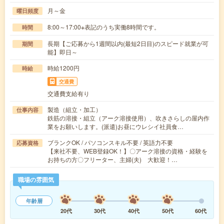
月～金
曜日頻度
8:00～17:00※表記のうち実働8時間です。
時間
長期【ご応募から1週間以内(最短2日目)のスピード就業が可
期間
能】即日～
時給1200円
時給
交通費
交通費支給有り
製造（組立・加工）
仕事内容
鉄筋の溶接・組立（アーク溶接使用）、吹きさらしの屋内作
業をお願いします。(派遣)お昼にウレシイ社員食…
ブランクOK / パソコンスキル不要 / 英語力不要
応募資格
【来社不要、WEB登録OK！】〇アーク溶接の資格・経験を
お持ちの方〇フリーター、主婦(夫) 大歓迎！…
職場の雰囲気
年齢層
20代
30代
40代
50代
60代