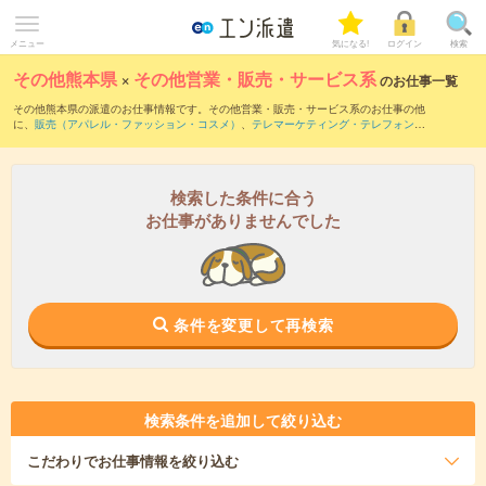
メニュー
気になる!
ログイン
検索
その他熊本県
×
その他営業・販売・サービス系
のお仕事一覧
その他熊本県の派遣のお仕事情報です。その他営業・販売・サービス系のお仕事の他
に、
販売（アパレル・ファッション・コスメ）
、
テレマーケティング・テレフォンオ
ペレーター・コールセンター
、
営業・企画営業・ラウンダー
などを取り揃えていま
す。さらに、
短期
・
単発
などの期間や、
職種未経験OK
などのこだわり条件で絞り込ん
でいただけます。
検索した条件に合う
お仕事がありませんでした
条件を変更して再検索
検索条件を追加して絞り込む
こだわり
でお仕事情報を絞り込む