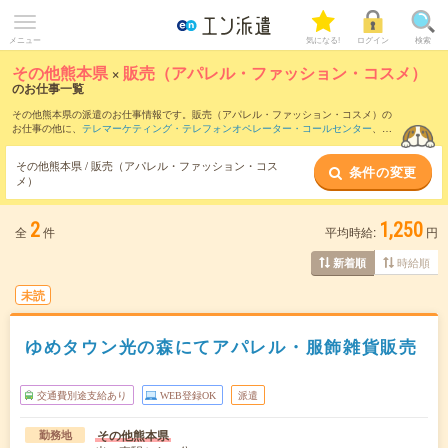
メニュー
気になる!
ログイン
検索
その他熊本県
×
販売（アパレル・ファッション・コスメ）
のお仕事一覧
その他熊本県の派遣のお仕事情報です。販売（アパレル・ファッション・コスメ）の
お仕事の他に、
テレマーケティング・テレフォンオペレーター・コールセンター
、
営
業・企画営業・ラウンダー
、
窓口・ショールーム・カウンター受付
などを取り揃えて
います。さらに、
短期
・
単発
などの期間や、
職種未経験OK
などのこだわり条件で絞り
その他熊本県 / 販売（アパレル・ファッション・コス
条件の変更
込んでいただけます。職種辞典：
販売（アパレル・ファッション・コスメ）のお仕事
メ）
とは？とは？
2
1,250
全
件
平均時給:
円
時給順
新着順
未読
ゆめタウン光の森にてアパレル・服飾雑貨販売
交通費別途支給あり
WEB登録OK
派遣
その他熊本県
勤務地