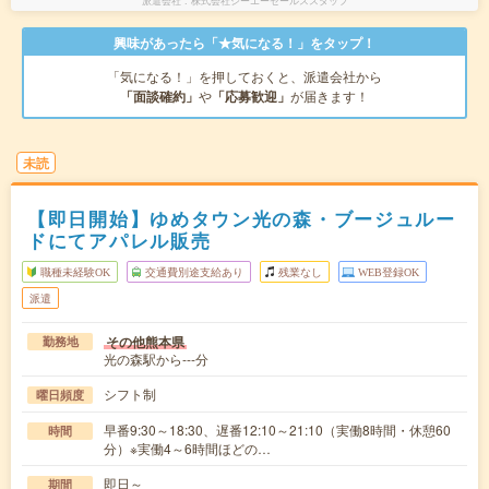
派遣会社
株式会社シーエーセールススタッフ
興味があったら「★気になる！」をタップ！
「気になる！」を押しておくと、派遣会社から
「面談確約」
や
「応募歓迎」
が届きます！
未読
【即日開始】ゆめタウン光の森・ブージュルー
ドにてアパレル販売
職種未経験OK
交通費別途支給あり
残業なし
WEB登録OK
派遣
その他熊本県
勤務地
光の森駅から---分
シフト制
曜日頻度
早番9:30～18:30、遅番12:10～21:10（実働8時間・休憩60
時間
分）※実働4～6時間ほどの…
即日～
期間