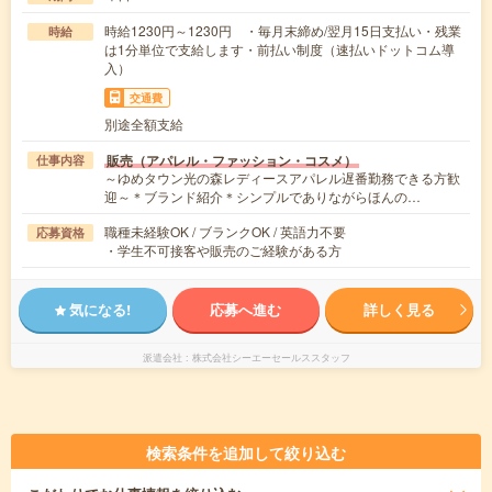
時給1230円～1230円 ・毎月末締め/翌月15日支払い・残業
時給
は1分単位で支給します・前払い制度（速払いドットコム導
入）
交通費
別途全額支給
販売（アパレル・ファッション・コスメ）
仕事内容
～ゆめタウン光の森レディースアパレル遅番勤務できる方歓
迎～＊ブランド紹介＊シンプルでありながらほんの…
職種未経験OK / ブランクOK / 英語力不要
応募資格
・学生不可接客や販売のご経験がある方
気になる!
応募へ進む
詳しく見る
派遣会社
株式会社シーエーセールススタッフ
検索条件を追加して絞り込む