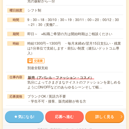
光の森駅から---分
シフト制
曜日頻度
9：30～18：30/10：30～19：30/11：00～20：00/12：30
時間
～21：30（実働7…
即日～ ※転職ご希望の方は開始時期はご相談ください
期間
時給1300円～1300円 ・毎月末締め/翌月15日支払い・残業
時給
は1分単位で支給します・前払い制度（速払いドットコム導
入）
交通費
別途全額支給
販売（アパレル・ファッション・コスメ）
仕事内容
気分によってさまざまなテイストのファッションを楽しめる
ようにON/OFFなどのあらゆるシーンそして幅…
ブランクOK / 英語力不要
応募資格
・学生不可・接客、販売経験が有る方
気になる!
応募へ進む
詳しく見る