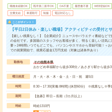
職種未経験OK
既卒第二新卒OK
OA不要
履歴書不要
WEB登録OK
交費支給
車通勤可
制服
電話対応なし
ここがポイント！
【平日2日休み・楽しい職場】アクティビティの受付と
【嬉しい残業なし！】【企業紹介】ニュースやバラエティ番組などで
の会社です。多国籍のスタッフやお客様が多く、明るく楽しい活気に
要＞24時間いつでもどこでも、パソコンやスマホから登録可能！＜
での就業開始で、就業応援金1万円支給（対象は諸条件あり）
勤務地
その他熊本県
おかどめ幸福駅から徒歩308分／あさぎり駅から徒歩3
曜日頻度
月・火・水・木・金・土・日・祝 週5日
時間
8:30～17:30(実働:8時間) (休憩60分) ※残業
期間
【急募】即日～長期（3カ月以上）
時給
時給1310円