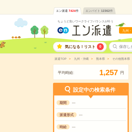
エン派遣
7424
件
エンバイト
12362
件
ちょうど良いワークライフバランスが叶う
九州・
気になる！リスト
0
保存し
派遣TOP
九州・沖縄
熊本県
その他熊本県
,
1
2
5
7
平均時給:
円
設定中の検索条件
期間
---
派遣形式
---
時給
---