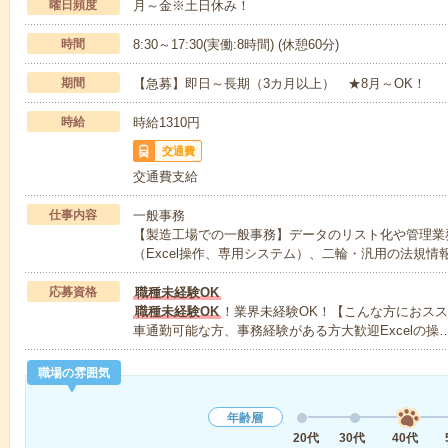
曜日頻度
月～金※土日休み！
時間
8:30～17:30(実働:8時間) (休憩60分)
期間
【急募】即日～長期（3カ月以上） ★8月～OK！
時給
時給1310円
交通費
交通費支給
仕事内容
一般事務
【製造工場での一般事務】データのリスト化や管理業
（Excel操作、専用システム）、二輪・汎用の法規情
応募資格
職種未経験OK
職種未経験OK
！業界未経験OK！【こんな方におス
車通勤可能な方、事務経験がある方大歓迎Excelの操
職場の雰囲気
年齢層
20代
30代
40代