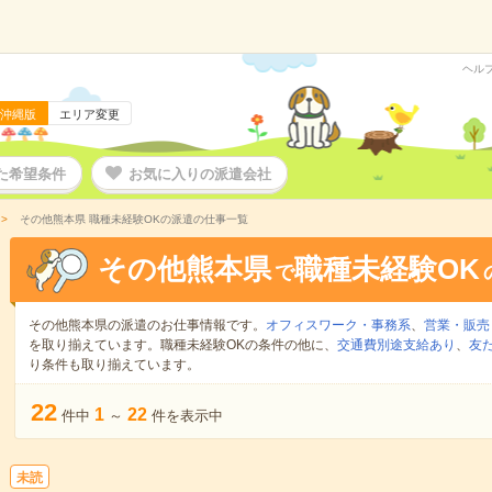
ヘル
沖縄版
エリア変更
た希望条件
お気に入りの派遣会社
その他熊本県 職種未経験OKの派遣の仕事一覧
その他熊本県
職種未経験OK
で
その他熊本県の派遣のお仕事情報です。
オフィスワーク・事務系
、
営業・販売
を取り揃えています。職種未経験OKの条件の他に、
交通費別途支給あり
、
友
り条件も取り揃えています。
22
1
22
件中
～
件を表示中
未読