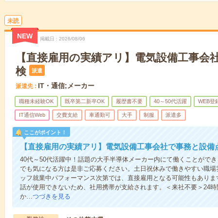
未読
NEW
掲載日
2026/08/06
【直接雇用の実績アリ】電気設備工事会
検
派遣
IT・通信;メーカー
派遣先
職種未経験OK
既卒第二新卒OK
履歴書不要
40～50代活躍
WEB登
IT通信Web
交費支給
車通勤可
大手
制服
派遣多
ここがポイント！
【直接雇用の実績アリ】電気設備工事会社で事務と設備
40代～50代活躍中！話題の大手半導体メーカー内にて働くことがで
でも気になる方は是非ご応募ください。土日祝休みで働きやすい職場
ッフ就業中パフォーマンス次第では、直接雇用となる可能性もありま
話が使用できないため、社用携帯が支給されます。＜来社不要＞24
か…
つづきを見る