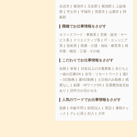
合志市
菊池市
玉名郡
菊池郡
上益城
郡
宇土市
宇城市
荒尾市
山鹿市
阿
蘇郡
職種でお仕事情報をさがす
オフィスワーク・事務系
営業・販売・サー
ビス系
クリエイティブ系
IT・エンジニア
系
技術系
医療・介護・福祉・教育系
軽
作業・物流・工場・その他
こだわりでお仕事情報をさがす
短期
単発
10名以上の大量募集
友だちと
一緒の応募OK
在宅・リモートワーク
週2
～3日勤務
週4日勤務
土日祝のみ勤務
残
業なし
副業・WワークOK
交通費別途支給
あり
語学力が活かせる
人気のワードでお仕事情報をさがす
急募
年齢不問
財団法人
英語
書類チェ
ック
テレビ局
封入
大学