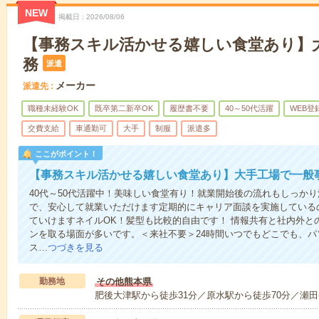
NEW
掲載日
2026/08/06
【事務スキル活かせる嬉しい食堂あり】
務
派遣
メーカー
派遣先
職種未経験OK
既卒第二新卒OK
履歴書不要
40～50代活躍
WEB登
交費支給
車通勤可
大手
制服
派遣多
ここがポイント！
【事務スキル活かせる嬉しい食堂あり】大手工場で一般
40代～50代活躍中！美味しい食堂有り！就業開始後の流れもしっか
で、安心して就業いただけます定期的にキャリア面談を実施している
ていけますネイルOK！髪型も比較的自由です！ 情報共有と社内外と
ンを取る場面が多いです。＜来社不要＞24時間いつでもどこでも、
ス…
つづきを見る
勤務地
その他熊本県
肥後大津駅から徒歩31分／原水駅から徒歩70分／瀬田(