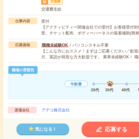
交通費
交通費支給
仕事内容
受付
【アクティビティー関連会社での受付】お客様受付対
受、チケット配布、ボディーハーネスの装着補助(簡
応募資格
職種未経験OK
/ パソコンスキル不要
【こんな方におススメ！まずはご応募ください／歓迎
方、英語が得意な方大歓迎です。 業界未経験OK！ 
職場の雰囲気
年齢層
20代
30代
40代
アデコ株式会社
派遣会社
応募する
気になる！