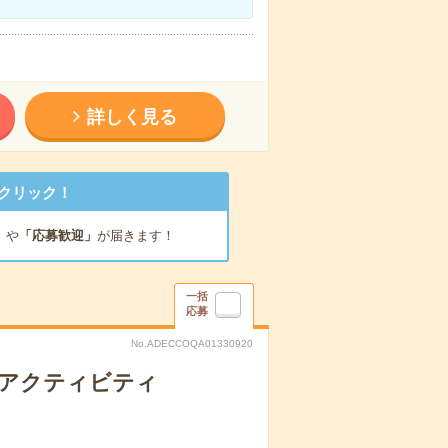
詳しく見る
クリック！
」
や
「応募歓迎」
が届きます！
一括
応募
No.ADECCOQA01330920
】アクティビティ