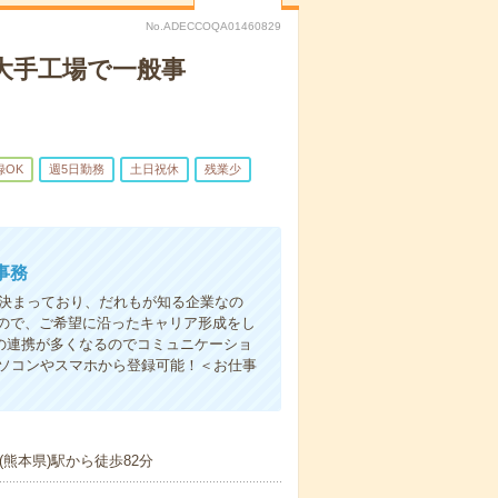
No.ADECCOQA01460829
大手工場で一般事
録OK
週5日勤務
土日祝休
残業少
事務
り決まっており、だれもが知る企業なの
ので、ご希望に沿ったキャリア形成をし
の連携が多くなるのでコミュニケーショ
パソコンやスマホから登録可能！＜お仕事
熊本県)駅から徒歩82分