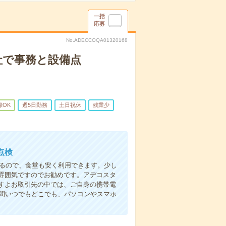
一括
応募
No.ADECCOQA01320168
社で事務と設備点
録OK
週5日勤務
土日祝休
残業少
点検
きるので、食堂も安く利用できます。少し
雰囲気ですのでお勧めです。アデコスタ
すよお取引先の中では、ご自身の携帯電
時間いつでもどこでも、パソコンやスマホ