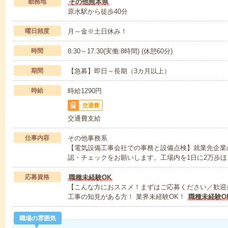
勤務地
その他熊本県
原水駅から徒歩40分
曜日頻度
月～金※土日休み！
時間
8:30～17:30(実働:8時間) (休憩60分)
期間
【急募】即日～長期（3カ月以上）
時給
時給1290円
交通費
交通費支給
仕事内容
その他事務系
【電気設備工事会社での事務と設備点検】就業先企業
認・チェックをお願いします。工場内を1日に2万歩ほ
応募資格
職種未経験OK
【こんな方におススメ！まずはご応募ください／歓迎
工事の知見がある方！ 業界未経験OK！
職種未経験O
職場の雰囲気