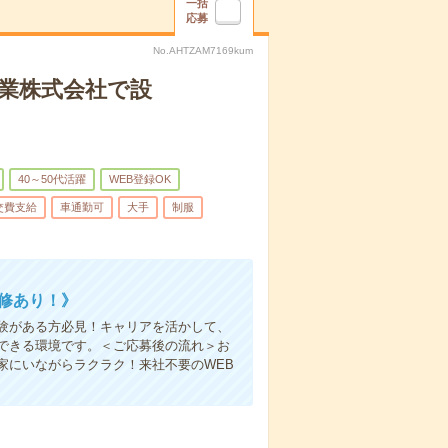
一括
応募
No.AHTZAM7169kum
業株式会社で設
40～50代活躍
WEB登録OK
交費支給
車通勤可
大手
制服
研修あり！》
験がある方必見！キャリアを活かして、
できる環境です。＜ご応募後の流れ＞お
家にいながらラクラク！来社不要のWEB