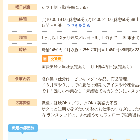
曜日頻度
シフト制（勤務先による）
時間
(1)10:00-19:00(休憩60分)(2)12:00-21:00(
時間～相談…
つづきを見る
期間
1ヶ月以上3ヶ月未満／即日～9月上旬まで ※8末ま
時給
時給1450円／月収例：255,200円＝1,450円×8時
交通費
実費支給／当社規定あり。月上限4万円(規定あり)
仕事内容
軽作業（仕分け・ピッキング・検品、商品管理）
／８月末や９月までの夏だけ短期＼アイスや冷凍食品
です！難しい作業なし！未経験でもカンタンにマスタ
応募資格
職種未経験OK / ブランクOK / 英語力不要
サクっと短期で稼ぎたい方秋のお仕事のつなぎにした
方 ランスタッドは、きめ細やかなフォローで就業後
職場の雰囲気