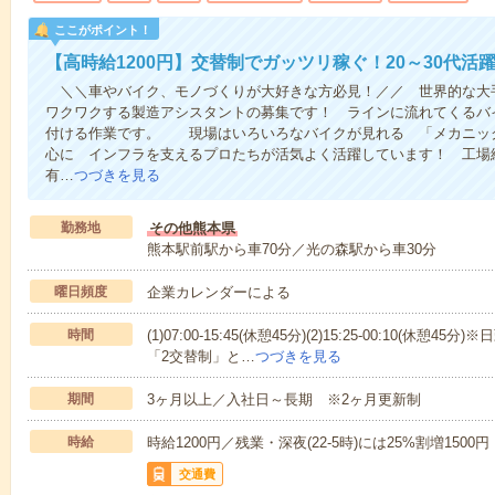
ここがポイント！
【高時給1200円】交替制でガッツリ稼ぐ！20～30代活
＼＼車やバイク、モノづくりが大好きな方必見！／／ 世界的な大
ワクワクする製造アシスタントの募集です！ ラインに流れてくるバ
付ける作業です。 現場はいろいろなバイクが見れる 「メカニックの
心に インフラを支えるプロたちが活気よく活躍しています！ 工場
有…
つづきを見る
勤務地
その他熊本県
熊本駅前駅から車70分／光の森駅から車30分
曜日頻度
企業カレンダーによる
時間
(1)07:00-15:45(休憩45分)(2)15:25-00:10(
「2交替制」と…
つづきを見る
期間
3ヶ月以上／入社日～長期 ※2ヶ月更新制
時給
時給1200円／残業・深夜(22-5時)には25%割増1500円
交通費