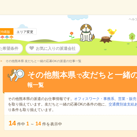
ヘル
沖縄版
エリア変更
た希望条件
お気に入りの派遣会社
その他熊本県 友だちと一緒の応募OKの派遣の仕事一覧
その他熊本県
友だちと一緒の
で
報一覧
その他熊本県の派遣のお仕事情報です。
オフィスワーク・事務系
、
営業・販売
を取り揃えています。友だちと一緒の応募OKの条件の他に、
交通費別途支給
り条件も取り揃えています。
14
1
14
件中
～
件を表示中