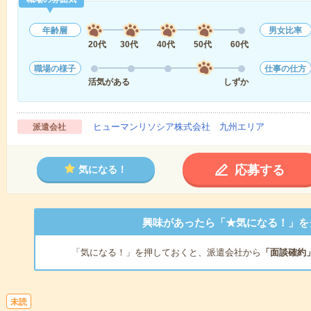
年齢層
男女比率
20代
30代
40代
50代
60代
職場の様子
仕事の仕方
活気がある
しずか
ヒューマンリソシア株式会社 九州エリア
派遣会社
応募する
気になる！
興味があったら「★気になる！」を
「気になる！」を押しておくと、派遣会社から
「面談確約
未読