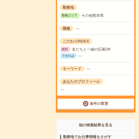
勤務地
その他熊本県
勤務エリア
職種
---
こだわりINDEX
友だちと一緒の応募OK
絶対
---
できれば
キーワード
---
あなたのプロフィール
---
条件の変更
他の検索結果を見る
勤務地でお仕事情報をさがす