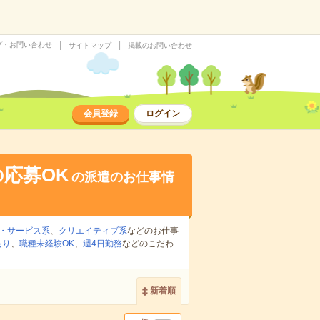
プ・お問い合わせ
サイトマップ
掲載のお問い合わせ
会員登録
ログイン
応募OK
の派遣のお仕事情
・サービス系
、
クリエイティブ系
などのお仕事
あり
、
職種未経験OK
、
週4日勤務
などのこだわ
新着順