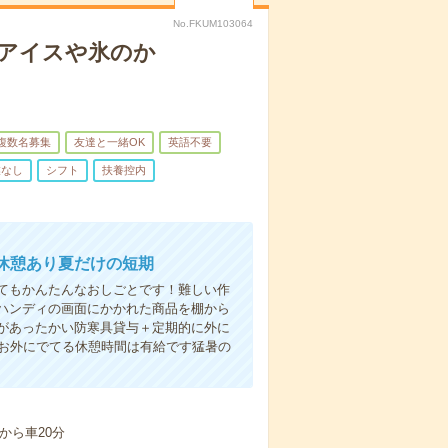
No.FKUM103064
期アイスや氷のか
複数名募集
友達と一緒OK
英語不要
業なし
シフト
扶養控内
休憩あり夏だけの短期
てもかんたんなおしごとです！難しい作
ハンディの画面にかかれた商品を棚から
すがあったかい防寒具貸与＋定期的に外に
すお外にでてる休憩時間は有給です猛暑の
から車20分