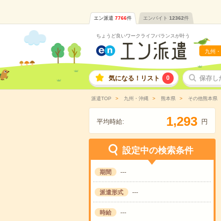
エン派遣
7766
件
エンバイト
12362
件
ちょうど良いワークライフバランスが叶う
九州・
気になる！リスト
0
保存し
派遣TOP
九州・沖縄
熊本県
その他熊本県
,
1
2
9
3
平均時給:
円
設定中の検索条件
期間
---
派遣形式
---
時給
---