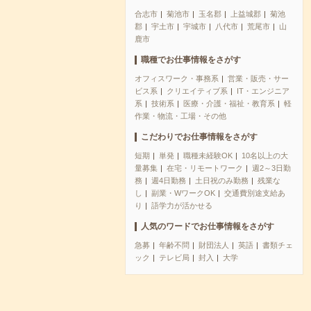
合志市
菊池市
玉名郡
上益城郡
菊池
郡
宇土市
宇城市
八代市
荒尾市
山
鹿市
職種でお仕事情報をさがす
オフィスワーク・事務系
営業・販売・サー
ビス系
クリエイティブ系
IT・エンジニア
系
技術系
医療・介護・福祉・教育系
軽
作業・物流・工場・その他
こだわりでお仕事情報をさがす
短期
単発
職種未経験OK
10名以上の大
量募集
在宅・リモートワーク
週2～3日勤
務
週4日勤務
土日祝のみ勤務
残業な
し
副業・WワークOK
交通費別途支給あ
り
語学力が活かせる
人気のワードでお仕事情報をさがす
急募
年齢不問
財団法人
英語
書類チェ
ック
テレビ局
封入
大学