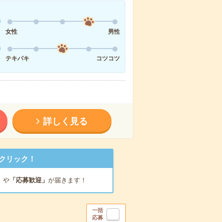
女性
男性
テキパキ
コツコツ
詳しく見る
クリック！
」
や
「応募歓迎」
が届きます！
一括
応募