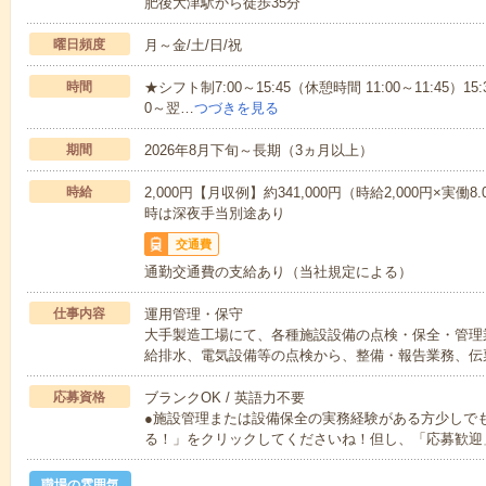
肥後大津駅から徒歩35分
曜日頻度
月～金/土/日/祝
時間
★シフト制7:00～15:45（休憩時間 11:00～11:45）15:3
0～翌…
つづきを見る
期間
2026年8月下旬～長期（3ヵ月以上）
時給
2,000円【月収例】約341,000円（時給2,000円×実働8
時は深夜手当別途あり
交通費
通勤交通費の支給あり（当社規定による）
仕事内容
運用管理・保守
大手製造工場にて、各種施設設備の点検・保全・管理
給排水、電気設備等の点検から、整備・報告業務、伝
応募資格
ブランクOK / 英語力不要
●施設管理または設備保全の実務経験がある方少しで
る！」をクリックしてくださいね！但し、「応募歓迎
職場の雰囲気