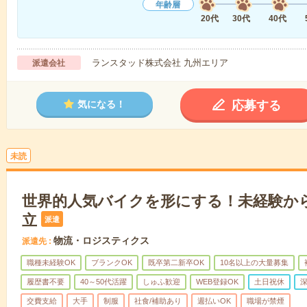
年齢層
20代
30代
40代
ランスタッド株式会社 九州エリア
派遣会社
応募する
気になる！
未読
世界的人気バイクを形にする！未経験か
立
派遣
物流・ロジスティクス
派遣先
職種未経験OK
ブランクOK
既卒第二新卒OK
10名以上の大量募集
履歴書不要
40～50代活躍
しゅふ歓迎
WEB登録OK
土日祝休
交費支給
大手
制服
社食/補助あり
週払いOK
職場が禁煙