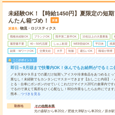
未経験OK！【時給1450円】夏限定の短
んたん箱づめ！
派遣
物流・ロジスティクス
派遣先
職種未経験OK
ブランクOK
既卒第二新卒OK
10名以上の大量募集
履歴書不要
40～50代活躍
しゅふ歓迎
WEB登録OK
平日休
残
副業・WワークOK
交費支給
大手
制服
週払いOK
職場が禁煙
ここがポイント！
即日～9月頭まで扶養内OK！休んでもお給料がでるミニ
／８月末や９月までの夏だけ短期＼アイスや冷凍食品をあつめるとっ
業なし！未経験でもカンタンにマスターできます【おしごと内容】・
とる・台車にポンポンのせていくこれだけマイナス20℃の倉庫内で
でるので凍えて風邪をひく心配なし！80分作業をしたらお外にでま
熊本…
つづきを見る
勤務地
その他熊本県
光の森駅から車20分／肥後大津駅から車20分／原水駅