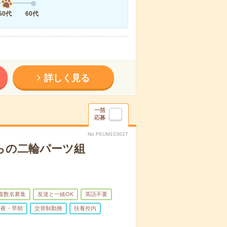
50代
60代
詳しく見る
一括
応募
No.FKUM103027
らの二輪パーツ組
複数名募集
友達と一緒OK
英語不要
深夜・早朝
交替制勤務
扶養控内