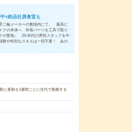
躍中×絶品社員食堂も
手二輪メーカーの敷地内にて、 最高に
イクの本体へ 外装パーツを工具で取り
聖地」 20-40代の男性スタッフを中
経験や特別なスキルは一切不要！ あの
休憩45分)※日勤と夜勤を1週間ごとに交代で勤務する