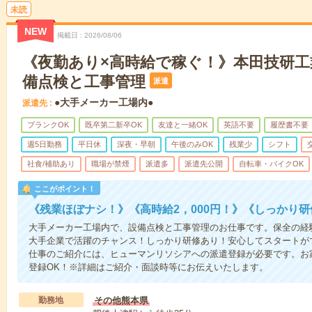
未読
NEW
掲載日
2026/08/06
《夜勤あり×高時給で稼ぐ！》本田技研工
備点検と工事管理
派遣
●大手メーカー工場内●
派遣先
ブランクOK
既卒第二新卒OK
友達と一緒OK
英語不要
履歴書不要
週5日勤務
平日休
深夜・早朝
午後のみOK
残業少
シフト
社食/補助あり
職場が禁煙
派遣多
派遣先公開
自転車・バイクOK
ここがポイント！
《残業ほぼナシ！》《高時給2，000円！》《しっかり
大手メーカー工場内で、設備点検と工事管理のお仕事です。保全の経
大手企業で活躍のチャンス！しっかり研修あり！安心してスタートが
仕事のご紹介には、ヒューマンリソシアへの派遣登録が必要です。お
登録OK！※詳細はご紹介・面談時等にお伝えいたします。
勤務地
その他熊本県