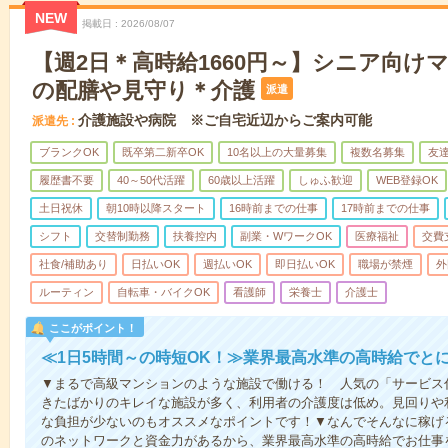
NEW
掲載日
2026/08/07
【週2日＊高時給1660円～】シニア向け
の配膳や見守り＊介護
派遣
介護施設や病院 ※ご自宅近辺からご案内可能
派遣先
ブランクOK
既卒第二新卒OK
10名以上の大量募集
複数名募集
友達
履歴書不要
40～50代活躍
60歳以上活躍
しゅふ歓迎
WEB登録OK
土日祝休
朝10時以降スタート
16時前までの仕事
17時前までの仕事
シフト
交替制勤務
扶養控内
副業・WワークOK
医療福祉
交費
社食/補助あり
日払いOK
週払いOK
即日払いOK
職場が禁煙
外
ルーティン
自転車・バイクOK
看護師
栄養士
介護士
ここがポイント！
≪1日5時間～の時短OK！≫業界最高水準の高時給でと
▼まるで高級マンションのような施設で働ける！ 人気の「サービス
きたばかりのキレイな施設が多く、利用者の介護度は低め。見回りや
な負担が少ないのもオススメなポイントです！▼なんでそんなに稼げる
のネットワークと資金力があるから、業界最高水準の高時給でお仕事