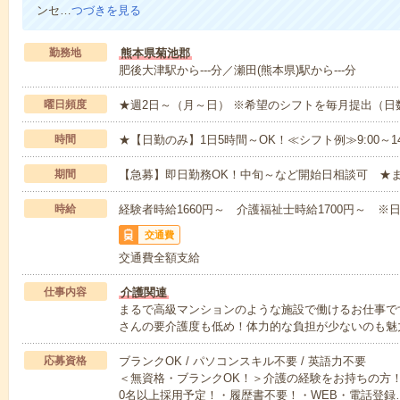
ンセ…
つづきを見る
勤務地
熊本県菊池郡
肥後大津駅から---分／瀬田(熊本県)駅から---分
曜日頻度
★週2日～（月～日） ※希望のシフトを毎月提出（
時間
★【日勤のみ】1日5時間～OK！≪シフト例≫9:00～14:001
期間
【急募】即日勤務OK！中旬～など開始日相談可 ★
時給
経験者時給1660円～ 介護福祉士時給1700円～ ※日
交通費
交通費全額支給
仕事内容
介護関連
まるで高級マンションのような施設で働けるお仕事で
さんの要介護度も低め！体力的な負担が少ないのも魅
応募資格
ブランクOK / パソコンスキル不要 / 英語力不要
＜無資格・ブランクOK！＞介護の経験をお持ちの方！
0名以上採用予定！・履歴書不要！・WEB・電話登録