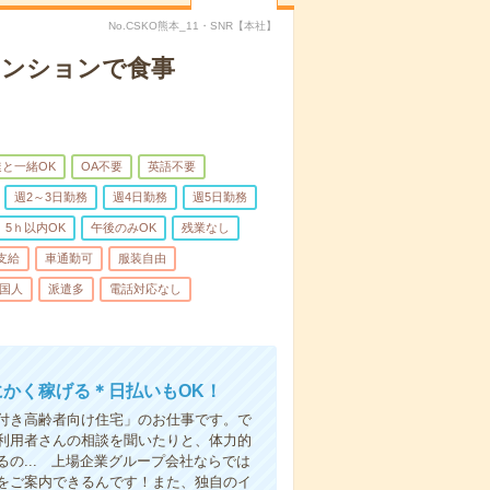
No.CSKO熊本_11・SNR【本社】
マンションで食事
と一緒OK
OA不要
英語不要
週2～3日勤務
週4日勤務
週5日勤務
5ｈ以内OK
午後のみOK
残業なし
支給
車通勤可
服装自由
国人
派遣多
電話対応なし
にかく稼げる＊日払いもOK！
付き高齢者向け住宅」のお仕事です。で
利用者さんの相談を聞いたりと、体力的
の... 上場企業グループ会社ならでは
をご案内できるんです！また、独自のイ