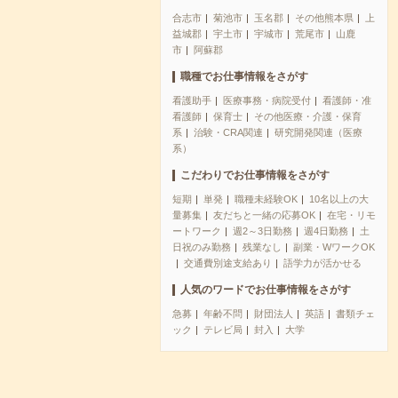
合志市
菊池市
玉名郡
その他熊本県
上
益城郡
宇土市
宇城市
荒尾市
山鹿
市
阿蘇郡
職種でお仕事情報をさがす
看護助手
医療事務・病院受付
看護師・准
看護師
保育士
その他医療・介護・保育
系
治験・CRA関連
研究開発関連（医療
系）
こだわりでお仕事情報をさがす
短期
単発
職種未経験OK
10名以上の大
量募集
友だちと一緒の応募OK
在宅・リモ
ートワーク
週2～3日勤務
週4日勤務
土
日祝のみ勤務
残業なし
副業・WワークOK
交通費別途支給あり
語学力が活かせる
人気のワードでお仕事情報をさがす
急募
年齢不問
財団法人
英語
書類チェ
ック
テレビ局
封入
大学