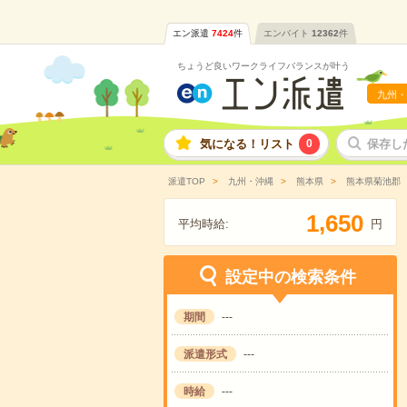
エン派遣
7424
件
エンバイト
12362
件
ちょうど良いワークライフバランスが叶う
九州・
気になる！リスト
0
保存し
派遣TOP
九州・沖縄
熊本県
熊本県菊池郡
,
1
6
5
0
平均時給:
円
設定中の検索条件
期間
---
派遣形式
---
時給
---