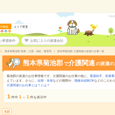
ヘル
沖縄版
エリア変更
た希望条件
お気に入りの派遣会社
熊本県菊池郡 医療・介護・福祉・教育系
熊本県菊池郡 介護関連の派遣の仕事一覧
熊本県菊池郡
介護関連
で
の派遣の
菊池郡の派遣のお仕事情報です。介護関連のお仕事の他に、
看護助手
、
医療事
えています。さらに、
短期
・
単発
などの期間や、
職種未経験OK
などのこだわ
介護関連のお仕事とは？とは？
1
1
1
件中
～
件を表示中
未読