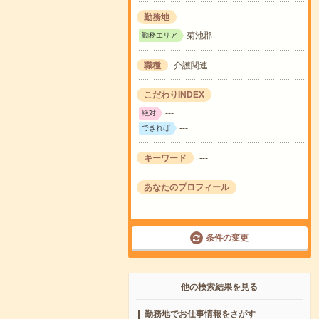
勤務地
菊池郡
勤務エリア
職種
介護関連
こだわりINDEX
---
絶対
---
できれば
キーワード
---
あなたのプロフィール
---
条件の変更
他の検索結果を見る
勤務地でお仕事情報をさがす