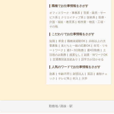
職種でお仕事情報をさがす
オフィスワーク・事務系
営業・販売・サー
ビス系
クリエイティブ系
技術系
医療・
介護・福祉・教育系
軽作業・物流・工場・
その他
こだわりでお仕事情報をさがす
短期
単発
職種未経験OK
10名以上の大
量募集
友だちと一緒の応募OK
在宅・リモ
ートワーク
週2～3日勤務
週4日勤務
土
日祝のみ勤務
残業なし
副業・WワークOK
交通費別途支給あり
語学力が活かせる
人気のワードでお仕事情報をさがす
急募
年齢不問
財団法人
英語
書類チェ
ック
テレビ局
封入
大学
勤務地 / 路線・駅