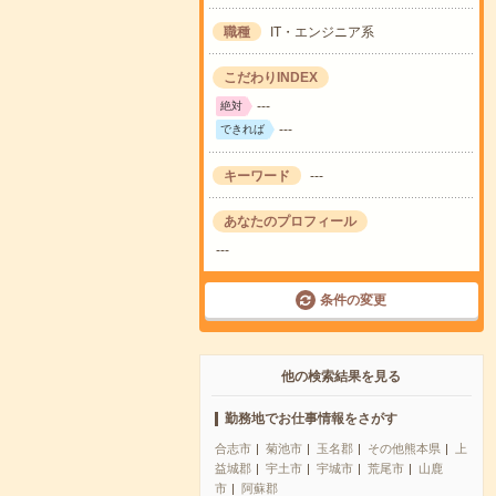
職種
IT・エンジニア系
こだわりINDEX
---
絶対
---
できれば
キーワード
---
あなたのプロフィール
---
条件の変更
他の検索結果を見る
勤務地でお仕事情報をさがす
合志市
菊池市
玉名郡
その他熊本県
上
益城郡
宇土市
宇城市
荒尾市
山鹿
市
阿蘇郡