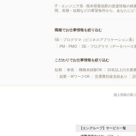
IT・エンジニア系 - 熊本県菊池郡の派遣情報
間、長期・短期などの希望条件から、あなたにピ
職種でお仕事情報を絞り込む
SE・プログラマ（ビジネスアプリケーション系）
PM・PMO
SE・プログラマ（データベース
こだわりでお仕事情報を絞り込む
短期
単発
職種未経験OK
10名以上の大量
副業・WワークOK
交通費別途支給あり
語
個人情報の取
【エングループ】サービス一覧