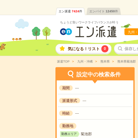
エン派遣
7424
件
エンバイト
12450
件
ちょうど良いワークライフバランスが叶う
九州・
気になる！リスト
0
保存し
派遣TOP
九州・沖縄
熊本県
熊本県菊池郡
設定中の検索条件
期間
---
派遣形式
---
時給
---
勤務地
菊池郡
勤務エリア