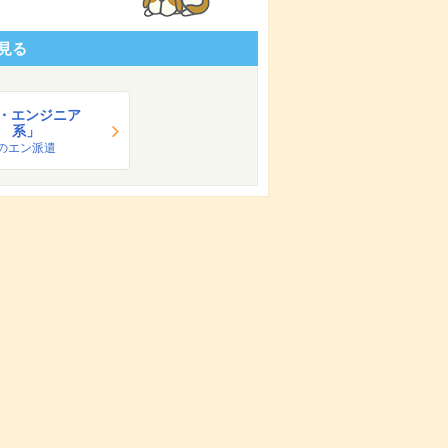
見る
T・エンジニア
系」
のエン派遣