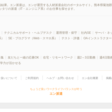
の検索結果。エン派遣は、エンが運営する人材派遣会社のポータルサイト。熊本県菊池
ッタリの派遣（IT・エンジニア系）のお仕事を探せます。
テクニカルサポート・ヘルプデスク
運用管理・保守
社内SE
サーバ・ネ
系）
SE・プログラマ（Web・スマホ系）
テスト・評価
OAインストラクター
募集
友だちと一緒の応募OK
在宅・リモートワーク
週2～3日勤務
週4日勤
学力が活かせる
り扱いについて
ご利用規約
ヘルプ・お問い合わせ
エン会社概要
掲載
ちょうど良いワークライフバランスが叶う
エン派遣