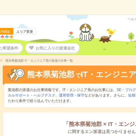
ヘル
沖縄版
エリア変更
た希望条件
お気に入りの派遣会社
熊本県菊池郡 IT・エンジニア系の派遣の仕事一覧
熊本県菊池郡
IT・エンジニ
で
菊池郡の派遣のお仕事情報です。IT・エンジニア系のお仕事には、
SE・プロ
カルサポート・ヘルプデスク
、
運用管理・保守
などがあります。さらに、
短期
だわり条件で絞り込んでいただけます。
「
熊本県菊池郡
×
IT・エン
に関するエン派遣は見つかりません