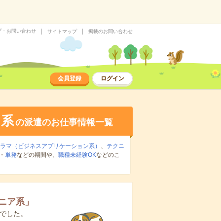
プ・お問い合わせ
サイトマップ
掲載のお問い合わせ
会員登録
ログイン
ア系
の派遣のお仕事情報一覧
グラマ（ビジネスアプリケーション系）
、
テクニ
・
単発
などの期間や、
職種未経験OK
などのこ
ジニア系
」
でした。