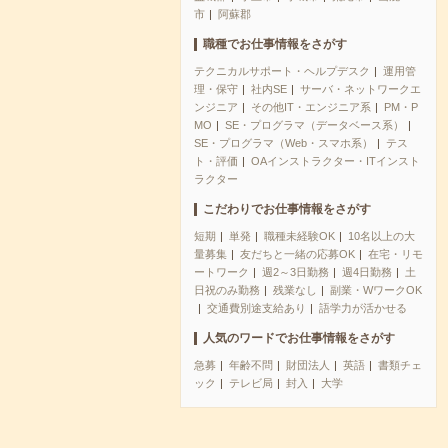
市
阿蘇郡
職種でお仕事情報をさがす
テクニカルサポート・ヘルプデスク
運用管
理・保守
社内SE
サーバ・ネットワークエ
ンジニア
その他IT・エンジニア系
PM・P
MO
SE・プログラマ（データベース系）
SE・プログラマ（Web・スマホ系）
テス
ト・評価
OAインストラクター・ITインスト
ラクター
こだわりでお仕事情報をさがす
短期
単発
職種未経験OK
10名以上の大
量募集
友だちと一緒の応募OK
在宅・リモ
ートワーク
週2～3日勤務
週4日勤務
土
日祝のみ勤務
残業なし
副業・WワークOK
交通費別途支給あり
語学力が活かせる
人気のワードでお仕事情報をさがす
急募
年齢不問
財団法人
英語
書類チェ
ック
テレビ局
封入
大学