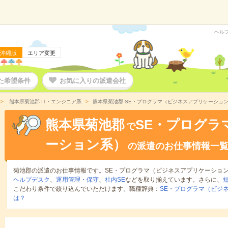
ヘル
沖縄版
エリア変更
た希望条件
お気に入りの派遣会社
熊本県菊池郡 IT・エンジニア系
熊本県菊池郡 SE・プログラマ（ビジネスアプリケーショ
熊本県菊池郡
SE・プログラ
で
ーション系）
の派遣のお仕事情報一
菊池郡の派遣のお仕事情報です。SE・プログラマ（ビジネスアプリケーショ
ヘルプデスク
、
運用管理・保守
、
社内SE
などを取り揃えています。さらに、
こだわり条件で絞り込んでいただけます。職種辞典：
SE・プログラマ（ビジ
は？