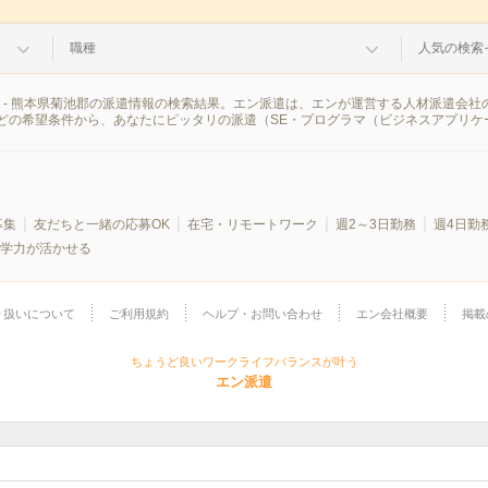
職種
人気の検索
 - 熊本県菊池郡の派遣情報の検索結果。エン派遣は、エンが運営する人材派遣会社
どの希望条件から、あなたにピッタリの派遣（SE・プログラマ（ビジネスアプリケ
募集
友だちと一緒の応募OK
在宅・リモートワーク
週2～3日勤務
週4日勤
学力が活かせる
り扱いについて
ご利用規約
ヘルプ・お問い合わせ
エン会社概要
掲載
ちょうど良いワークライフバランスが叶う
エン派遣