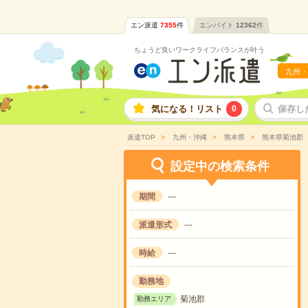
エン派遣
7355
件
エンバイト
12362
件
ちょうど良いワークライフバランスが叶う
九州・
気になる！リスト
0
保存し
派遣TOP
九州・沖縄
熊本県
熊本県菊池郡
設定中の検索条件
期間
---
派遣形式
---
時給
---
勤務地
菊池郡
勤務エリア