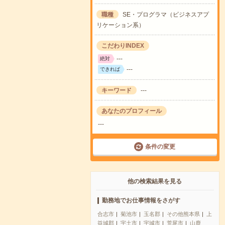
職種
SE・プログラマ（ビジネスアプ
リケーション系）
こだわりINDEX
---
絶対
---
できれば
キーワード
---
あなたのプロフィール
---
条件の変更
他の検索結果を見る
勤務地でお仕事情報をさがす
合志市
菊池市
玉名郡
その他熊本県
上
益城郡
宇土市
宇城市
荒尾市
山鹿