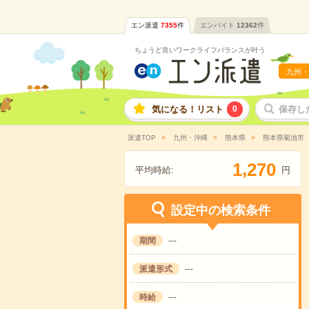
エン派遣
7355
件
エンバイト
12362
件
ちょうど良いワークライフバランスが叶う
九州・
気になる！リスト
0
保存し
派遣TOP
九州・沖縄
熊本県
熊本県菊池市
,
1
2
7
0
平均時給:
円
設定中の検索条件
期間
---
派遣形式
---
時給
---