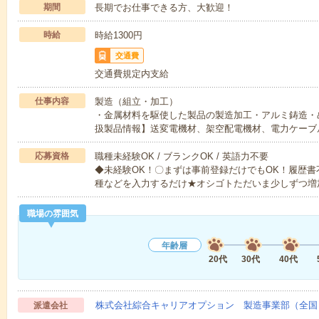
期間
長期でお仕事できる方、大歓迎！
時給
時給1300円
交通費
交通費規定内支給
仕事内容
製造（組立・加工）
・金属材料を駆使した製品の製造加工・アルミ鋳造・
扱製品情報】送変電機材、架空配電機材、電力ケーブ
応募資格
職種未経験OK / ブランクOK / 英語力不要
◆未経験OK！〇まずは事前登録だけでもOK！履歴
種などを入力するだけ★オシゴトただいま少しずつ増
職場の雰囲気
年齢層
20代
30代
40代
株式会社綜合キャリアオプション 製造事業部（全国
派遣会社