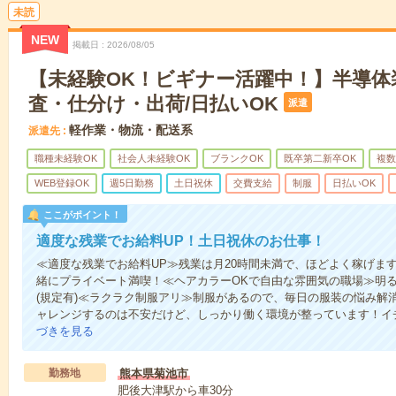
未読
NEW
掲載日
2026/08/05
【未経験OK！ビギナー活躍中！】半導体
査・仕分け・出荷/日払いOK
派遣
軽作業・物流・配送系
派遣先
職種未経験OK
社会人未経験OK
ブランクOK
既卒第二新卒OK
複数
WEB登録OK
週5日勤務
土日祝休
交費支給
制服
日払いOK
ここがポイント！
適度な残業でお給料UP！土日祝休のお仕事！
≪適度な残業でお給料UP≫残業は月20時間未満で、ほどよく稼げま
緒にプライベート満喫！≪ヘアカラーOKで自由な雰囲気の職場≫明
(規定有)≪ラクラク制服アリ≫制服があるので、毎日の服装の悩み解
ャレンジするのは不安だけど、しっかり働く環境が整っています！イチ
づきを見る
勤務地
熊本県菊池市
肥後大津駅から車30分