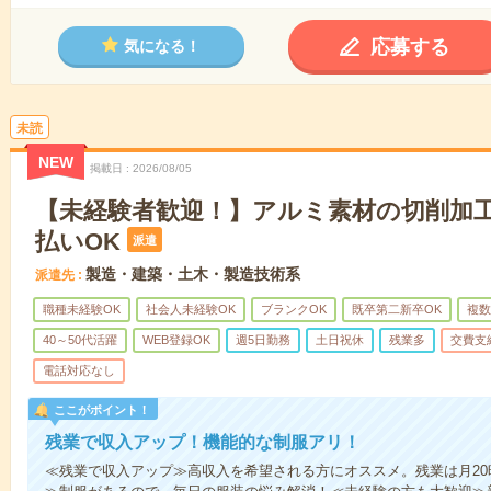
応募する
気になる！
未読
NEW
掲載日
2026/08/05
【未経験者歓迎！】アルミ素材の切削加工
払いOK
派遣
製造・建築・土木・製造技術系
派遣先
職種未経験OK
社会人未経験OK
ブランクOK
既卒第二新卒OK
複数
40～50代活躍
WEB登録OK
週5日勤務
土日祝休
残業多
交費支
電話対応なし
ここがポイント！
残業で収入アップ！機能的な制服アリ！
≪残業で収入アップ≫高収入を希望される方にオススメ。残業は月2