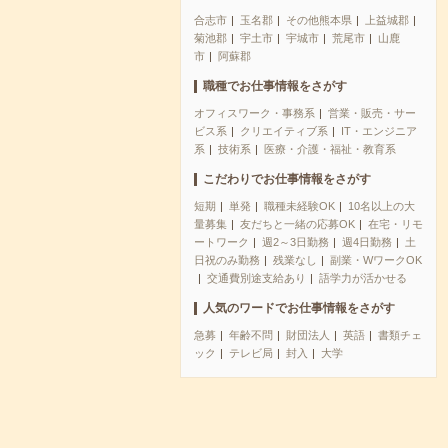
合志市
玉名郡
その他熊本県
上益城郡
菊池郡
宇土市
宇城市
荒尾市
山鹿
市
阿蘇郡
職種でお仕事情報をさがす
オフィスワーク・事務系
営業・販売・サー
ビス系
クリエイティブ系
IT・エンジニア
系
技術系
医療・介護・福祉・教育系
こだわりでお仕事情報をさがす
短期
単発
職種未経験OK
10名以上の大
量募集
友だちと一緒の応募OK
在宅・リモ
ートワーク
週2～3日勤務
週4日勤務
土
日祝のみ勤務
残業なし
副業・WワークOK
交通費別途支給あり
語学力が活かせる
人気のワードでお仕事情報をさがす
急募
年齢不問
財団法人
英語
書類チェ
ック
テレビ局
封入
大学