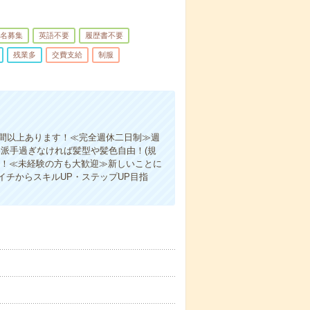
名募集
英語不要
履歴書不要
残業多
交費支給
制服
時間以上あります！≪完全週休二日制≫週
派手過ぎなければ髪型や髪色自由！(規
消！≪未経験の方も大歓迎≫新しいことに
チからスキルUP・ステップUP目指