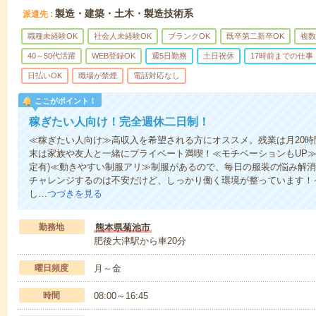
製造・建築・土木・製造技術系
派遣先
職種未経験OK
社会人未経験OK
ブランクOK
既卒第二新卒OK
複数
40～50代活躍
WEB登録OK
週5日勤務
土日祝休
17時前までの仕事
日払いOK
職場が禁煙
電話対応なし
ここがポイント！
稼ぎたい人向け！完全週休二日制！
≪稼ぎたい人向け≫高収入を希望される方にオススメ。残業は月20
末は家族や友人と一緒にプライベート満喫！≪モチベーションもUP≫
定有)≪動きやすい制服アリ≫制服があるので、毎日の服装の悩み解
チャレンジするのは不安だけど、しっかり働く環境が整っています！イ
し…
つづきを見る
勤務地
熊本県菊池市
肥後大津駅から車20分
曜日頻度
月～金
時間
08:00～16:45