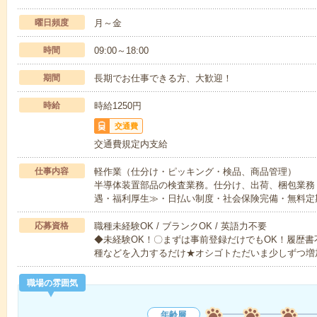
曜日頻度
月～金
時間
09:00～18:00
期間
長期でお仕事できる方、大歓迎！
時給
時給1250円
交通費
交通費規定内支給
仕事内容
軽作業（仕分け・ピッキング・検品、商品管理）
半導体装置部品の検査業務。仕分け、出荷、梱包業務
遇・福利厚生≫・日払い制度・社会保険完備・無料定
応募資格
職種未経験OK / ブランクOK / 英語力不要
◆未経験OK！〇まずは事前登録だけでもOK！履歴
種などを入力するだけ★オシゴトただいま少しずつ増
職場の雰囲気
年齢層