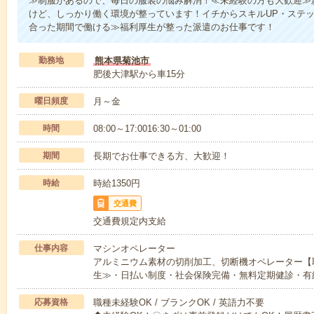
≫制服があるので、毎日の服装の悩み解消！≪未経験の方も大歓迎≫
けど、しっかり働く環境が整っています！イチからスキルUP・ステッ
合った期間で働ける≫福利厚生が整った派遣のお仕事です！
勤務地
熊本県菊池市
肥後大津駅から車15分
曜日頻度
月～金
時間
08:00～17:0016:30～01:00
期間
長期でお仕事できる方、大歓迎！
時給
時給1350円
交通費
交通費規定内支給
仕事内容
マシンオペレーター
アルミニウム素材の切削加工、切断機オペレーター【
生≫・日払い制度・社会保険完備・無料定期健診・有
応募資格
職種未経験OK / ブランクOK / 英語力不要