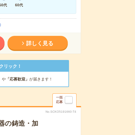
50代
60代
）
詳しく見る
クリック！
」
や
「応募歓迎」
が届きます！
一括
応募
No.SCKO5191660-T4
器の鋳造・加