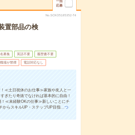
一括
応募
No.SCKO5185352-T4
装置部品の検
名募集
英語不要
履歴書不要
職場が禁煙
電話対応なし
す！≪土日祝休のお仕事≫家族や友人と一
るすぎたり奇抜でなければ基本的に自由！
消！≪未経験OKの仕事≫新しいことにチ
からスキルUP・ステップUP目指…
つ