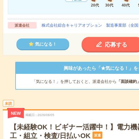
20代
30代
40代
株式会社綜合キャリアオプション 製造事業部（全国
派遣会社
応募する
気になる！
興味があったら「★気になる！」を
「気になる！」を押しておくと、派遣会社から
「面談確約
未読
NEW
掲載日
2026/08/05
【未経験OK！ビギナー活躍中！】電力機
工・組立・検査/日払いOK
派遣