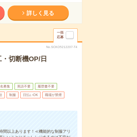
詳しく見る
一括
応募
No.SCKO5212207-T4
・切断機OP/日
名募集
英語不要
履歴書不要
給
制服
日払いOK
職場が禁煙
0時間以上あります！≪機能的な制服アリ