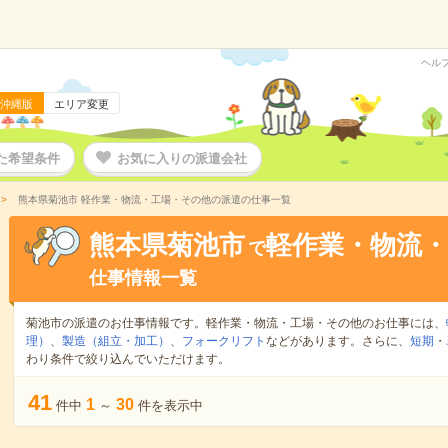
ヘル
沖縄版
エリア変更
た希望条件
お気に入りの派遣会社
熊本県菊池市 軽作業・物流・工場・その他の派遣の仕事一覧
熊本県菊池市
軽作業・物流
で
仕事情報一覧
菊池市の派遣のお仕事情報です。軽作業・物流・工場・その他のお仕事には、
理）
、
製造（組立・加工）
、
フォークリフト
などがあります。さらに、
短期
・
わり条件で絞り込んでいただけます。
41
1
30
件中
～
件を表示中