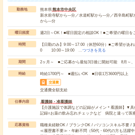
勤務地
熊本県
熊本市中央区
新水前寺駅から---分／水道町駅から---分／西辛島町駅
から---分
曜日頻度
週2日～OK！■曜日固定の相談OK！■ご希望の曜日を
時間
【日勤のみ】9:00～17:00（休憩60分）■ご希望があれ
0 10:00～19:00 …
つづきを見る
期間
2ヶ月～ ■ご応募から最短3日後に開始可能 8月～、
時給
時給1700円～ ■週払いOK ■日収1万3600円以上
交通費
交通費全額支給
仕事内容
看護師・准看護師
【介護施設で体調などの記録がメイン＊看護師】▼具
記録○お薬の飲み忘れチェックなど 病院と違って医
応募資格
職種未経験OK / ブランクOK / パソコンスキル不要 /
≪履歴書不要≫・年齢不問（50代・60代の方も活躍