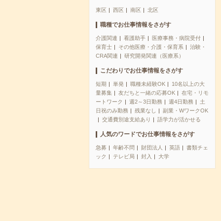
東区
西区
南区
北区
職種でお仕事情報をさがす
介護関連
看護助手
医療事務・病院受付
保育士
その他医療・介護・保育系
治験・
CRA関連
研究開発関連（医療系）
こだわりでお仕事情報をさがす
短期
単発
職種未経験OK
10名以上の大
量募集
友だちと一緒の応募OK
在宅・リモ
ートワーク
週2～3日勤務
週4日勤務
土
日祝のみ勤務
残業なし
副業・WワークOK
交通費別途支給あり
語学力が活かせる
人気のワードでお仕事情報をさがす
急募
年齢不問
財団法人
英語
書類チェ
ック
テレビ局
封入
大学