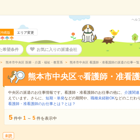
ヘル
沖縄版
エリア変更
た希望条件
お気に入りの派遣会社
熊本市中央区 医療・介護・福祉・教育系
熊本市中央区 看護師・准看護師の派遣の仕事一覧
熊本市中央区
看護師・准看護
で
中央区の派遣のお仕事情報です。看護師・准看護師のお仕事の他に、
介護関連
えています。さらに、
短期
・
単発
などの期間や、
職種未経験OK
などのこだわ
看護師・准看護師のお仕事とは？とは？
5
1
5
件中
～
件を表示中
未読