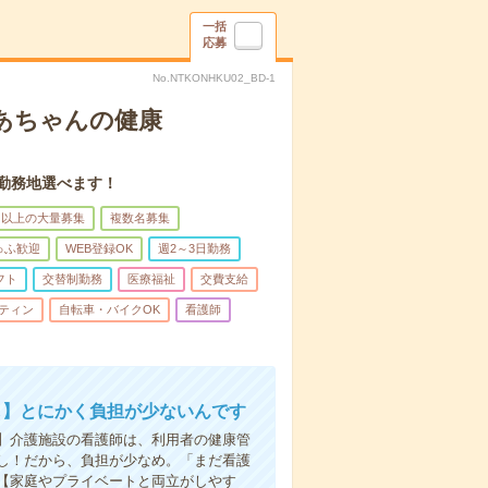
一括
応募
No.NTKONHKU02_BD-1
あちゃんの健康
。勤務地選べます！
名以上の大量募集
複数名募集
ゅふ歓迎
WEB登録OK
週2～3日勤務
フト
交替制勤務
医療福祉
交費支給
ティン
自転車・バイクOK
看護師
し】とにかく負担が少ないんです
】介護施設の看護師は、利用者の健康管
し！だから、負担が少なめ。「まだ看護
【家庭やプライベートと両立がしやす