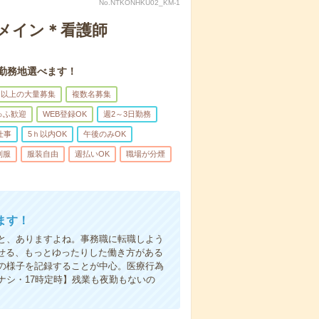
No.NTKONHKU02_KM-1
録メイン＊看護師
。勤務地選べます！
名以上の大量募集
複数名募集
ゅふ歓迎
WEB登録OK
週2～3日勤務
仕事
5ｈ以内OK
午後のみOK
制服
服装自由
週払いOK
職場が分煙
ます！
と、ありますよね。事務職に転職しよう
かせる、もっとゆったりした働き方がある
の様子を記録することが中心。医療行為
ナシ・17時定時】残業も夜勤もないの