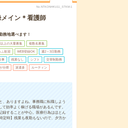
No.NTKONHKU11_STKM-1
録メイン＊看護師
。勤務地選べます！
名以上の大量募集
複数名募集
ゅふ歓迎
WEB登録OK
週2～3日勤務
仕事
残業なし
シフト
交替制勤務
が分煙
派遣多
ルーティン
と、ありますよね。事務職に転職しよう
かして効率よく稼げる職場があるんです。
記録することが中心。医療行為はほとん
7時定時】残業も夜勤もないので、夕方か