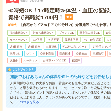
掲載日
2026/08/04
≪時短OK！17時定時≫体温・血圧の記
資格で高時給1700円！
派遣
【自宅からドアtoドアで30分以内】介護施設でのお仕事
派遣先
職種未経験OK
社会人未経験OK
ブランクOK
既卒第二新卒OK
10
友達と一緒OK
OA不要
英語不要
履歴書不要
40～50代活躍
し
週4日勤務
週5日勤務
土日祝休
朝10時以降スタート
17時前までの
残業なし
シフト
交替制勤務
医療福祉
交費支給
車通勤可
派遣多
ルーティン
自転車・バイクOK
看護師
ここがポイント！
施設でおばあちゃんの体温や血圧の記録などをお任せし
人間関係や夜勤、体力的な負担…看護師のお仕事が大変だと感じるこ
かな...と思う気持ちもわかります。でも、せっかく取った資格を活
んです。【記録メイン】病院とは違い、おばあちゃんの体温やその日
はほとんどありません。ブランクがあっても安心です。【残業・夜勤
で、…
つづきを見る