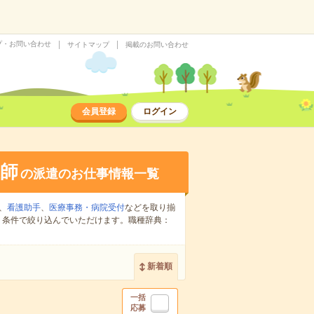
プ・お問い合わせ
サイトマップ
掲載のお問い合わせ
会員登録
ログイン
師
の派遣のお仕事情報一覧
、
看護助手
、
医療事務・病院受付
などを取り揃
り条件で絞り込んでいただけます。職種辞典：
新着順
一括
応募