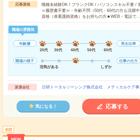
応募資格
職種未経験OK / ブランクOK / パソコンスキル不要 /
≪履歴書不要≫・年齢不問（50代・60代の方も活躍
資格（准看護師資格）をお持ちの方★WEB・電話で
職場の雰囲気
年齢層
男女比率
20代
30代
40代
50代
60代
職場の様子
仕事の仕方
活気がある
しずか
日研トータルソーシング株式会社 メディカルケア事
派遣会社
応募する
気になる！
未読
NEW