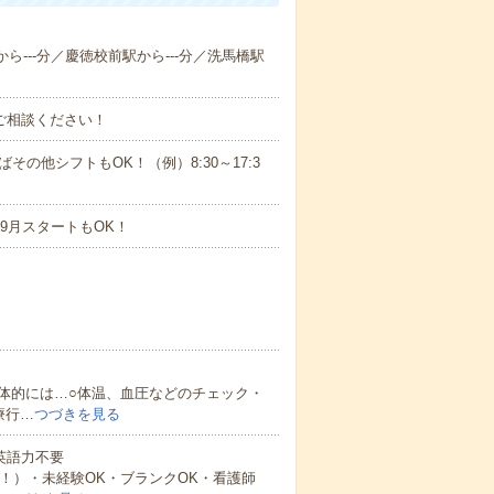
から---分／慶徳校前駅から---分／洗馬橋駅
ご相談ください！
ばその他シフトもOK！（例）8:30～17:3
9月スタートもOK！
体的には…○体温、血圧などのチェック・
療行…
つづきを見る
 英語力不要
中！）・未経験OK・ブランクOK・看護師