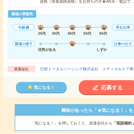
資格（准看護師資格）をお持ちの方★WEB・電話で
職場の雰囲気
年齢層
男女比率
20代
30代
40代
50代
60代
職場の様子
仕事の仕方
活気がある
しずか
日研トータルソーシング株式会社 メディカルケア事
派遣会社
応募する
気になる！
興味があったら「★気になる！」を
「気になる！」を押しておくと、派遣会社から
「面談確約