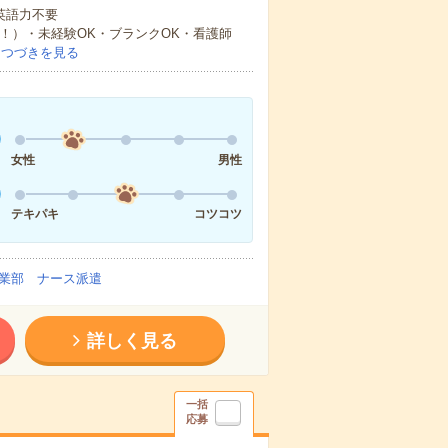
 英語力不要
中！）・未経験OK・ブランクOK・看護師
…
つづきを見る
女性
男性
テキパキ
コツコツ
業部 ナース派遣
詳しく見る
一括
応募