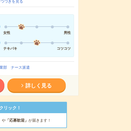
…
つづきを見る
女性
男性
テキパキ
コツコツ
業部 ナース派遣
詳しく見る
クリック！
」
や
「応募歓迎」
が届きます！