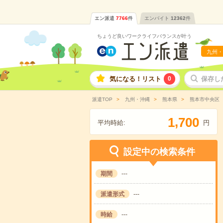
エン派遣
7766
件
エンバイト
12362
件
ちょうど良いワークライフバランスが叶う
九州・
気になる！リスト
0
保存し
派遣TOP
九州・沖縄
熊本県
熊本市中央区
,
1
7
0
0
平均時給:
円
設定中の検索条件
期間
---
派遣形式
---
時給
---