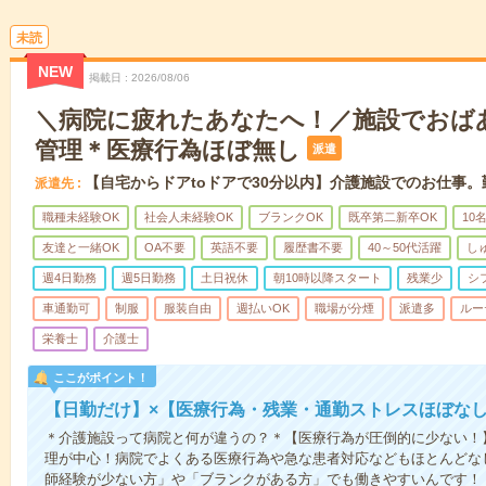
未読
NEW
掲載日
2026/08/06
＼病院に疲れたあなたへ！／施設でおば
管理＊医療行為ほぼ無し
派遣
【自宅からドアtoドアで30分以内】介護施設でのお仕事
派遣先
職種未経験OK
社会人未経験OK
ブランクOK
既卒第二新卒OK
10
友達と一緒OK
OA不要
英語不要
履歴書不要
40～50代活躍
し
週4日勤務
週5日勤務
土日祝休
朝10時以降スタート
残業少
シ
車通勤可
制服
服装自由
週払いOK
職場が分煙
派遣多
ルー
栄養士
介護士
ここがポイント！
【日勤だけ】×【医療行為・残業・通勤ストレスほぼな
＊介護施設って病院と何が違うの？＊【医療行為が圧倒的に少ない！
理が中心！病院でよくある医療行為や急な患者対応などもほとんどな
師経験が少ない方」や「ブランクがある方」でも働きやすいんです！