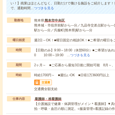
い！】残業はほとんどなく、日勤だけで働ける施設をご紹介します！
で、通勤時間…
つづきを見る
勤務地
熊本県
熊本市中央区
熊本城・市役所前駅から---分／九品寺交差点駅から---
駅から---分／呉服町(熊本県)駅から---分
曜日頻度
週2日～OK！■曜日固定の相談OK！■ご希望の曜日を
時間
【日勤のみ】9:00～18:00（休憩60分）■ご希望があれ
0 10:00～19:00 …
つづきを見る
期間
2ヶ月～ ■ご応募から最短3日後に開始可能 8月～、
時給
時給1700円～ ■週払いOK ■日収1万3600円以上
交通費
交通費全額支給
仕事内容
看護師・准看護師
【介護施設で健康・体調管理がメイン＊看護師】▼具
拍・呼吸・血圧の順に測定。○服薬管理○看護記録の