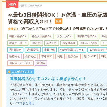
NEW
掲載日
2026/08/06
≪最短3日後開始OK！≫体温・血圧の記
資格で高収入Get！
派遣
【自宅からドアtoドアで30分以内】介護施設でのお仕事
派遣先
職種未経験OK
社会人未経験OK
ブランクOK
既卒第二新卒OK
10
友達と一緒OK
OA不要
英語不要
履歴書不要
40～50代活躍
し
週4日勤務
週5日勤務
土日祝休
朝10時以降スタート
17時前までの
医療福祉
交費支給
車通勤可
制服
服装自由
週払いOK
職場
自転車・バイクOK
看護師
ここがポイント！
看護資格活かしてコスパよく稼ぎませんか！
人間関係や夜勤、体力的な負担…看護師のお仕事が大変だと感じるこ
かな...と思う気持ちもわかります。でも、せっかく取った資格を活
【記録メイン】病院とは違い、おばあちゃんの体温やその日の様子を
どありません。ブランクがあっても安心です。【残業・夜勤ナシ・1
ら…
つづきを見る