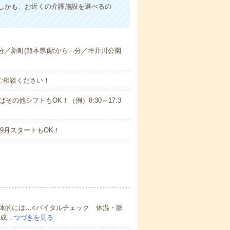
しかも、お近くの介護施設を選べるの
分／新町(熊本県)駅から---分／坪井川公園
ご相談ください！
ばその他シフトもOK！（例）8:30～17:3
9月スタートもOK！
体的には…○バイタルチェック 体温・脈
作成…
つづきを見る