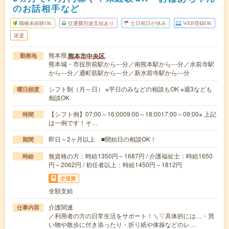
のお話相手など
職種未経験OK
交通費別途支給あり
土日祝日が休み
WEB登録OK
派遣
熊本県
熊本市中央区
勤務地
熊本城・市役所前駅から---分／南熊本駅から---分／水前寺駅
から---分／通町筋駅から---分／新水前寺駅から---分
シフト制（月～日） ※平日のみなどの相談もOK ※週3なども
曜日頻度
相談OK
【シフト例】07:00～16:0009:00～18:0017:00～09:00※ 上記
時間
は一例です！そ…
即日～2ヶ月以上 ■開始日の相談OK！
期間
無資格の方：時給1350円～1687円 / 介護福祉士：時給1650
時給
円～2062円 / 初任者以上：時給1450円～1812円
交通費
全額支給
介護関連
仕事内容
／利用者の方の日常生活をサポート！＼▽具体的には…・買
い物や散歩に付き添ったり・折り紙や体操などのレ…