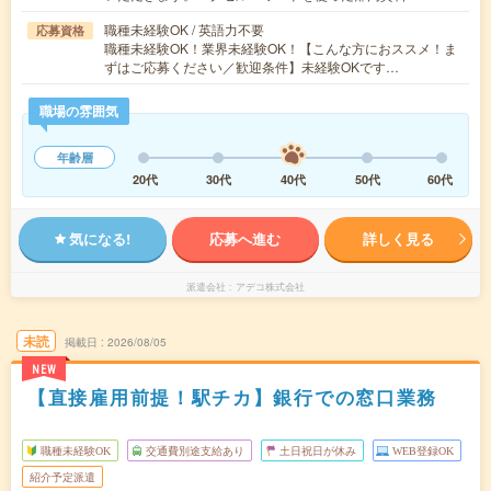
職種未経験OK / 英語力不要
応募資格
職種未経験OK！業界未経験OK！【こんな方におススメ！ま
ずはご応募ください／歓迎条件】未経験OKです…
職場の雰囲気
年齢層
20代
30代
40代
50代
60代
気になる!
応募へ進む
詳しく見る
派遣会社
アデコ株式会社
未読
掲載日
2026/08/05
NEW
【直接雇用前提！駅チカ】銀行での窓口業務
職種未経験OK
交通費別途支給あり
土日祝日が休み
WEB登録OK
紹介予定派遣