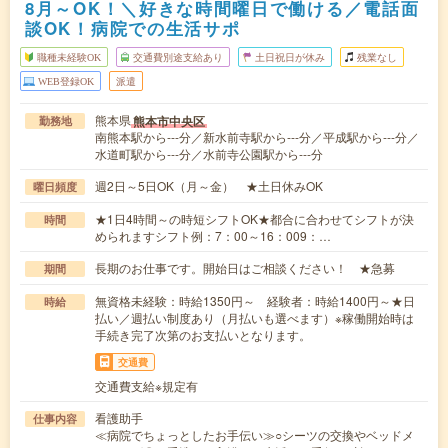
8月～OK！＼好きな時間曜日で働ける／電話面
談OK！病院での生活サポ
職種未経験OK
交通費別途支給あり
土日祝日が休み
残業なし
WEB登録OK
派遣
熊本県
熊本市中央区
勤務地
南熊本駅から---分／新水前寺駅から---分／平成駅から---分／
水道町駅から---分／水前寺公園駅から---分
週2日～5日OK（月～金） ★土日休みOK
曜日頻度
★1日4時間～の時短シフトOK★都合に合わせてシフトが決
時間
められますシフト例：7：00～16：009：…
長期のお仕事です。開始日はご相談ください！ ★急募
期間
無資格未経験：時給1350円～ 経験者：時給1400円～★日
時給
払い／週払い制度あり（月払いも選べます）※稼働開始時は
手続き完了次第のお支払いとなります。
交通費
交通費支給※規定有
看護助手
仕事内容
≪病院でちょっとしたお手伝い≫○シーツの交換やベッドメ