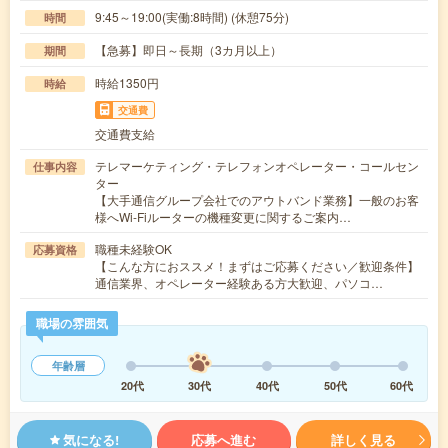
9:45～19:00(実働:8時間) (休憩75分)
時間
【急募】即日～長期（3カ月以上）
期間
時給1350円
時給
交通費
交通費支給
テレマーケティング・テレフォンオペレーター・コールセン
仕事内容
ター
【大手通信グループ会社でのアウトバンド業務】一般のお客
様へWi-Fiルーターの機種変更に関するご案内…
職種未経験OK
応募資格
【こんな方におススメ！まずはご応募ください／歓迎条件】
通信業界、オペレーター経験ある方大歓迎、パソコ…
職場の雰囲気
年齢層
20代
30代
40代
50代
60代
気になる!
応募へ進む
詳しく見る