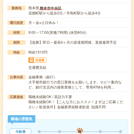
熊本県
熊本市中央区
勤務地
花畑町駅から徒歩2分／辛島町駅から徒歩4分
月～金※土日休み！
曜日頻度
9:00～17:00(実働:7時間) (休憩60分)
時間
【急募】即日～最長6ヶ月の派遣期間後、直接雇用予定
期間
時給1510円
時給
交通費
交通費支給
金融事務（銀行）
仕事内容
大手都市銀行での窓口業務をお願いします。ロビー案内な
ど、銀行支店内の接客業務として、専用ATMを利用…
職種未経験OK / 英語力不要
応募資格
職種未経験OK！【こんな方におススメ！まずはご応募くだ
さい／歓迎条件】金融業界経験者歓迎 知識不問
職場の雰囲気
年齢層