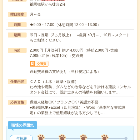
祇園橋駅から徒歩2分
月～金
曜日頻度
★9:00～17:00（休憩時間 12:00～13:00）
時間
即日～長期（3ヵ月以上） ※急募 ○9月～、10月～スタート
期間
もご相談ください。
2,000円【月収例】約314,000円（時給2,000円×実働
時給
7.00h×21日+残業10h）+交通費
交通費
通勤交通費の支給あり（当社規定による）
ＣＡＤ（土木・建築・設備）
仕事内容
ため池や堤防、ダムなどの改修などを手掛ける建設コンサル
タント会社にて、設計士さんの補助をお願いします…
職種未経験OK / ブランクOK / 英語力不要
応募資格
●未経験OK●Excel（四則演算）・Word（基本的な書式設
定）の業務上で使用経験がある方少しでも…
職場の雰囲気
年齢層