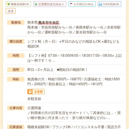
職種未経験OK
交通費別途支給あり
土日祝日が休み
WEB登録OK
派遣
熊本県
熊本市中央区
勤務地
熊本城・市役所前駅から---分／南熊本駅から---分／水前寺駅
から---分／通町筋駅から---分／新水前寺駅から---分
シフト制（月～日） ※平日のみなどの相談もOK ※週3なども
曜日頻度
相談OK
【シフト例】07:00～16:0009:00～18:0017:00～09:00※ 上記
時間
は一例です！そ…
即日～2ヶ月以上 ■開始日の相談OK！
期間
無資格の方：時給1350円～1687円 / 介護福祉士：時給1650
時給
円～2062円 / 初任者以上：時給1450円～1812円
交通費
全額支給
介護関連
仕事内容
／利用者の方の日常生活をサポート！＼▽具体的には…・買
い物や散歩に付き添ったり・折り紙や体操などのレ…
職種未経験OK / ブランクOK / パソコンスキル不要 / 英語力不
応募資格