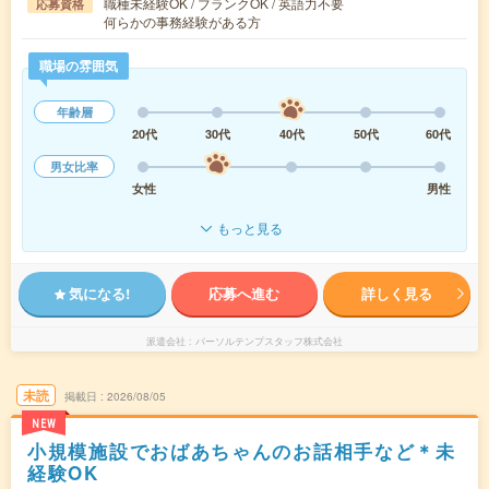
職種未経験OK / ブランクOK / 英語力不要
応募資格
何らかの事務経験がある方
職場の雰囲気
年齢層
20代
30代
40代
50代
60代
男女比率
女性
男性
もっと見る
気になる!
応募へ進む
詳しく見る
派遣会社
パーソルテンプスタッフ株式会社
未読
掲載日
2026/08/05
NEW
小規模施設でおばあちゃんのお話相手など＊未
経験OK