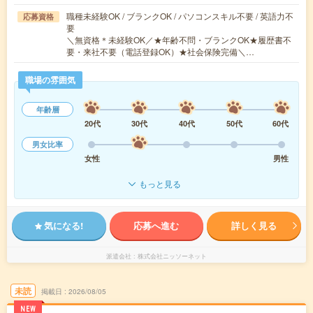
職種未経験OK / ブランクOK / パソコンスキル不要 / 英語力不
応募資格
要
＼無資格＊未経験OK／★年齢不問・ブランクOK★履歴書不
要・来社不要（電話登録OK）★社会保険完備＼…
職場の雰囲気
年齢層
20代
30代
40代
50代
60代
男女比率
女性
男性
もっと見る
気になる!
応募へ進む
詳しく見る
派遣会社
株式会社ニッソーネット
未読
掲載日
2026/08/05
NEW