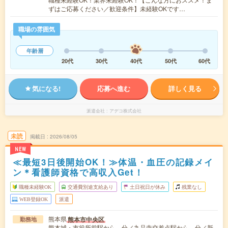
ずはご応募ください／歓迎条件】未経験OKです…
職場の雰囲気
年齢層
20代
30代
40代
50代
60代
気になる!
応募へ進む
詳しく見る
派遣会社
アデコ株式会社
未読
掲載日
2026/08/05
NEW
≪最短3日後開始OK！≫体温・血圧の記録メイ
ン＊看護師資格で高収入Get！
職種未経験OK
交通費別途支給あり
土日祝日が休み
残業なし
WEB登録OK
派遣
熊本県
熊本市中央区
勤務地
熊本城・市役所前駅から---分／九品寺交差点駅から---分／新