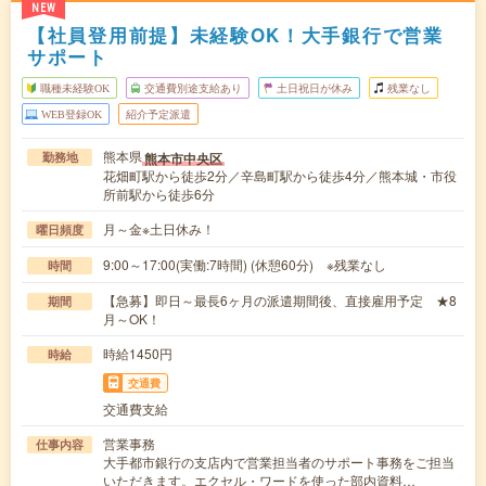
NEW
【社員登用前提】未経験OK！大手銀行で営業
サポート
職種未経験OK
交通費別途支給あり
土日祝日が休み
残業なし
WEB登録OK
紹介予定派遣
熊本県
熊本市中央区
勤務地
花畑町駅から徒歩2分／辛島町駅から徒歩4分／熊本城・市役
所前駅から徒歩6分
月～金※土日休み！
曜日頻度
9:00～17:00(実働:7時間) (休憩60分) ※残業なし
時間
【急募】即日～最長6ヶ月の派遣期間後、直接雇用予定 ★8
期間
月～OK！
時給1450円
時給
交通費
交通費支給
営業事務
仕事内容
大手都市銀行の支店内で営業担当者のサポート事務をご担当
いただきます。エクセル・ワードを使った部内資料…