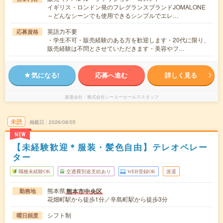
イギリス・ロンドン発のフレグランスブランドJOMALONE
～どんなシーンでも使用できるシンプルでエレ…
英語力不要
応募資格
・学生不可・販売経験のある方を歓迎します・20代に限り、
販売経験は不問とさせていただきます・美容やフ…
気になる!
応募へ進む
詳しく見る
派遣会社
株式会社シーエーセールススタッフ
未読
掲載日
2026/08/05
NEW
【未経験歓迎＊服装・髪色自由】テレオペレー
ター
職種未経験OK
交通費別途支給あり
WEB登録OK
派遣
熊本県
熊本市中央区
勤務地
花畑町駅から徒歩1分／辛島町駅から徒歩3分
シフト制
曜日頻度