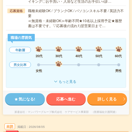
イキング〇お手洗い・入浴など生活のお手伝い○診…
職種未経験OK / ブランクOK / パソコンスキル不要 / 英語力不
応募資格
要
≪無資格・未経験OK≫年齢不問★10名以上採用予定★履歴
書は不要です。▽応募後の流れ1)翌営業日まで…
職場の雰囲気
年齢層
20代
30代
40代
50代
60代
男女比率
女性
男性
もっと見る
気になる!
応募へ進む
詳しく見る
派遣会社
マンパワーグループ株式会社 ケアサービス事業部 （医療福祉介護関連）
未読
掲載日
2026/08/05