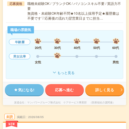
職種未経験OK / ブランクOK / パソコンスキル不要 / 英語力不
応募資格
要
無資格・未経験OK年齢不問★10名以上採用予定★履歴書は
不要です▽応募後の流れ1)翌営業日までに担当…
職場の雰囲気
年齢層
20代
30代
40代
50代
60代
男女比率
女性
男性
もっと見る
気になる!
応募へ進む
詳しく見る
派遣会社
マンパワーグループ株式会社 ケアサービス事業部 （医療福祉介護関連）
未読
掲載日
2026/08/05
NEW