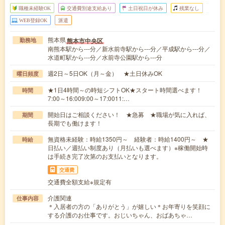
職種未経験OK
交通費別途支給あり
土日祝日が休み
残業なし
WEB登録OK
派遣
熊本県
熊本市中央区
勤務地
南熊本駅から---分／新水前寺駅から---分／平成駅から---分／
水道町駅から---分／水前寺公園駅から---分
週2日～5日OK（月～金） ★土日休みOK
曜日頻度
★1日4時間～の時短シフトOK★スタート時間選べます！
時間
7:00～16:009:00～17:0011:…
開始日はご相談ください！ ★急募 ★職場が気に入れば、
期間
長期でも働けます！
無資格未経験：時給1350円～ 経験者：時給1400円～ ★
時給
日払い／週払い制度あり（月払いも選べます）※稼働開始時
は手続き完了次第のお支払いとなります。
交通費
交通費全額支給※規定有
介護関連
仕事内容
＊入居者の方の「ありがとう」が嬉しい＊お年寄りを笑顔に
する介護のお仕事です。おじいちゃん、おばあちゃ…