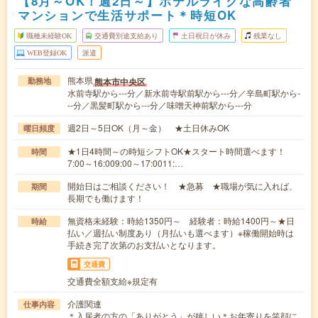
【8月～OK！週2日～】ホテルライクな高齢者
マンションで生活サポート＊時短OK
職種未経験OK
交通費別途支給あり
土日祝日が休み
残業なし
WEB登録OK
派遣
熊本県
熊本市中央区
勤務地
水前寺駅から---分／新水前寺駅前駅から---分／辛島町駅から-
--分／黒髪町駅から---分／味噌天神前駅から---分
週2日～5日OK（月～金） ★土日休みOK
曜日頻度
★1日4時間～の時短シフトOK★スタート時間選べます！
時間
7:00～16:009:00～17:0011:…
開始日はご相談ください！ ★急募 ★職場が気に入れば、
期間
長期でも働けます！
無資格未経験：時給1350円～ 経験者：時給1400円～★日
時給
払い／週払い制度あり（月払いも選べます）※稼働開始時は
手続き完了次第のお支払いとなります。
交通費
交通費全額支給※規定有
介護関連
仕事内容
＊入居者の方の「ありがとう」が嬉しい＊お年寄りを笑顔に