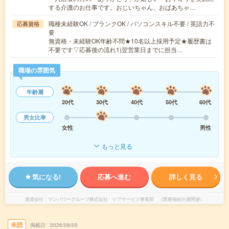
する介護のお仕事です。おじいちゃん、おばあちゃ…
職種未経験OK / ブランクOK / パソコンスキル不要 / 英語力不
応募資格
要
無資格・未経験OK年齢不問★10名以上採用予定★履歴書は
不要です▽応募後の流れ1)翌営業日までに担当…
職場の雰囲気
年齢層
20代
30代
40代
50代
60代
男女比率
女性
男性
もっと見る
気になる!
応募へ進む
詳しく見る
派遣会社
マンパワーグループ株式会社 ケアサービス事業部 （医療福祉介護関連）
未読
掲載日
2026/08/05