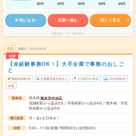
20代
30代
40代
50代
60代
気になる!
応募へ進む
詳しく見る
派遣会社
アデコ株式会社
未読
掲載日
2026/08/05
NEW
【未経験事務OK！】大手企業で事務のおしご
と
職種未経験OK
交通費別途支給あり
土日祝日が休み
WEB登録OK
派遣
熊本県
熊本市中央区
勤務地
花畑町駅から徒歩2分／辛島町駅から徒歩4分／熊本城・市役
所前駅から徒歩5分
月～金※土日休み！
曜日頻度
9:00～17:30(実働:7時間30分) (休憩60分)
時間