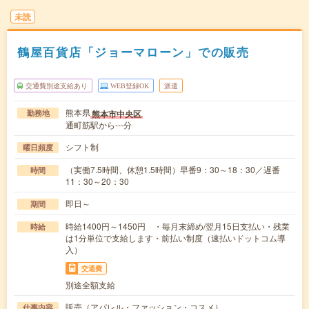
未読
鶴屋百貨店「ジョーマローン」での販売
交通費別途支給あり
WEB登録OK
派遣
熊本県
熊本市中央区
勤務地
通町筋駅から---分
シフト制
曜日頻度
（実働7.5時間、休憩1.5時間）早番9：30～18：30／遅番
時間
11：30～20：30
即日～
期間
時給1400円～1450円 ・毎月末締め/翌月15日支払い・残業
時給
は1分単位で支給します・前払い制度（速払いドットコム導
入）
交通費
別途全額支給
販売（アパレル・ファッション・コスメ）
仕事内容