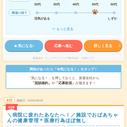
20代
30代
40代
50代
60代
職場の様子
活気がある
しずか
もっと見る
気になる!
応募へ進む
詳しく見る
派遣会社
ヒューマンリソシア株式会社 九州エリア
興味があったら「★気になる！」をタップ！
「気になる！」を押しておくと、派遣会社から
「面談確約」
や
「応募歓迎」
が届きます！
未読
掲載日
2026/08/06
NEW
＼病院に疲れたあなたへ！／施設でおばあちゃ
んの健康管理＊医療行為ほぼ無し