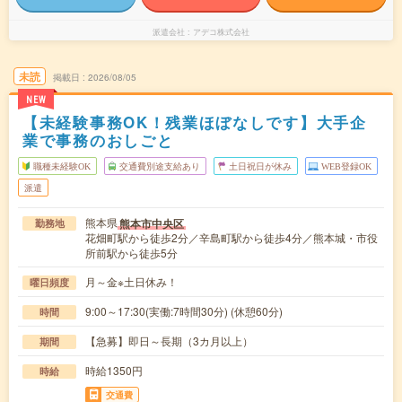
派遣会社
アデコ株式会社
未読
掲載日
2026/08/05
NEW
【未経験事務OK！残業ほぼなしです】大手企
業で事務のおしごと
職種未経験OK
交通費別途支給あり
土日祝日が休み
WEB登録OK
派遣
熊本県
熊本市中央区
勤務地
花畑町駅から徒歩2分／辛島町駅から徒歩4分／熊本城・市役
所前駅から徒歩5分
月～金※土日休み！
曜日頻度
9:00～17:30(実働:7時間30分) (休憩60分)
時間
【急募】即日～長期（3カ月以上）
期間
時給1350円
時給
交通費