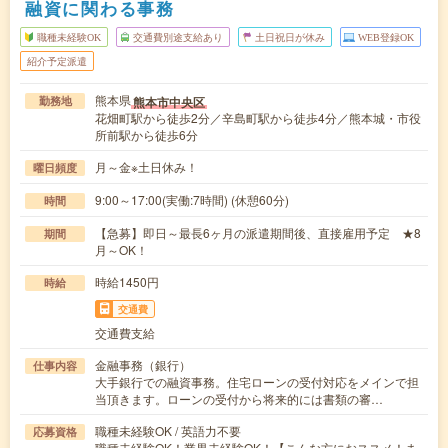
融資に関わる事務
職種未経験OK
交通費別途支給あり
土日祝日が休み
WEB登録OK
紹介予定派遣
熊本県
熊本市中央区
勤務地
花畑町駅から徒歩2分／辛島町駅から徒歩4分／熊本城・市役
所前駅から徒歩6分
月～金※土日休み！
曜日頻度
9:00～17:00(実働:7時間) (休憩60分)
時間
【急募】即日～最長6ヶ月の派遣期間後、直接雇用予定 ★8
期間
月～OK！
時給1450円
時給
交通費
交通費支給
金融事務（銀行）
仕事内容
大手銀行での融資事務。住宅ローンの受付対応をメインで担
当頂きます。ローンの受付から将来的には書類の審…
職種未経験OK / 英語力不要
応募資格
職種未経験OK！業界未経験OK！【こんな方におススメ！ま