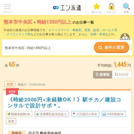
メニュー
気になる!
ログイン
検索
熊本市中央区
×
時給1350円以上
のお仕事一覧
中央区の派遣のお仕事情報です。
オフィスワーク・事務系
、
営業・販売・サービス系
、
クリエイティブ系
などのお仕事を取り揃えています。さらに、
短期
・
単発
などの期
間や、
職種未経験OK
などのこだわり条件で絞り込んでいただけます。
条件の変更
熊本市中央区 / 時給1350円以上
65
1,445
全
件
平均時給:
円
時給順
新着順
未読
掲載日
2026/08/06
NEW
《時給2000円×未経験OK！》駅チカ／建設コ
ンサルで設計サポ＊。
職種未経験OK
交通費別途支給あり
土日祝日が休み
WEB登録OK
派遣
熊本県
熊本市中央区
勤務地