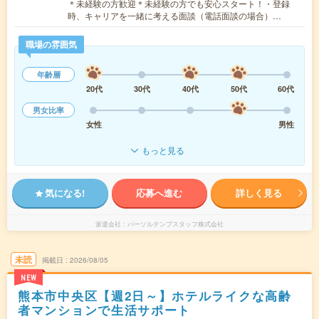
＊未経験の方歓迎＊未経験の方でも安心スタート！・登録
時、キャリアを一緒に考える面談（電話面談の場合）…
職場の雰囲気
年齢層
20代
30代
40代
50代
60代
男女比率
女性
男性
もっと見る
気になる!
応募へ進む
詳しく見る
派遣会社
パーソルテンプスタッフ株式会社
未読
掲載日
2026/08/05
NEW
熊本市中央区【週2日～】ホテルライクな高齢
者マンションで生活サポート