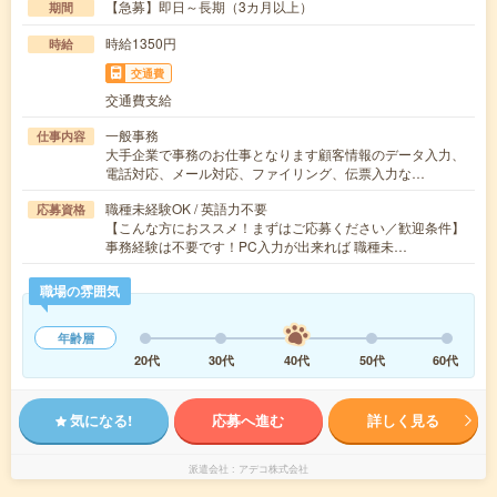
【急募】即日～長期（3カ月以上）
期間
時給1350円
時給
交通費
交通費支給
一般事務
仕事内容
大手企業で事務のお仕事となります顧客情報のデータ入力、
電話対応、メール対応、ファイリング、伝票入力な…
職種未経験OK / 英語力不要
応募資格
【こんな方におススメ！まずはご応募ください／歓迎条件】
事務経験は不要です！PC入力が出来れば 職種未…
職場の雰囲気
年齢層
20代
30代
40代
50代
60代
気になる!
応募へ進む
詳しく見る
派遣会社
アデコ株式会社