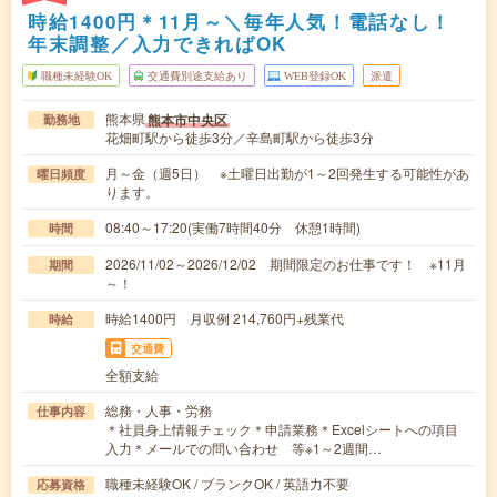
時給1400円＊11月～＼毎年人気！電話なし！
年末調整／入力できればOK
職種未経験OK
交通費別途支給あり
WEB登録OK
派遣
熊本県
熊本市中央区
勤務地
花畑町駅から徒歩3分／辛島町駅から徒歩3分
月～金（週5日） ※土曜日出勤が1～2回発生する可能性があ
曜日頻度
ります。
08:40～17:20(実働7時間40分 休憩1時間)
時間
2026/11/02～2026/12/02 期間限定のお仕事です！ ※11月
期間
～！
時給1400円 月収例 214,760円+残業代
時給
交通費
全額支給
総務・人事・労務
仕事内容
＊社員身上情報チェック＊申請業務＊Excelシートへの項目
入力＊メールでの問い合わせ 等※1～2週間…
職種未経験OK / ブランクOK / 英語力不要
応募資格