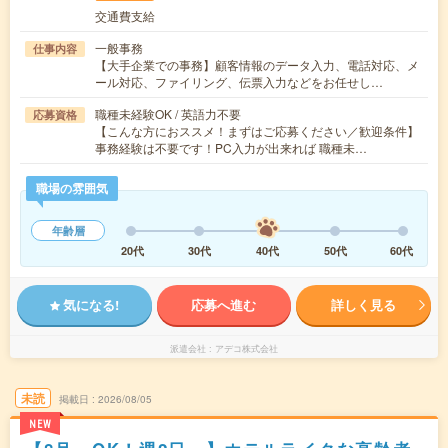
交通費支給
一般事務
仕事内容
【大手企業での事務】顧客情報のデータ入力、電話対応、メ
ール対応、ファイリング、伝票入力などをお任せし…
職種未経験OK / 英語力不要
応募資格
【こんな方におススメ！まずはご応募ください／歓迎条件】
事務経験は不要です！PC入力が出来れば 職種未…
職場の雰囲気
年齢層
20代
30代
40代
50代
60代
気になる!
応募へ進む
詳しく見る
派遣会社
アデコ株式会社
未読
掲載日
2026/08/05
NEW