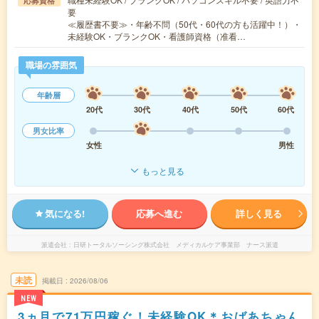
応募資格
要
≪履歴書不要≫・年齢不問（50代・60代の方も活躍中！）・
未経験OK・ブランクOK・看護師資格（准看…
職場の雰囲気
年齢層
20代
30代
40代
50代
60代
男女比率
女性
男性
もっと見る
気になる!
応募へ進む
詳しく見る
派遣会社
日研トータルソーシング株式会社 メディカルケア事業部 ナース派遣
未読
掲載日
2026/08/06
NEW
3ヵ月で71万円稼ぐ！未経験OK＊おばあちゃん