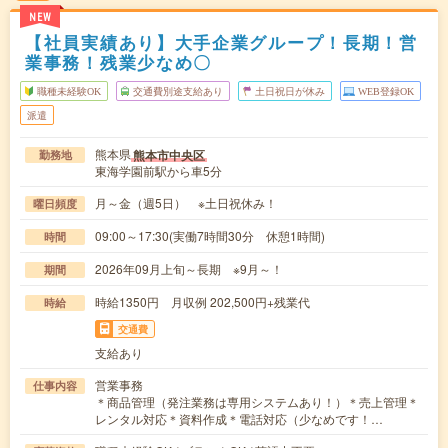
NEW
【社員実績あり】大手企業グループ！長期！営
業事務！残業少なめ〇
職種未経験OK
交通費別途支給あり
土日祝日が休み
WEB登録OK
派遣
熊本県
熊本市中央区
勤務地
東海学園前駅から車5分
月～金（週5日） ※土日祝休み！
曜日頻度
09:00～17:30(実働7時間30分 休憩1時間)
時間
2026年09月上旬～長期 ※9月～！
期間
時給1350円 月収例 202,500円+残業代
時給
交通費
支給あり
営業事務
仕事内容
＊商品管理（発注業務は専用システムあり！）＊売上管理＊
レンタル対応＊資料作成＊電話対応（少なめです！…