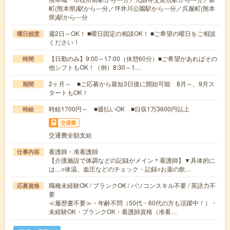
町(熊本県)駅から---分／坪井川公園駅から---分／呉服町(熊本
県)駅から---分
週2日～OK！ ■曜日固定の相談OK！ ■ご希望の曜日をご相談
曜日頻度
ください！
【日勤のみ】9:00～17:00（休憩60分）■ご希望があればその
時間
他シフトもOK！（例）8:30～1…
2ヶ月～ ■ご応募から最短3日後に開始可能 8月～、9月ス
期間
タートもOK！
時給1700円～ ■週払いOK ■日収1万3600円以上
時給
交通費
交通費全額支給
看護師・准看護師
仕事内容
【介護施設で体調などの記録がメイン＊看護師】▼具体的に
は…○体温、血圧などのチェック・記録○お薬の飲…
職種未経験OK / ブランクOK / パソコンスキル不要 / 英語力不
応募資格
要
≪履歴書不要≫・年齢不問（50代・60代の方も活躍中！）・
未経験OK・ブランクOK・看護師資格（准看…