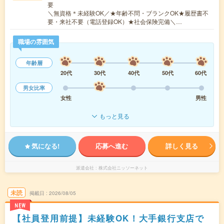
要
＼無資格＊未経験OK／★年齢不問・ブランクOK★履歴書不
要・来社不要（電話登録OK）★社会保険完備＼…
職場の雰囲気
年齢層
20代
30代
40代
50代
60代
男女比率
女性
男性
もっと見る
気になる!
応募へ進む
詳しく見る
派遣会社
株式会社ニッソーネット
未読
掲載日
2026/08/05
NEW
【社員登用前提】未経験OK！大手銀行支店で