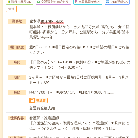
職種未経験OK
交通費別途支給あり
土日祝日が休み
WEB登録OK
派遣
熊本県
熊本市中央区
勤務地
熊本城・市役所前駅から---分／九品寺交差点駅から---分／新
町(熊本県)駅から---分／坪井川公園駅から---分／呉服町(熊本
県)駅から---分
週2日～OK！ ■曜日固定の相談OK！ ■ご希望の曜日をご相談
曜日頻度
ください！
【日勤のみ】9:00～18:00（休憩60分）■ご希望があればその
時間
他シフトもOK！（例）8:30～1…
2ヶ月～ ■ご応募から最短3日後に開始可能 8月～、9月ス
期間
タートもOK！
時給1700円～ ■週払いOK ■日収1万3600円以上
時給
交通費
交通費全額支給
看護師・准看護師
仕事内容
【介護施設で健康・体調管理がメイン＊看護師】▼具体的に
は…○バイタルチェック 体温・脈拍・呼吸・血圧…
職種未経験OK / ブランクOK / パソコンスキル不要 / 英語力不