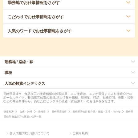
勤務地
でお仕事情報をさがす
こだわり
でお仕事情報をさがす
人気のワード
でお仕事情報をさがす
勤務地 / 路線・駅
職種
人気の検索インデックス
長崎県雲仙市 - 食品加工の派遣情報の検索結果。エン派遣は、エンが運営する人材派遣会社の
ポータルサイト。長崎県雲仙市の派遣/求人情報を職種、勤務地、時給、勤務時間、長期・短期
などの希望条件から、あなたにピッタリの派遣（食品加工）のお仕事を探せます。
派遣TOP
九州・沖縄
長崎県
長崎県雲仙市
長崎県雲仙市 軽作業・物流・工場・その他
長崎県
雲仙市 食品加工の派遣の仕事一覧
個人情報の取り扱いについて
ご利用規約