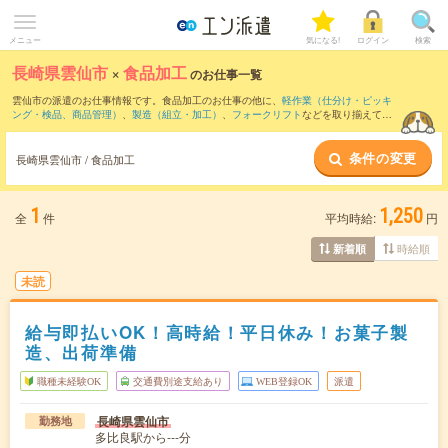
メニュー
気になる!
ログイン
検索
長崎県雲仙市
×
食品加工
のお仕事一覧
雲仙市の派遣のお仕事情報です。食品加工のお仕事の他に、
軽作業（仕分け・ピッキ
ング・検品、商品管理）
、
製造（組立・加工）
、
フォークリフト
などを取り揃えてい
ます。さらに、
短期
・
単発
などの期間や、
職種未経験OK
などのこだわり条件で絞り込
んでいただけます。職種辞典：
食品加工のお仕事とは？とは？
条件の変更
長崎県雲仙市 / 食品加工
1
1,250
全
件
平均時給:
円
時給順
新着順
未読
給与即払いOK！高時給！平日休み！お菓子製
造、出荷準備
職種未経験OK
交通費別途支給あり
WEB登録OK
派遣
長崎県雲仙市
勤務地
多比良駅から---分