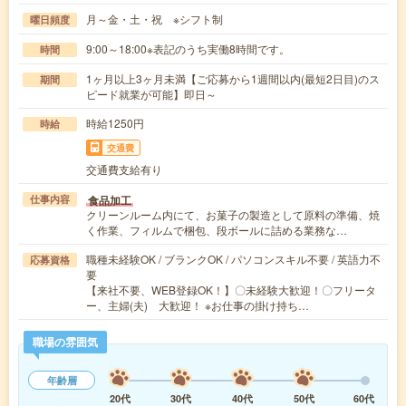
月～金・土・祝 ※シフト制
曜日頻度
9:00～18:00※表記のうち実働8時間です。
時間
1ヶ月以上3ヶ月未満【ご応募から1週間以内(最短2日目)のス
期間
ピード就業が可能】即日～
時給1250円
時給
交通費
交通費支給有り
食品加工
仕事内容
クリーンルーム内にて、お菓子の製造として原料の準備、焼
く作業、フィルムで梱包、段ボールに詰める業務な…
職種未経験OK / ブランクOK / パソコンスキル不要 / 英語力不
応募資格
要
【来社不要、WEB登録OK！】〇未経験大歓迎！〇フリータ
ー、主婦(夫) 大歓迎！ ※お仕事の掛け持ち…
職場の雰囲気
年齢層
20代
30代
40代
50代
60代