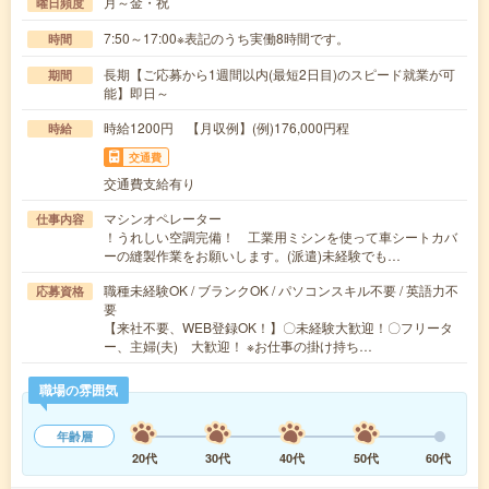
月～金・祝
曜日頻度
7:50～17:00※表記のうち実働8時間です。
時間
長期【ご応募から1週間以内(最短2日目)のスピード就業が可
期間
能】即日～
時給1200円 【月収例】(例)176,000円程
時給
交通費
交通費支給有り
マシンオペレーター
仕事内容
！うれしい空調完備！ 工業用ミシンを使って車シートカバ
ーの縫製作業をお願いします。(派遣)未経験でも…
職種未経験OK / ブランクOK / パソコンスキル不要 / 英語力不
応募資格
要
【来社不要、WEB登録OK！】〇未経験大歓迎！〇フリータ
ー、主婦(夫) 大歓迎！ ※お仕事の掛け持ち…
職場の雰囲気
年齢層
20代
30代
40代
50代
60代