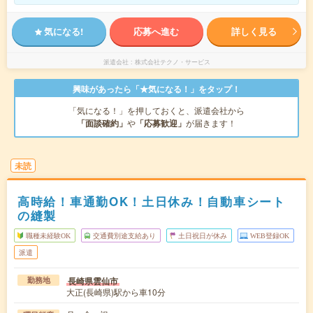
気になる!
応募へ進む
詳しく見る
派遣会社
株式会社テクノ・サービス
興味があったら「★気になる！」をタップ！
「気になる！」を押しておくと、派遣会社から
「面談確約」
や
「応募歓迎」
が届きます！
未読
高時給！車通勤OK！土日休み！自動車シート
の縫製
職種未経験OK
交通費別途支給あり
土日祝日が休み
WEB登録OK
派遣
長崎県雲仙市
勤務地
大正(長崎県)駅から車10分