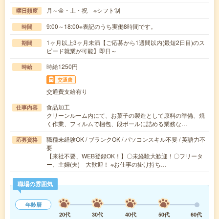
月～金・土・祝 ※シフト制
曜日頻度
9:00～18:00※表記のうち実働8時間です。
時間
1ヶ月以上3ヶ月未満【ご応募から1週間以内(最短2日目)のス
期間
ピード就業が可能】即日～
時給1250円
時給
交通費
交通費支給有り
食品加工
仕事内容
クリーンルーム内にて、お菓子の製造として原料の準備、焼
く作業、フィルムで梱包、段ボールに詰める業務な…
職種未経験OK / ブランクOK / パソコンスキル不要 / 英語力不
応募資格
要
【来社不要、WEB登録OK！】〇未経験大歓迎！〇フリータ
ー、主婦(夫) 大歓迎！ ※お仕事の掛け持ち…
職場の雰囲気
年齢層
20代
30代
40代
50代
60代