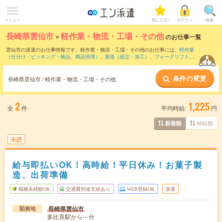
メニュー
気になる!
ログイン
検索
長崎県雲仙市
×
軽作業・物流・工場・その他
のお仕事一覧
雲仙市の派遣のお仕事情報です。軽作業・物流・工場・その他のお仕事には、
軽作業
（仕分け・ピッキング・検品、商品管理）
、
製造（組立・加工）
、
フォークリフト
な
どがあります。さらに、
短期
・
単発
などの期間や、
職種未経験OK
などのこだわり条件
で絞り込んでいただけます。
条件の変更
長崎県雲仙市 / 軽作業・物流・工場・その他
2
1,225
全
件
平均時給:
円
時給順
新着順
未読
給与即払いOK！高時給！平日休み！お菓子製
造、出荷準備
職種未経験OK
交通費別途支給あり
WEB登録OK
派遣
長崎県雲仙市
勤務地
多比良駅から---分