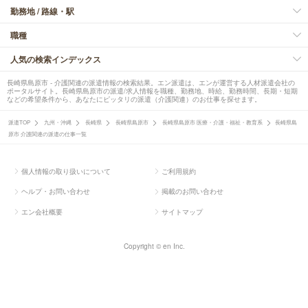
勤務地 / 路線・駅
職種
人気の検索インデックス
長崎県島原市 - 介護関連の派遣情報の検索結果。エン派遣は、エンが運営する人材派遣会社の
ポータルサイト。長崎県島原市の派遣/求人情報を職種、勤務地、時給、勤務時間、長期・短期
などの希望条件から、あなたにピッタリの派遣（介護関連）のお仕事を探せます。
派遣TOP
九州・沖縄
長崎県
長崎県島原市
長崎県島原市 医療・介護・福祉・教育系
長崎県島
原市 介護関連の派遣の仕事一覧
個人情報の取り扱いについて
ご利用規約
ヘルプ・お問い合わせ
掲載のお問い合わせ
エン会社概要
サイトマップ
Copyright © en Inc.