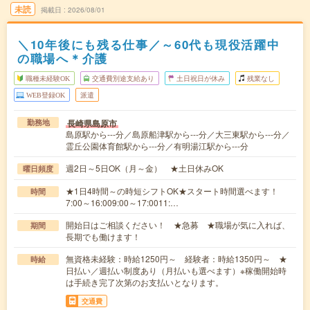
未読
掲載日
2026/08/01
＼10年後にも残る仕事／～60代も現役活躍中
の職場へ＊介護
職種未経験OK
交通費別途支給あり
土日祝日が休み
残業なし
WEB登録OK
派遣
長崎県島原市
勤務地
島原駅から---分／島原船津駅から---分／大三東駅から---分／
霊丘公園体育館駅から---分／有明湯江駅から---分
週2日～5日OK（月～金） ★土日休みOK
曜日頻度
★1日4時間～の時短シフトOK★スタート時間選べます！
時間
7:00～16:009:00～17:0011:…
開始日はご相談ください！ ★急募 ★職場が気に入れば、
期間
長期でも働けます！
無資格未経験：時給1250円～ 経験者：時給1350円～ ★
時給
日払い／週払い制度あり（月払いも選べます）※稼働開始時
は手続き完了次第のお支払いとなります。
交通費