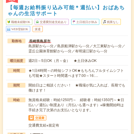
【毎週お給料振り込み可能＊週払い】おばあち
ゃんの生活サポート
職種未経験OK
交通費別途支給あり
土日祝日が休み
残業なし
WEB登録OK
派遣
長崎県島原市
勤務地
島原駅から---分／島原船津駅から---分／大三東駅から---分／
霊丘公園体育館駅から---分／有明湯江駅から---分
週2日～5日OK（月～金） ★土日休みOK
曜日頻度
★1日4時間～の時短シフトOK★もちろんフルタイムシフト
時間
も可能★スタート時間選べます7:00～16:…
開始日はご相談ください！ ★職場が気に入れば、長期でも
期間
働けます！
無資格未経験：時給1250円～ 経験者：時給1350円～★日
時給
払い／週払い制度あり（月払いも選べます）※稼働開始時は
手続き完了次第のお支払いとなります。
交通費
交通費支給※規定有