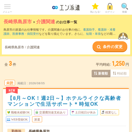
メニュー
気になる!
ログイン
検索
長崎県島原市
×
介護関連
のお仕事一覧
島原市の派遣のお仕事情報です。介護関連のお仕事の他に、
看護助手
、
看護師・准看
護師
、
医療事務・病院受付
などを取り揃えています。さらに、
短期
・
単発
などの期間
や、
職種未経験OK
などのこだわり条件で絞り込んでいただけます。職種辞典：
介護関
連のお仕事とは？とは？
条件の変更
長崎県島原市 / 介護関連
3
1,250
全
件
平均時給:
円
時給順
新着順
未読
掲載日
2026/08/05
NEW
【8月～OK！週2日～】ホテルライクな高齢者
マンションで生活サポート＊時短OK
職種未経験OK
交通費別途支給あり
土日祝日が休み
残業なし
WEB登録OK
派遣
長崎県島原市
勤務地