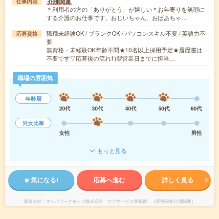
介護関連
仕事内容
＊利用者の方の「ありがとう」が嬉しい＊お年寄りを笑顔に
する介護のお仕事です。おじいちゃん、おばあちゃ…
職種未経験OK / ブランクOK / パソコンスキル不要 / 英語力不
応募資格
要
無資格・未経験OK年齢不問★10名以上採用予定★履歴書は
不要です▽応募後の流れ1)翌営業日までに担当…
職場の雰囲気
年齢層
20代
30代
40代
50代
60代
男女比率
女性
男性
もっと見る
気になる!
応募へ進む
詳しく見る
派遣会社
マンパワーグループ株式会社 ケアサービス事業部 （医療福祉介護関連）