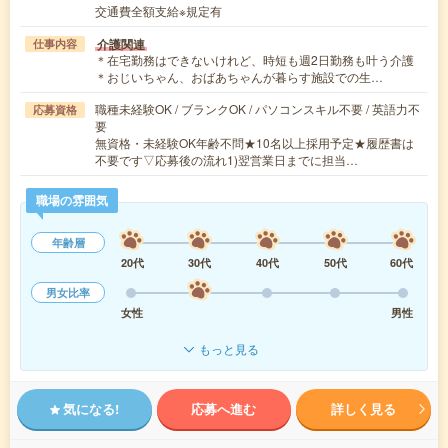
交通費全額支給※規定有
介護関連
仕事内容
＊在宅勤務はできないけれど、時短も週2日勤務も叶う介護
＊おじいちゃん、おばあちゃんが暮らす施設での生…
職種未経験OK / ブランクOK / パソコンスキル不要 / 英語力不
応募資格
要
無資格・未経験OK年齢不問★10名以上採用予定★履歴書は
不要です▽応募後の流れ1)翌営業日までに担当…
職場の雰囲気
年齢層
20代
30代
40代
50代
60代
男女比率
女性
男性
もっと見る
気になる!
応募へ進む
詳しく見る