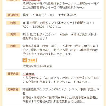
島原駅から---分／島原船津駅から---分／大三東駅から---分／
霊丘公園体育館駅から---分／有明湯江駅から---分
週2日～5日OK（月～金） ★土日休みOK
曜日頻度
★1日4時間～の時短シフトOK★スタート時間選べます！
時間
7:00～16:009:00～17:0011:…
開始日はご相談ください！ ★急募 ★職場が気に入れば、
期間
長期でも働けます！
無資格未経験：時給1250円～ 経験者：時給1350円～★日
時給
払い／週払い制度あり（月払いも選べます）※稼働開始時は
手続き完了次第のお支払いとなります。
交通費
交通費全額支給※規定有
介護関連
仕事内容
＊入居者の方の「ありがとう」が嬉しい＊お年寄りを笑顔に
する介護のお仕事です。おじいちゃん、おばあちゃ…
職種未経験OK / ブランクOK / パソコンスキル不要 / 英語力不
応募資格
要
無資格・未経験OK年齢不問★10名以上採用予定★履歴書は
不要です▽応募後の流れ1)翌営業日までに担当…