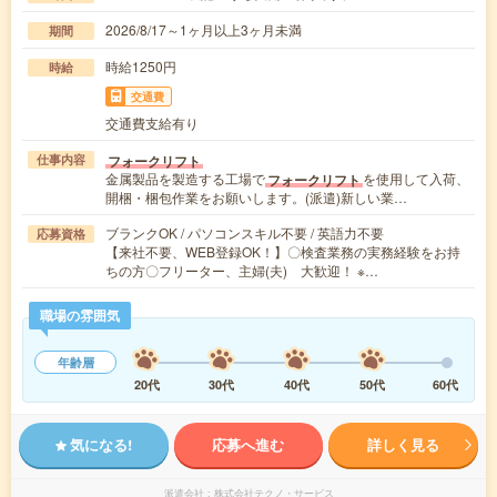
2026/8/17～1ヶ月以上3ヶ月未満
期間
時給1250円
時給
交通費
交通費支給有り
フォークリフト
仕事内容
金属製品を製造する工場で
を使用して入荷、
フォークリフト
開梱・梱包作業をお願いします。(派遣)新しい業…
ブランクOK / パソコンスキル不要 / 英語力不要
応募資格
【来社不要、WEB登録OK！】〇検査業務の実務経験をお持
ちの方〇フリーター、主婦(夫) 大歓迎！ ※…
職場の雰囲気
年齢層
20代
30代
40代
50代
60代
気になる!
応募へ進む
詳しく見る
派遣会社
株式会社テクノ・サービス