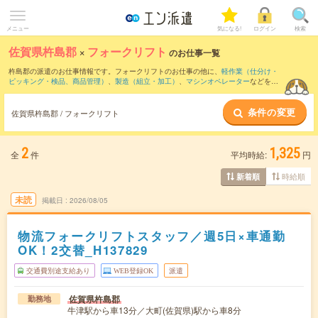
メニュー
気になる!
ログイン
検索
佐賀県杵島郡
×
フォークリフト
のお仕事一覧
杵島郡の派遣のお仕事情報です。フォークリフトのお仕事の他に、
軽作業（仕分け・
ピッキング・検品、商品管理）
、
製造（組立・加工）
、
マシンオペレーター
などを取
り揃えています。さらに、
短期
・
単発
などの期間や、
職種未経験OK
などのこだわり条
件で絞り込んでいただけます。職種辞典：
フォークリフトのお仕事とは？とは？
条件の変更
佐賀県杵島郡 / フォークリフト
2
1,325
全
件
平均時給:
円
時給順
新着順
未読
掲載日
2026/08/05
物流フォークリフトスタッフ／週5日×車通勤
OK！2交替_H137829
交通費別途支給あり
WEB登録OK
派遣
佐賀県杵島郡
勤務地
牛津駅から車13分／大町(佐賀県)駅から車8分