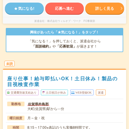
気になる!
応募へ進む
詳しく見る
派遣会社
株式会社ウィルオブ・ワーク FO事業部
興味があったら「★気になる！」をタップ！
「気になる！」を押しておくと、派遣会社から
「面談確約」
や
「応募歓迎」
が届きます！
未読
座り仕事！給与即払いOK！土日休み！製品の
目視検査作業
交通費別途支給あり
土日祝日が休み
WEB登録OK
派遣
佐賀県杵島郡
勤務地
大町(佐賀県)駅から---分
月～金・祝
曜日頻度
8:15～17:00※表記のうち実働8時間です。
時間