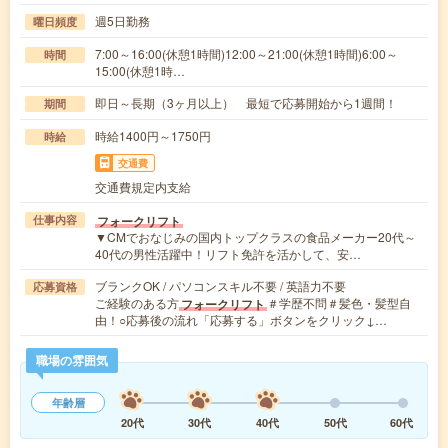
週5日勤務
曜日頻度
7:00～16:00(休憩1時間)12:00～21:00(休憩1時間)6:00～
時間
15:00(休憩1時…
即日～長期（3ヶ月以上） 最短で応募開始から1週間！
期間
時給1400円～1750円
時給
交通費
交通費規定内支給
フォークリフト
仕事内容
▼CMでおなじみの国内トップクラスの食品メーカー20代～
40代の男性活躍中！リフト免許を活かして、安…
ブランクOK / パソコンスキル不要 / 英語力不要
応募資格
ご経験のある方
＃学歴不問＃髪色・髪型自
フォークリフト
由！○応募後の流れ「応募する」ボタンをクリック↓…
職場の雰囲気
年齢層
20代
30代
40代
50代
60代