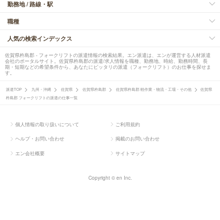
勤務地 / 路線・駅
職種
人気の検索インデックス
佐賀県杵島郡 - フォークリフトの派遣情報の検索結果。エン派遣は、エンが運営する人材派遣
会社のポータルサイト。佐賀県杵島郡の派遣/求人情報を職種、勤務地、時給、勤務時間、長
期・短期などの希望条件から、あなたにピッタリの派遣（フォークリフト）のお仕事を探せま
す。
派遣TOP
九州・沖縄
佐賀県
佐賀県杵島郡
佐賀県杵島郡 軽作業・物流・工場・その他
佐賀県
杵島郡 フォークリフトの派遣の仕事一覧
個人情報の取り扱いについて
ご利用規約
ヘルプ・お問い合わせ
掲載のお問い合わせ
エン会社概要
サイトマップ
Copyright © en Inc.