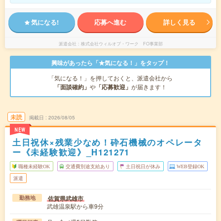
気になる!
応募へ進む
詳しく見る
派遣会社
株式会社ウィルオブ・ワーク FO事業部
興味があったら「★気になる！」をタップ！
「気になる！」を押しておくと、派遣会社から
「面談確約」
や
「応募歓迎」
が届きます！
未読
掲載日
2026/08/05
NEW
土日祝休×残業少なめ！砕石機械のオペレータ
ー《未経験歓迎》_H121271
職種未経験OK
交通費別途支給あり
土日祝日が休み
WEB登録OK
派遣
佐賀県武雄市
勤務地
武雄温泉駅から車9分