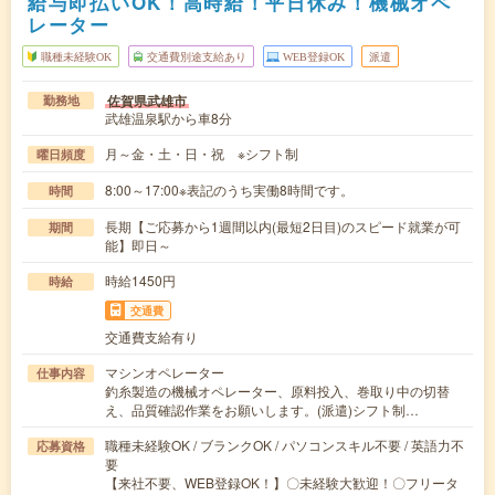
給与即払いOK！高時給！平日休み！機械オペ
レーター
職種未経験OK
交通費別途支給あり
WEB登録OK
派遣
佐賀県武雄市
勤務地
武雄温泉駅から車8分
月～金・土・日・祝 ※シフト制
曜日頻度
8:00～17:00※表記のうち実働8時間です。
時間
長期【ご応募から1週間以内(最短2日目)のスピード就業が可
期間
能】即日～
時給1450円
時給
交通費
交通費支給有り
マシンオペレーター
仕事内容
釣糸製造の機械オペレーター、原料投入、巻取り中の切替
え、品質確認作業をお願いします。(派遣)シフト制…
職種未経験OK / ブランクOK / パソコンスキル不要 / 英語力不
応募資格
要
【来社不要、WEB登録OK！】〇未経験大歓迎！〇フリータ