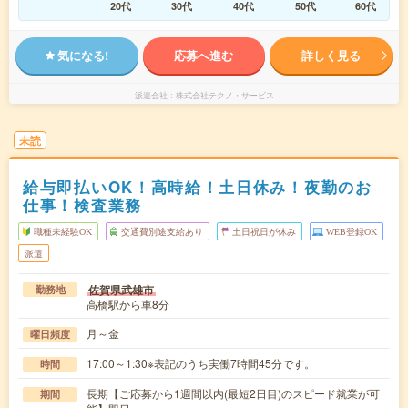
20代
30代
40代
50代
60代
気になる!
応募へ進む
詳しく見る
派遣会社
株式会社テクノ・サービス
未読
給与即払いOK！高時給！土日休み！夜勤のお
仕事！検査業務
職種未経験OK
交通費別途支給あり
土日祝日が休み
WEB登録OK
派遣
佐賀県武雄市
勤務地
高橋駅から車8分
月～金
曜日頻度
17:00～1:30※表記のうち実働7時間45分です。
時間
長期【ご応募から1週間以内(最短2日目)のスピード就業が可
期間