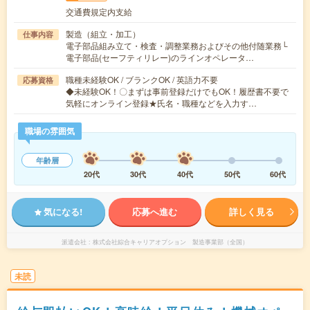
交通費規定内支給
製造（組立・加工）
仕事内容
電子部品組み立て・検査・調整業務およびその他付随業務└
電子部品(セーフティリレー)のラインオペレータ…
職種未経験OK / ブランクOK / 英語力不要
応募資格
◆未経験OK！〇まずは事前登録だけでもOK！履歴書不要で
気軽にオンライン登録★氏名・職種などを入力す…
職場の雰囲気
年齢層
20代
30代
40代
50代
60代
気になる!
応募へ進む
詳しく見る
派遣会社
株式会社綜合キャリアオプション 製造事業部（全国）
未読