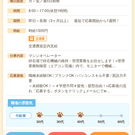
月～金／週5日勤務
曜日頻度
8:00～17:00(休憩1時間)
時間
即日～長期（3ヶ月以上） 最短で応募開始から1週間！
期間
時給1300円
時給
交通費
交通費規定内支給
マシンオペレーター
仕事内容
砕石場で砕石機械の維持・管理業務をお任せします！○管理
業務制御室（エアコン完備）内で、モニターで機械…
職種未経験OK / ブランクOK / パソコンスキル不要 / 英語力不
応募資格
要
＜未経験OK！＞＃学歴不問＃髪色・髪型自由！○応募後の流
れ「応募する」ボタンをクリック↓メールにてw…
職場の雰囲気
年齢層
20代
30代
40代
50代
60代