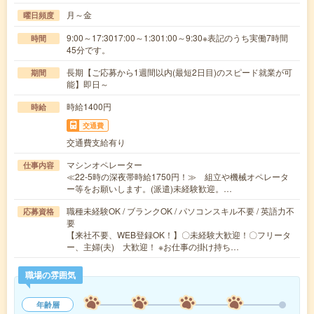
月～金
曜日頻度
9:00～17:3017:00～1:301:00～9:30※表記のうち実働7時間
時間
45分です。
長期【ご応募から1週間以内(最短2日目)のスピード就業が可
期間
能】即日～
時給1400円
時給
交通費
交通費支給有り
マシンオペレーター
仕事内容
≪22-5時の深夜帯時給1750円！≫ 組立や機械オペレータ
ー等をお願いします。(派遣)未経験歓迎。…
職種未経験OK / ブランクOK / パソコンスキル不要 / 英語力不
応募資格
要
【来社不要、WEB登録OK！】〇未経験大歓迎！〇フリータ
ー、主婦(夫) 大歓迎！ ※お仕事の掛け持ち…
職場の雰囲気
年齢層