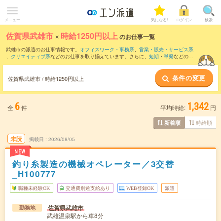
メニュー
気になる!
ログイン
検索
佐賀県武雄市
×
時給1250円以上
のお仕事一覧
武雄市の派遣のお仕事情報です。
オフィスワーク・事務系
、
営業・販売・サービス系
、
クリエイティブ系
などのお仕事を取り揃えています。さらに、
短期
・
単発
などの期
間や、
職種未経験OK
などのこだわり条件で絞り込んでいただけます。
条件の変更
佐賀県武雄市 / 時給1250円以上
6
1,342
全
件
平均時給:
円
時給順
新着順
未読
掲載日
2026/08/05
NEW
釣り糸製造の機械オペレーター／3交替
_H100777
職種未経験OK
交通費別途支給あり
WEB登録OK
派遣
佐賀県武雄市
勤務地
武雄温泉駅から車8分