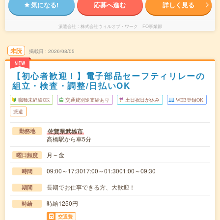
気になる!
応募へ進む
詳しく見る
派遣会社
株式会社ウィルオブ・ワーク FO事業部
未読
掲載日
2026/08/05
NEW
【初心者歓迎！】電子部品セーフティリレーの
組立・検査・調整/日払いOK
職種未経験OK
交通費別途支給あり
土日祝日が休み
WEB登録OK
派遣
佐賀県武雄市
勤務地
高橋駅から車5分
月～金
曜日頻度
09:00～17:3017:00～01:3001:00～09:30
時間
長期でお仕事できる方、大歓迎！
期間
時給1250円
時給
交通費