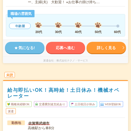
ー、主婦(夫) 大歓迎！ ※お仕事の掛け持ち…
職場の雰囲気
年齢層
20代
30代
40代
50代
60代
気になる!
応募へ進む
詳しく見る
派遣会社
株式会社テクノ・サービス
未読
給与即払いOK！高時給！土日休み！機械オペ
レーター
職種未経験OK
交通費別途支給あり
土日祝日が休み
WEB登録OK
派遣
佐賀県武雄市
勤務地
高橋駅から車8分