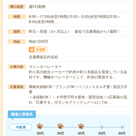
週5日勤務
曜日頻度
8:00～17:00(休憩1時間)15:00～0:00(休憩1時間)23:30～
時間
8:30(休憩1時間…
即日～長期（3ヶ月以上） 最短で応募開始から1週間！
期間
時給1250円
時給
交通費
交通費規定内支給
マシンオペレーター
仕事内容
釣り具の総合メーカーで釣糸や釣り糸製品を製造している会
社です。機械オペレーターとして、釣糸の製造する…
職種未経験OK / ブランクOK / パソコンスキル不要 / 英語力不
応募資格
要
＜未経験OK！＞＃学歴不問＃髪色・髪型自由！○応募後の流
れ「応募する」ボタンをクリック↓メールにてw…
職場の雰囲気
年齢層
20代
30代
40代
50代
60代