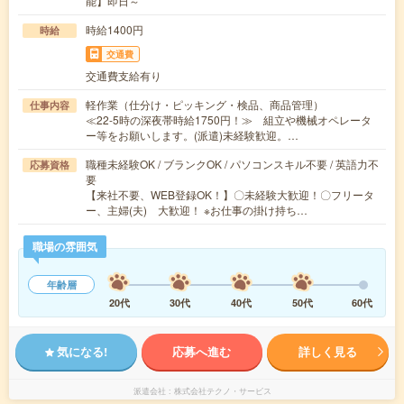
能】即日～
時給1400円
時給
交通費
交通費支給有り
軽作業（仕分け・ピッキング・検品、商品管理）
仕事内容
≪22-5時の深夜帯時給1750円！≫ 組立や機械オペレータ
ー等をお願いします。(派遣)未経験歓迎。…
職種未経験OK / ブランクOK / パソコンスキル不要 / 英語力不
応募資格
要
【来社不要、WEB登録OK！】〇未経験大歓迎！〇フリータ
ー、主婦(夫) 大歓迎！ ※お仕事の掛け持ち…
職場の雰囲気
年齢層
20代
30代
40代
50代
60代
気になる!
応募へ進む
詳しく見る
派遣会社
株式会社テクノ・サービス