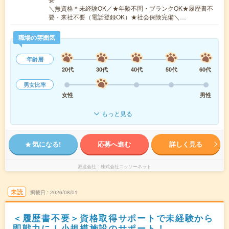
＼無資格＊未経験OK／★年齢不問・ブランクOK★履歴書不
要・来社不要（電話登録OK）★社会保険完備＼…
職場の雰囲気
年齢層
20代
30代
40代
50代
60代
男女比率
女性
男性
もっと見る
気になる!
応募へ進む
詳しく見る
派遣会社
株式会社ニッソーネット
未読
掲載日
2026/08/01
＜履歴書不要＞資格取得サポートで未経験から
即戦力に！小規模施設のサポート！