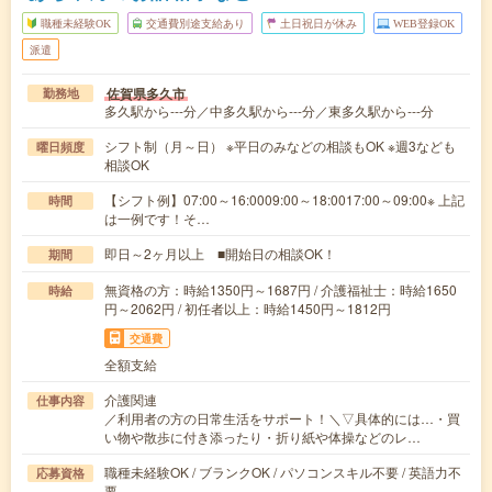
職種未経験OK
交通費別途支給あり
土日祝日が休み
WEB登録OK
派遣
佐賀県多久市
勤務地
多久駅から---分／中多久駅から---分／東多久駅から---分
シフト制（月～日） ※平日のみなどの相談もOK ※週3なども
曜日頻度
相談OK
【シフト例】07:00～16:0009:00～18:0017:00～09:00※ 上記
時間
は一例です！そ…
即日～2ヶ月以上 ■開始日の相談OK！
期間
無資格の方：時給1350円～1687円 / 介護福祉士：時給1650
時給
円～2062円 / 初任者以上：時給1450円～1812円
交通費
全額支給
介護関連
仕事内容
／利用者の方の日常生活をサポート！＼▽具体的には…・買
い物や散歩に付き添ったり・折り紙や体操などのレ…
職種未経験OK / ブランクOK / パソコンスキル不要 / 英語力不
応募資格
要