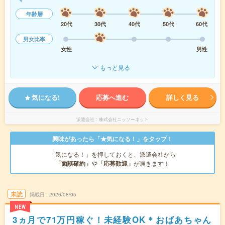
年齢層
20代
30代
40代
50代
60代
男女比率
女性
男性
もっと見る
気になる!
応募へ進む
詳しく見る
派遣会社
株式会社ニッソーネット
興味があったら「★気になる！」をタップ！
「気になる！」を押しておくと、派遣会社から
「面談確約」
や
「応募歓迎」
が届きます！
未読
掲載日
2026/08/05
NEW
3ヵ月で71万円稼ぐ！未経験OK＊おばあちゃん