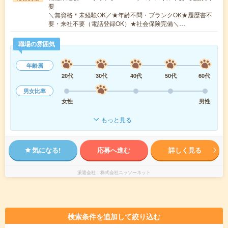
要
＼無資格＊未経験OK／★年齢不問・ブランクOK★履歴書不
要・来社不要（電話登録OK）★社会保険完備＼…
職場の雰囲気
年齢層
20代
30代
40代
50代
60代
男女比率
女性
男性
もっと見る
気になる!
応募へ進む
詳しく見る
派遣会社
株式会社ニッソーネット
検索条件を追加して絞り込む