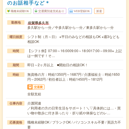
のお話相手など＊
職種未経験OK
交通費別途支給あり
WEB登録OK
派遣
佐賀県多久市
勤務地
多久駅から---分／中多久駅から---分／東多久駅から---分
シフト制（月～日） ※平日のみなどの相談もOK ※週3なども
曜日頻度
相談OK
【シフト例】07:00～16:0009:00～18:0017:00～09:00※ 上記
時間
は一例です！そ…
即日～2ヶ月以上 ■開始日の相談OK！
期間
無資格の方：時給1350円～1687円 / 介護福祉士：時給1650
時給
円～2062円 / 初任者以上：時給1450円～1812円
交通費
全額支給
介護関連
仕事内容
／利用者の方の日常生活をサポート！＼▽具体的には…・買
い物や散歩に付き添ったり・折り紙や体操などのレ…
職種未経験OK / ブランクOK / パソコンスキル不要 / 英語力不
応募資格
要