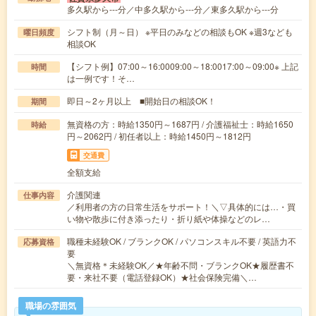
多久駅から---分／中多久駅から---分／東多久駅から---分
シフト制（月～日） ※平日のみなどの相談もOK ※週3なども
曜日頻度
相談OK
【シフト例】07:00～16:0009:00～18:0017:00～09:00※ 上記
時間
は一例です！そ…
即日～2ヶ月以上 ■開始日の相談OK！
期間
無資格の方：時給1350円～1687円 / 介護福祉士：時給1650
時給
円～2062円 / 初任者以上：時給1450円～1812円
交通費
全額支給
介護関連
仕事内容
／利用者の方の日常生活をサポート！＼▽具体的には…・買
い物や散歩に付き添ったり・折り紙や体操などのレ…
職種未経験OK / ブランクOK / パソコンスキル不要 / 英語力不
応募資格
要
＼無資格＊未経験OK／★年齢不問・ブランクOK★履歴書不
要・来社不要（電話登録OK）★社会保険完備＼…
職場の雰囲気