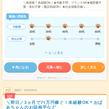
＼無資格＊未経験OK／★年齢不問・ブランクOK★履歴書不
要・来社不要（電話登録OK）★社会保険完備＼…
職場の雰囲気
年齢層
20代
30代
40代
50代
60代
男女比率
女性
男性
もっと見る
気になる!
応募へ進む
詳しく見る
派遣会社
株式会社ニッソーネット
未読
掲載日
2026/08/04
NEW
＼即日／3ヵ月で71万円稼ぐ！未経験OK＊おば
あちゃんのお話相手など