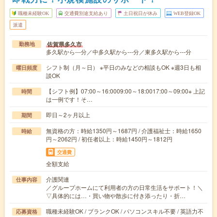
職種未経験OK
交通費別途支給あり
土日祝日が休み
WEB登録OK
派遣
佐賀県多久市
勤務地
多久駅から---分／中多久駅から---分／東多久駅から---分
シフト制（月～日） ※平日のみなどの相談もOK ※週3日も相
曜日頻度
談OK
【シフト例】07:00～16:0009:00～18:0017:00～09:00※ 上記
時間
は一例です！そ…
即日～2ヶ月以上
期間
無資格の方：時給1350円～1687円 / 介護福祉士：時給1650
時給
円～2062円 / 初任者以上：時給1450円～1812円
交通費
全額支給
介護関連
仕事内容
／グループホームにて利用者の方の日常生活をサポート！＼
▽具体的には…・買い物や散歩に付き添ったり・折…
職種未経験OK / ブランクOK / パソコンスキル不要 / 英語力不
応募資格