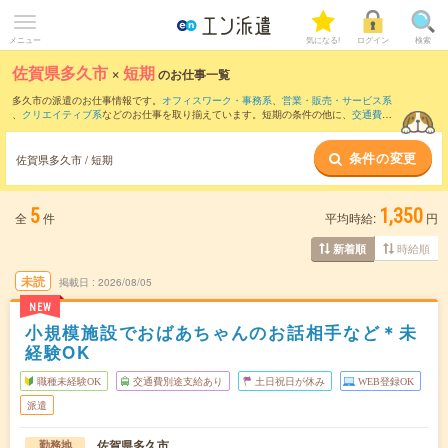
メニュー
気になる!
ログイン
検索
佐賀県多久市
×
短期
のお仕事一覧
多久市の派遣のお仕事情報です。
オフィスワーク・事務系
、
営業・販売・サービス系
、
クリエイティブ系
などのお仕事を取り揃えています。短期の条件の他に、
交通費別
途支給あり
、
職種未経験OK
、
友だちと一緒の応募OK
などでもお探し頂けます。
条件の変更
佐賀県多久市 / 短期
5
1,350
全
件
平均時給:
円
時給順
新着順
未読
掲載日
2026/08/05
NEW
小規模施設でおばあちゃんのお話相手など＊未
経験OK
職種未経験OK
交通費別途支給あり
土日祝日が休み
WEB登録OK
派遣
佐賀県多久市
勤務地