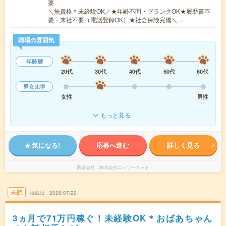
要
＼無資格＊未経験OK／★年齢不問・ブランクOK★履歴書不
要・来社不要（電話登録OK）★社会保険完備＼…
職場の雰囲気
年齢層
20代
30代
40代
50代
60代
男女比率
女性
男性
もっと見る
気になる!
応募へ進む
詳しく見る
派遣会社
株式会社ニッソーネット
未読
掲載日
2026/07/29
3ヵ月で71万円稼ぐ！未経験OK＊おばあちゃん