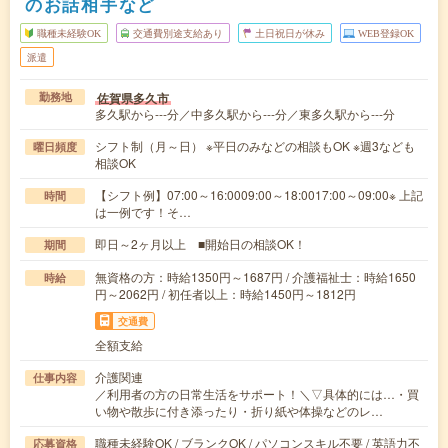
のお話相手など
職種未経験OK
交通費別途支給あり
土日祝日が休み
WEB登録OK
派遣
佐賀県多久市
勤務地
多久駅から---分／中多久駅から---分／東多久駅から---分
シフト制（月～日） ※平日のみなどの相談もOK ※週3なども
曜日頻度
相談OK
【シフト例】07:00～16:0009:00～18:0017:00～09:00※ 上記
時間
は一例です！そ…
即日～2ヶ月以上 ■開始日の相談OK！
期間
無資格の方：時給1350円～1687円 / 介護福祉士：時給1650
時給
円～2062円 / 初任者以上：時給1450円～1812円
交通費
全額支給
介護関連
仕事内容
／利用者の方の日常生活をサポート！＼▽具体的には…・買
い物や散歩に付き添ったり・折り紙や体操などのレ…
職種未経験OK / ブランクOK / パソコンスキル不要 / 英語力不
応募資格