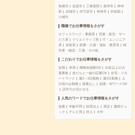
鳥栖市
佐賀市
三養基郡
唐津市
神埼
郡
武雄市
伊万里市
神埼市
杵島郡
小城市
職種でお仕事情報をさがす
オフィスワーク・事務系
営業・販売・サー
ビス系
クリエイティブ系
IT・エンジニア
系
技術系
医療・介護・福祉・教育系
軽
作業・物流・工場・その他
こだわりでお仕事情報をさがす
短期
単発
職種未経験OK
10名以上の大
量募集
友だちと一緒の応募OK
在宅・リモ
ートワーク
週2～3日勤務
週4日勤務
土
日祝のみ勤務
残業なし
副業・WワークOK
語学力が活かせる
人気のワードでお仕事情報をさがす
急募
年齢不問
財団法人
英語
書類チェ
ック
テレビ局
封入
大学