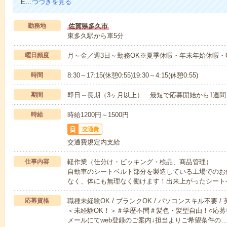
E…
つづきを見る
勤務地
佐賀県多久市
東多久駅から車5分
曜日頻度
月～金／週3日～勤務OK※夏季休暇・年末年始休暇・
時間
8:30～17:15(休憩0:55)19:30～4:15(休憩0:55)
期間
即日～長期（3ヶ月以上） 最短で応募開始から1週間
時給
時給1200円～1500円
交通費
交通費規定内支給
仕事内容
軽作業（仕分け・ピッキング・検品、商品管理）
自動車のシートベルト部分を製造している工場でのお
なく、体にも無理なく働けます！出来上がったシート
応募資格
職種未経験OK / ブランクOK / パソコンスキル不要 /
＜未経験OK！＞＃学歴不問＃髪色・髪型自由！○応募
メールにてweb登録のご案内↓担当よりご希望条件の