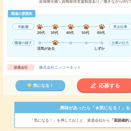
会保険完備＼資格取得支援制度あり／働きながら0円
職場の雰囲気
年齢層
男女比率
20代
30代
40代
50代
60代
職場の様子
仕事の仕方
活気がある
しずか
株式会社ニッソーネット
派遣会社
応募する
気になる！
興味があったら「★気になる！」を
「気になる！」を押しておくと、派遣会社から
「面談確約