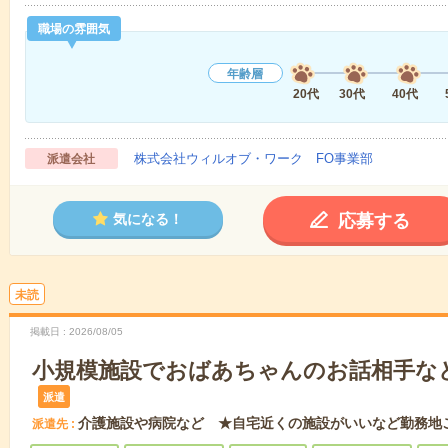
職場の雰囲気
年齢層
20代
30代
40代
株式会社ウィルオブ・ワーク FO事業部
派遣会社
応募する
気になる！
未読
掲載日
2026/08/05
小規模施設でおばあちゃんのお話相手な
派遣
介護施設や病院など ★自宅近くの施設がいいなど勤務地
派遣先