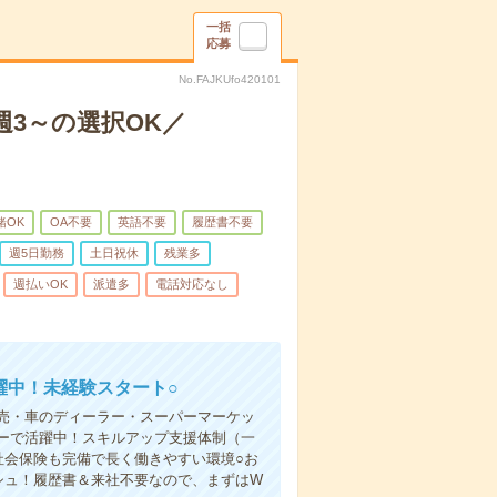
一括
応募
No.FAJKUfo420101
3～の選択OK／
緒OK
OA不要
英語不要
履歴書不要
週5日勤務
土日祝休
残業多
週払いOK
派遣多
電話対応なし
躍中！未経験スタート○
売・車のディーラー・スーパーマーケッ
ーで活躍中！スキルアップ支援体制（一
社会保険も完備で長く働きやすい環境○お
シュ！履歴書＆来社不要なので、まずはW