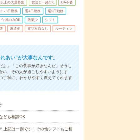
名以上の大量募集
友達と一緒OK
OA不要
2～3日勤務
週4日勤務
週5日勤務
午後のみOK
残業少
シフト
煙
派遣多
電話対応なし
ルーティン
ふれあい”が大事なんです。
だよ」「この食事が好きなんだ」そうし
合い、その人が過ごしやすいようにす
1つ丁寧に、わかりやすく教えてくれます
分
なども相談OK
～09:00※ 上記は一例です！その他シフトもご相