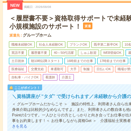
NEW
掲載日
2026/08/08
＜履歴書不要＞資格取得サポートで未経
小規模施設のサポート！
派遣
グループホーム
派遣先
職種未経験OK
社会人未経験OK
ブランクOK
既卒第二新卒OK
10
英語不要
履歴書不要
40～50代活躍
しゅふ歓迎
WEB登録OK
週
土日祝休
朝10時以降スタート
16時前までの仕事
17時前までの仕事
医療福祉
交費支給
車通勤可
大手
制服
日払いOK
職場が禁
自転車・バイクOK
看護師
介護士
ここがポイント！
＼資格講座が “タダ” で受けられます／未経験から介護
＜ グループホームだからこそ ＞ 施設の特性上、利用者さん自ら出
身体介助は比較的少なめなんですよ。また、利用者さんの数自体も他
Pointの1つです。一人ひとりの方としっかりと向き合ってお仕事が
事をお約束します！＜ お仕事しながら資格Get ＞ 介護福祉士実務
きを見る