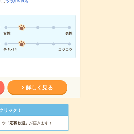
で…
つづきを見る
女性
男性
テキパキ
コツコツ
詳しく見る
クリック！
」
や
「応募歓迎」
が届きます！