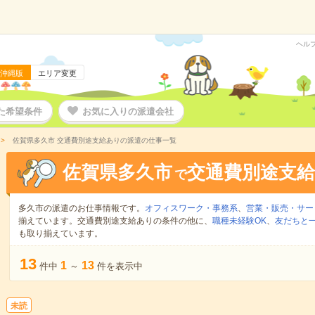
ヘル
沖縄版
エリア変更
た希望条件
お気に入りの派遣会社
佐賀県多久市 交通費別途支給ありの派遣の仕事一覧
佐賀県多久市
交通費別途支
で
多久市の派遣のお仕事情報です。
オフィスワーク・事務系
、
営業・販売・サー
揃えています。交通費別途支給ありの条件の他に、
職種未経験OK
、
友だちと一
も取り揃えています。
13
1
13
件中
～
件を表示中
未読