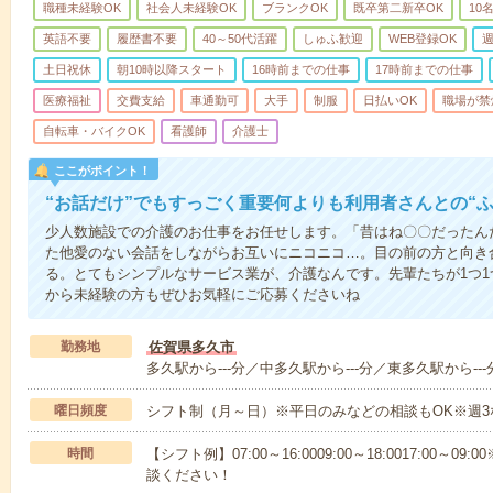
職種未経験OK
社会人未経験OK
ブランクOK
既卒第二新卒OK
10
英語不要
履歴書不要
40～50代活躍
しゅふ歓迎
WEB登録OK
週
土日祝休
朝10時以降スタート
16時前までの仕事
17時前までの仕事
医療福祉
交費支給
車通勤可
大手
制服
日払いOK
職場が禁
自転車・バイクOK
看護師
介護士
ここがポイント！
“お話だけ”でもすっごく重要何よりも利用者さんとの“
少人数施設での介護のお仕事をお任せします。「昔はね〇〇だったん
た他愛のない会話をしながらお互いにニコニコ…。目の前の方と向き
る。とてもシンプルなサービス業が、介護なんです。先輩たちが1つ
から未経験の方もぜひお気軽にご応募くださいね
勤務地
佐賀県多久市
多久駅から---分／中多久駅から---分／東多久駅から---
曜日頻度
シフト制（月～日）※平日のみなどの相談もOK※週3
時間
【シフト例】07:00～16:0009:00～18:0017:00
談ください！