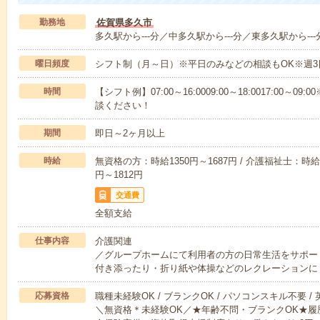
勤務地
佐賀県多久市
多久駅から---分／中多久駅から---分／東多久駅から---
曜日頻度
シフト制（月～日）※平日のみなどの相談もOK※週3
時間
【シフト例】07:00～16:0009:00～18:0017:00
談ください！
期間
即日～2ヶ月以上
時給
無資格の方：時給1350円～1687円 / 介護福祉士：時給1
円～1812円
交通費
全額支給
仕事内容
介護関連
／グループホームにて利用者の方の日常生活をサポー
付き添ったり・折り紙や体操などのレクレーションに
応募資格
職種未経験OK / ブランクOK / パソコンスキル不要 /
＼無資格＊未経験OK／★年齢不問・ブランクOK★履