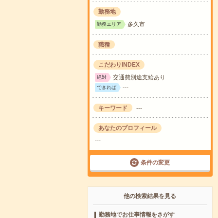
勤務地
多久市
勤務エリア
職種
---
こだわりINDEX
交通費別途支給あり
絶対
---
できれば
キーワード
---
あなたのプロフィール
---
条件の変更
他の検索結果を見る
勤務地でお仕事情報をさがす