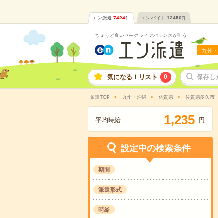
エン派遣
7424
件
エンバイト
12450
件
ちょうど良いワークライフバランスが叶う
九州・
気になる！リスト
0
保存し
派遣TOP
九州・沖縄
佐賀県
佐賀県多久市
,
1
2
3
5
平均時給:
円
設定中の検索条件
期間
---
派遣形式
---
時給
---