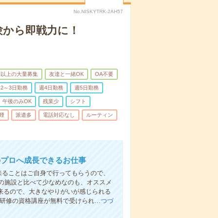
No.NISKYTRK-2AH57
験から即戦力に！
名以上の大量募集
友達と一緒OK
OA不要
2～3日勤務
週4日勤務
週5日勤務
午後のみOK
残業少
シフト
煙
派遣多
電話対応なし
ルーティン
のプロへ成長できるお仕事
来ることはご自身で行ってもらうので、
の施設と比べて少なめなのも、オススメ
出来るので、大きなやりがいが感じられる
者研修の資格講座が無料で受けられ…
つづ