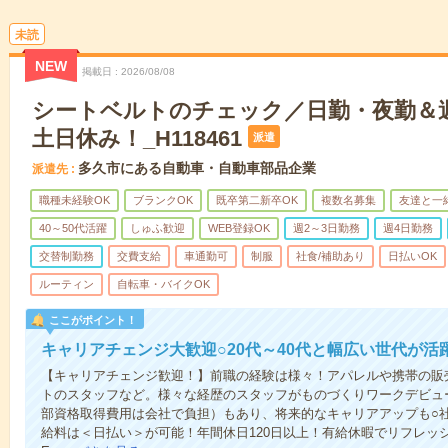
未読
NEW
掲載日
2026/08/08
シートベルトのチェック／日勤・夜勤＆週
土日休み！_H118461
派遣
多久市にある自動車・自動車部品企業
派遣先
職種未経験OK
ブランクOK
既卒第二新卒OK
複数名募集
友達と一
40～50代活躍
しゅふ歓迎
WEB登録OK
週2～3日勤務
週4日勤務
交替制勤務
交費支給
車通勤可
制服
社食/補助あり
日払いOK
ルーティン
自転車・バイクOK
ここがポイント！
キャリアチェンジ大歓迎○20代～40代と幅広い世代が活
【キャリアチェンジ歓迎！】前職の経験は様々！アパレルや携帯の販
トのスタッフなど。様々な経歴のスタッフがものづくりワークデビュ
部資格取得費用は会社で負担）もあり、将来的なキャリアアップも○
給料は＜日払い＞が可能！年間休日120日以上！有給休暇でリフレッ