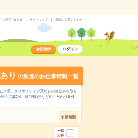
プ・お問い合わせ
サイトマップ
掲載のお問い合わせ
会員登録
ログイン
給あり
の派遣のお仕事情報一覧
ビス系
、
クリエイティブ系
などのお仕事を取り
緒の応募OK
、
週4日勤務
などのこだわり条件
新着順
一括
応募