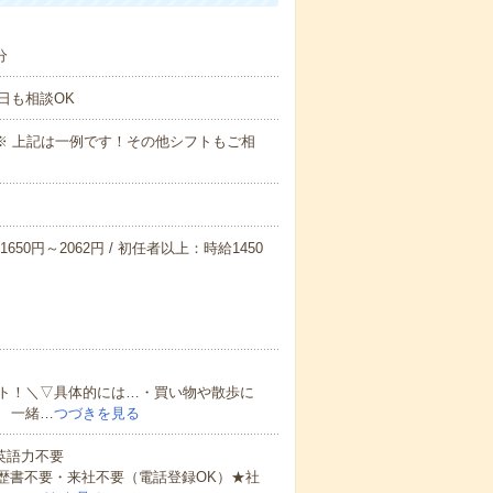
分
日も相談OK
～09:00※ 上記は一例です！その他シフトもご相
650円～2062円 / 初任者以上：時給1450
ト！＼▽具体的には…・買い物や散歩に
 一緒…
つづきを見る
 英語力不要
歴書不要・来社不要（電話登録OK）★社