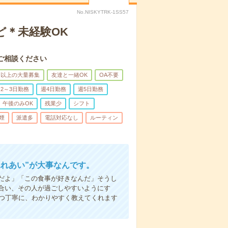
No.NISKYTRK-1SS57
ど＊未経験OK
ご相談ください
名以上の大量募集
友達と一緒OK
OA不要
2～3日勤務
週4日勤務
週5日勤務
午後のみOK
残業少
シフト
煙
派遣多
電話対応なし
ルーティン
ふれあい”が大事なんです。
だよ」「この食事が好きなんだ」そうし
合い、その人が過ごしやすいようにす
1つ丁寧に、わかりやすく教えてくれます