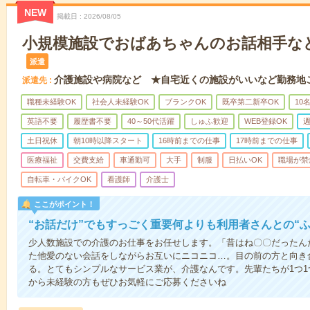
NEW
掲載日
2026/08/05
小規模施設でおばあちゃんのお話相手な
派遣
介護施設や病院など ★自宅近くの施設がいいなど勤務地
派遣先
職種未経験OK
社会人未経験OK
ブランクOK
既卒第二新卒OK
10
英語不要
履歴書不要
40～50代活躍
しゅふ歓迎
WEB登録OK
週
土日祝休
朝10時以降スタート
16時前までの仕事
17時前までの仕事
医療福祉
交費支給
車通勤可
大手
制服
日払いOK
職場が禁
自転車・バイクOK
看護師
介護士
ここがポイント！
“お話だけ”でもすっごく重要何よりも利用者さんとの“
少人数施設での介護のお仕事をお任せします。「昔はね〇〇だったん
た他愛のない会話をしながらお互いにニコニコ…。目の前の方と向き
る。とてもシンプルなサービス業が、介護なんです。先輩たちが1つ
から未経験の方もぜひお気軽にご応募くださいね