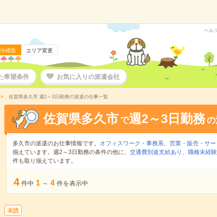
ヘル
沖縄版
エリア変更
た希望条件
お気に入りの派遣会社
佐賀県多久市 週2～3日勤務の派遣の仕事一覧
佐賀県多久市
週2～3日勤務
で
の
多久市の派遣のお仕事情報です。
オフィスワーク・事務系
、
営業・販売・サー
揃えています。週2～3日勤務の条件の他に、
交通費別途支給あり
、
職種未経験
件も取り揃えています。
4
1
4
件中
～
件を表示中
未読