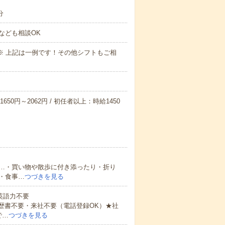
分
なども相談OK
～09:00※ 上記は一例です！その他シフトもご相
650円～2062円 / 初任者以上：時給1450
…・買い物や散歩に付き添ったり・折り
・食事…
つづきを見る
 英語力不要
歴書不要・来社不要（電話登録OK）★社
で…
つづきを見る