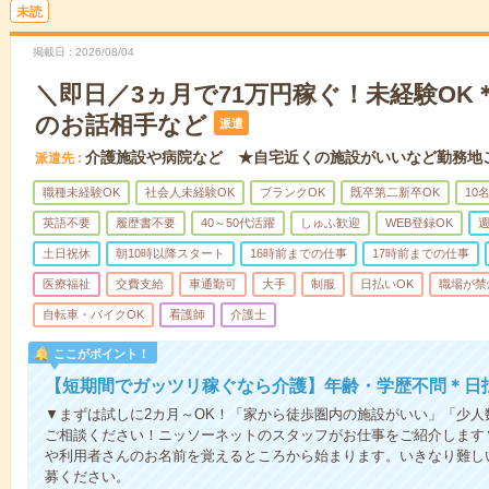
未読
掲載日
2026/08/04
＼即日／3ヵ月で71万円稼ぐ！未経験OK
のお話相手など
派遣
介護施設や病院など ★自宅近くの施設がいいなど勤務地
派遣先
職種未経験OK
社会人未経験OK
ブランクOK
既卒第二新卒OK
10
英語不要
履歴書不要
40～50代活躍
しゅふ歓迎
WEB登録OK
週
土日祝休
朝10時以降スタート
16時前までの仕事
17時前までの仕事
医療福祉
交費支給
車通勤可
大手
制服
日払いOK
職場が禁
自転車・バイクOK
看護師
介護士
ここがポイント！
【短期間でガッツリ稼ぐなら介護】年齢・学歴不問＊日払
▼まずは試しに2カ月～OK！「家から徒歩圏内の施設がいい」「少
ご相談ください！ニッソーネットのスタッフがお仕事をご紹介します
や利用者さんのお名前を覚えるところから始まります。いきなり難し
募ください。