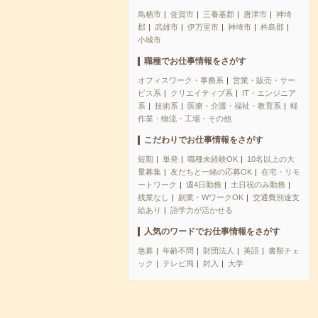
鳥栖市
佐賀市
三養基郡
唐津市
神埼
郡
武雄市
伊万里市
神埼市
杵島郡
小城市
職種でお仕事情報をさがす
オフィスワーク・事務系
営業・販売・サー
ビス系
クリエイティブ系
IT・エンジニア
系
技術系
医療・介護・福祉・教育系
軽
作業・物流・工場・その他
こだわりでお仕事情報をさがす
短期
単発
職種未経験OK
10名以上の大
量募集
友だちと一緒の応募OK
在宅・リモ
ートワーク
週4日勤務
土日祝のみ勤務
残業なし
副業・WワークOK
交通費別途支
給あり
語学力が活かせる
人気のワードでお仕事情報をさがす
急募
年齢不問
財団法人
英語
書類チェ
ック
テレビ局
封入
大学