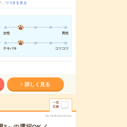
で…
つづきを見る
女性
男性
テキパキ
コツコツ
詳しく見る
一括
応募
No.FAJKUfo420101
3～の選択OK／