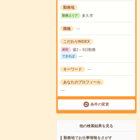
勤務地
多久市
勤務エリア
職種
---
こだわりINDEX
週2～3日勤務
絶対
---
できれば
キーワード
---
あなたのプロフィール
---
条件の変更
他の検索結果を見る
勤務地でお仕事情報をさがす