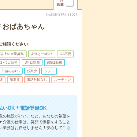
一括
応募
No.NISKYTRK-2SD57
＊おばあちゃん
ご相談ください
名以上の大量募集
友達と一緒OK
OA不要
2～3日勤務
週4日勤務
週5日勤務
午後のみOK
残業少
シフト
煙
派遣多
電話対応なし
ルーティン
いOK＊電話登録OK
人数の施設がいい」など、あなたの希望を
▼介護の仕事は、笑顔で挨拶をすること
い業務はお任せしません！安心してご応