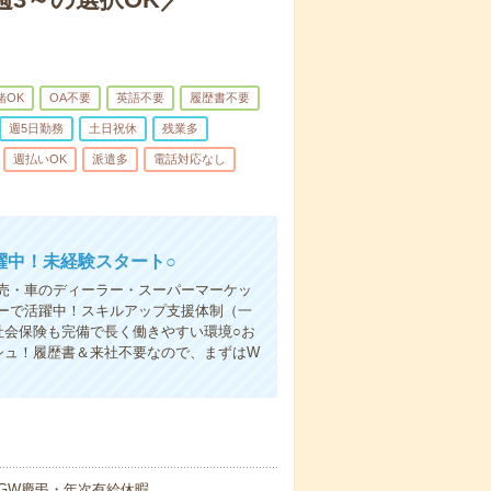
緒OK
OA不要
英語不要
履歴書不要
週5日勤務
土日祝休
残業多
週払いOK
派遣多
電話対応なし
躍中！未経験スタート○
売・車のディーラー・スーパーマーケッ
ーで活躍中！スキルアップ支援体制（一
社会保険も完備で長く働きやすい環境○お
シュ！履歴書＆来社不要なので、まずはW
GW慶弔・年次有給休暇