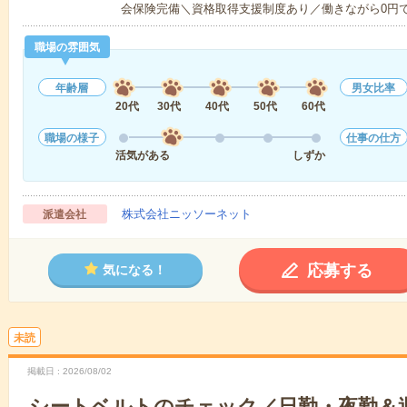
会保険完備＼資格取得支援制度あり／働きながら0円
職場の雰囲気
年齢層
男女比率
20代
30代
40代
50代
60代
職場の様子
仕事の仕方
活気がある
しずか
株式会社ニッソーネット
派遣会社
応募する
気になる！
未読
掲載日
2026/08/02
シートベルトのチェック／日勤・夜勤＆週