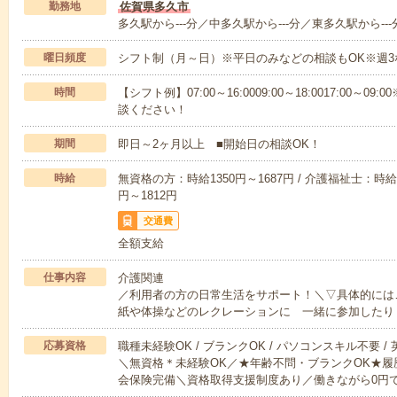
勤務地
佐賀県多久市
多久駅から---分／中多久駅から---分／東多久駅から---
曜日頻度
シフト制（月～日）※平日のみなどの相談もOK※週3
時間
【シフト例】07:00～16:0009:00～18:0017:00
談ください！
期間
即日～2ヶ月以上 ■開始日の相談OK！
時給
無資格の方：時給1350円～1687円 / 介護福祉士：時給1
円～1812円
交通費
全額支給
仕事内容
介護関連
／利用者の方の日常生活をサポート！＼▽具体的には
紙や体操などのレクレーションに 一緒に参加したり
応募資格
職種未経験OK / ブランクOK / パソコンスキル不要 /
＼無資格＊未経験OK／★年齢不問・ブランクOK★履
会保険完備＼資格取得支援制度あり／働きながら0円