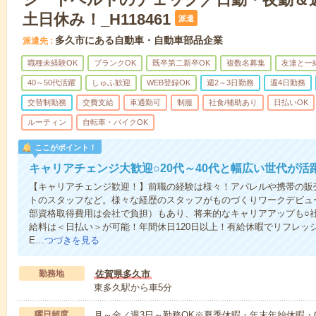
土日休み！_H118461
派遣
多久市にある自動車・自動車部品企業
派遣先
職種未経験OK
ブランクOK
既卒第二新卒OK
複数名募集
友達と一
40～50代活躍
しゅふ歓迎
WEB登録OK
週2～3日勤務
週4日勤務
交替制勤務
交費支給
車通勤可
制服
社食/補助あり
日払いOK
ルーティン
自転車・バイクOK
ここがポイント！
キャリアチェンジ大歓迎○20代～40代と幅広い世代が活
【キャリアチェンジ歓迎！】前職の経験は様々！アパレルや携帯の販
トのスタッフなど。様々な経歴のスタッフがものづくりワークデビュ
部資格取得費用は会社で負担）もあり、将来的なキャリアアップも○
給料は＜日払い＞が可能！年間休日120日以上！有給休暇でリフレッ
E…
つづきを見る
勤務地
佐賀県多久市
東多久駅から車5分
曜日頻度
月～金／週3日～勤務OK※夏季休暇・年末年始休暇・