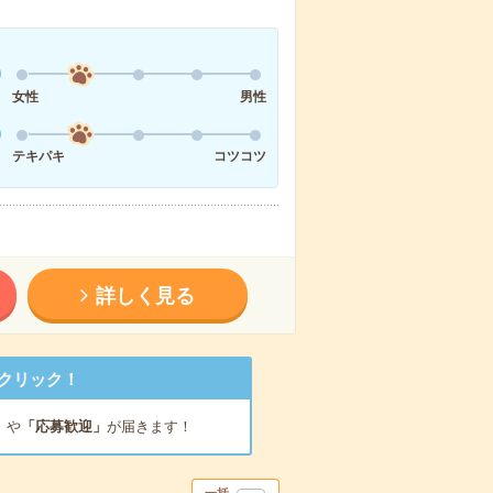
女性
男性
テキパキ
コツコツ
詳しく見る
クリック！
」
や
「応募歓迎」
が届きます！