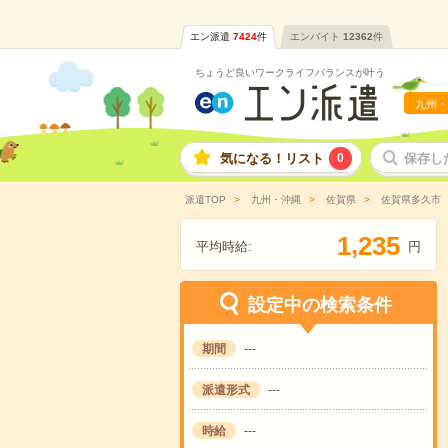
エン派遣
7424
件
エンバイト
12362
件
ちょうど良いワークライフバランスが叶う
九州・
気になる！リスト
0
保存し
派遣TOP
九州・沖縄
佐賀県
佐賀県多久市
,
1
2
3
5
平均時給:
円
設定中の検索条件
期間
---
派遣形式
---
時給
---