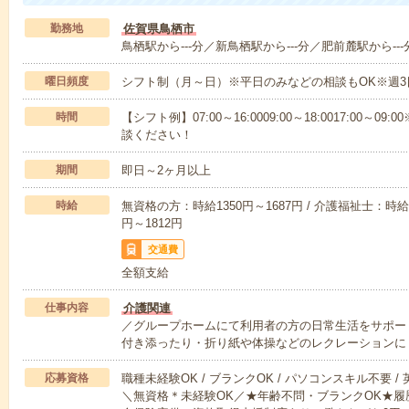
勤務地
佐賀県鳥栖市
鳥栖駅から---分／新鳥栖駅から---分／肥前麓駅から---
曜日頻度
シフト制（月～日）※平日のみなどの相談もOK※週3
時間
【シフト例】07:00～16:0009:00～18:0017:00
談ください！
期間
即日～2ヶ月以上
時給
無資格の方：時給1350円～1687円 / 介護福祉士：時給1
円～1812円
交通費
全額支給
仕事内容
介護関連
／グループホームにて利用者の方の日常生活をサポー
付き添ったり・折り紙や体操などのレクレーションに
応募資格
職種未経験OK / ブランクOK / パソコンスキル不要 /
＼無資格＊未経験OK／★年齢不問・ブランクOK★履