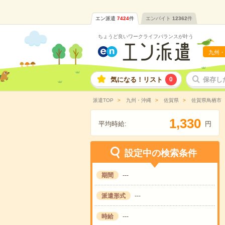
エン派遣
7424
件
エンバイト
12362
件
ちょうど良いワークライフバランスが叶う
九州・
気になる！リスト
0
保存し
派遣TOP
九州・沖縄
佐賀県
佐賀県鳥栖市
,
1
3
3
0
平均時給:
円
設定中の検索条件
期間
---
派遣形式
---
時給
---