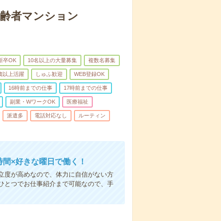
高齢者マンション
新卒OK
10名以上の大量募集
複数名募集
0歳以上活躍
しゅふ歓迎
WEB登録OK
16時前までの仕事
17時前までの仕事
副業・WワークOK
医療福祉
派遣多
電話対応なし
ルーティン
時間×好きな曜日で働く！
立度が高めなので、体力に自信がない方
ひとつでお仕事紹介まで可能なので、手