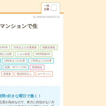
一括
応募
No.MNPWKO865002-31
者マンションで生
新卒OK
10名以上の大量募集
複数名募集
0歳以上活躍
しゅふ歓迎
WEB登録OK
16時前までの仕事
17時前までの仕事
副業・WワークOK
医療福祉
派遣多
電話対応なし
ルーティン
時間×好きな曜日で働く！
立度が高めなので、体力に自信がない方