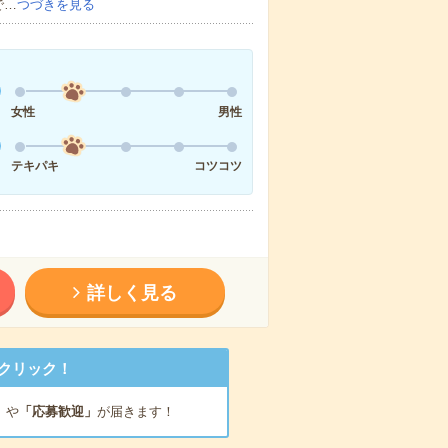
で…
つづきを見る
女性
男性
テキパキ
コツコツ
詳しく見る
クリック！
」
や
「応募歓迎」
が届きます！