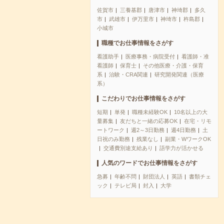
佐賀市
三養基郡
唐津市
神埼郡
多久
市
武雄市
伊万里市
神埼市
杵島郡
小城市
職種でお仕事情報をさがす
看護助手
医療事務・病院受付
看護師・准
看護師
保育士
その他医療・介護・保育
系
治験・CRA関連
研究開発関連（医療
系）
こだわりでお仕事情報をさがす
短期
単発
職種未経験OK
10名以上の大
量募集
友だちと一緒の応募OK
在宅・リモ
ートワーク
週2～3日勤務
週4日勤務
土
日祝のみ勤務
残業なし
副業・WワークOK
交通費別途支給あり
語学力が活かせる
人気のワードでお仕事情報をさがす
急募
年齢不問
財団法人
英語
書類チェ
ック
テレビ局
封入
大学