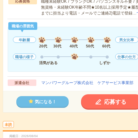
応募資格
職種未経験OK / ブランクOK / パソコンスキル不要 /
無資格・未経験OK年齢不問★10名以上採用予定★履
までに担当より電話・メールでご連絡2)電話で登録…
職場の雰囲気
年齢層
男女比率
20代
30代
40代
50代
60代
職場の様子
仕事の仕方
活気がある
しずか
マンパワーグループ株式会社 ケアサービス事業部 
派遣会社
応募する
気になる！
未読
掲載日
2026/08/04