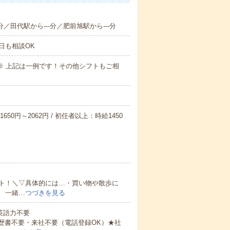
分／田代駅から---分／肥前旭駅から---分
日も相談OK
～09:00※ 上記は一例です！その他シフトもご相
650円～2062円 / 初任者以上：時給1450
ト！＼▽具体的には…・買い物や散歩に
 一緒…
つづきを見る
 英語力不要
歴書不要・来社不要（電話登録OK）★社