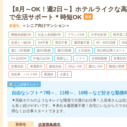
【8月～OK！週2日～】ホテルライクな
で生活サポート＊時短OK
派遣
＜シニア向けマンション＞
派遣先
職種未経験OK
社会人未経験OK
ブランクOK
大学生歓迎
既卒第二
友達と一緒OK
OA不要
英語不要
履歴書不要
40～50代活躍
6
週2～3日勤務
週4日勤務
週5日勤務
土日祝休
朝10時以降スタート
5ｈ以内OK
午後のみOK
残業なし
シフト
交替制勤務
扶養控内
交費支給
車通勤可
服装自由
日払いOK
週払いOK
職場が禁煙
自転車・バイクOK
看護師
介護士
ここがポイント！
自由なシフト＊7時～、11時～、16時～など好きな勤務
▼高級ホテルのようなキレイな職場で介護のお仕事！入居者さんは自
も長く続けやすいです。▼来社＆履歴書不要！自宅にいながらスマホ
間なくお仕事スタートできます。
勤務地
佐賀県鳥栖市