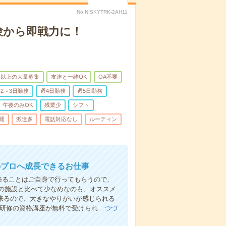
No.NISKYTRK-2AH11
験から即戦力に！
名以上の大量募集
友達と一緒OK
OA不要
2～3日勤務
週4日勤務
週5日勤務
午後のみOK
残業少
シフト
煙
派遣多
電話対応なし
ルーティン
のプロへ成長できるお仕事
来ることはご自身で行ってもらうので、
の施設と比べて少なめなのも、オススメ
出来るので、大きなやりがいが感じられる
者研修の資格講座が無料で受けられ…
つづ