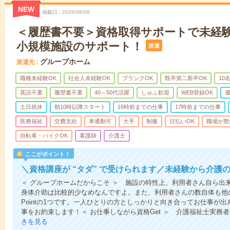
NEW
掲載日
2026/08/08
＜履歴書不要＞資格取得サポートで未経
小規模施設のサポート！
派遣
グループホーム
派遣先
職種未経験OK
社会人未経験OK
ブランクOK
既卒第二新卒OK
10
英語不要
履歴書不要
40～50代活躍
しゅふ歓迎
WEB登録OK
週
土日祝休
朝10時以降スタート
16時前までの仕事
17時前までの仕事
医療福祉
交費支給
車通勤可
大手
制服
日払いOK
職場が禁
自転車・バイクOK
看護師
介護士
ここがポイント！
＼資格講座が “タダ” で受けられます／未経験から介護
＜ グループホームだからこそ ＞ 施設の特性上、利用者さん自ら出
身体介助は比較的少なめなんですよ。また、利用者さんの数自体も他
Pointの1つです。一人ひとりの方としっかりと向き合ってお仕事が
事をお約束します！＜ お仕事しながら資格Get ＞ 介護福祉士実務
きを見る