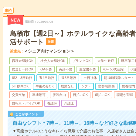
未読
NEW
掲載日
2026/08/05
鳥栖市【週2日～】ホテルライクな高齢
活サポート
派遣
＜シニア向けマンション＞
派遣先
職種未経験OK
社会人未経験OK
ブランクOK
大学生歓迎
既卒第二
友達と一緒OK
OA不要
英語不要
履歴書不要
40～50代活躍
6
週2～3日勤務
週4日勤務
週5日勤務
土日祝休
朝10時以降スタート
5ｈ以内OK
午後のみOK
残業なし
シフト
交替制勤務
扶養控内
交費支給
車通勤可
服装自由
日払いOK
週払いOK
職場が禁煙
自転車・バイクOK
看護師
介護士
ここがポイント！
自由なシフト＊7時～、11時～、16時～など好きな勤務
▼高級ホテルのようなキレイな職場で介護のお仕事！入居者さんは自