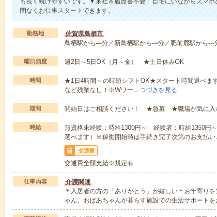
も長く続けやすいです。▼来社＆履歴書不要！自宅にいながらスマホ
間なくお仕事スタートできます。
勤務地
佐賀県鳥栖市
鳥栖駅から---分／新鳥栖駅から---分／肥前麓駅から---
曜日頻度
週2日～5日OK（月～金） ★土日休みOK
時間
★1日4時間～の時短シフトOK★スタート時間選べます！7:00～1
など残業なし！※Wワー…
つづきを見る
期間
開始日はご相談ください！ ★急募 ★職場が気に入
時給
無資格未経験：時給1300円～ 経験者：時給1350
選べます）※稼働開始時は手続き完了次第のお支払い
交通費
交通費全額支給※規定有
仕事内容
介護関連
＊入居者の方の「ありがとう」が嬉しい＊お年寄りを
ゃん、おばあちゃんが暮らす施設での生活サポートを