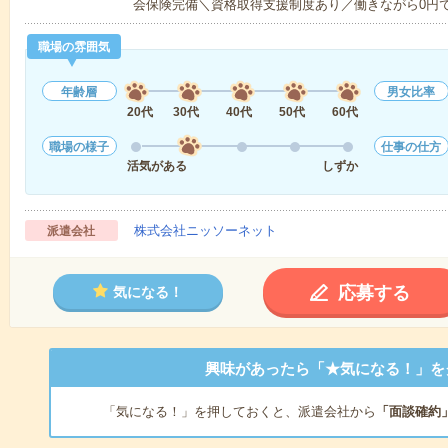
会保険完備＼資格取得支援制度あり／働きながら0円
職場の雰囲気
年齢層
男女比率
20代
30代
40代
50代
60代
職場の様子
仕事の仕方
活気がある
しずか
株式会社ニッソーネット
派遣会社
応募する
気になる！
興味があったら「★気になる！」を
「気になる！」を押しておくと、派遣会社から
「面談確約