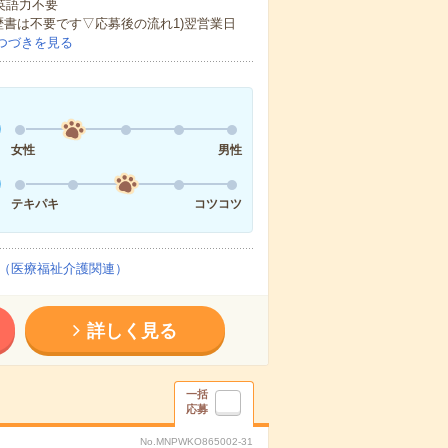
 英語力不要
歴書は不要です▽応募後の流れ1)翌営業日
つづきを見る
女性
男性
テキパキ
コツコツ
（医療福祉介護関連）
詳しく見る
一括
応募
No.MNPWKO865002-31