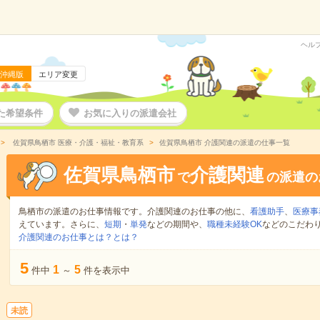
ヘル
沖縄版
エリア変更
た希望条件
お気に入りの派遣会社
佐賀県鳥栖市 医療・介護・福祉・教育系
佐賀県鳥栖市 介護関連の派遣の仕事一覧
佐賀県鳥栖市
介護関連
で
の派遣の
鳥栖市の派遣のお仕事情報です。介護関連のお仕事の他に、
看護助手
、
医療事
えています。さらに、
短期
・
単発
などの期間や、
職種未経験OK
などのこだわ
介護関連のお仕事とは？とは？
5
1
5
件中
～
件を表示中
未読