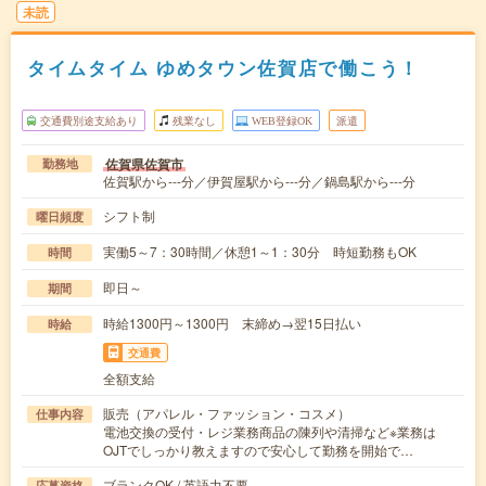
未読
タイムタイム ゆめタウン佐賀店で働こう！
交通費別途支給あり
残業なし
WEB登録OK
派遣
佐賀県佐賀市
勤務地
佐賀駅から---分／伊賀屋駅から---分／鍋島駅から---分
シフト制
曜日頻度
実働5～7：30時間／休憩1～1：30分 時短勤務もOK
時間
即日～
期間
時給1300円～1300円 末締め→翌15日払い
時給
交通費
全額支給
販売（アパレル・ファッション・コスメ）
仕事内容
電池交換の受付・レジ業務商品の陳列や清掃など※業務は
OJTでしっかり教えますので安心して勤務を開始で…
ブランクOK / 英語力不要
応募資格