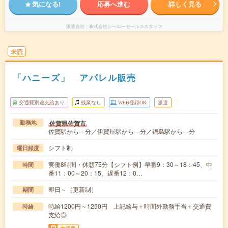
気になる!
応募へ進む
詳しく見る
派遣会社
株式会社シーエーセールススタッフ
未読
「ハニーズ」 アパレル販売
交通費別途支給あり
残業なし
WEB登録OK
派遣
佐賀県佐賀市
勤務地
佐賀駅から---分／伊賀屋駅から---分／鍋島駅から---分
シフト制
曜日頻度
実働8時間・休憩75分【シフト例】早番9：30～18：45、中
時間
番11：00～20：15、遅番12：0…
即日～（更新制）
期間
時給1200円～1250円 上記給与＋時間外勤務手当＋交通費
時給
支給◎