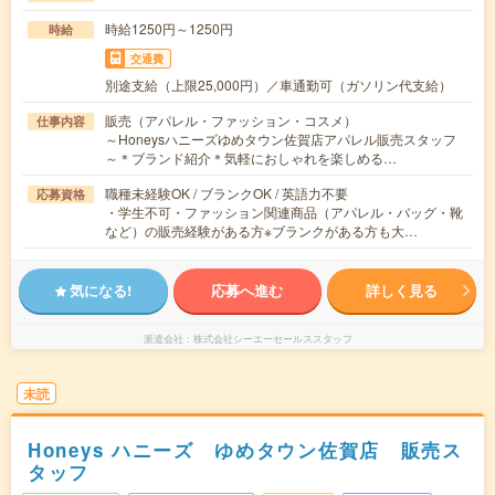
時給1250円～1250円
時給
交通費
別途支給（上限25,000円）／車通勤可（ガソリン代支給）
販売（アパレル・ファッション・コスメ）
仕事内容
～Honeysハニーズゆめタウン佐賀店アパレル販売スタッフ
～＊ブランド紹介＊気軽におしゃれを楽しめる…
職種未経験OK / ブランクOK / 英語力不要
応募資格
・学生不可・ファッション関連商品（アパレル・バッグ・靴
など）の販売経験がある方※ブランクがある方も大…
気になる!
応募へ進む
詳しく見る
派遣会社
株式会社シーエーセールススタッフ
未読
Honeys ハニーズ ゆめタウン佐賀店 販売ス
タッフ