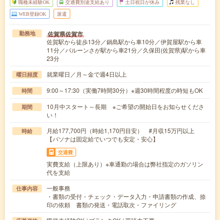
職種未経験OK
交通費別途支給あり
土日祝日が休み
残業なし
WEB登録OK
派遣
佐賀県佐賀市
勤務地
佐賀駅から徒歩13分／鍋島駅から車10分／伊賀屋駅から車
11分／バルーンさが駅から車21分／久保田(佐賀県)駅から車
23分
就業曜日／月～金で週4日以上
曜日頻度
9:00～17:30（実働7時間30分）※週30時間程度の時短もOK
時間
10月中スタート～長期 ※ご希望の開始日をお知らせくださ
期間
い！
月給177,700円（時給1,170円目安） #月収15万円以上
時給
【パソナは固定給でいつでも安定・安心】
交通費
実費支給（上限あり）※車通勤の場合は弊社指定のガソリン
代を支給
一般事務
仕事内容
・書類の受付・チェック・データ入力・申請書類の作成、捺
印の依頼 書類の発送・電話取次・ファイリング