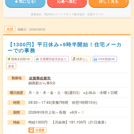
気になる!
応募へ進む
詳しく見る
派遣会社
西日本エリートスタッフ株式会社 佐賀オフィス
未読
掲載日
2026/08/02
【1300円】平日休み×9時半開始！住宅メーカ
ーでの事務
職種未経験OK
交通費別途支給あり
残業なし
WEB登録OK
派遣
佐賀県佐賀市
勤務地
鍋島駅から車5分
月・火・木・金・土・祝(週5日) ※お休み：水曜＋日曜
曜日頻度
09:30～17:45(実働7時間 休憩1時間15分)
時間
2026年09月上旬～長期 ※9月～！
期間
時給1300円 【月給例】191,100円（21日換算）
時給
交通費