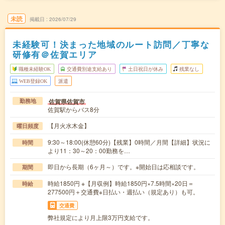
未読
掲載日
2026/07/29
未経験可！決まった地域のルート訪問／丁寧な
研修有＠佐賀エリア
職種未経験OK
交通費別途支給あり
土日祝日が休み
残業なし
WEB登録OK
派遣
佐賀県佐賀市
勤務地
佐賀駅からバス8分
【月火水木金】
曜日頻度
9:30～18:00(休憩60分)【残業】0時間／月間【詳細】状況に
時間
より11：30～20：00勤務を…
即日から長期（6ヶ月～）です。※開始日は応相談です。
期間
時給1850円 ※【月収例】時給1850円×7.5時間×20日＝
時給
277500円＋交通費※日払い・週払い（規定あり）も可。
交通費
弊社規定により月上限3万円支給です。