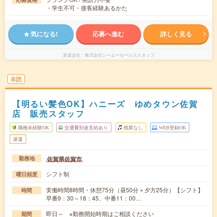
・学生不可・接客経験あるかた
気になる!
応募へ進む
詳しく見る
派遣会社
株式会社シーエーセールススタッフ
未読
【明るい髪色OK】ハニーズ ゆめタウン佐賀
店 販売スタッフ
職種未経験OK
交通費別途支給あり
残業なし
WEB登録OK
派遣
佐賀県佐賀市
勤務地
シフト制
曜日頻度
実働時間8時間・休憩75分（昼50分＋夕方25分）【シフト】
時間
早番9：30～18：45、中番11：00…
即日～ ※勤務開始時期はご相談ください
期間