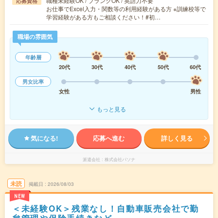
職種未経験OK / ブランクOK / 英語力不要
応募資格
お仕事でExcel入力・関数等の利用経験がある方 ※訓練校等で
学習経験がある方もご相談ください！#初…
職場の雰囲気
年齢層
20代
30代
40代
50代
60代
男女比率
女性
男性
もっと見る
気になる!
応募へ進む
詳しく見る
派遣会社
株式会社パソナ
未読
掲載日
2026/08/03
NEW
＜未経験OK＞残業なし！自動車販売会社で勤
怠管理や保険手続きなど