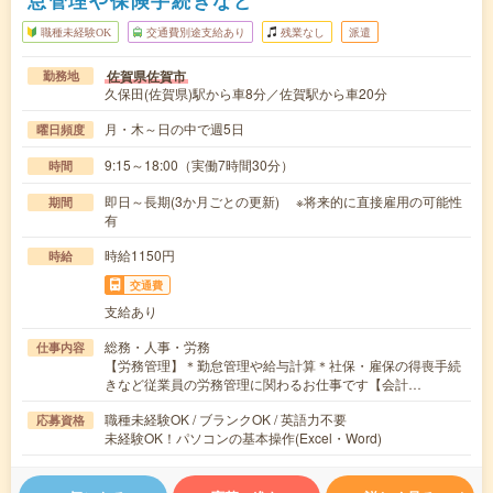
職種未経験OK
交通費別途支給あり
残業なし
派遣
佐賀県佐賀市
勤務地
久保田(佐賀県)駅から車8分／佐賀駅から車20分
月・木～日の中で週5日
曜日頻度
9:15～18:00（実働7時間30分）
時間
即日～長期(3か月ごとの更新) ※将来的に直接雇用の可能性
期間
有
時給1150円
時給
交通費
支給あり
総務・人事・労務
仕事内容
【労務管理】＊勤怠管理や給与計算＊社保・雇保の得喪手続
きなど従業員の労務管理に関わるお仕事です【会計…
職種未経験OK / ブランクOK / 英語力不要
応募資格
未経験OK！パソコンの基本操作(Excel・Word)