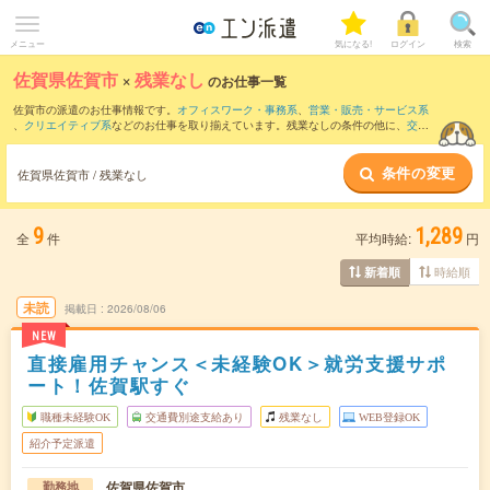
メニュー
気になる!
ログイン
検索
佐賀県佐賀市
×
残業なし
のお仕事一覧
佐賀市の派遣のお仕事情報です。
オフィスワーク・事務系
、
営業・販売・サービス系
、
クリエイティブ系
などのお仕事を取り揃えています。残業なしの条件の他に、
交通
費別途支給あり
、
職種未経験OK
、
友だちと一緒の応募OK
などのこだわり条件も取り
揃えています。
条件の変更
佐賀県佐賀市 / 残業なし
9
1,289
全
件
平均時給:
円
時給順
新着順
未読
掲載日
2026/08/06
NEW
直接雇用チャンス＜未経験OK＞就労支援サポ
ート！佐賀駅すぐ
職種未経験OK
交通費別途支給あり
残業なし
WEB登録OK
紹介予定派遣
佐賀県佐賀市
勤務地