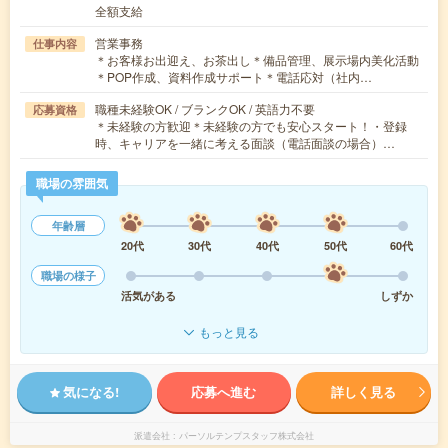
全額支給
営業事務
仕事内容
＊お客様お出迎え、お茶出し＊備品管理、展示場内美化活動
＊POP作成、資料作成サポート＊電話応対（社内…
職種未経験OK / ブランクOK / 英語力不要
応募資格
＊未経験の方歓迎＊未経験の方でも安心スタート！・登録
時、キャリアを一緒に考える面談（電話面談の場合）…
職場の雰囲気
年齢層
20代
30代
40代
50代
60代
職場の様子
活気がある
しずか
もっと見る
気になる!
応募へ進む
詳しく見る
派遣会社
パーソルテンプスタッフ株式会社