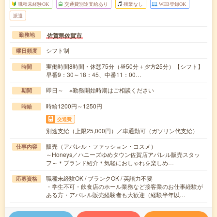
職種未経験OK
交通費別途支給あり
残業なし
WEB登録OK
派遣
佐賀県佐賀市
勤務地
シフト制
曜日頻度
実働時間8時間・休憩75分（昼50分＋夕方25分）【シフト】
時間
早番9：30～18：45、中番11：00…
即日～ ※勤務開始時期はご相談ください
期間
時給1200円～1250円
時給
交通費
別途支給（上限25,000円）／車通勤可（ガソリン代支給）
販売（アパレル・ファッション・コスメ）
仕事内容
～Honeys／ハニーズゆめタウン佐賀店アパレル販売スタッ
フ～＊ブランド紹介＊気軽におしゃれを楽しめ…
職種未経験OK / ブランクOK / 英語力不要
応募資格
・学生不可・飲食店のホール業務など接客業のお仕事経験が
ある方・アパレル販売経験者も大歓迎（経験半年以…