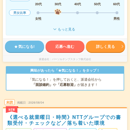
20代
30代
40代
50代
60代
男女比率
女性
男性
もっと見る
気になる!
応募へ進む
詳しく見る
派遣会社
パーソルテンプスタッフ株式会社
興味があったら「★気になる！」をタップ！
「気になる！」を押しておくと、派遣会社から
「面談確約」
や
「応募歓迎」
が届きます！
未読
掲載日
2026/08/04
NEW
《選べる就業曜日・時間》NTTグループでの書
類受付・チェックなど／落ち着いた環境