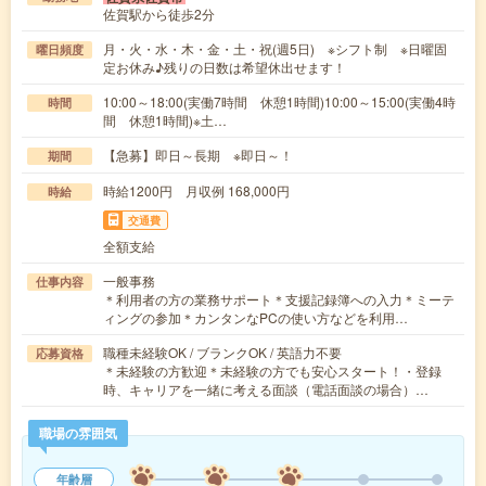
佐賀駅から徒歩2分
月・火・水・木・金・土・祝(週5日) ※シフト制 ※日曜固
曜日頻度
定お休み♪残りの日数は希望休出せます！
10:00～18:00(実働7時間 休憩1時間)10:00～15:00(実働4時
時間
間 休憩1時間)※土…
【急募】即日～長期 ※即日～！
期間
時給1200円 月収例 168,000円
時給
交通費
全額支給
一般事務
仕事内容
＊利用者の方の業務サポート＊支援記録簿への入力＊ミーテ
ィングの参加＊カンタンなPCの使い方などを利用…
職種未経験OK / ブランクOK / 英語力不要
応募資格
＊未経験の方歓迎＊未経験の方でも安心スタート！・登録
時、キャリアを一緒に考える面談（電話面談の場合）…
職場の雰囲気
年齢層