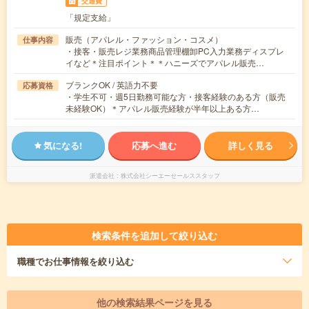
交通費
「規定支給」
販売（アパレル・ファッション・コスメ）
仕事内容
・接客・販売レジ業務商品管理棚卸PC入力業務ディスプレ
イなど＊注目ポイント＊＊ハニーズでアパレル販売…
ブランクOK / 英語力不要
応募資格
・学生不可・週5日勤務可能な方・接客経験のある方（販売
未経験OK）＊アパレル販売経験が半年以上ある方…
気になる!
応募へ進む
詳しく見る
派遣会社
株式会社シーエーセールススタッフ
検索条件を追加して絞り込む
職種
でお仕事情報を絞り込む
他の検索結果ページを見る