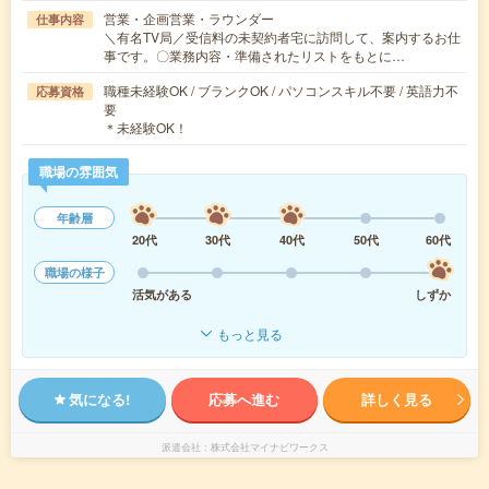
営業・企画営業・ラウンダー
仕事内容
＼有名TV局／受信料の未契約者宅に訪問して、案内するお仕
事です。〇業務内容・準備されたリストをもとに…
職種未経験OK / ブランクOK / パソコンスキル不要 / 英語力不
応募資格
要
＊未経験OK！
職場の雰囲気
年齢層
20代
30代
40代
50代
60代
職場の様子
活気がある
しずか
もっと見る
気になる!
応募へ進む
詳しく見る
派遣会社
株式会社マイナビワークス