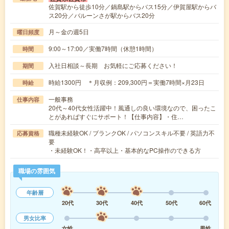
佐賀駅から徒歩10分／鍋島駅からバス15分／伊賀屋駅からバ
ス20分／バルーンさが駅からバス20分
月～金の週5日
曜日頻度
9:00～17:00／実働7時間（休憩1時間）
時間
入社日相談～長期 お気軽にご応募ください！
期間
時給1300円 ＊月収例：209,300円＝実働7時間×月23日
時給
一般事務
仕事内容
20代～40代女性活躍中！風通しの良い環境なので、困ったこ
とがあればすぐにサポート！【仕事内容】・住…
職種未経験OK / ブランクOK / パソコンスキル不要 / 英語力不
応募資格
要
・未経験OK！・高卒以上・基本的なPC操作のできる方
職場の雰囲気
年齢層
20代
30代
40代
50代
60代
男女比率
女性
男性