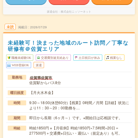
派遣会社
株式会社ニッソーネット
未読
掲載日
2026/07/29
未経験可！決まった地域のルート訪問／丁寧な
研修有＠佐賀エリア
職種未経験OK
交通費別途支給あり
土日祝日が休み
残業なし
WEB登録OK
派遣
佐賀県佐賀市
勤務地
佐賀駅からバス8分
【月火水木金】
曜日頻度
9:30～18:00(休憩60分)【残業】0時間／月間【詳細】状況に
時間
より11：30～20：00勤務を…
即日から長期（6ヶ月～）です。※開始日は応相談です。
期間
時給1850円 ※【月収例】時給1850円×7.5時間×20日＝
時給
277500円＋交通費※日払い・週払い（規定あり）も可。