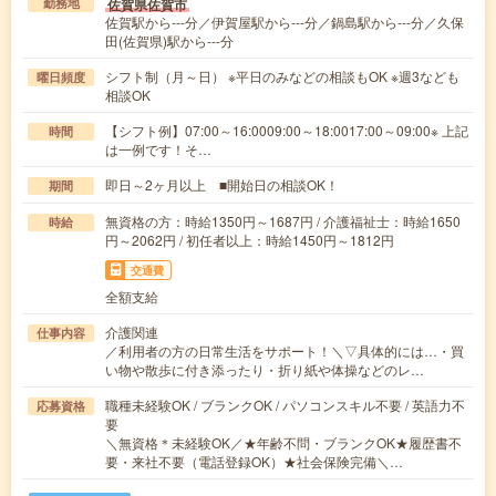
佐賀県佐賀市
勤務地
佐賀駅から---分／伊賀屋駅から---分／鍋島駅から---分／久保
田(佐賀県)駅から---分
シフト制（月～日） ※平日のみなどの相談もOK ※週3なども
曜日頻度
相談OK
【シフト例】07:00～16:0009:00～18:0017:00～09:00※ 上記
時間
は一例です！そ…
即日～2ヶ月以上 ■開始日の相談OK！
期間
無資格の方：時給1350円～1687円 / 介護福祉士：時給1650
時給
円～2062円 / 初任者以上：時給1450円～1812円
交通費
全額支給
介護関連
仕事内容
／利用者の方の日常生活をサポート！＼▽具体的には…・買
い物や散歩に付き添ったり・折り紙や体操などのレ…
職種未経験OK / ブランクOK / パソコンスキル不要 / 英語力不
応募資格
要
＼無資格＊未経験OK／★年齢不問・ブランクOK★履歴書不
要・来社不要（電話登録OK）★社会保険完備＼…