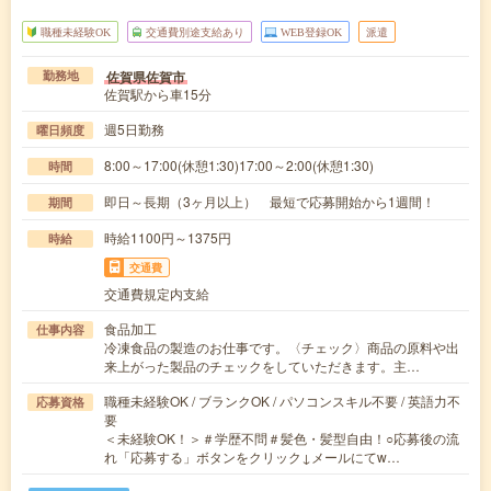
職種未経験OK
交通費別途支給あり
WEB登録OK
派遣
佐賀県佐賀市
勤務地
佐賀駅から車15分
週5日勤務
曜日頻度
8:00～17:00(休憩1:30)17:00～2:00(休憩1:30)
時間
即日～長期（3ヶ月以上） 最短で応募開始から1週間！
期間
時給1100円～1375円
時給
交通費
交通費規定内支給
食品加工
仕事内容
冷凍食品の製造のお仕事です。〈チェック〉商品の原料や出
来上がった製品のチェックをしていただきます。主…
職種未経験OK / ブランクOK / パソコンスキル不要 / 英語力不
応募資格
要
＜未経験OK！＞＃学歴不問＃髪色・髪型自由！○応募後の流
れ「応募する」ボタンをクリック↓メールにてw…