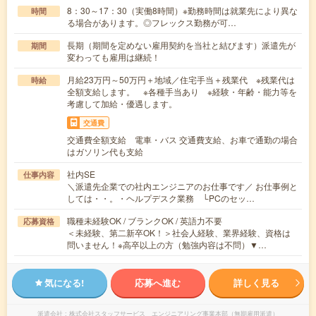
8：30～17：30（実働8時間）※勤務時間は就業先により異な
時間
る場合があります。◎フレックス勤務が可…
長期（期間を定めない雇用契約を当社と結びます）派遣先が
期間
変わっても雇用は継続！
月給23万円～50万円＋地域／住宅手当＋残業代 ※残業代は
時給
全額支給します。 ※各種手当あり ※経験・年齢・能力等を
考慮して加給・優遇します。
交通費
交通費全額支給 電車・バス 交通費支給、お車で通勤の場合
はガソリン代も支給
社内SE
仕事内容
＼派遣先企業での社内エンジニアのお仕事です／ お仕事例と
しては・・。・ヘルプデスク業務 └PCのセッ…
職種未経験OK / ブランクOK / 英語力不要
応募資格
＜未経験、第二新卒OK！＞社会人経験、業界経験、資格は
問いません！※高卒以上の方（勉強内容は不問）▼…
気になる!
応募へ進む
詳しく見る
派遣会社
株式会社スタッフサービス エンジニアリング事業本部（無期雇用派遣）