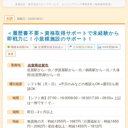
派遣会社
株式会社スタッフサービス エンジニアリング事業本部（無期雇用派遣）
未読
掲載日
2026/08/01
＜履歴書不要＞資格取得サポートで未経験から
即戦力に！小規模施設のサポート！
職種未経験OK
交通費別途支給あり
土日祝日が休み
WEB登録OK
派遣
佐賀県佐賀市
勤務地
佐賀駅から---分／伊賀屋駅から---分／鍋島駅から---分／久保
田(佐賀県)駅から---分
シフト制（月～日） ※平日のみなどの相談もOK ※週3日も相
曜日頻度
談OK
【シフト例】07:00～16:0009:00～18:0017:00～09:00※ 上記
時間
は一例です！そ…
即日～2ヶ月以上
期間
無資格の方：時給1350円～1687円 / 介護福祉士：時給1650
時給
円～2062円 / 初任者以上：時給1450円～1812円