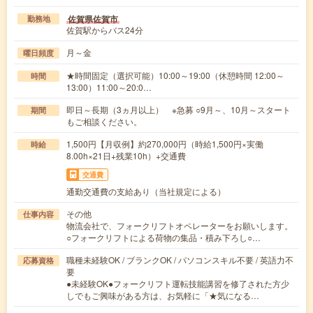
佐賀県佐賀市
勤務地
佐賀駅からバス24分
月～金
曜日頻度
★時間固定（選択可能）10:00～19:00（休憩時間 12:00～
時間
13:00）11:00～20:0…
即日～長期（3ヵ月以上） ※急募 ○9月～、10月～スタート
期間
もご相談ください。
1,500円【月収例】約270,000円（時給1,500円×実働
時給
8.00h×21日+残業10h）+交通費
交通費
通勤交通費の支給あり（当社規定による）
その他
仕事内容
物流会社で、フォークリフトオペレーターをお願いします。
○フォークリフトによる荷物の集品・積み下ろし○…
職種未経験OK / ブランクOK / パソコンスキル不要 / 英語力不
応募資格
要
●未経験OK●フォークリフト運転技能講習を修了された方少
しでもご興味がある方は、お気軽に「★気になる…