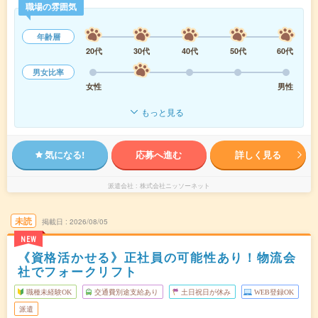
職場の雰囲気
年齢層
20代
30代
40代
50代
60代
男女比率
女性
男性
もっと見る
気になる!
応募へ進む
詳しく見る
派遣会社
株式会社ニッソーネット
未読
掲載日
2026/08/05
NEW
《資格活かせる》正社員の可能性あり！物流会
社でフォークリフト
職種未経験OK
交通費別途支給あり
土日祝日が休み
WEB登録OK
派遣