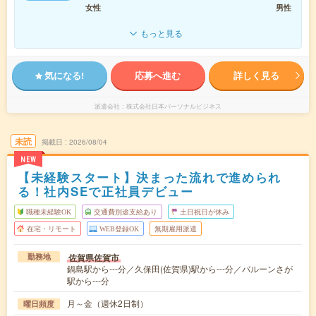
女性
男性
もっと見る
気になる!
応募へ進む
詳しく見る
派遣会社
株式会社日本パーソナルビジネス
未読
掲載日
2026/08/04
NEW
【未経験スタート】決まった流れで進められ
る！社内SEで正社員デビュー
職種未経験OK
交通費別途支給あり
土日祝日が休み
在宅・リモート
WEB登録OK
無期雇用派遣
佐賀県佐賀市
勤務地
鍋島駅から---分／久保田(佐賀県)駅から---分／バルーンさが
駅から---分
月～金（週休2日制）
曜日頻度