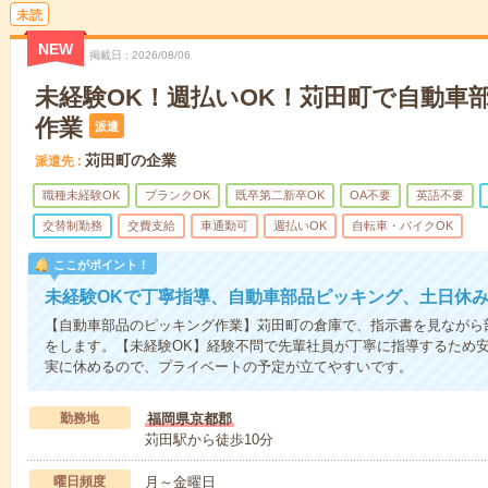
未読
NEW
掲載日
2026/08/06
未経験OK！週払いOK！苅田町で自動車
作業
派遣
苅田町の企業
派遣先
職種未経験OK
ブランクOK
既卒第二新卒OK
OA不要
英語不要
交替制勤務
交費支給
車通勤可
週払いOK
自転車・バイクOK
ここがポイント！
未経験OKで丁寧指導、自動車部品ピッキング、土日休
【自動車部品のピッキング作業】苅田町の倉庫で、指示書を見ながら
をします。【未経験OK】経験不問で先輩社員が丁寧に指導するため
実に休めるので、プライベートの予定が立てやすいです。
勤務地
福岡県京都郡
苅田駅から徒歩10分
曜日頻度
月～金曜日