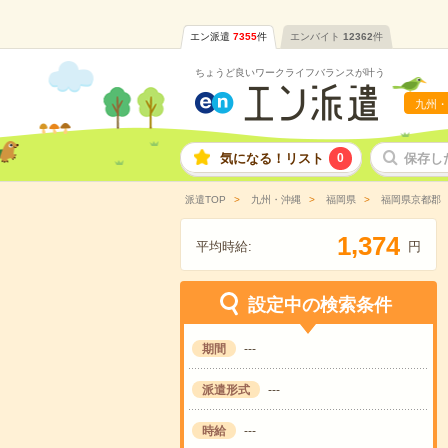
エン派遣
7355
件
エンバイト
12362
件
ちょうど良いワークライフバランスが叶う
九州・
気になる！リスト
0
保存し
派遣TOP
九州・沖縄
福岡県
福岡県京都郡
,
1
3
7
4
平均時給:
円
設定中の検索条件
期間
---
派遣形式
---
時給
---