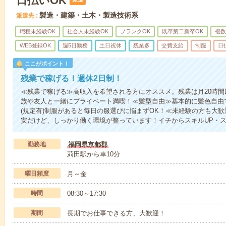
日払いOK
製造・建築・土木・製造技術系
派遣先
職種未経験OK
社会人未経験OK
ブランクOK
既卒第二新卒OK
複数
WEB登録OK
週5日勤務
土日祝休
残業多
交費支給
制服
日
ここがポイント！
残業で稼げる！週休2日制！
≪残業で稼げる≫高収入を希望される方にオススメ。残業は月20時間
族や友人と一緒にプライベート満喫！≪髪型自由≫基本的に髪色自由
(規定有)制服があると毎日の服選びに悩まずOK！≪未経験の方も大
安だけど、しっかり働く環境が整っています！イチからスキルUP・ス
勤務地
福岡県京都郡
苅田駅から車10分
曜日頻度
月～金
時間
08:30～17:30
期間
長期でお仕事できる方、大歓迎！