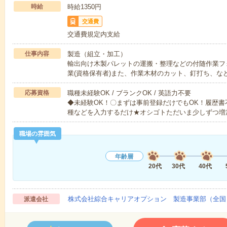
時給
時給1350円
交通費
交通費規定内支給
仕事内容
製造（組立・加工）
輸出向け木製パレットの運搬・整理などの付随作業フ
業(資格保有者)また、作業木材のカット、釘打ち、な
応募資格
職種未経験OK / ブランクOK / 英語力不要
◆未経験OK！〇まずは事前登録だけでもOK！履歴
種などを入力するだけ★オシゴトただいま少しずつ増
職場の雰囲気
年齢層
20代
30代
40代
株式会社綜合キャリアオプション 製造事業部（全国
派遣会社