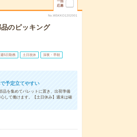
一括
応募
No.WSKKO1202001
部品のピッキング
週5日勤務
土日祝休
深夜・早朝
みで予定立てやすい
部品を集めてパレットに置き、出荷準備
安心して働けます。【土日休み】週末は確