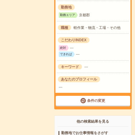
勤務地
京都郡
勤務エリア
職種
軽作業・物流・工場・その他
こだわりINDEX
---
絶対
---
できれば
キーワード
---
あなたのプロフィール
---
条件の変更
他の検索結果を見る
勤務地でお仕事情報をさがす