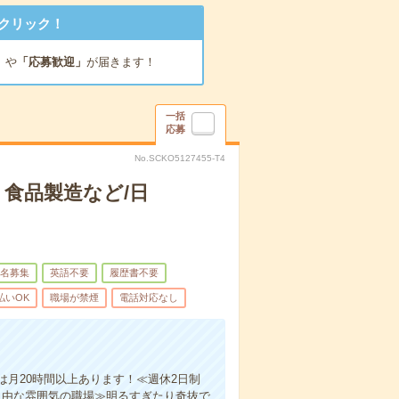
クリック！
」
や
「応募歓迎」
が届きます！
一括
応募
No.SCKO5127455-T4
食品製造など/日
名募集
英語不要
履歴書不要
払いOK
職場が禁煙
電話対応なし
月20時間以上あります！≪週休2日制
自由な雰囲気の職場≫明るすぎたり奇抜で