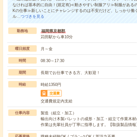
なければ基本的に自由！(規定有)≪動きやすい制服アリ≫制服がある
Kの仕事≫新しいことにチャレンジするのは不安だけど、しっかり働
ル…
つづきを見る
勤務地
福岡県京都郡
苅田駅から車10分
曜日頻度
月～金
時間
08:30～17:30
期間
長期でお仕事できる方、大歓迎！
時給
時給1350円
交通費
交通費規定内支給
仕事内容
製造（組立・加工）
輸出向け木製パレットの成形・加工・組立て作業木材
作業は先輩社員が丁寧に指導します。【取扱製品情報
応募資格
職種未経験OK / ブランクOK / 英語力不要