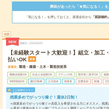
興味があったら「★気になる！」を
「気になる！」を押しておくと、派遣会社から
「面談確約
未読
NEW
掲載日
2026/08/05
【未経験スタート大歓迎！】組立・加工・
払いOK
派遣
製造・建築・土木・製造技術系
派遣先
職種未経験OK
社会人未経験OK
ブランクOK
既卒第二新卒OK
複数
WEB登録OK
週5日勤務
土日祝休
残業多
交費支給
制服
日
ここがポイント！
残業多めでがっつり稼ぐ！週休2日制！
≪残業多めでがっつり稼ぐ≫高収入を希望される方にオススメ。残業は
≫週末は家族や友人と一緒にプライベート満喫！≪ヘアカラーOKで