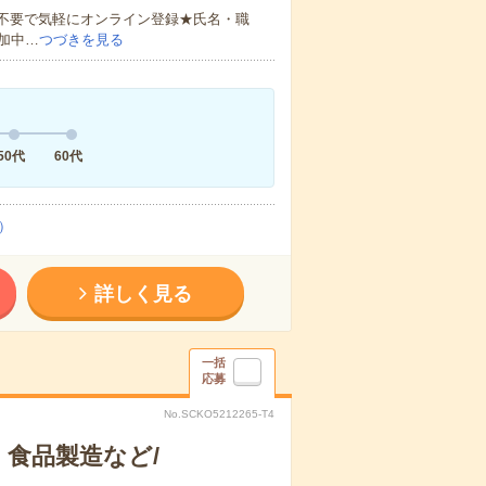
書不要で気軽にオンライン登録★氏名・職
加中…
つづきを見る
50代
60代
）
詳しく見る
一括
応募
No.SCKO5212265-T4
食品製造など/