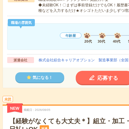
◆未経験OK！〇まずは事前登録だけでもOK！履歴
種などを入力するだけ★オシゴトただいま少しずつ増
職場の雰囲気
年齢層
20代
30代
40代
株式会社綜合キャリアオプション 製造事業部（全国
派遣会社
応募する
気になる！
未読
NEW
掲載日
2026/08/05
【経験がなくても大丈夫＊】組立・加工・
派遣