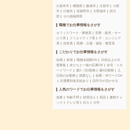
久留米市
糟屋郡
飯塚市
古賀市
小郡
市
行橋市
筑紫野市
大野城市
田川
郡
その他福岡県
職種でお仕事情報をさがす
オフィスワーク・事務系
営業・販売・サー
ビス系
クリエイティブ系
IT・エンジニア
系
技術系
医療・介護・福祉・教育系
こだわりでお仕事情報をさがす
短期
単発
職種未経験OK
10名以上の大
量募集
友だちと一緒の応募OK
在宅・リモ
ートワーク
週2～3日勤務
週4日勤務
土
日祝のみ勤務
残業なし
副業・WワークOK
交通費別途支給あり
語学力が活かせる
人気のワードでお仕事情報をさがす
急募
年齢不問
財団法人
英語
書類チェ
ック
テレビ局
封入
大学