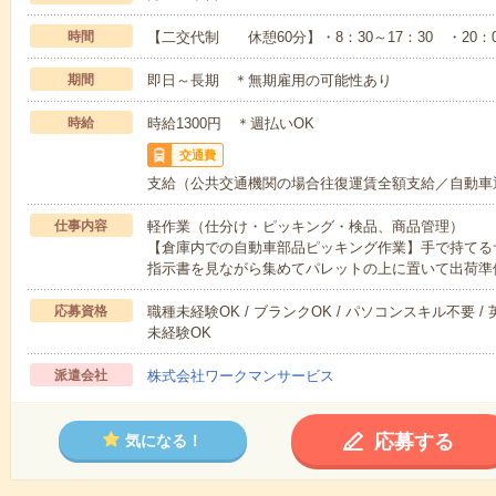
時間
【二交代制 休憩60分】・8：30～17：30 ・20：0
期間
即日～長期 ＊無期雇用の可能性あり
時給
時給1300円 ＊週払いOK
交通費
支給（公共交通機関の場合往復運賃全額支給／自動車
仕事内容
軽作業（仕分け・ピッキング・検品、商品管理）
【倉庫内での自動車部品ピッキング作業】手で持てる
指示書を見ながら集めてパレットの上に置いて出荷準
応募資格
職種未経験OK / ブランクOK / パソコンスキル不要 /
未経験OK
派遣会社
株式会社ワークマンサービス
応募する
気になる！