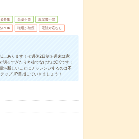
名募集
英語不要
履歴書不要
払いOK
職場が禁煙
電話対応なし
以上あります！≪週休2日制≫週末は家
で明るすぎたり奇抜でなければOKです！
歓迎≫新しいことにチャレンジするのは不
テップUP目指していきましょう！