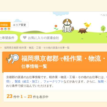
ヘル
沖縄版
エリア変更
た希望条件
お気に入りの派遣会社
福岡県京都郡 軽作業・物流・工場・その他の派遣の仕事一覧
福岡県京都郡
軽作業・物流
で
仕事情報一覧
京都郡の派遣のお仕事情報です。軽作業・物流・工場・その他のお仕事には、
理）
、
製造（組立・加工）
、
フォークリフト
などがあります。さらに、
短期
・
わり条件で絞り込んでいただけます。
23
1
23
件中
～
件を表示中