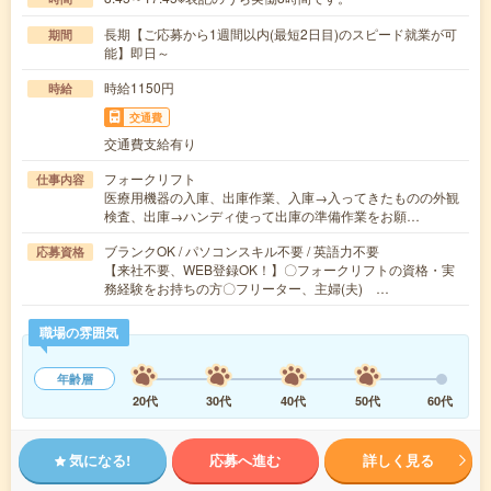
長期【ご応募から1週間以内(最短2日目)のスピード就業が可
期間
能】即日～
時給1150円
時給
交通費
交通費支給有り
フォークリフト
仕事内容
医療用機器の入庫、出庫作業、入庫→入ってきたものの外観
検査、出庫→ハンディ使って出庫の準備作業をお願…
ブランクOK / パソコンスキル不要 / 英語力不要
応募資格
【来社不要、WEB登録OK！】〇フォークリフトの資格・実
務経験をお持ちの方〇フリーター、主婦(夫) …
職場の雰囲気
年齢層
20代
30代
40代
50代
60代
気になる!
応募へ進む
詳しく見る