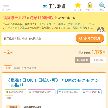
メニュー
気になる!
ログイン
検索
福岡県三井郡
×
時給1100円以上
のお仕事一覧
三井郡の派遣のお仕事情報です。
オフィスワーク・事務系
、
営業・販売・サービス系
、
クリエイティブ系
などのお仕事を取り揃えています。さらに、
短期
・
単発
などの期
間や、
職種未経験OK
などのこだわり条件で絞り込んでいただけます。
条件の変更
福岡県三井郡 / 時給1100円以上
2
1,175
全
件
平均時給:
円
時給順
新着順
未読
掲載日
2026/06/22
《単発1日OK！日払い可》＊DMのモクモクシ
ール貼り
職種未経験OK
交通費別途支給あり
土日祝日が休み
WEB登録OK
派遣
福岡県三井郡
勤務地