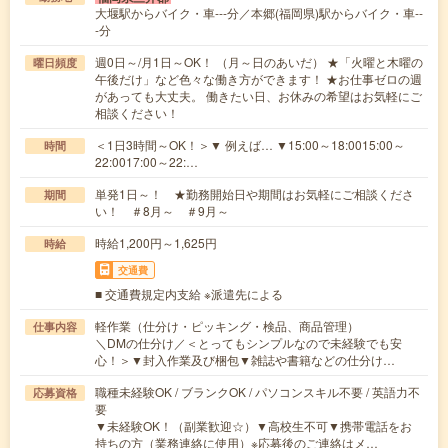
大堰駅からバイク・車---分／本郷(福岡県)駅からバイク・車--
-分
週0日～/月1日～OK！ （月～日のあいだ） ★「火曜と木曜の
曜日頻度
午後だけ」など色々な働き方ができます！ ★お仕事ゼロの週
があっても大丈夫。 働きたい日、お休みの希望はお気軽にご
相談ください！
＜1日3時間～OK！＞▼ 例えば… ▼15:00～18:0015:00～
時間
22:0017:00～22:…
単発1日～！ ★勤務開始日や期間はお気軽にご相談くださ
期間
い！ ＃8月～ ＃9月～
時給1,200円～1,625円
時給
交通費
■ 交通費規定内支給 ※派遣先による
軽作業（仕分け・ピッキング・検品、商品管理）
仕事内容
＼DMの仕分け／＜とってもシンプルなので未経験でも安
心！＞▼封入作業及び梱包▼雑誌や書籍などの仕分け…
職種未経験OK / ブランクOK / パソコンスキル不要 / 英語力不
応募資格
要
▼未経験OK！（副業歓迎☆）▼高校生不可▼携帯電話をお
持ちの方（業務連絡に使用）※応募後のご連絡はメ…