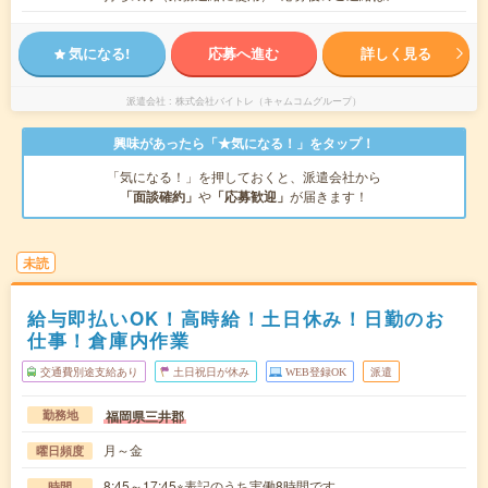
気になる!
応募へ進む
詳しく見る
派遣会社
株式会社バイトレ（キャムコムグループ）
興味があったら「★気になる！」をタップ！
「気になる！」を押しておくと、派遣会社から
「面談確約」
や
「応募歓迎」
が届きます！
未読
給与即払いOK！高時給！土日休み！日勤のお
仕事！倉庫内作業
交通費別途支給あり
土日祝日が休み
WEB登録OK
派遣
福岡県三井郡
勤務地
月～金
曜日頻度
8:45～17:45※表記のうち実働8時間です。
時間