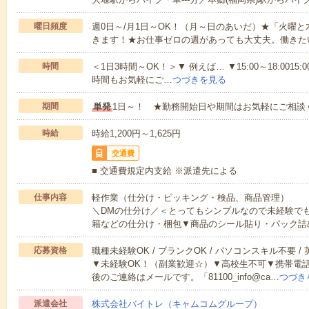
曜日頻度
週0日～/月1日～OK！（月～日のあいだ）★「火曜
きます！★お仕事ゼロの週があっても大丈夫。働きた
時間
＜1日3時間～OK！＞▼ 例えば… ▼15:00～18:0015:00
時間もお気軽にご…
つづきを見る
期間
単発
1日～！ ★勤務開始日や期間はお気軽にご相談
時給
時給1,200円～1,625円
交通費
■ 交通費規定内支給 ※派遣先による
仕事内容
軽作業（仕分け・ピッキング・検品、商品管理）
＼DMの仕分け／＜とってもシンプルなので未経験で
籍などの仕分け・梱包▼商品のシール貼り・パック詰
応募資格
職種未経験OK / ブランクOK / パソコンスキル不要 /
▼未経験OK！（副業歓迎☆）▼高校生不可▼携帯電
後のご連絡はメールです。「81100_info@ca…
つづき
派遣会社
株式会社バイトレ（キャムコムグループ）