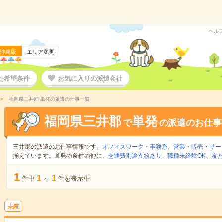
ヘル
沖縄版
エリア変更
た希望条件
お気に入りの派遣会社
福岡県三井郡 単発の派遣の仕事一覧
福岡県三井郡
単発
で
の派遣のお仕事
三井郡の派遣のお仕事情報です。
オフィスワーク・事務系
、
営業・販売・サー
揃えています。単発の条件の他に、
交通費別途支給あり
、
職種未経験OK
、
友
1
1
1
件中
～
件を表示中
未読