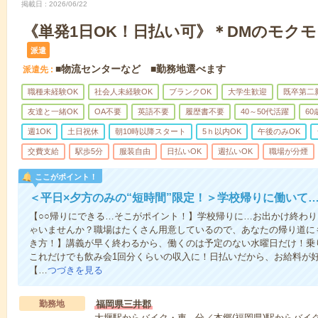
掲載日
2026/06/22
《単発1日OK！日払い可》＊DMのモク
派遣
■物流センターなど ■勤務地選べます
派遣先
職種未経験OK
社会人未経験OK
ブランクOK
大学生歓迎
既卒第二
友達と一緒OK
OA不要
英語不要
履歴書不要
40～50代活躍
6
週1OK
土日祝休
朝10時以降スタート
5ｈ以内OK
午後のみOK
交費支給
駅歩5分
服装自由
日払いOK
週払いOK
職場が分煙
ここがポイント！
＜平日×夕方のみの“短時間”限定！＞学校帰りに働いて
【○○帰りにできる…そこがポイント！】学校帰りに…お出かけ終わり
ゃいませんか？職場はたくさん用意しているので、あなたの帰り道に
き方！】講義が早く終わるから、働くのは予定のない水曜日だけ！乗
これだけでも飲み会1回分くらいの収入に！日払いだから、お給料が
【…
つづきを見る
勤務地
福岡県三井郡
大堰駅からバイク・車---分／本郷(福岡県)駅からバイク