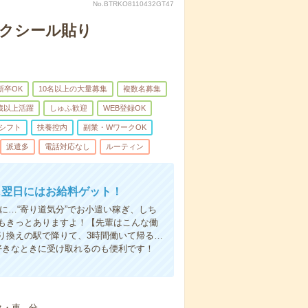
No.BTRKO8110432GT47
モクシール貼り
新卒OK
10名以上の大量募集
複数名募集
0歳以上活躍
しゅふ歓迎
WEB登録OK
シフト
扶養控内
副業・WワークOK
派遣多
電話対応なし
ルーティン
…翌日にはお給料ゲット！
に…“寄り道気分”でお小遣い稼ぎ、しち
もきっとありますよ！【先輩はこんな働
り換えの駅で降りて、3時間働いて帰る…
好きなときに受け取れるのも便利です！
・車---分