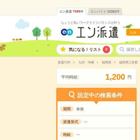
エン派遣
7355
件
エンバイト
12362
件
ちょうど良いワークライフバランスが叶う
九州・
気になる！リスト
0
保存し
派遣TOP
九州・沖縄
福岡県
福岡県三井郡
,
1
2
0
0
平均時給:
円
設定中の検索条件
期間
単発
派遣形式
---
時給
---