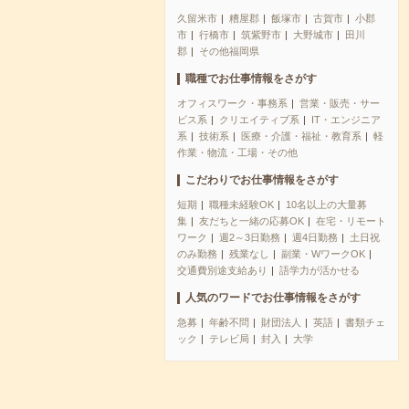
久留米市
糟屋郡
飯塚市
古賀市
小郡
市
行橋市
筑紫野市
大野城市
田川
郡
その他福岡県
職種でお仕事情報をさがす
オフィスワーク・事務系
営業・販売・サー
ビス系
クリエイティブ系
IT・エンジニア
系
技術系
医療・介護・福祉・教育系
軽
作業・物流・工場・その他
こだわりでお仕事情報をさがす
短期
職種未経験OK
10名以上の大量募
集
友だちと一緒の応募OK
在宅・リモート
ワーク
週2～3日勤務
週4日勤務
土日祝
のみ勤務
残業なし
副業・WワークOK
交通費別途支給あり
語学力が活かせる
人気のワードでお仕事情報をさがす
急募
年齢不問
財団法人
英語
書類チェ
ック
テレビ局
封入
大学