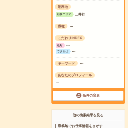
勤務地
三井郡
勤務エリア
職種
---
こだわりINDEX
---
絶対
---
できれば
キーワード
---
あなたのプロフィール
---
条件の変更
他の検索結果を見る
勤務地でお仕事情報をさがす