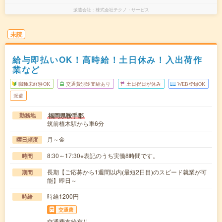
派遣会社
株式会社テクノ・サービス
未読
給与即払いOK！高時給！土日休み！入出荷作
業など
職種未経験OK
交通費別途支給あり
土日祝日が休み
WEB登録OK
派遣
福岡県鞍手郡
勤務地
筑前植木駅から車6分
月～金
曜日頻度
8:30～17:30※表記のうち実働8時間です。
時間
長期【ご応募から1週間以内(最短2日目)のスピード就業が可
期間
能】即日～
時給1200円
時給
交通費
交通費支給有り