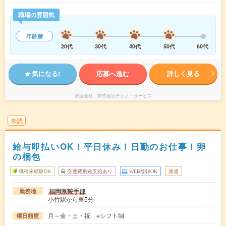
職場の雰囲気
年齢層
20代
30代
40代
50代
60代
気になる!
応募へ進む
詳しく見る
派遣会社
株式会社テクノ・サービス
未読
給与即払いOK！平日休み！日勤のお仕事！卵
の梱包
職種未経験OK
交通費別途支給あり
WEB登録OK
派遣
福岡県鞍手郡
勤務地
小竹駅から車5分
月～金・土・祝 ※シフト制
曜日頻度