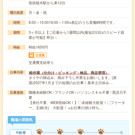
筑前植木駅から車12分
月～金・祝
曜日頻度
6:00～15:0016:00～1:00※表記のうち実働8時間です。
時間
3ヶ月以上【ご応募から1週間以内(最短2日目)のスピード就
期間
業が可能】即日～
時給1650円
時給
交通費
交通費支給有り
軽作業（仕分け・ピッキング・検品、商品管理）
仕事内容
タイヤの積込み、積み下ろし作業をお願いします。(派
遣)2027年1月までの短期のお仕事！基本土日休み…
職種未経験OK / ブランクOK / パソコンスキル不要 / 英語力不
応募資格
要
【来社不要、WEB登録OK！】〇未経験大歓迎！〇フリータ
ー、主婦(夫) 大歓迎！ ※お仕事の掛け持ち…
職場の雰囲気
年齢層