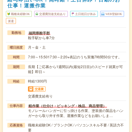
仕事！運搬作業
職種未経験OK
交通費別途支給あり
土日祝日が休み
WEB登録OK
派遣
福岡県鞍手郡
勤務地
鞍手駅から車7分
月～金・土
曜日頻度
7:00～15:5017:30～2:20※表記のうち実働7時間50分です。
時間
長期【ご応募から1週間以内(最短2日目)のスピード就業が可
期間
能】即日～
時給1300円
時給
交通費
交通費支給有り
軽作業（仕分け・ピッキング・検品、商品管理）
仕事内容
モノレールハンガーに引っ掛ける作業、塗装後の製品をハン
ガーから取り外す作業、運搬作業などをお願いしま…
職種未経験OK / ブランクOK / パソコンスキル不要 / 英語力不
応募資格
要