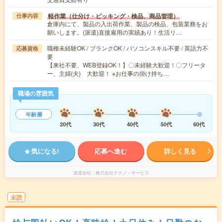
軽作業（仕分け・ピッキング・検品、商品管理）
仕事内容
倉庫内にて、製品の入出荷作業、製品の検品、包装業務をお
願いします。(派遣)直接雇用の実績あり！生活リ…
職種未経験OK / ブランクOK / パソコンスキル不要 / 英語力不
応募資格
要
【来社不要、WEB登録OK！】〇未経験大歓迎！〇フリータ
ー、主婦(夫) 大歓迎！ ※お仕事の掛け持ち…
職場の雰囲気
年齢層
20代
30代
40代
50代
60代
気になる!
応募へ進む
詳しく見る
派遣会社
株式会社テクノ・サービス
未読