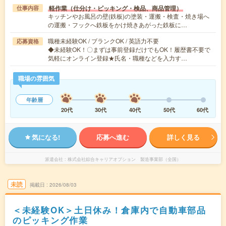
軽作業（仕分け・ピッキング・検品、商品管理）
仕事内容
キッチンやお風呂の壁(鉄板)の塗装・運搬・検査・焼き場へ
の運搬・フックへ鉄板をかけ焼きあがった鉄板に…
職種未経験OK / ブランクOK / 英語力不要
応募資格
◆未経験OK！〇まずは事前登録だけでもOK！履歴書不要で
気軽にオンライン登録★氏名・職種などを入力す…
職場の雰囲気
年齢層
20代
30代
40代
50代
60代
気になる!
応募へ進む
詳しく見る
派遣会社
株式会社綜合キャリアオプション 製造事業部（全国）
未読
掲載日
2026/08/03
＜未経験OK＞土日休み！倉庫内で自動車部品
のピッキング作業