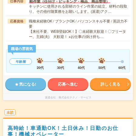
軽作業（仕分け・ピッキング・検品、商品管理）
仕事内容
キッチンに使用される部材のライン作業の組立、材料の段取
り、その他付随業務をお願いします。(派遣)アク…
職種未経験OK / ブランクOK / パソコンスキル不要 / 英語力不
応募資格
要
【来社不要、WEB登録OK！】〇未経験大歓迎！〇フリータ
ー、主婦(夫) 大歓迎！ ※お仕事の掛け持ち…
職場の雰囲気
年齢層
20代
30代
40代
50代
60代
気になる!
応募へ進む
詳しく見る
派遣会社
株式会社テクノ・サービス
未読
高時給！車通勤OK！土日休み！日勤のお仕
事！機械オペレーター