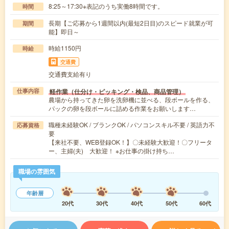
8:25～17:30※表記のうち実働8時間です。
時間
長期【ご応募から1週間以内(最短2日目)のスピード就業が可
期間
能】即日～
時給1150円
時給
交通費
交通費支給有り
軽作業（仕分け・ピッキング・検品、商品管理）
仕事内容
農場から持ってきた卵を洗卵機に並べる、段ボールを作る、
パックの卵を段ボールに詰める作業をお願いします…
職種未経験OK / ブランクOK / パソコンスキル不要 / 英語力不
応募資格
要
【来社不要、WEB登録OK！】〇未経験大歓迎！〇フリータ
ー、主婦(夫) 大歓迎！ ※お仕事の掛け持ち…
職場の雰囲気
年齢層
20代
30代
40代
50代
60代