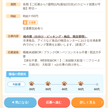
長期【ご応募から1週間以内(最短2日目)のスピード就業が可
期間
能】即日～
時給1150円
時給
交通費
交通費支給有り
軽作業（仕分け・ピッキング・検品、商品管理）
仕事内容
冷凍食品、アイスなど食品の物流センターにおける冷凍倉庫
内でのピッキング業務をお願いします。(派遣)ア…
職種未経験OK / ブランクOK / パソコンスキル不要 / 英語力不
応募資格
要
【来社不要、WEB登録OK！】〇未経験大歓迎！〇フリータ
ー、主婦(夫) 大歓迎！ ※お仕事の掛け持ち…
職場の雰囲気
年齢層
20代
30代
40代
50代
60代
気になる!
応募へ進む
詳しく見る