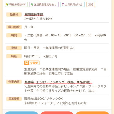
職種未経験OK
交通費別途支給あり
土日祝日が休み
派遣
福岡県鞍手郡
勤務地
小竹駅から徒歩10分
月～金
曜日頻度
＜二交代勤務 ＞6：00～15：0018：00～27：00 ※休憩60
時間
分
即日～長期 ＊無期雇用の可能性あり
期間
時給1200円 ※週払い可
時給
交通費
別途支給 ＊公共交通機関の場合：往復運賃全額支給 ＊自
動車通勤の場合：距離に応じて支給
軽作業（仕分け・ピッキング・検品、商品管理）
仕事内容
＼倉庫内での自動車部品出荷ピッキング作業・フォークリフ
ト作業／手で持てるサイズの荷物を仕分けて、決め…
職種未経験OK / ブランクOK
応募資格
未経験OK！フォークリフト免許をお持ちの方