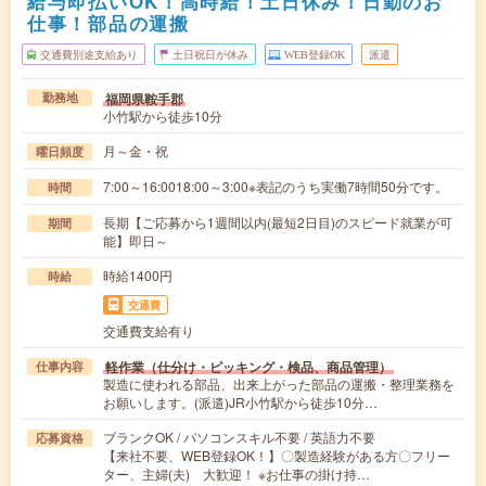
給与即払いOK！高時給！土日休み！日勤のお
仕事！部品の運搬
交通費別途支給あり
土日祝日が休み
WEB登録OK
派遣
福岡県鞍手郡
勤務地
小竹駅から徒歩10分
月～金・祝
曜日頻度
7:00～16:0018:00～3:00※表記のうち実働7時間50分です。
時間
長期【ご応募から1週間以内(最短2日目)のスピード就業が可
期間
能】即日～
時給1400円
時給
交通費
交通費支給有り
軽作業（仕分け・ピッキング・検品、商品管理）
仕事内容
製造に使われる部品、出来上がった部品の運搬・整理業務を
お願いします。(派遣)JR小竹駅から徒歩10分…
ブランクOK / パソコンスキル不要 / 英語力不要
応募資格
【来社不要、WEB登録OK！】〇製造経験がある方〇フリー
ター、主婦(夫) 大歓迎！ ※お仕事の掛け持…