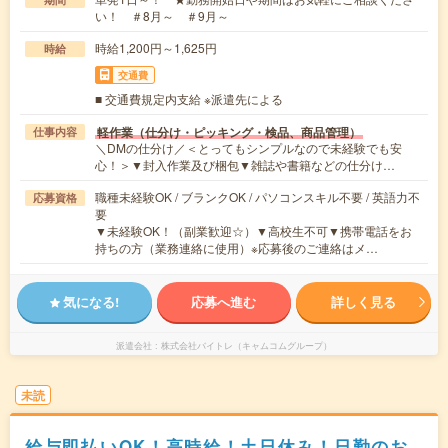
い！ ＃8月～ ＃9月～
時給1,200円～1,625円
時給
交通費
■ 交通費規定内支給 ※派遣先による
軽作業（仕分け・ピッキング・検品、商品管理）
仕事内容
＼DMの仕分け／＜とってもシンプルなので未経験でも安
心！＞▼封入作業及び梱包▼雑誌や書籍などの仕分け…
職種未経験OK / ブランクOK / パソコンスキル不要 / 英語力不
応募資格
要
▼未経験OK！（副業歓迎☆）▼高校生不可▼携帯電話をお
持ちの方（業務連絡に使用）※応募後のご連絡はメ…
気になる!
応募へ進む
詳しく見る
派遣会社
株式会社バイトレ（キャムコムグループ）
未読
給与即払いOK！高時給！土日休み！日勤のお