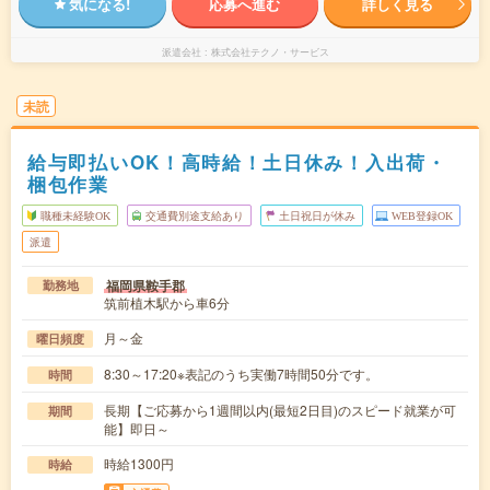
気になる!
応募へ進む
詳しく見る
派遣会社
株式会社テクノ・サービス
未読
給与即払いOK！高時給！土日休み！入出荷・
梱包作業
職種未経験OK
交通費別途支給あり
土日祝日が休み
WEB登録OK
派遣
福岡県鞍手郡
勤務地
筑前植木駅から車6分
月～金
曜日頻度
8:30～17:20※表記のうち実働7時間50分です。
時間
長期【ご応募から1週間以内(最短2日目)のスピード就業が可
期間
能】即日～
時給1300円
時給