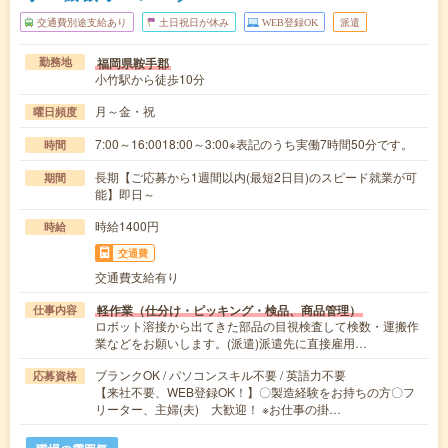
交通費別途支給あり
土日祝日が休み
WEB登録OK
派遣
福岡県鞍手郡
勤務地
小竹駅から徒歩10分
月～金・祝
曜日頻度
7:00～16:0018:00～3:00※表記のうち実働7時間50分です。
時間
長期【ご応募から1週間以内(最短2日目)のスピード就業が可
期間
能】即日～
時給1400円
時給
交通費
交通費支給有り
軽作業（仕分け・ピッキング・検品、商品管理）
仕事内容
ロボット溶接から出てきた部品の目視検査して検数・運搬作
業などをお願いします。(派遣)派遣先に直接雇用…
ブランクOK / パソコンスキル不要 / 英語力不要
応募資格
【来社不要、WEB登録OK！】〇製造経験をお持ちの方〇フ
リーター、主婦(夫) 大歓迎！ ※お仕事の掛…