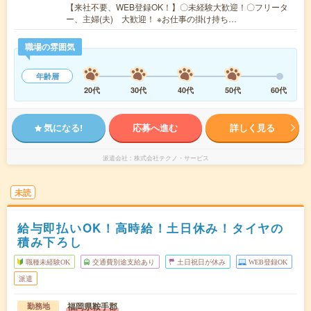
【来社不要、WEB登録OK！】〇未経験大歓迎！〇フリータ
ー、主婦(夫) 大歓迎！ ※お仕事の掛け持ち…
職場の雰囲気
年齢層
20代
30代
40代
50代
60代
気になる!
応募へ進む
詳しく見る
派遣会社
株式会社テクノ・サービス
未読
給与即払いOK！高時給！土日休み！タイヤの
積み下ろし
職種未経験OK
交通費別途支給あり
土日祝日が休み
WEB登録OK
派遣
福岡県鞍手郡
勤務地