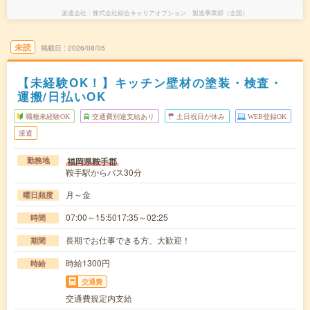
派遣会社
株式会社綜合キャリアオプション 製造事業部（全国）
未読
掲載日
2026/08/05
【未経験OK！】キッチン壁材の塗装・検査・
運搬/日払いOK
職種未経験OK
交通費別途支給あり
土日祝日が休み
WEB登録OK
派遣
福岡県鞍手郡
勤務地
鞍手駅からバス30分
月～金
曜日頻度
07:00～15:5017:35～02:25
時間
長期でお仕事できる方、大歓迎！
期間
時給1300円
時給
交通費
交通費規定内支給