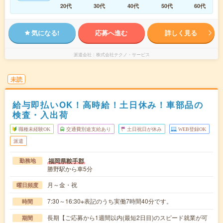
20代
30代
40代
50代
60代
気になる!
応募へ進む
詳しく見る
派遣会社
株式会社テクノ・サービス
未読
給与即払いOK！高時給！土日休み！車部品の
検査・入出荷
職種未経験OK
交通費別途支給あり
土日祝日が休み
WEB登録OK
派遣
福岡県鞍手郡
勤務地
勝野駅から車5分
月～金・祝
曜日頻度
7:30～16:30※表記のうち実働7時間40分です。
時間
長期【ご応募から1週間以内(最短2日目)のスピード就業が可
期間