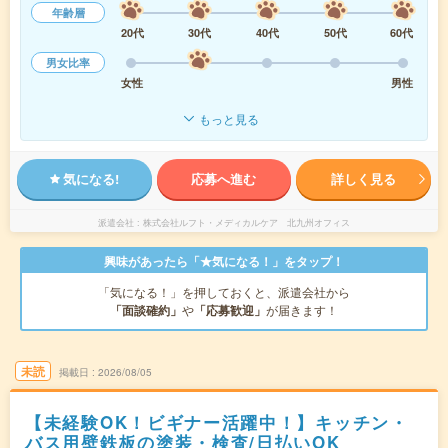
年齢層
20代
30代
40代
50代
60代
男女比率
女性
男性
もっと見る
気になる!
応募へ進む
詳しく見る
派遣会社
株式会社ルフト・メディカルケア 北九州オフィス
興味があったら「★気になる！」をタップ！
「気になる！」を押しておくと、派遣会社から
「面談確約」
や
「応募歓迎」
が届きます！
未読
掲載日
2026/08/05
【未経験OK！ビギナー活躍中！】キッチン・
バス用壁鉄板の塗装・検査/日払いOK