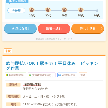
職場の雰囲気
年齢層
20代
30代
40代
50代
60代
気になる!
応募へ進む
詳しく見る
派遣会社
株式会社テクノ・サービス
未読
給与即払いOK！駅チカ！平日休み！ピッキン
グ作業
職種未経験OK
交通費別途支給あり
WEB登録OK
派遣
福岡県鞍手郡
勤務地
勝野駅から徒歩4分
月～金・土・日・祝 ※シフト制
曜日頻度
11:00～17:00※表記のうち実働6時間です。
時間