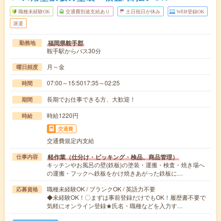
職種未経験OK
交通費別途支給あり
土日祝日が休み
WEB登録OK
派遣
福岡県鞍手郡
勤務地
鞍手駅からバス30分
月～金
曜日頻度
07:00～15:5017:35～02:25
時間
長期でお仕事できる方、大歓迎！
期間
時給1220円
時給
交通費
交通費規定内支給
軽作業（仕分け・ピッキング・検品、商品管理）
仕事内容
キッチンやお風呂の壁(鉄板)の塗装・運搬・検査・焼き場へ
の運搬・フックへ鉄板をかけ焼きあがった鉄板に…
職種未経験OK / ブランクOK / 英語力不要
応募資格
◆未経験OK！〇まずは事前登録だけでもOK！履歴書不要で
気軽にオンライン登録★氏名・職種などを入力す…