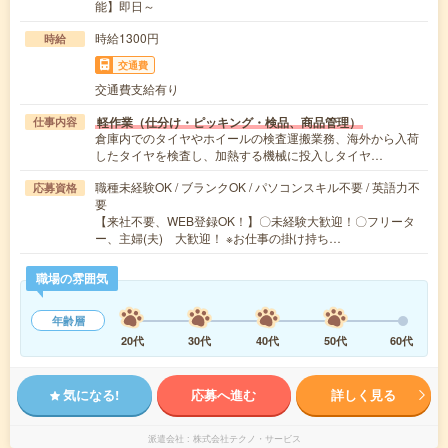
能】即日～
時給1300円
時給
交通費
交通費支給有り
軽作業（仕分け・ピッキング・検品、商品管理）
仕事内容
倉庫内でのタイヤやホイールの検査運搬業務、海外から入荷
したタイヤを検査し、加熱する機械に投入しタイヤ…
職種未経験OK / ブランクOK / パソコンスキル不要 / 英語力不
応募資格
要
【来社不要、WEB登録OK！】〇未経験大歓迎！〇フリータ
ー、主婦(夫) 大歓迎！ ※お仕事の掛け持ち…
職場の雰囲気
年齢層
20代
30代
40代
50代
60代
気になる!
応募へ進む
詳しく見る
派遣会社
株式会社テクノ・サービス