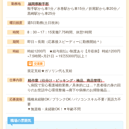
福岡県鞍手郡
勤務地
鞍手駅から車1分／水巻駅から車15分／折尾駅から車20分／
黒崎駅から車25分
週5日勤務(土日祝休)
曜日頻度
8：30～17：15実働7.75時間、休憩1時間
時間
即日～長期（応募後スピーディーに勤務開始＊）
期間
時給1200円 ★給与前払い制度あり【月収例】 時給1200円
時給
×7.5時間×月21日 ＝19万5300円以上！
交通費
規定支給★ガソリン代も支給
軽作業（仕分け・ピッキング・検品、商品管理）
仕事内容
＼病院で安心看護補助業務／具体的には…？患者様の身の回
りのお世話中心環境整備→廊下や病棟のお掃除備品…
職種未経験OK / ブランクOK / パソコンスキル不要 / 英語力不
応募資格
要
▼無資格・未経験OK！▼年齢不問
職場の雰囲気