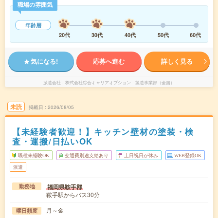
職場の雰囲気
年齢層
20代
30代
40代
50代
60代
気になる!
応募へ進む
詳しく見る
派遣会社
株式会社綜合キャリアオプション 製造事業部（全国）
未読
掲載日
2026/08/05
【未経験者歓迎！】キッチン壁材の塗装・検
査・運搬/日払いOK
職種未経験OK
交通費別途支給あり
土日祝日が休み
WEB登録OK
派遣
福岡県鞍手郡
勤務地
鞍手駅からバス30分
月～金
曜日頻度