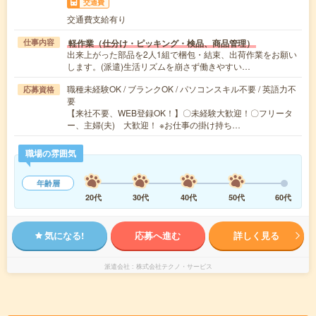
交通費
交通費支給有り
軽作業（仕分け・ピッキング・検品、商品管理）
仕事内容
出来上がった部品を2人1組で梱包・結束、出荷作業をお願い
します。(派遣)生活リズムを崩さず働きやすい…
職種未経験OK / ブランクOK / パソコンスキル不要 / 英語力不
応募資格
要
【来社不要、WEB登録OK！】〇未経験大歓迎！〇フリータ
ー、主婦(夫) 大歓迎！ ※お仕事の掛け持ち…
職場の雰囲気
年齢層
20代
30代
40代
50代
60代
気になる!
応募へ進む
詳しく見る
派遣会社
株式会社テクノ・サービス