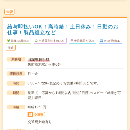
未読
給与即払いOK！高時給！土日休み！日勤のお
仕事！製品組立など
職種未経験OK
交通費別途支給あり
土日祝日が休み
WEB登録OK
派遣
福岡県鞍手郡
勤務地
筑前植木駅から車6分
月～金
曜日頻度
8:30～17:20※表記のうち実働7時間50分です。
時間
長期【ご応募から1週間以内(最短2日目)のスピード就業が可
期間
能】即日～
時給1250円
時給
交通費
交通費支給有り