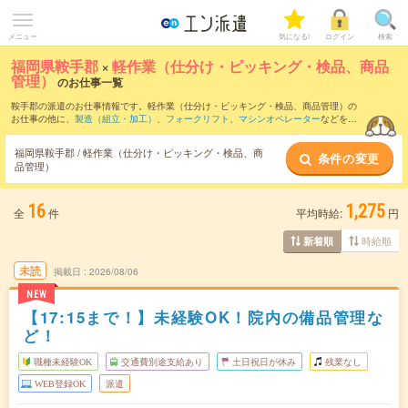
メニュー
気になる!
ログイン
検索
福岡県鞍手郡
×
軽作業（仕分け・ピッキング・検品、商品
管理）
のお仕事一覧
鞍手郡の派遣のお仕事情報です。軽作業（仕分け・ピッキング・検品、商品管理）の
お仕事の他に、
製造（組立・加工）
、
フォークリフト
、
マシンオペレーター
などを取
り揃えています。さらに、
短期
・
単発
などの期間や、
職種未経験OK
などのこだわり条
件で絞り込んでいただけます。職種辞典：
軽作業（仕分け・ピッキング・検品、商品
福岡県鞍手郡 / 軽作業（仕分け・ピッキング・検品、商
条件の変更
管理）のお仕事とは？とは？
品管理）
16
1,275
全
件
平均時給:
円
時給順
新着順
未読
掲載日
2026/08/06
NEW
【17:15まで！】未経験OK！院内の備品管理な
ど！
職種未経験OK
交通費別途支給あり
土日祝日が休み
残業なし
WEB登録OK
派遣