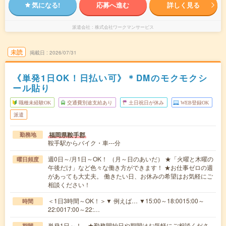
気になる!
応募へ進む
詳しく見る
派遣会社
株式会社ワークマンサービス
未読
掲載日
2026/07/31
《単発1日OK！日払い可》＊DMのモクモクシ
ール貼り
職種未経験OK
交通費別途支給あり
土日祝日が休み
WEB登録OK
派遣
福岡県鞍手郡
勤務地
鞍手駅からバイク・車---分
週0日～/月1日～OK！ （月～日のあいだ） ★「火曜と木曜の
曜日頻度
午後だけ」など色々な働き方ができます！ ★お仕事ゼロの週
があっても大丈夫。 働きたい日、お休みの希望はお気軽にご
相談ください！
＜1日3時間～OK！＞▼ 例えば… ▼15:00～18:0015:00～
時間
22:0017:00～22:…
単発1日～！ ★勤務開始日や期間はお気軽にご相談くださ
期間