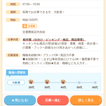
07:00～15:50
時間
長期でお仕事できる方、大歓迎！
期間
時給1220円
時給
交通費
交通費規定内支給
軽作業（仕分け・ピッキング・検品、商品管理）
仕事内容
キッチンやお風呂の壁(鉄板)の塗装・運搬・検査・焼き場へ
の運搬・フックへ鉄板をかけ焼きあがった鉄板に…
職種未経験OK / ブランクOK / 英語力不要
応募資格
◆未経験OK！〇まずは事前登録だけでもOK！履歴書不要で
気軽にオンライン登録★氏名・職種などを入力す…
職場の雰囲気
年齢層
20代
30代
40代
50代
60代
気になる!
応募へ進む
詳しく見る