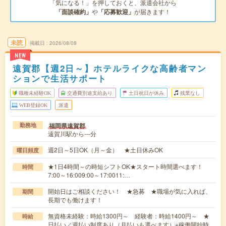
「気になる！」を押しておくと、派遣会社から
「面談確約」
や
「応募歓迎」
が届きます！
未読
掲載日
2026/08/08
NEW
遠賀郡【週2日～】ホテルライクな高齢者マン
ションで生活サポート
職種未経験OK
交通費別途支給あり
土日祝日が休み
残業なし
WEB登録OK
派遣
福岡県遠賀郡
勤務地
遠賀川駅から---分
週2日～5日OK（月～金） ★土日休みOK
曜日頻度
★1日4時間～の時短シフトOK★スタート時間選べます！
時間
7:00～16:009:00～17:0011:…
開始日はご相談ください！ ★急募 ★職場が気に入れば、
期間
長期でも働けます！
無資格未経験：時給1300円～ 経験者：時給1400円～ ★
時給
日払い／週払い制度あり（月払いも選べます）※稼働開始時