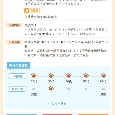
は手続き完了次第のお支払いとなります。
交通費
交通費全額支給※規定有
介護関連
仕事内容
＊入居者の方の「ありがとう」が嬉しい＊お年寄りを笑顔に
する介護のお仕事です。おじいちゃん、おばあちゃ…
職種未経験OK / ブランクOK / パソコンスキル不要 / 英語力不
応募資格
要
無資格・未経験OK年齢不問★10名以上採用予定★履歴書は
不要です▽応募後の流れ1)翌営業日までに担当…
職場の雰囲気
年齢層
20代
30代
40代
50代
60代
男女比率
女性
男性
もっと見る