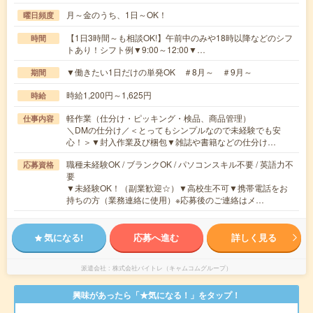
月～金のうち、1日～OK！
曜日頻度
【1日3時間～も相談OK!】午前中のみや18時以降などのシフ
時間
トあり！シフト例▼9:00～12:00▼…
▼働きたい1日だけの単発OK ＃8月～ ＃9月～
期間
時給1,200円～1,625円
時給
軽作業（仕分け・ピッキング・検品、商品管理）
仕事内容
＼DMの仕分け／＜とってもシンプルなので未経験でも安
心！＞▼封入作業及び梱包▼雑誌や書籍などの仕分け…
職種未経験OK / ブランクOK / パソコンスキル不要 / 英語力不
応募資格
要
▼未経験OK！（副業歓迎☆）▼高校生不可▼携帯電話をお
持ちの方（業務連絡に使用）※応募後のご連絡はメ…
気になる!
応募へ進む
詳しく見る
派遣会社
株式会社バイトレ（キャムコムグループ）
興味があったら「★気になる！」をタップ！