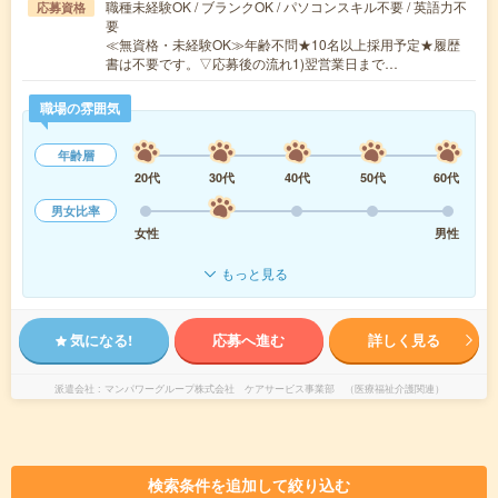
職種未経験OK / ブランクOK / パソコンスキル不要 / 英語力不
応募資格
要
≪無資格・未経験OK≫年齢不問★10名以上採用予定★履歴
書は不要です。▽応募後の流れ1)翌営業日まで…
職場の雰囲気
年齢層
20代
30代
40代
50代
60代
男女比率
女性
男性
もっと見る
気になる!
応募へ進む
詳しく見る
派遣会社
マンパワーグループ株式会社 ケアサービス事業部 （医療福祉介護関連）
検索条件を追加して絞り込む