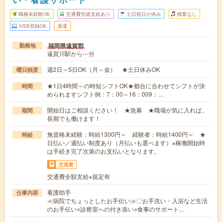
職種未経験OK
交通費別途支給あり
土日祝日が休み
残業なし
WEB登録OK
派遣
福岡県遠賀郡
勤務地
遠賀川駅から---分
週2日～5日OK（月～金） ★土日休みOK
曜日頻度
★1日4時間～の時短シフトOK★都合に合わせてシフトが決
時間
められますシフト例：7：00～16：009：…
開始日はご相談ください！ ★急募 ★職場が気に入れば、
期間
長期でも働けます！
無資格未経験：時給1300円～ 経験者：時給1400円～ ★
時給
日払い／週払い制度あり（月払いも選べます）※稼働開始時
は手続き完了次第のお支払いとなります。
交通費
交通費全額支給※規定有
看護助手
仕事内容
≪病院でちょっとしたお手伝い≫〇お手洗い・入浴など生活
のお手伝い○診察室への付き添い○食事のサポート…