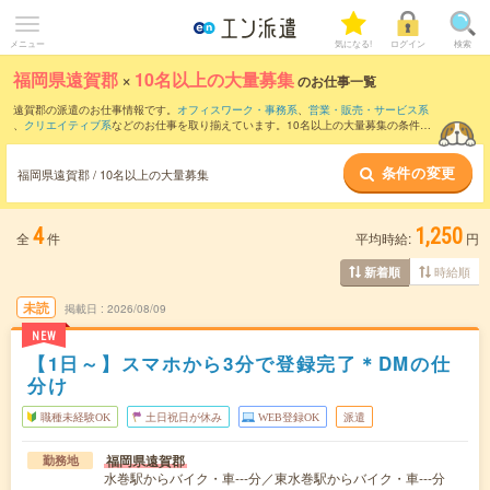
メニュー
気になる!
ログイン
検索
福岡県遠賀郡
×
10名以上の大量募集
のお仕事一覧
遠賀郡の派遣のお仕事情報です。
オフィスワーク・事務系
、
営業・販売・サービス系
、
クリエイティブ系
などのお仕事を取り揃えています。10名以上の大量募集の条件の
他に、
交通費別途支給あり
、
職種未経験OK
、
友だちと一緒の応募OK
などのこだわり
条件も取り揃えています。
条件の変更
福岡県遠賀郡 / 10名以上の大量募集
4
1,250
全
件
平均時給:
円
時給順
新着順
未読
掲載日
2026/08/09
NEW
【1日～】スマホから3分で登録完了＊DMの仕
分け
職種未経験OK
土日祝日が休み
WEB登録OK
派遣
福岡県遠賀郡
勤務地
水巻駅からバイク・車---分／東水巻駅からバイク・車---分