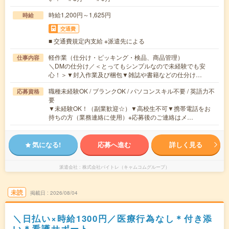
時給1,200円～1,625円
時給
交通費
■ 交通費規定内支給 ※派遣先による
軽作業（仕分け・ピッキング・検品、商品管理）
仕事内容
＼DMの仕分け／＜とってもシンプルなので未経験でも安
心！＞▼封入作業及び梱包▼雑誌や書籍などの仕分け…
職種未経験OK / ブランクOK / パソコンスキル不要 / 英語力不
応募資格
要
▼未経験OK！（副業歓迎☆）▼高校生不可▼携帯電話をお
持ちの方（業務連絡に使用）※応募後のご連絡はメ…
気になる!
応募へ進む
詳しく見る
派遣会社
株式会社バイトレ（キャムコムグループ）
未読
掲載日
2026/08/04
＼日払い×時給1300円／医療行為なし＊付き添
い＊看護サポート