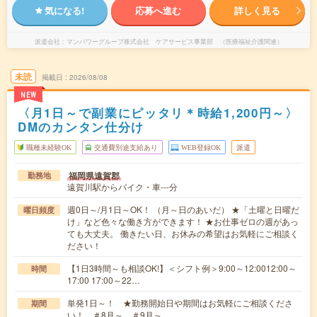
気になる!
応募へ進む
詳しく見る
派遣会社
マンパワーグループ株式会社 ケアサービス事業部 （医療福祉介護関連）
未読
掲載日
2026/08/08
NEW
〈月1日～で副業にピッタリ＊時給1,200円～〉
DMのカンタン仕分け
職種未経験OK
交通費別途支給あり
WEB登録OK
派遣
福岡県遠賀郡
勤務地
遠賀川駅からバイク・車---分
週0日～/月1日～OK！ （月～日のあいだ） ★「土曜と日曜だ
曜日頻度
け」など色々な働き方ができます！ ★お仕事ゼロの週があっ
ても大丈夫。 働きたい日、お休みの希望はお気軽にご相談く
ださい！
【1日3時間～も相談OK!】＜シフト例＞9:00～12:0012:00～
時間
17:00 17:00～22…
単発1日～！ ★勤務開始日や期間はお気軽にご相談くださ
期間
い！ ＃8月～ ＃9月～