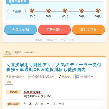
職場の雰囲気
年齢層
20代
30代
40代
50代
60代
気になる!
応募へ進む
詳しく見る
派遣会社
株式会社ワークマンサービス
未読
掲載日
2026/07/31
＼直接雇用可能性アリ／人気のディーラー受付
事務▼車通勤OK＆遠賀川駅も徒歩圏内！
職種未経験OK
交通費別途支給あり
残業なし
WEB登録OK
派遣
福岡県遠賀郡
勤務地
遠賀川駅から徒歩15分
火・水・木・金・土・日・祝日
曜日頻度