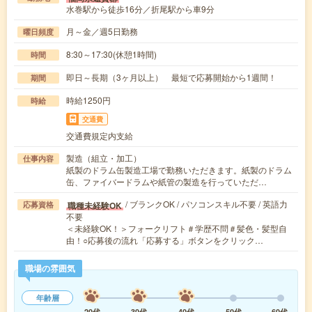
水巻駅から徒歩16分／折尾駅から車9分
月～金／週5日勤務
曜日頻度
8:30～17:30(休憩1時間)
時間
即日～長期（3ヶ月以上） 最短で応募開始から1週間！
期間
時給1250円
時給
交通費
交通費規定内支給
製造（組立・加工）
仕事内容
紙製のドラム缶製造工場で勤務いただきます。紙製のドラム
缶、ファイバードラムや紙管の製造を行っていただ…
/ ブランクOK / パソコンスキル不要 / 英語力
職種未経験OK
応募資格
不要
＜未経験OK！＞フォークリフト＃学歴不問＃髪色・髪型自
由！○応募後の流れ「応募する」ボタンをクリック…
職場の雰囲気
年齢層
20代
30代
40代
50代
60代