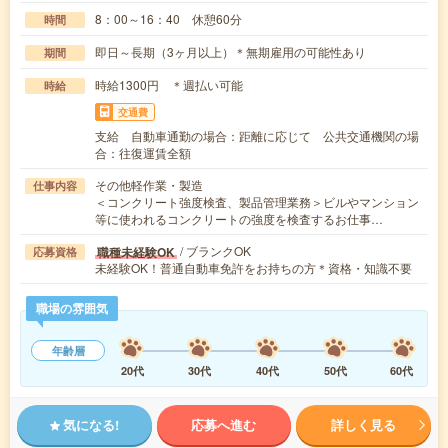
8：00～16：40 休憩60分
時間
即日～長期（3ヶ月以上）＊無期雇用の可能性あり
期間
時給1300円 ＊週払い可能
時給
交通費
支給 自動車通勤の場合：距離に応じて 公共交通機関の場
合：往復運賃全額
その他軽作業・製造
仕事内容
＜コンクリート強度検査、製品管理業務＞ビルやマンション
等に使われるコンクリートの強度を検査するお仕事…
/ ブランクOK
職種未経験OK
応募資格
未経験OK！普通自動車免許をお持ちの方＊資格・知識不要
職場の雰囲気
年齢層
20代
30代
40代
50代
60代
気になる!
応募へ進む
詳しく見る