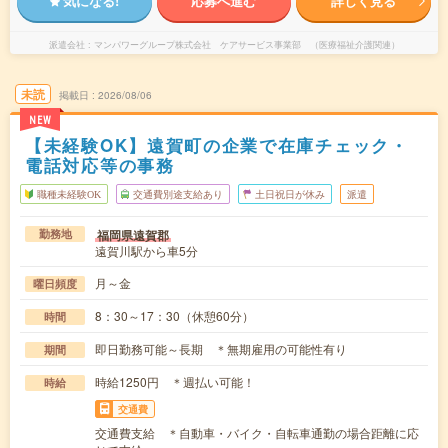
気になる!
応募へ進む
詳しく見る
派遣会社
マンパワーグループ株式会社 ケアサービス事業部 （医療福祉介護関連）
未読
掲載日
2026/08/06
NEW
【未経験OK】遠賀町の企業で在庫チェック・
電話対応等の事務
職種未経験OK
交通費別途支給あり
土日祝日が休み
派遣
福岡県遠賀郡
勤務地
遠賀川駅から車5分
月～金
曜日頻度
8：30～17：30（休憩60分）
時間
即日勤務可能～長期 ＊無期雇用の可能性有り
期間
時給1250円 ＊週払い可能！
時給
交通費
交通費支給 ＊自動車・バイク・自転車通勤の場合距離に応