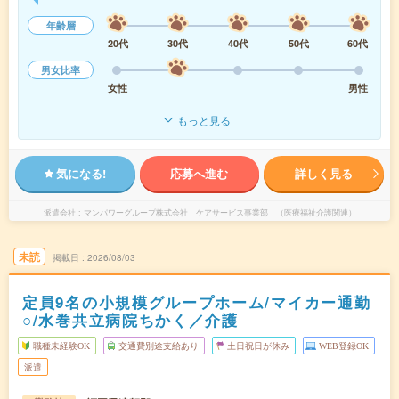
年齢層
20代
30代
40代
50代
60代
男女比率
女性
男性
もっと見る
気になる!
応募へ進む
詳しく見る
派遣会社
マンパワーグループ株式会社 ケアサービス事業部 （医療福祉介護関連）
未読
掲載日
2026/08/03
定員9名の小規模グループホーム/マイカー通勤
○/水巻共立病院ちかく／介護
職種未経験OK
交通費別途支給あり
土日祝日が休み
WEB登録OK
派遣