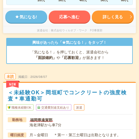
気になる!
応募へ進む
詳しく見る
派遣会社
株式会社ウィルオブ・ワーク FO事業部
興味があったら「★気になる！」をタップ！
「気になる！」を押しておくと、派遣会社から
「面談確約」
や
「応募歓迎」
が届きます！
未読
掲載日
2026/08/07
NEW
＜未経験OK＞岡垣町でコンクリートの強度検
査＊車通勤可
職種未経験OK
交通費別途支給あり
派遣
福岡県遠賀郡
勤務地
海老津駅から車7分
月～金曜日 ＊第一・第三土曜日は出勤となります。
曜日頻度