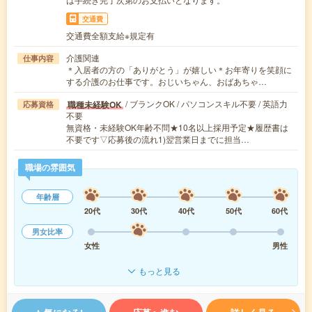
交通費
交通費全額支給※規定有
介護関連
仕事内容
＊入居者の方の「ありがとう」が嬉しい＊お年寄りを笑顔に
する介護のお仕事です。おじいちゃん、おばあちゃ…
/ ブランクOK / パソコンスキル不要 / 英語力
職種未経験OK
応募資格
不要
無資格・未経験OK年齢不問★10名以上採用予定★履歴書は
不要です▽応募後の流れ1)翌営業日までに担当…
職場の雰囲気
年齢層
20代
30代
40代
50代
60代
男女比率
女性
男性
もっと見る