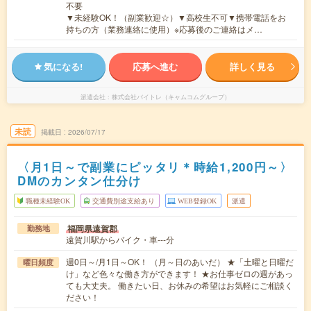
不要
▼未経験OK！（副業歓迎☆）▼高校生不可▼携帯電話をお
持ちの方（業務連絡に使用）※応募後のご連絡はメ…
気になる!
応募へ進む
詳しく見る
派遣会社
株式会社バイトレ（キャムコムグループ）
未読
掲載日
2026/07/17
〈月1日～で副業にピッタリ＊時給1,200円～〉
DMのカンタン仕分け
職種未経験OK
交通費別途支給あり
WEB登録OK
派遣
福岡県遠賀郡
勤務地
遠賀川駅からバイク・車---分
週0日～/月1日～OK！ （月～日のあいだ） ★「土曜と日曜だ
曜日頻度
け」など色々な働き方ができます！ ★お仕事ゼロの週があっ
ても大丈夫。 働きたい日、お休みの希望はお気軽にご相談く
ださい！