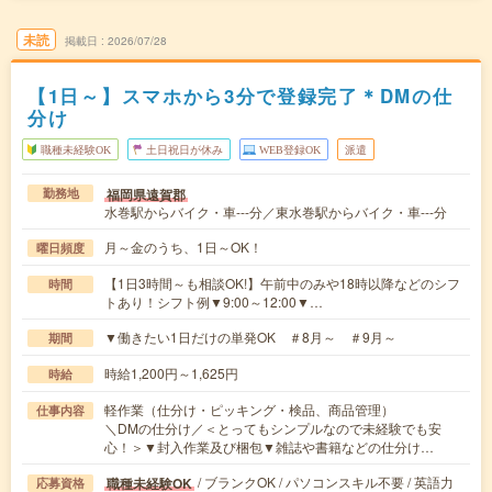
未読
掲載日
2026/07/28
【1日～】スマホから3分で登録完了＊DMの仕
分け
職種未経験OK
土日祝日が休み
WEB登録OK
派遣
福岡県遠賀郡
勤務地
水巻駅からバイク・車---分／東水巻駅からバイク・車---分
月～金のうち、1日～OK！
曜日頻度
【1日3時間～も相談OK!】午前中のみや18時以降などのシフ
時間
トあり！シフト例▼9:00～12:00▼…
▼働きたい1日だけの単発OK ＃8月～ ＃9月～
期間
時給1,200円～1,625円
時給
軽作業（仕分け・ピッキング・検品、商品管理）
仕事内容
＼DMの仕分け／＜とってもシンプルなので未経験でも安
心！＞▼封入作業及び梱包▼雑誌や書籍などの仕分け…
/ ブランクOK / パソコンスキル不要 / 英語力
職種未経験OK
応募資格