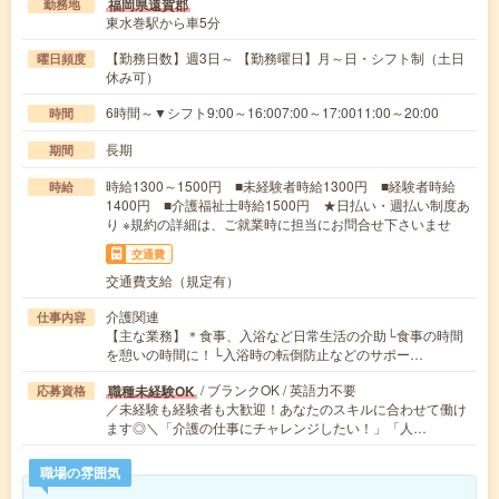
福岡県遠賀郡
勤務地
東水巻駅から車5分
【勤務日数】週3日～ 【勤務曜日】月～日・シフト制（土日
曜日頻度
休み可）
6時間～▼シフト9:00～16:007:00～17:0011:00～20:00
時間
長期
期間
時給1300～1500円 ■未経験者時給1300円 ■経験者時給
時給
1400円 ■介護福祉士時給1500円 ★日払い・週払い制度あ
り ※規約の詳細は、ご就業時に担当にお問合せ下さいませ
交通費
交通費支給（規定有）
介護関連
仕事内容
【主な業務】＊食事、入浴など日常生活の介助└食事の時間
を憩いの時間に！└入浴時の転倒防止などのサポー…
/ ブランクOK / 英語力不要
職種未経験OK
応募資格
／未経験も経験者も大歓迎！あなたのスキルに合わせて働け
ます◎＼「介護の仕事にチャレンジしたい！」「人…
職場の雰囲気