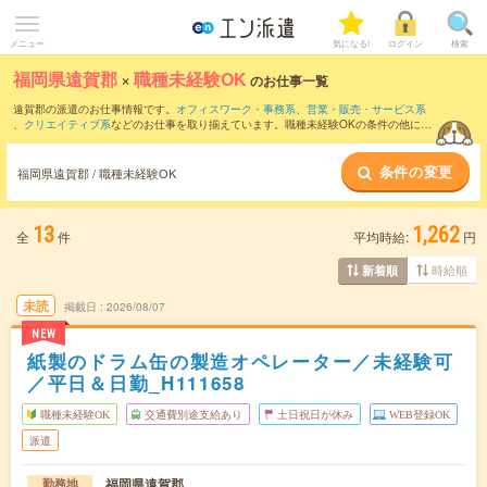
メニュー
気になる!
ログイン
検索
福岡県遠賀郡
×
職種未経験OK
のお仕事一覧
遠賀郡の派遣のお仕事情報です。
オフィスワーク・事務系
、
営業・販売・サービス系
、
クリエイティブ系
などのお仕事を取り揃えています。職種未経験OKの条件の他に、
交通費別途支給あり
、
友だちと一緒の応募OK
、
週4日勤務
などのこだわり条件も取り
揃えています。
条件の変更
福岡県遠賀郡 / 職種未経験OK
13
1,262
全
件
平均時給:
円
時給順
新着順
未読
掲載日
2026/08/07
NEW
紙製のドラム缶の製造オペレーター／未経験可
／平日＆日勤_H111658
職種未経験OK
交通費別途支給あり
土日祝日が休み
WEB登録OK
派遣
福岡県遠賀郡
勤務地