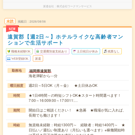
派遣会社
株式会社ワークマンサービス
未読
掲載日
2026/08/06
NEW
遠賀郡【週2日～】ホテルライクな高齢者マン
ションで生活サポート
職種未経験OK
交通費別途支給あり
土日祝日が休み
残業なし
WEB登録OK
派遣
福岡県遠賀郡
勤務地
海老津駅から---分
週2日～5日OK（月～金） ★土日休みOK
曜日頻度
★1日4時間～の時短シフトOK★スタート時間選べます！
時間
7:00～16:009:00～17:0011:…
開始日はご相談ください！ ★急募 ★職場が気に入れば、
期間
長期でも働けます！
無資格未経験：時給1300円～ 経験者：時給1400円～ ★
時給
日払い／週払い制度あり（月払いも選べます）※稼働開始時
は手続き完了次第のお支払いとなります。