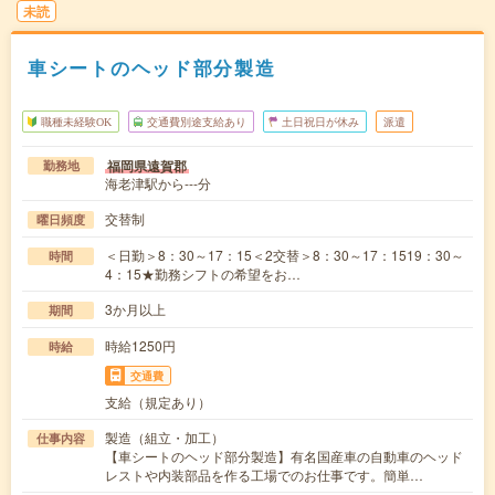
未読
車シートのヘッド部分製造
職種未経験OK
交通費別途支給あり
土日祝日が休み
派遣
福岡県遠賀郡
勤務地
海老津駅から---分
交替制
曜日頻度
＜日勤＞8：30～17：15＜2交替＞8：30～17：1519：30～
時間
4：15★勤務シフトの希望をお…
3か月以上
期間
時給1250円
時給
交通費
支給（規定あり）
製造（組立・加工）
仕事内容
【車シートのヘッド部分製造】有名国産車の自動車のヘッド
レストや内装部品を作る工場でのお仕事です。簡単…