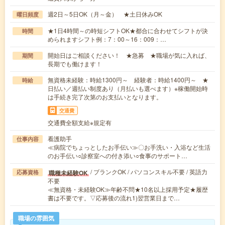
週2日～5日OK（月～金） ★土日休みOK
曜日頻度
★1日4時間～の時短シフトOK★都合に合わせてシフトが決
時間
められますシフト例：7：00～16：009：…
開始日はご相談ください！ ★急募 ★職場が気に入れば、
期間
長期でも働けます！
無資格未経験：時給1300円～ 経験者：時給1400円～ ★
時給
日払い／週払い制度あり（月払いも選べます）※稼働開始時
は手続き完了次第のお支払いとなります。
交通費
交通費全額支給※規定有
看護助手
仕事内容
≪病院でちょっとしたお手伝い≫〇お手洗い・入浴など生活
のお手伝い○診察室への付き添い○食事のサポート…
/ ブランクOK / パソコンスキル不要 / 英語力
職種未経験OK
応募資格
不要
≪無資格・未経験OK≫年齢不問★10名以上採用予定★履歴
書は不要です。▽応募後の流れ1)翌営業日まで…
職場の雰囲気