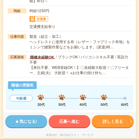
能】即日～
時給1230円
時給
交通費
交通費支給有り
製造（組立・加工）
仕事内容
ヘッドレストに使用する布（レザー・ファブリック布地）を
ミシンで縫製作業などをお願いします。(派遣)時…
/ ブランクOK / パソコンスキル不要 / 英語力
職種未経験OK
応募資格
不要
【来社不要、WEB登録OK！】〇未経験大歓迎！〇フリータ
ー、主婦(夫) 大歓迎！ ※お仕事の掛け持ち…
職場の雰囲気
年齢層
20代
30代
40代
50代
60代
気になる!
応募へ進む
詳しく見る
派遣会社
株式会社テクノ・サービス