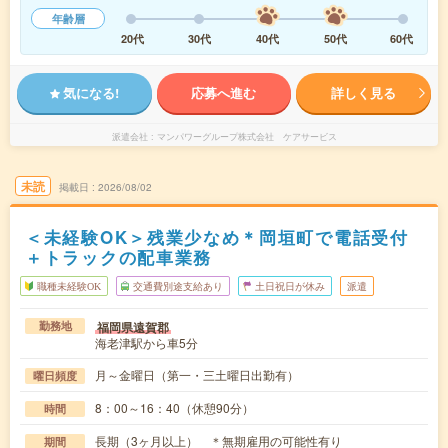
年齢層
20代
30代
40代
50代
60代
気になる!
応募へ進む
詳しく見る
派遣会社
マンパワーグループ株式会社 ケアサービス
未読
掲載日
2026/08/02
＜未経験OK＞残業少なめ＊岡垣町で電話受付
＋トラックの配車業務
職種未経験OK
交通費別途支給あり
土日祝日が休み
派遣
福岡県遠賀郡
勤務地
海老津駅から車5分
月～金曜日（第一・三土曜日出勤有）
曜日頻度
8：00～16：40（休憩90分）
時間
長期（3ヶ月以上） ＊無期雇用の可能性有り
期間