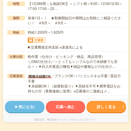
【1日3時間～も相談OK!】＜シフト例＞9:00～12:0012:00～
時間
17:00 17:00～22…
単発1日～！ ★勤務開始日や期間はお気軽にご相談くださ
期間
い！ ＃8月～ ＃9月～
時給1,200円～1,625円
時給
交通費
■ 交通費規定内支給 ※派遣先による
軽作業（仕分け・ピッキング・検品、商品管理）
仕事内容
＼DMの仕分け／＜とってもシンプルなので未経験でも安
心！＞▼封入作業及び梱包▼雑誌や書籍などの仕分け…
/ ブランクOK / パソコンスキル不要 / 英語力
職種未経験OK
応募資格
不要
▼未経験OK！（副業歓迎☆）▼高校生不可▼携帯電話をお
持ちの方（業務連絡に使用）※応募後のご連絡はメ…
気になる!
応募へ進む
詳しく見る
派遣会社
株式会社バイトレ（キャムコムグループ）