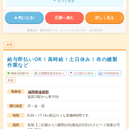
もっと見る
気になる!
応募へ進む
詳しく見る
派遣会社
株式会社アソウ・ヒューマニーセンター 北九州支店
未読
給与即払いOK！高時給！土日休み！布の縫製
作業など
職種未経験OK
交通費別途支給あり
土日祝日が休み
WEB登録OK
派遣
福岡県遠賀郡
勤務地
遠賀川駅から車10分
月～金・祝
曜日頻度
8:30～17:15※表記のうち実働8時間です。
時間
長期【ご応募から1週間以内(最短2日目)のスピード就業が可
期間