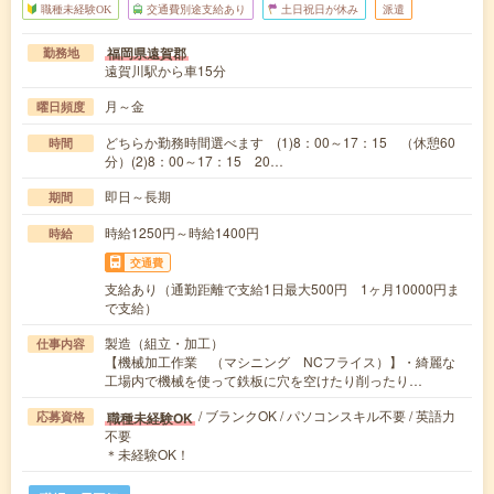
職種未経験OK
交通費別途支給あり
土日祝日が休み
派遣
福岡県遠賀郡
勤務地
遠賀川駅から車15分
月～金
曜日頻度
どちらか勤務時間選べます (1)8：00～17：15 （休憩60
時間
分）(2)8：00～17：15 20…
即日～長期
期間
時給1250円～時給1400円
時給
交通費
支給あり（通勤距離で支給1日最大500円 1ヶ月10000円ま
で支給）
製造（組立・加工）
仕事内容
【機械加工作業 （マシニング NCフライス）】・綺麗な
工場内で機械を使って鉄板に穴を空けたり削ったり…
/ ブランクOK / パソコンスキル不要 / 英語力
職種未経験OK
応募資格
不要
＊未経験OK！