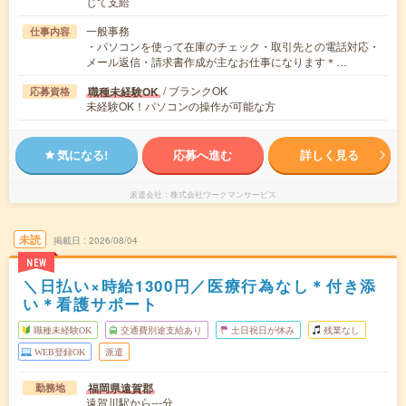
じて支給
一般事務
仕事内容
・パソコンを使って在庫のチェック・取引先との電話対応・
メール返信・請求書作成が主なお仕事になります＊…
/ ブランクOK
職種未経験OK
応募資格
未経験OK！パソコンの操作が可能な方
気になる!
応募へ進む
詳しく見る
派遣会社
株式会社ワークマンサービス
未読
掲載日
2026/08/04
NEW
＼日払い×時給1300円／医療行為なし＊付き添
い＊看護サポート
職種未経験OK
交通費別途支給あり
土日祝日が休み
残業なし
WEB登録OK
派遣
福岡県遠賀郡
勤務地
遠賀川駅から---分