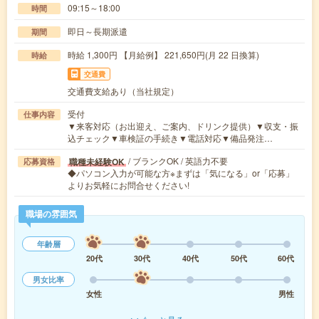
09:15～18:00
時間
即日～長期派遣
期間
時給 1,300円 【月給例】 221,650円(月 22 日換算)
時給
交通費
交通費支給あり（当社規定）
受付
仕事内容
▼来客対応（お出迎え、ご案内、ドリンク提供）▼収支・振
込チェック▼車検証の手続き▼電話対応▼備品発注…
/ ブランクOK / 英語力不要
職種未経験OK
応募資格
◆パソコン入力が可能な方※まずは「気になる」or「応募」
よりお気軽にお問合せください!
職場の雰囲気
年齢層
20代
30代
40代
50代
60代
男女比率
女性
男性