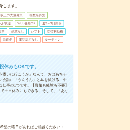
介します。
名以上の大量募集
複数名募集
ゅふ歓迎
WEB登録OK
週2～3日勤務
仕事
残業なし
シフト
交替制勤務
派遣多
電話対応なし
ルーティン
日祝休みもOKです。
を吸いに行こうか」なんて、おばあちゃ
い会話に「うんうん」と耳を傾ける。中
な仕事の1つです。【資格も経験も不要】
めで土日休みにもできる。そして、「あな
！■希望の曜日があればご相談ください！