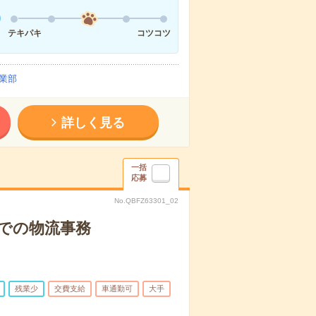
テキパキ
コツコツ
業部
詳しく見る
一括
応募
No.QBFZ63301_02
での物流事務
残業少
交費支給
車通勤可
大手