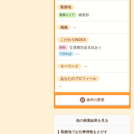
勤務地
糟屋郡
勤務エリア
職種
---
こだわりINDEX
交通費別途支給あり
絶対
---
できれば
キーワード
---
あなたのプロフィール
---
条件の変更
他の検索結果を見る
勤務地でお仕事情報をさがす