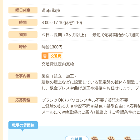
曜日頻度
週5日勤務
時間
8:00～17:10(休憩1:10)
期間
即日～長期（3ヶ月以上） 最短で応募開始から1週間
時給
時給1300円
交通費
交通費規定内支給
仕事内容
製造（組立・加工）
建物の屋上などに設置している配電盤の筐体を製造し
し、板金プレスや曲げ加工や溶接をお任せします。プ
応募資格
ブランクOK / パソコンスキル不要 / 英語力不要
ご経験のある方＃学歴不問＃髪色・髪型自由！○応募
メールにてweb登録のご案内↓担当よりご希望条件の
職場の雰囲気
年齢層