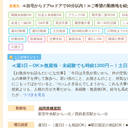
≪自宅からドアtoドアで30分以内！≫ご希望の勤務地を紹
派遣先
職種未経験OK
社会人未経験OK
ブランクOK
既卒第二新卒OK
10
友達と一緒OK
OA不要
英語不要
履歴書不要
40～50代活躍
し
週4日勤務
週5日勤務
土日祝休
朝10時以降スタート
17時前までの
扶養控内
医療福祉
交費支給
服装自由
週払いOK
職場が禁煙
介護士
ここがポイント！
≪週3日～OK≫無資格・未経験でも時給1300円～！土
【お散歩やお話もだいじな仕事】「今日は天気が良いから、外の空気
んの車椅子を押して散歩へ。若い頃のこと、お孫さんのこと、何気な
にこもってばかりいると、ついふさぎ込んでしまうから。これも大事
技術よりも、人柄の方が大事だから、未経験・無資格OK。給与も高
たが…
つづきを見る
勤務地
福岡県糟屋郡
新宮中央駅から---分／西鉄新宮駅から---分
曜日頻度
週3日～（週2日～も相談OK）■曜日固定の相談OK