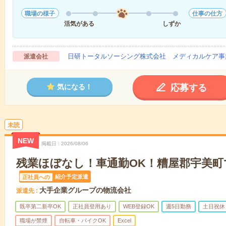
職場の様子
仕事の仕方
活気がある
しずか
日研トータルソーシング株式会社 メディカルケア事
派遣会社
応募する
気になる！
未読
NEW
掲載日
2026/08/06
残業ほぼなし！車通勤OK！糟屋郡宇美町
紹介予定派遣
正社員への
大手企業グループの物流会社
派遣先
既卒第二新卒OK
正社員登用あり
WEB登録OK
週5日勤務
土日祝休
職場が禁煙
自転車・バイクOK
Excel