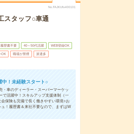
No.FAJKUfo400101
工スタッフ○車通
履歴書不要
40～50代活躍
WEB登録OK
OK
職場が禁煙
派遣多
躍中！未経験スタート○
売・車のディーラー・スーパーマーケッ
ーで活躍中！スキルアップ支援体制（一
社会保険も完備で長く働きやすい環境○お
シュ！履歴書＆来社不要なので、まずはW