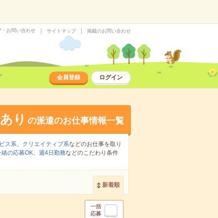
プ・お問い合わせ
サイトマップ
掲載のお問い合わせ
会員登録
ログイン
給あり
の派遣のお仕事情報一覧
ビス系
、
クリエイティブ系
などのお仕事を取り
緒の応募OK
、
週4日勤務
などのこだわり条件
新着順
一括
応募