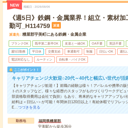
NEW
掲載日
2026/08/06
《週5日》鉄鋼・金属業界！組立・素材加
勤可_H114759
派遣
糟屋郡宇美町にある鉄鋼・金属企業
派遣先
ブランクOK
既卒第二新卒OK
友達と一緒OK
OA不要
英語不要
週5日勤務
平日休
交費支給
車通勤可
制服
日払いOK
週払い
電話対応なし
ルーティン
自転車・バイクOK
ここがポイント！
キャリアチェンジ大歓迎○20代～40代と幅広い世代が活
【キャリアチェンジ歓迎！】前職の経験は様々！アパレルや携帯の販
トのスタッフなど。様々な経歴のスタッフがものづくりワークデビュ
部資格取得費用は会社で負担）もあり、将来的なキャリアアップも○
給料は＜日払い＞が可能！年間休日120日以上！有給休暇でリフレッ
E…
つづきを見る
勤務地
福岡県糟屋郡
宇美駅から徒歩36分