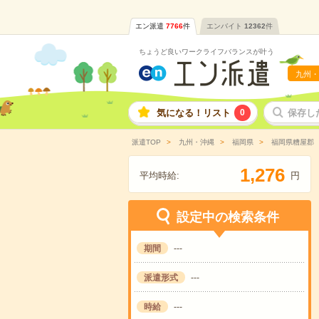
エン派遣
7766
件
エンバイト
12362
件
ちょうど良いワークライフバランスが叶う
九州・
気になる！リスト
0
保存し
派遣TOP
九州・沖縄
福岡県
福岡県糟屋郡
,
1
2
7
6
平均時給:
円
設定中の検索条件
期間
---
派遣形式
---
時給
---