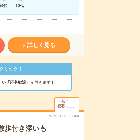
50代
60代
詳しく見る
クリック！
」
や
「応募歓迎」
が届きます！
一括
応募
No.NTKOHK35_OP9
散歩付き添いも