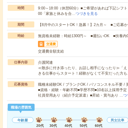
時間
9:00～18:00（休憩60分）■ご希望があれば下記シフトもOK
00「家族と休みを合…
つづきを見る
期間
【8月中のスタートOK！急募！】2カ月～ ■ご応募
時給
無資格未経験：時給1300円～ ■週払いOK ■扶養内O
交通費
交通費全額支給
仕事内容
介護関連
≪散歩に付き添ったり、お話し相手になったり≫「え
きる仕事からスタート！経験がなくて不安だった方も
応募資格
職種未経験OK / ブランクOK / パソコンスキル不要 /
■資格・経験・年齢不問■学歴不問■10名以上採用予定
社員登用あり（紹介予定派遣）■昇給・賞与あり …
つ
職場の雰囲気
年齢層
男女比率
20代
30代
40代
50代
60代