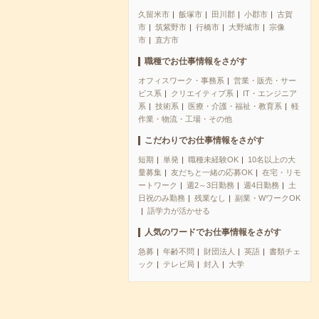
久留米市
飯塚市
田川郡
小郡市
古賀
市
筑紫野市
行橋市
大野城市
宗像
市
直方市
職種でお仕事情報をさがす
オフィスワーク・事務系
営業・販売・サー
ビス系
クリエイティブ系
IT・エンジニア
系
技術系
医療・介護・福祉・教育系
軽
作業・物流・工場・その他
こだわりでお仕事情報をさがす
短期
単発
職種未経験OK
10名以上の大
量募集
友だちと一緒の応募OK
在宅・リモ
ートワーク
週2～3日勤務
週4日勤務
土
日祝のみ勤務
残業なし
副業・WワークOK
語学力が活かせる
人気のワードでお仕事情報をさがす
急募
年齢不問
財団法人
英語
書類チェ
ック
テレビ局
封入
大学