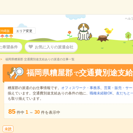
ヘル
沖縄版
エリア変更
た希望条件
お気に入りの派遣会社
福岡県糟屋郡 交通費別途支給ありの派遣の仕事一覧
福岡県糟屋郡
交通費別途支
で
糟屋郡の派遣のお仕事情報です。
オフィスワーク・事務系
、
営業・販売・サー
揃えています。交通費別途支給ありの条件の他に、
職種未経験OK
、
友だちと一
も取り揃えています。
85
1
30
件中
～
件を表示中
未読