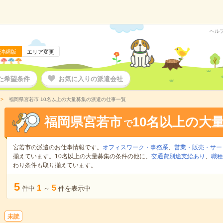
ヘル
沖縄版
エリア変更
た希望条件
お気に入りの派遣会社
福岡県宮若市 10名以上の大量募集の派遣の仕事一覧
福岡県宮若市
10名以上の大
で
宮若市の派遣のお仕事情報です。
オフィスワーク・事務系
、
営業・販売・サー
揃えています。10名以上の大量募集の条件の他に、
交通費別途支給あり
、
職種
わり条件も取り揃えています。
5
1
5
件中
～
件を表示中
未読