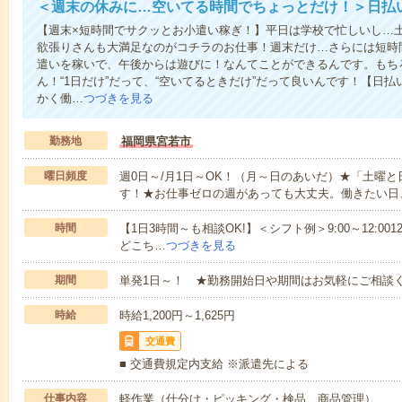
＜週末の休みに…空いてる時間でちょっとだけ！＞日払
【週末×短時間でサクッとお小遣い稼ぎ！】平日は学校で忙しいし…
欲張りさんも大満足なのがコチラのお仕事！週末だけ…さらには短時
遣いを稼いで、午後からは遊びに！なんてことができるんです。もち
ん！“1日だけ”だって、“空いてるときだけ”だって良いんです！【日
かく働…
つづきを見る
勤務地
福岡県宮若市
曜日頻度
週0日～/月1日～OK！（月～日のあいだ）★「土曜
す！★お仕事ゼロの週があっても大丈夫。働きたい日
時間
【1日3時間～も相談OK!】＜シフト例＞9:00～12:0012:00～1
どこち…
つづきを見る
期間
単発1日～！ ★勤務開始日や期間はお気軽にご相談く
時給
時給1,200円～1,625円
交通費
■ 交通費規定内支給 ※派遣先による
仕事内容
軽作業（仕分け・ピッキング・検品、商品管理）