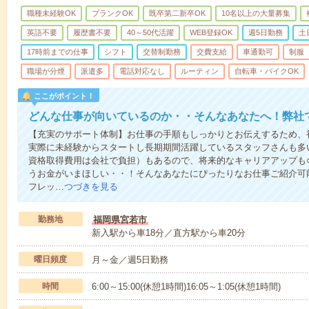
職種未経験OK
ブランクOK
既卒第二新卒OK
10名以上の大量募集
英語不要
履歴書不要
40～50代活躍
WEB登録OK
週5日勤務
土
17時前までの仕事
シフト
交替制勤務
交費支給
車通勤可
制服
職場が分煙
派遣多
電話対応なし
ルーティン
自転車・バイクOK
ここがポイント！
どんな仕事が向いているのか・・そんなあなたへ！弊社
【充実のサポート体制】お仕事の手順もしっかりとお伝えするため、
実際に未経験からスタートし長期期間活躍しているスタッフさんも多
資格取得費用は会社で負担）もあるので、将来的なキャリアアップも
うお金がいまほしい・・！そんなあなたにぴったりなお仕事ご紹介可能
フレッ…
つづきを見る
勤務地
福岡県宮若市
新入駅から車18分／直方駅から車20分
曜日頻度
月～金／週5日勤務
時間
6:00～15:00(休憩1時間)16:05～1:05(休憩1時間)