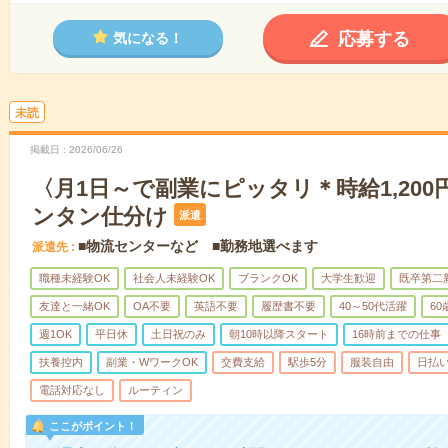
応募する
気になる！
未読
掲載日
2026/06/26
〈月1日～で副業にピッタリ＊時給1,20
ンタン仕分け
派遣
■物流センターなど ■勤務地選べます
派遣先
職種未経験OK
社会人未経験OK
ブランクOK
大学生歓迎
既卒第二
友達と一緒OK
OA不要
英語不要
履歴書不要
40～50代活躍
6
週1OK
平日休
土日祝のみ
朝10時以降スタート
16時前までの仕事
扶養控内
副業・WワークOK
交費支給
駅歩5分
服装自由
日払い
電話対応なし
ルーティン
ここがポイント！