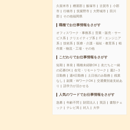
久留米市
糟屋郡
飯塚市
古賀市
小郡
市
行橋市
筑紫野市
大野城市
田川
郡
その他福岡県
職種でお仕事情報をさがす
オフィスワーク・事務系
営業・販売・サー
ビス系
クリエイティブ系
IT・エンジニア
系
技術系
医療・介護・福祉・教育系
軽
作業・物流・工場・その他
こだわりでお仕事情報をさがす
短期
単発
職種未経験OK
友だちと一緒
の応募OK
在宅・リモートワーク
週2～3
日勤務
週4日勤務
土日祝のみ勤務
残業
なし
副業・WワークOK
交通費別途支給あ
り
語学力が活かせる
人気のワードでお仕事情報をさがす
急募
年齢不問
財団法人
英語
書類チェ
ック
テレビ局
封入
大学