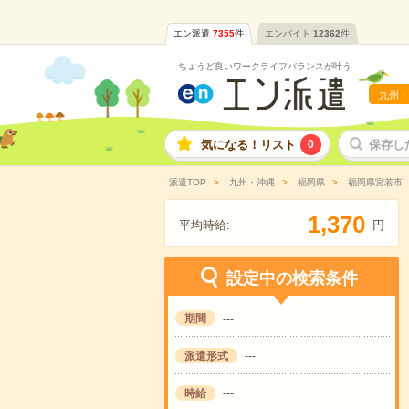
エン派遣
7355
件
エンバイト
12362
件
ちょうど良いワークライフバランスが叶う
九州・
気になる！リスト
0
保存し
派遣TOP
九州・沖縄
福岡県
福岡県宮若市
,
1
3
7
0
平均時給:
円
設定中の検索条件
期間
---
派遣形式
---
時給
---