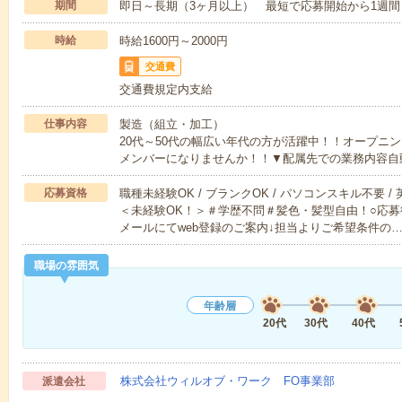
期間
即日～長期（3ヶ月以上） 最短で応募開始から1週間
時給
時給1600円～2000円
交通費
交通費規定内支給
仕事内容
製造（組立・加工）
20代～50代の幅広い年代の方が活躍中！！オープニ
メンバーになりませんか！！▼配属先での業務内容自
応募資格
職種未経験OK / ブランクOK / パソコンスキル不要 /
＜未経験OK！＞＃学歴不問＃髪色・髪型自由！○応募
メールにてweb登録のご案内↓担当よりご希望条件の
職場の雰囲気
年齢層
20代
30代
40代
株式会社ウィルオブ・ワーク FO事業部
派遣会社