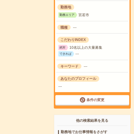
勤務地
宮若市
勤務エリア
職種
---
こだわりINDEX
10名以上の大量募集
絶対
---
できれば
キーワード
---
あなたのプロフィール
---
条件の変更
他の検索結果を見る
勤務地でお仕事情報をさがす