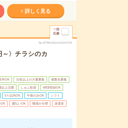
詳しく見る
一括
応募
No.BTRKO8110432GT05
0円～〉チラシのカ
新卒OK
10名以上の大量募集
複数名募集
0歳以上活躍
しゅふ歓迎
WEB登録OK
5ｈ以内OK
午後のみOK
シフト
OK
週払いOK
職場が分煙
派遣多