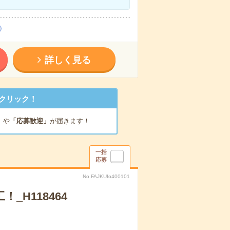
）
詳しく見る
クリック！
」
や
「応募歓迎」
が届きます！
一括
応募
No.FAJKUfo400101
_H118464