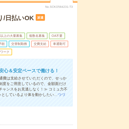
No.SCKO584231-T3
/日払いOK
派遣
名以上の大量募集
複数名募集
OA不要
早朝
交替制勤務
交費支給
車通勤可
ワーク
！安心＆安定ペースで働ける！
ん交通費は支給させていただくので、せっか
制度をご用意しているので、金額面だけ
チャンスをお見逃しなく！≫ コミュ力不
ジッとしているより体を動かしたい…
つづ