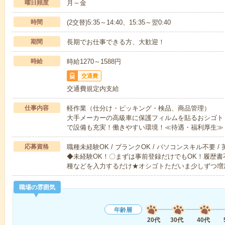
曜日頻度
月～金
時間
(2交替)5:35～14:40、15:35～翌0:40
期間
長期でお仕事できる方、大歓迎！
時給
時給1270～1588円
交通費
交通費規定内支給
仕事内容
軽作業（仕分け・ピッキング・検品、商品管理）
大手メーカーの高級車に保護フィルムを貼るおシゴト
で設備も充実！働きやすい環境！≪待遇・福利厚生≫
応募資格
職種未経験OK / ブランクOK / パソコンスキル不要 /
◆未経験OK！〇まずは事前登録だけでもOK！履歴
種などを入力するだけ★オシゴトただいま少しずつ増
職場の雰囲気
年齢層
20代
30代
40代