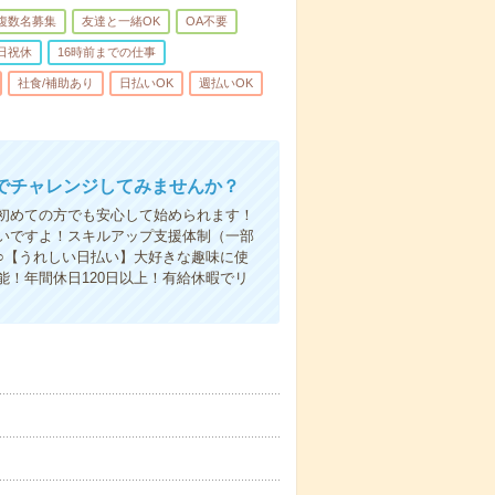
複数名募集
友達と一緒OK
OA不要
日祝休
16時前までの仕事
社食/補助あり
日払いOK
週払いOK
でチャレンジしてみませんか？
初めての方でも安心して始められます！
いですよ！スキルアップ支援体制（一部
○【うれしい日払い】大好きな趣味に使
！年間休日120日以上！有給休暇でリ