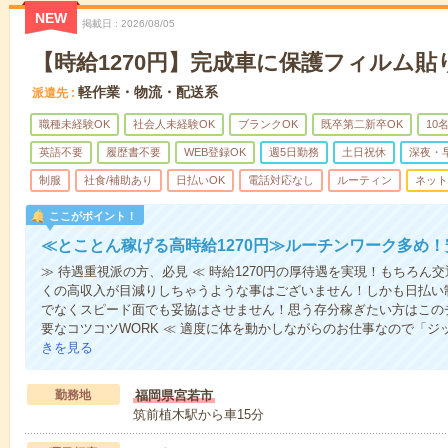
NEW
掲載日
2026/08/05
【時給1270円】完成車に保護フィルム貼り
軽作業・物流・配送系
派遣先
職種未経験OK
社会人未経験OK
ブランクOK
既卒第二新卒OK
10
英語不要
履歴書不要
WEB登録OK
週5日勤務
土日祝休
深夜・
制服
社食/補助あり
日払いOK
電話対応なし
ルーティン
ネット
ここがポイント！
≪とことん稼げる高時給1270円≫ルーチンワーク多め
≫ 待遇重視派の方、必見 ≪ 時給1270円の厚待遇を実現！もちろ
くの高収入が目減りしちゃうような事はございません！しかも日払い
でなくスピード面でも妥協はさせません！思う存分稼ぎたい方はこの
要なコツコツWORK ≪ 適度に体を動かしながらのお仕事なので「
きを見る
勤務地
福岡県宮若市
筑前植木駅から車15分