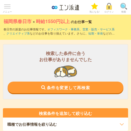
メニュー
気になる!
ログイン
検索
福岡県春日市
×
時給1550円以上
のお仕事一覧
春日市の派遣のお仕事情報です。
オフィスワーク・事務系
、
営業・販売・サービス系
、
クリエイティブ系
などのお仕事を取り揃えています。さらに、
短期
・
単発
などの期
間や、
職種未経験OK
などのこだわり条件で絞り込んでいただけます。
検索した条件に合う
お仕事がありませんでした
条件を変更して再検索
検索条件を追加して絞り込む
職種
でお仕事情報を絞り込む