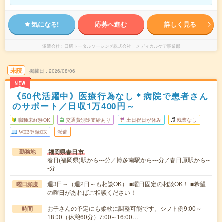
気になる!
応募へ進む
詳しく見る
派遣会社
日研トータルソーシング株式会社 メディカルケア事業部
未読
掲載日
2026/08/06
NEW
《50代活躍中》医療行為なし＊病院で患者さん
のサポート／日収1万400円～
職種未経験OK
交通費別途支給あり
土日祝日が休み
残業なし
WEB登録OK
派遣
福岡県春日市
勤務地
春日(福岡県)駅から---分／博多南駅から---分／春日原駅から--
-分
週3日～（週2日～も相談OK） ■曜日固定の相談OK！ ■希望
曜日頻度
の曜日があればご相談ください！
お子さんの予定にも柔軟に調整可能です。シフト例9:00～
時間
18:00（休憩60分）7:00～16:00…