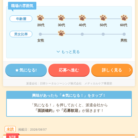
職場の雰囲気
年齢層
20代
30代
40代
50代
60代
男女比率
女性
男性
もっと見る
気になる!
応募へ進む
詳しく見る
派遣会社
日研トータルソーシング株式会社 メディカルケア事業部
興味があったら「★気になる！」をタップ！
「気になる！」を押しておくと、派遣会社から
「面談確約」
や
「応募歓迎」
が届きます！
未読
掲載日
2026/08/07
NEW