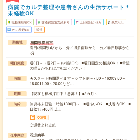
病院でカルテ整理や患者さんの生活サポート＊
未経験OK
職種未経験OK
交通費別途支給あり
土日祝日が休み
残業なし
WEB登録OK
派遣
福岡県春日市
勤務地
春日(福岡県)駅から---分／博多南駅から---分／春日原駅から--
-分
週3日～（週2日～も相談OK） ■曜日固定の相談OK！ ■希望
曜日頻度
の曜日があればご相談ください！
★スタート時間選べます～シフト例～7:00～16:009:00～
時間
18:0011:00～20:00など…
【現在も積極採用中！急募！】■2カ月～
期間
無資格未経験：時給1300円～ ■週払いOK ■扶養内OK ■
時給
日収1万400円以上
交通費
交通費全額支給
看護助手
仕事内容