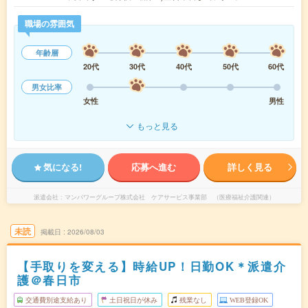
職場の雰囲気
年齢層
20代
30代
40代
50代
60代
男女比率
女性
男性
もっと見る
気になる!
応募へ進む
詳しく見る
派遣会社
マンパワーグループ株式会社 ケアサービス事業部 （医療福祉介護関連）
未読
掲載日
2026/08/03
【手取りを変える】時給UP！日勤OK＊派遣介
護＠春日市
交通費別途支給あり
土日祝日が休み
残業なし
WEB登録OK