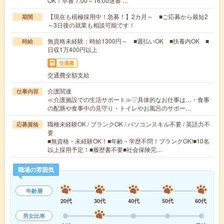
OK！早番 7:00～16:00遅番 …
【現在も積極採用中！急募！】2カ月～ ■ご応募から最短2
期間
～3日後の就業も相談可能です！
無資格未経験：時給1300円～ ■週払いOK ■扶養内OK ■
時給
日収1万400円以上
交通費
交通費全額支給
介護関連
仕事内容
≪介護施設での生活サポート≫▽具体的なお仕事は…・食事
の配膳や食事中の見守り・トイレやお風呂のサポー…
職種未経験OK / ブランクOK / パソコンスキル不要 / 英語力不
応募資格
要
■無資格・未経験OK！■年齢・学歴不問！ブランクOK!■10名
以上採用予定！■履歴書不要■社会保険完…
職場の雰囲気
年齢層
20代
30代
40代
50代
60代
男女比率