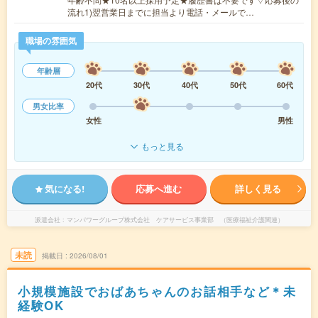
流れ1)翌営業日までに担当より電話・メールで…
職場の雰囲気
年齢層
20代
30代
40代
50代
60代
男女比率
女性
男性
もっと見る
気になる!
応募へ進む
詳しく見る
派遣会社
マンパワーグループ株式会社 ケアサービス事業部 （医療福祉介護関連）
未読
掲載日
2026/08/01
小規模施設でおばあちゃんのお話相手など＊未
経験OK