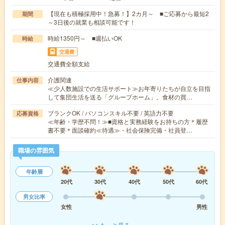
【現在も積極採用中！急募！】2カ月～ ■ご応募から最短2
期間
～3日後の就業も相談可能です！
時給1350円～ ■週払いOK
時給
交通費
交通費全額支給
介護関連
仕事内容
≪少人数施設での生活サポート≫お年寄りたちが自立を目指
して集団生活を送る「グループホーム」。食材の買…
ブランクOK / パソコンスキル不要 / 英語力不要
応募資格
≪年齢・学歴不問！≫■資格と実務経験をお持ちの方＊履歴
書不要＊面談確約≪待遇≫・社会保険完備・社員登…
職場の雰囲気
年齢層
20代
30代
40代
50代
60代
男女比率
女性
男性
もっと見る