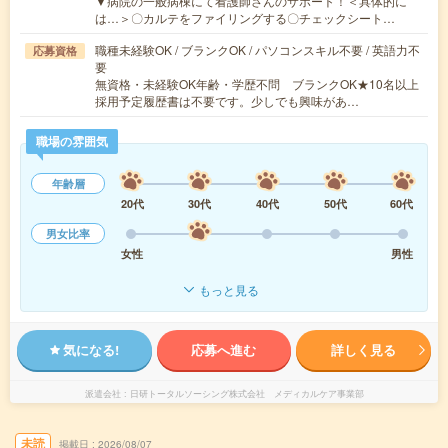
▼病院の一般病棟にて看護師さんのサポート！＜具体的に
は…＞〇カルテをファイリングする〇チェックシート…
職種未経験OK / ブランクOK / パソコンスキル不要 / 英語力不
応募資格
要
無資格・未経験OK年齢・学歴不問 ブランクOK★10名以上
採用予定履歴書は不要です。少しでも興味があ…
職場の雰囲気
年齢層
20代
30代
40代
50代
60代
男女比率
女性
男性
もっと見る
気になる!
応募へ進む
詳しく見る
派遣会社
日研トータルソーシング株式会社 メディカルケア事業部
未読
掲載日
2026/08/07