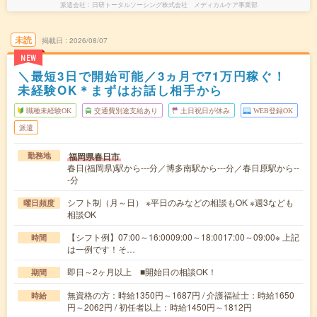
派遣会社
日研トータルソーシング株式会社 メディカルケア事業部
未読
掲載日
2026/08/07
NEW
＼最短3日で開始可能／3ヵ月で71万円稼ぐ！
未経験OK＊まずはお話し相手から
職種未経験OK
交通費別途支給あり
土日祝日が休み
WEB登録OK
派遣
福岡県春日市
勤務地
春日(福岡県)駅から---分／博多南駅から---分／春日原駅から--
-分
シフト制（月～日） ※平日のみなどの相談もOK ※週3なども
曜日頻度
相談OK
【シフト例】07:00～16:0009:00～18:0017:00～09:00※ 上記
時間
は一例です！そ…
即日～2ヶ月以上 ■開始日の相談OK！
期間
無資格の方：時給1350円～1687円 / 介護福祉士：時給1650
時給
円～2062円 / 初任者以上：時給1450円～1812円