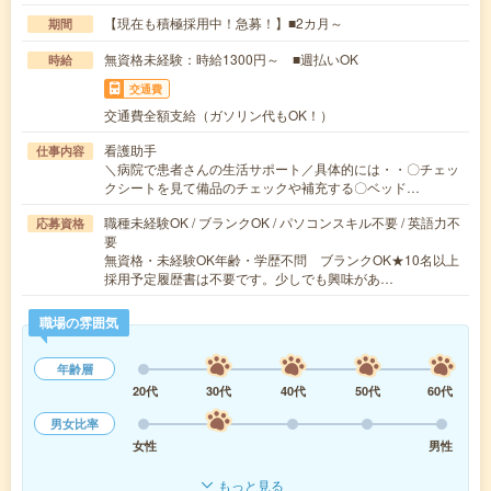
【現在も積極採用中！急募！】■2カ月～
期間
無資格未経験：時給1300円～ ■週払いOK
時給
交通費
交通費全額支給（ガソリン代もOK！）
看護助手
仕事内容
＼病院で患者さんの生活サポート／具体的には・・〇チェッ
クシートを見て備品のチェックや補充する〇ベッド…
職種未経験OK / ブランクOK / パソコンスキル不要 / 英語力不
応募資格
要
無資格・未経験OK年齢・学歴不問 ブランクOK★10名以上
採用予定履歴書は不要です。少しでも興味があ…
職場の雰囲気
年齢層
20代
30代
40代
50代
60代
男女比率
女性
男性
もっと見る