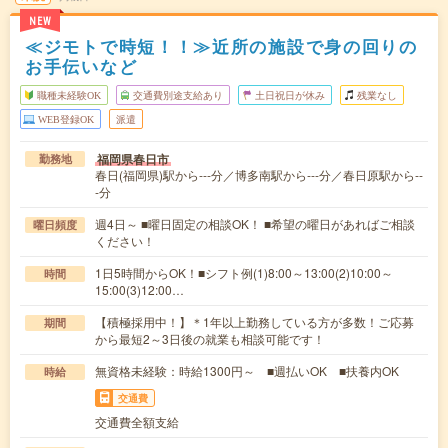
NEW
≪ジモトで時短！！≫近所の施設で身の回りの
お手伝いなど
職種未経験OK
交通費別途支給あり
土日祝日が休み
残業なし
WEB登録OK
派遣
福岡県春日市
勤務地
春日(福岡県)駅から---分／博多南駅から---分／春日原駅から--
-分
週4日～ ■曜日固定の相談OK！ ■希望の曜日があればご相談
曜日頻度
ください！
1日5時間からOK！■シフト例(1)8:00～13:00(2)10:00～
時間
15:00(3)12:00…
【積極採用中！】＊1年以上勤務している方が多数！ご応募
期間
から最短2～3日後の就業も相談可能です！
無資格未経験：時給1300円～ ■週払いOK ■扶養内OK
時給
交通費
交通費全額支給