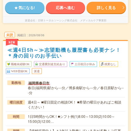
気になる!
応募へ進む
詳しく見る
派遣会社
日研トータルソーシング株式会社 メディカルケア事業部
未読
掲載日
2026/08/06
NEW
≪週4日5h～≫志望動機も履歴書も必要ナシ！
＊身の回りのお手伝い
職種未経験OK
交通費別途支給あり
土日祝日が休み
残業なし
WEB登録OK
派遣
福岡県春日市
勤務地
春日(福岡県)駅から---分／博多南駅から---分／春日原駅から--
-分
週4日～ ■曜日固定の相談OK！ ■希望の曜日があればご相談
曜日頻度
ください！
1日5時間からOK！■シフト例(1)8:00～13:00(2)10:00～
時間
15:00(3)12:00…
【積極採用中！】＊1年以上勤務している方が多数！ご応募
期間