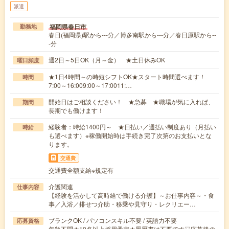
派遣
福岡県春日市
勤務地
春日(福岡県)駅から---分／博多南駅から---分／春日原駅から--
-分
週2日～5日OK（月～金） ★土日休みOK
曜日頻度
★1日4時間～の時短シフトOK★スタート時間選べます！
時間
7:00～16:009:00～17:0011:…
開始日はご相談ください！ ★急募 ★職場が気に入れば、
期間
長期でも働けます！
経験者：時給1400円～ ★日払い／週払い制度あり（月払い
時給
も選べます）※稼働開始時は手続き完了次第のお支払いとな
ります。
交通費
交通費全額支給※規定有
介護関連
仕事内容
【経験を活かして高時給で働ける介護】～お仕事内容～・食
事／入浴／排せつ介助・移乗や見守り・レクリエー…
ブランクOK / パソコンスキル不要 / 英語力不要
応募資格
年齢不問★10名以上採用予定★履歴書は不要です▽応募後の