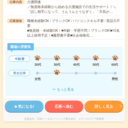
介護関連
仕事内容
／無資格未経験から始める介護施設での生活サポート！＼
「話し相手になって、うんうんとうなずく」「天気が…
職種未経験OK / ブランクOK / パソコンスキル不要 / 英語力不
応募資格
要
■無資格・未経験OK！■年齢・学歴不問！ブランクOK!■10名
以上採用予定！■履歴書不要■社会保険完…
職場の雰囲気
年齢層
20代
30代
40代
50代
60代
男女比率
女性
男性
もっと見る
気になる!
応募へ進む
詳しく見る
派遣会社
日研トータルソーシング株式会社 メディカルケア事業部