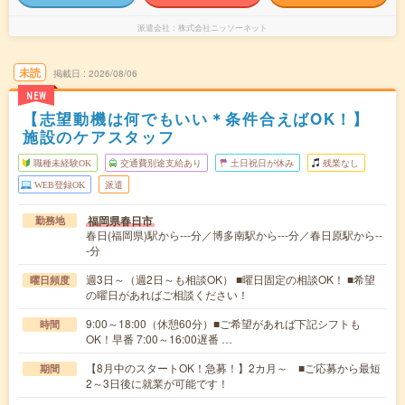
派遣会社
株式会社ニッソーネット
未読
掲載日
2026/08/06
NEW
【志望動機は何でもいい＊条件合えばOK！】
施設のケアスタッフ
職種未経験OK
交通費別途支給あり
土日祝日が休み
残業なし
WEB登録OK
派遣
福岡県春日市
勤務地
春日(福岡県)駅から---分／博多南駅から---分／春日原駅から--
-分
週3日～（週2日～も相談OK） ■曜日固定の相談OK！ ■希望
曜日頻度
の曜日があればご相談ください！
9:00～18:00（休憩60分）■ご希望があれば下記シフトも
時間
OK！早番 7:00～16:00遅番 …
【8月中のスタートOK！急募！】2カ月～ ■ご応募から最短
期間
2～3日後に就業が可能です！