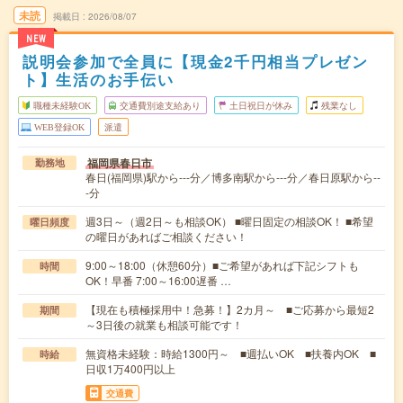
未読
掲載日
2026/08/07
NEW
説明会参加で全員に【現金2千円相当プレゼン
ト】生活のお手伝い
職種未経験OK
交通費別途支給あり
土日祝日が休み
残業なし
WEB登録OK
派遣
福岡県春日市
勤務地
春日(福岡県)駅から---分／博多南駅から---分／春日原駅から--
-分
週3日～（週2日～も相談OK） ■曜日固定の相談OK！ ■希望
曜日頻度
の曜日があればご相談ください！
9:00～18:00（休憩60分）■ご希望があれば下記シフトも
時間
OK！早番 7:00～16:00遅番 …
【現在も積極採用中！急募！】2カ月～ ■ご応募から最短2
期間
～3日後の就業も相談可能です！
無資格未経験：時給1300円～ ■週払いOK ■扶養内OK ■
時給
日収1万400円以上
交通費