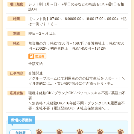
シフト制（月～日） ※平日のみなどの相談もOK ※週3日も相
曜日頻度
談OK
【シフト例】07:00～16:0009:00～18:0017:00～09:00※ 上記
時間
は一例です！そ…
即日～2ヶ月以上
期間
無資格の方：時給1350円～1687円 / 介護福祉士：時給1650
時給
円～2062円 / 初任者以上：時給1450円～1812円
交通費
全額支給
介護関連
仕事内容
／グループホームにて利用者の方の日常生活をサポート！＼
▽具体的には…・買い物や散歩に付き添ったり・折…
職種未経験OK / ブランクOK / パソコンスキル不要 / 英語力不
応募資格
要
＼無資格＊未経験OK／★年齢不問・ブランクOK★履歴書不
要・来社不要（電話登録OK）★社会保険完備＼…
職場の雰囲気
年齢層