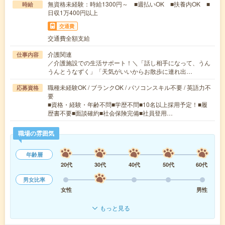
無資格未経験：時給1300円～ ■週払いOK ■扶養内OK ■
時給
日収1万400円以上
交通費
交通費全額支給
介護関連
仕事内容
／介護施設での生活サポート！＼「話し相手になって、うん
うんとうなずく」「天気がいいからお散歩に連れ出…
職種未経験OK / ブランクOK / パソコンスキル不要 / 英語力不
応募資格
要
■資格・経験・年齢不問■学歴不問■10名以上採用予定！■履
歴書不要■面談確約■社会保険完備■社員登用…
職場の雰囲気
年齢層
20代
30代
40代
50代
60代
男女比率
女性
男性
もっと見る