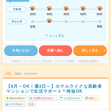
年齢層
20代
30代
40代
50代
60代
男女比率
女性
男性
もっと見る
気になる!
応募へ進む
詳しく見る
派遣会社
マンパワーグループ株式会社 ケアサービス事業部 （医療福祉介護関連）
未読
掲載日
2026/08/04
【8月～OK！週2日～】ホテルライクな高齢者
マンションで生活サポート＊時短OK
職種未経験OK
交通費別途支給あり
土日祝日が休み
残業なし
WEB登録OK
派遣