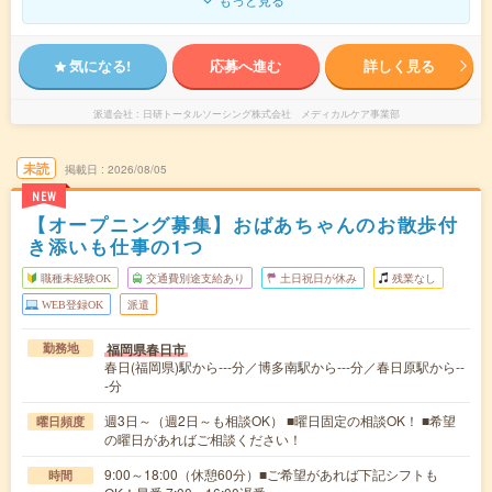
気になる!
応募へ進む
詳しく見る
派遣会社
日研トータルソーシング株式会社 メディカルケア事業部
未読
掲載日
2026/08/05
NEW
【オープニング募集】おばあちゃんのお散歩付
き添いも仕事の1つ
職種未経験OK
交通費別途支給あり
土日祝日が休み
残業なし
WEB登録OK
派遣
福岡県春日市
勤務地
春日(福岡県)駅から---分／博多南駅から---分／春日原駅から--
-分
週3日～（週2日～も相談OK） ■曜日固定の相談OK！ ■希望
曜日頻度
の曜日があればご相談ください！
9:00～18:00（休憩60分）■ご希望があれば下記シフトも
時間