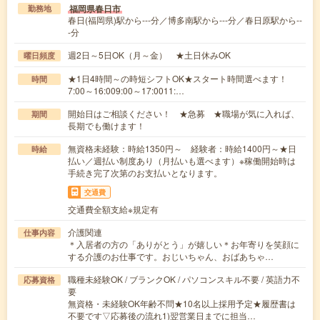
福岡県春日市
勤務地
春日(福岡県)駅から---分／博多南駅から---分／春日原駅から--
-分
週2日～5日OK（月～金） ★土日休みOK
曜日頻度
★1日4時間～の時短シフトOK★スタート時間選べます！
時間
7:00～16:009:00～17:0011:…
開始日はご相談ください！ ★急募 ★職場が気に入れば、
期間
長期でも働けます！
無資格未経験：時給1350円～ 経験者：時給1400円～★日
時給
払い／週払い制度あり（月払いも選べます）※稼働開始時は
手続き完了次第のお支払いとなります。
交通費
交通費全額支給※規定有
介護関連
仕事内容
＊入居者の方の「ありがとう」が嬉しい＊お年寄りを笑顔に
する介護のお仕事です。おじいちゃん、おばあちゃ…
職種未経験OK / ブランクOK / パソコンスキル不要 / 英語力不
応募資格
要
無資格・未経験OK年齢不問★10名以上採用予定★履歴書は
不要です▽応募後の流れ1)翌営業日までに担当…