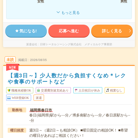
女性
男性
もっと見る
気になる!
応募へ進む
詳しく見る
派遣会社
日研トータルソーシング株式会社 メディカルケア事業部
未読
掲載日
2026/08/05
NEW
【週3日～】少人数だから負担すくなめ＊レク
や食事のサポートなど
職種未経験OK
交通費別途支給あり
土日祝日が休み
残業なし
WEB登録OK
派遣
福岡県春日市
勤務地
春日(福岡県)駅から---分／博多南駅から---分／春日原駅から--
-分
週3日～（週2日～も相談OK） ■曜日固定の相談OK！ ■希望
曜日頻度
の曜日があればご相談ください！