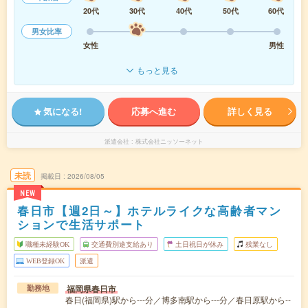
20代
30代
40代
50代
60代
男女比率
女性
男性
もっと見る
気になる!
応募へ進む
詳しく見る
派遣会社
株式会社ニッソーネット
未読
掲載日
2026/08/05
NEW
春日市【週2日～】ホテルライクな高齢者マン
ションで生活サポート
職種未経験OK
交通費別途支給あり
土日祝日が休み
残業なし
WEB登録OK
派遣
福岡県春日市
勤務地
春日(福岡県)駅から---分／博多南駅から---分／春日原駅から--