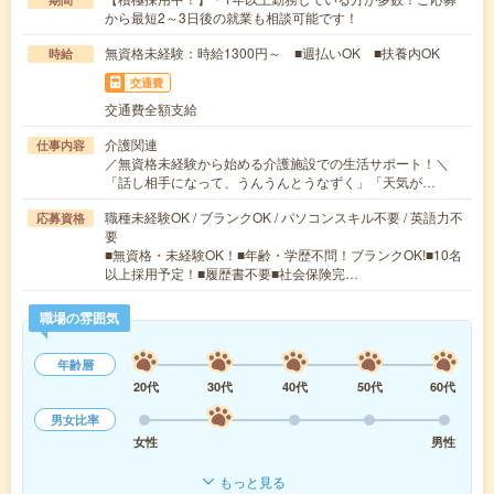
から最短2～3日後の就業も相談可能です！
無資格未経験：時給1300円～ ■週払いOK ■扶養内OK
時給
交通費
交通費全額支給
介護関連
仕事内容
／無資格未経験から始める介護施設での生活サポート！＼
「話し相手になって、うんうんとうなずく」「天気が…
職種未経験OK / ブランクOK / パソコンスキル不要 / 英語力不
応募資格
要
■無資格・未経験OK！■年齢・学歴不問！ブランクOK!■10名
以上採用予定！■履歴書不要■社会保険完…
職場の雰囲気
年齢層
20代
30代
40代
50代
60代
男女比率
女性
男性
もっと見る