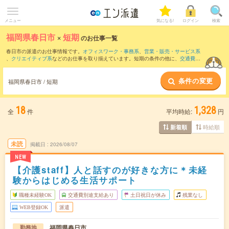
メニュー
気になる!
ログイン
検索
福岡県春日市
×
短期
のお仕事一覧
春日市の派遣のお仕事情報です。
オフィスワーク・事務系
、
営業・販売・サービス系
、
クリエイティブ系
などのお仕事を取り揃えています。短期の条件の他に、
交通費別
途支給あり
、
職種未経験OK
、
友だちと一緒の応募OK
などでもお探し頂けます。
条件の変更
福岡県春日市 / 短期
18
1,328
全
件
平均時給:
円
時給順
新着順
未読
掲載日
2026/08/07
NEW
【介護staff】人と話すのが好きな方に＊未経
験からはじめる生活サポート
職種未経験OK
交通費別途支給あり
土日祝日が休み
残業なし
WEB登録OK
派遣
福岡県春日市
勤務地