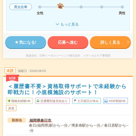
男女比率
女性
男性
もっと見る
気になる!
応募へ進む
詳しく見る
派遣会社
日研トータルソーシング株式会社 メディカルケア事業部
未読
掲載日
2026/08/05
NEW
＜履歴書不要＞資格取得サポートで未経験から
即戦力に！小規模施設のサポート！
職種未経験OK
交通費別途支給あり
土日祝日が休み
WEB登録OK
派遣
福岡県春日市
勤務地
春日(福岡県)駅から---分／博多南駅から---分／春日原駅から--
-分