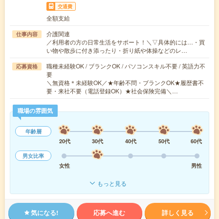
交通費
全額支給
介護関連
仕事内容
／利用者の方の日常生活をサポート！＼▽具体的には…・買
い物や散歩に付き添ったり・折り紙や体操などのレ…
職種未経験OK / ブランクOK / パソコンスキル不要 / 英語力不
応募資格
要
＼無資格＊未経験OK／★年齢不問・ブランクOK★履歴書不
要・来社不要（電話登録OK）★社会保険完備＼…
職場の雰囲気
年齢層
20代
30代
40代
50代
60代
男女比率
女性
男性
もっと見る
気になる!
応募へ進む
詳しく見る