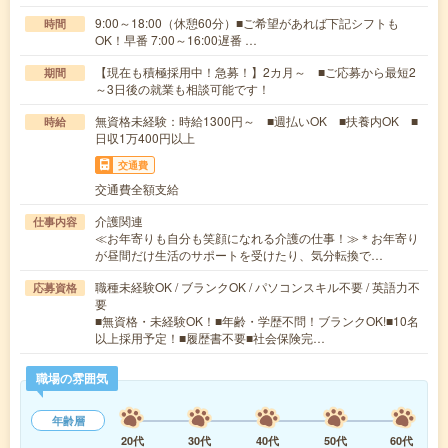
9:00～18:00（休憩60分）■ご希望があれば下記シフトも
時間
OK！早番 7:00～16:00遅番 …
【現在も積極採用中！急募！】2カ月～ ■ご応募から最短2
期間
～3日後の就業も相談可能です！
無資格未経験：時給1300円～ ■週払いOK ■扶養内OK ■
時給
日収1万400円以上
交通費
交通費全額支給
介護関連
仕事内容
≪お年寄りも自分も笑顔になれる介護の仕事！≫＊お年寄り
が昼間だけ生活のサポートを受けたり、気分転換で…
職種未経験OK / ブランクOK / パソコンスキル不要 / 英語力不
応募資格
要
■無資格・未経験OK！■年齢・学歴不問！ブランクOK!■10名
以上採用予定！■履歴書不要■社会保険完…
職場の雰囲気
年齢層
20代
30代
40代
50代
60代