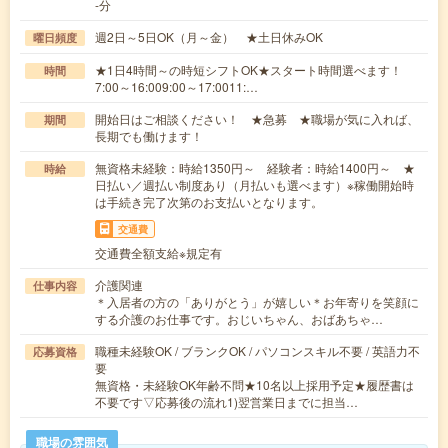
-分
週2日～5日OK（月～金） ★土日休みOK
曜日頻度
★1日4時間～の時短シフトOK★スタート時間選べます！
時間
7:00～16:009:00～17:0011:…
開始日はご相談ください！ ★急募 ★職場が気に入れば、
期間
長期でも働けます！
無資格未経験：時給1350円～ 経験者：時給1400円～ ★
時給
日払い／週払い制度あり（月払いも選べます）※稼働開始時
は手続き完了次第のお支払いとなります。
交通費
交通費全額支給※規定有
介護関連
仕事内容
＊入居者の方の「ありがとう」が嬉しい＊お年寄りを笑顔に
する介護のお仕事です。おじいちゃん、おばあちゃ…
職種未経験OK / ブランクOK / パソコンスキル不要 / 英語力不
応募資格
要
無資格・未経験OK年齢不問★10名以上採用予定★履歴書は
不要です▽応募後の流れ1)翌営業日までに担当…
職場の雰囲気