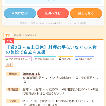
気になる!
応募へ進む
詳しく見る
派遣会社
日研トータルソーシング株式会社 メディカルケア事業部
未読
掲載日
2026/08/05
NEW
【週3日～＆土日休】料理の手伝いなど少人数
の施設で自立を支援
交通費別途支給あり
土日祝日が休み
残業なし
WEB登録OK
派遣
福岡県春日市
勤務地
春日(福岡県)駅から---分／博多南駅から---分／春日原駅から--
-分
週3日～（週2日～も相談OK） ■曜日固定の相談OK！ ■希望
曜日頻度
の曜日があればご相談ください！
9:00～18:00（休憩60分）■ご希望があれば下記シフトも
時間
OK！早番 7:00～16:00遅番 …