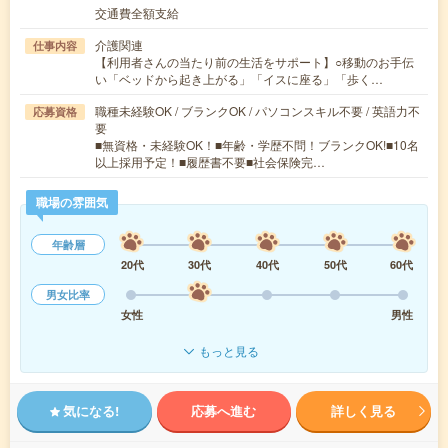
交通費全額支給
介護関連
仕事内容
【利用者さんの当たり前の生活をサポート】○移動のお手伝
い「ベッドから起き上がる」「イスに座る」「歩く…
職種未経験OK / ブランクOK / パソコンスキル不要 / 英語力不
応募資格
要
■無資格・未経験OK！■年齢・学歴不問！ブランクOK!■10名
以上採用予定！■履歴書不要■社会保険完…
職場の雰囲気
年齢層
20代
30代
40代
50代
60代
男女比率
女性
男性
もっと見る
気になる!
応募へ進む
詳しく見る