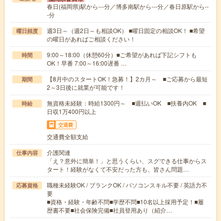
春日(福岡県)駅から---分／博多南駅から---分／春日原駅から--
-分
週3日～（週2日～も相談OK） ■曜日固定の相談OK！ ■希望
曜日頻度
の曜日があればご相談ください！
9:00～18:00（休憩60分）■ご希望があれば下記シフトも
時間
OK！早番 7:00～16:00遅番 …
【8月中のスタートOK！急募！】2カ月～ ■ご応募から最短
期間
2～3日後に就業が可能です！
無資格未経験：時給1300円～ ■週払いOK ■扶養内OK ■
時給
日収1万400円以上
交通費
交通費全額支給
介護関連
仕事内容
「え？意外に簡単！」と思うくらい、スグできる仕事からス
タート！経験がなくて不安だった方も、皆さん問題…
職種未経験OK / ブランクOK / パソコンスキル不要 / 英語力不
応募資格
要
■資格・経験・年齢不問■学歴不問■10名以上採用予定！■履
歴書不要■社会保険完備■社員登用あり（紹介…