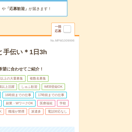
」
や
「応募歓迎」
が届きます！
一括
応募
No.MPW1009996
手伝い＊1日3h
希望に合わせてご紹介！
名以上の大量募集
複数名募集
0歳以上活躍
しゅふ歓迎
WEB登録OK
16時前までの仕事
17時前までの仕事
副業・WワークOK
医療福祉
学校
K
職場が禁煙
派遣多
電話対応なし