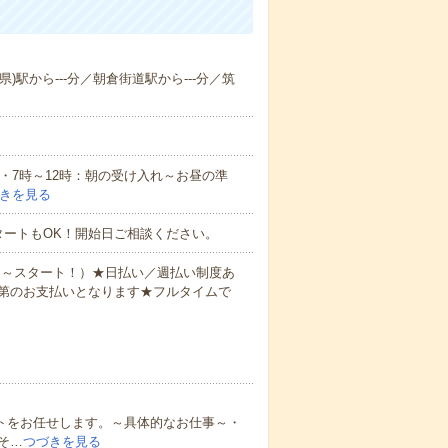
県)駅から---分／朝倉街道駅から---分／筑
例・7時～12時：朝の受け入れ～お昼の準
きを見る
タートもOK！開始日ご相談ください。
0円～スタート！）★日払い／週払い制度あ
第のお支払いとなります★フルタイムで
ートをお任せします。～具体的なお仕事～・
そ…
つづきを見る