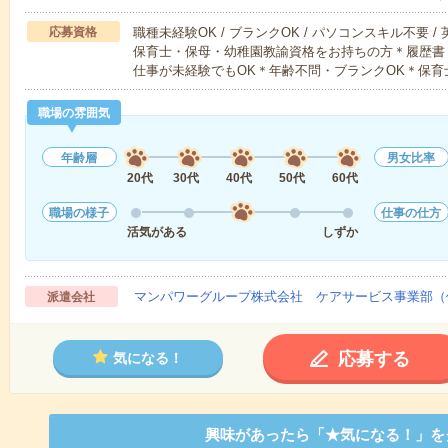
応募資格
職種未経験OK / ブランクOK / パソコンスキル不要 /
保育士・保母・幼稚園教諭資格をお持ちの方＊履歴書
仕事が未経験でもOK＊年齢不問・ブランクOK＊保育
職場の雰囲気
年齢層
男女比率
20代
30代
40代
50代
60代
職場の様子
仕事の仕方
活気がある
しずか
マンパワーグループ株式会社 ケアサービス事業部（
派遣会社
応募する
気になる！
興味があったら「★気になる！」を