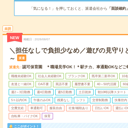
「気になる！」を押しておくと、派遣会社から
「面談確約
未読
NEW
掲載日
2026/08/07
＼担任なしで負担少なめ／遊びの見守りと
～
派遣
認可保育園 ＊職場見学OK！＊駅チカ、車通勤OKなどご
派遣先
職種未経験OK
社会人未経験OK
ブランクOK
既卒第二新卒OK
10
友達と一緒OK
OA不要
英語不要
履歴書不要
40～50代活躍
6
週2～3日勤務
週4日勤務
週5日勤務
土日祝休
朝10時以降スタート
5ｈ以内OK
午後のみOK
残業なし
シフト
交替制勤務
扶養控内
交費支給
車通勤可
服装自由
社食/補助あり
日払いOK
週払いO
自転車・バイクOK
保育
ここがポイント！