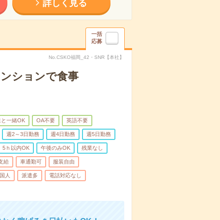
詳しく見る
一括
応募
No.CSKO福岡_42・SNR【本社】
マンションで食事
と一緒OK
OA不要
英語不要
週2～3日勤務
週4日勤務
週5日勤務
5ｈ以内OK
午後のみOK
残業なし
支給
車通勤可
服装自由
国人
派遣多
電話対応なし