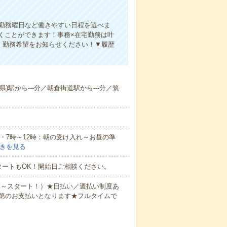
、勤務曜日など働きやすい日程を選べま
くことができます！事務×在宅勤務は叶
！勤務希望をお知らせください！▼履歴
県)駅から---分／朝倉街道駅から---分／筑
例・7時～12時：朝の受け入れ～お昼の準
きを見る
タートもOK！開始日ご相談ください。
0円～スタート！）★日払い／週払い制度あ
第のお支払いとなります★フルタイムで