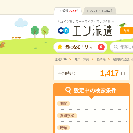
エン派遣
7355
件
エンバイト
12362
件
ちょうど良いワークライフバランスが叶う
九州・
気になる！リスト
0
保存し
派遣TOP
九州・沖縄
福岡県
福岡県筑紫野
,
1
4
1
7
平均時給:
円
設定中の検索条件
期間
---
派遣形式
---
時給
---