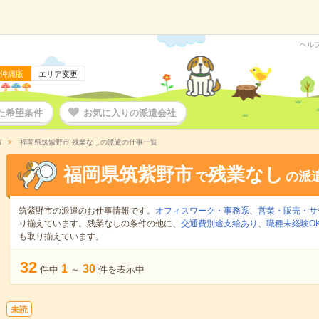
ヘル
沖縄版
エリア変更
た希望条件
お気に入りの派遣会社
市
福岡県筑紫野市 残業なしの派遣の仕事一覧
福岡県筑紫野市
残業なし
で
の派
筑紫野市の派遣のお仕事情報です。
オフィスワーク・事務系
、
営業・販売・サ
り揃えています。残業なしの条件の他に、
交通費別途支給あり
、
職種未経験O
も取り揃えています。
32
1
30
件中
～
件を表示中
未読