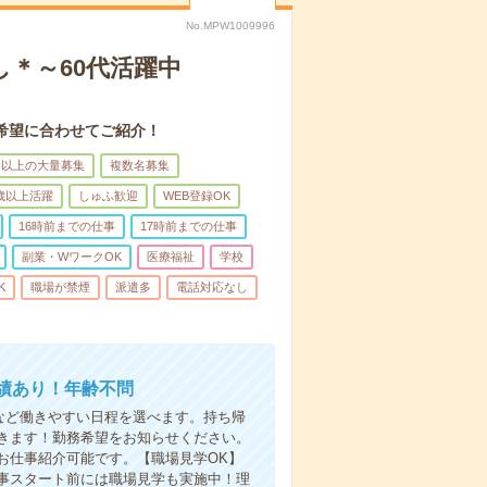
No.MPW1009996
＊～60代活躍中
希望に合わせてご紹介！
名以上の大量募集
複数名募集
0歳以上活躍
しゅふ歓迎
WEB登録OK
16時前までの仕事
17時前までの仕事
副業・WワークOK
医療福祉
学校
K
職場が禁煙
派遣多
電話対応なし
績あり！年齢不問
日など働きやすい日程を選べます。持ち帰
きます！勤務希望をお知らせください。
お仕事紹介可能です。【職場見学OK】
事スタート前には職場見学も実施中！理