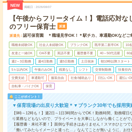
NEW
掲載日
2026/08/07
【午後からフリータイム！】電話応対なし
のフリー保育士
派遣
認可保育園 ＊職場見学OK！＊駅チカ、車通勤OKなどご
派遣先
職種未経験OK
社会人未経験OK
ブランクOK
既卒第二新卒OK
10
友達と一緒OK
OA不要
英語不要
履歴書不要
40～50代活躍
6
週2～3日勤務
週4日勤務
週5日勤務
土日祝休
朝10時以降スタート
5ｈ以内OK
午後のみOK
残業なし
シフト
交替制勤務
扶養控内
交費支給
車通勤可
服装自由
社食/補助あり
日払いOK
週払いO
自転車・バイクOK
保育
ここがポイント！
▼保育現場の出戻り大歓迎＊▼ブランク30年でも採用実
【9時～12時も！】週2日～1日3時間からでOK！勤務時間、勤務曜
り業務などもないので、プライベートを大事にしながら働くことがで
【履歴書・来社不要！】面倒な手続きはありません！スマホひとつで
「働いてみたらイメージと違った…」なんてことが無いように、お仕