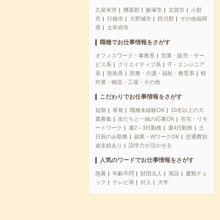
久留米市
糟屋郡
飯塚市
古賀市
小郡
市
行橋市
大野城市
田川郡
その他福岡
県
太宰府市
職種でお仕事情報をさがす
オフィスワーク・事務系
営業・販売・サー
ビス系
クリエイティブ系
IT・エンジニア
系
技術系
医療・介護・福祉・教育系
軽
作業・物流・工場・その他
こだわりでお仕事情報をさがす
短期
単発
職種未経験OK
10名以上の大
量募集
友だちと一緒の応募OK
在宅・リモ
ートワーク
週2～3日勤務
週4日勤務
土
日祝のみ勤務
副業・WワークOK
交通費別
途支給あり
語学力が活かせる
人気のワードでお仕事情報をさがす
急募
年齢不問
財団法人
英語
書類チェ
ック
テレビ局
封入
大学