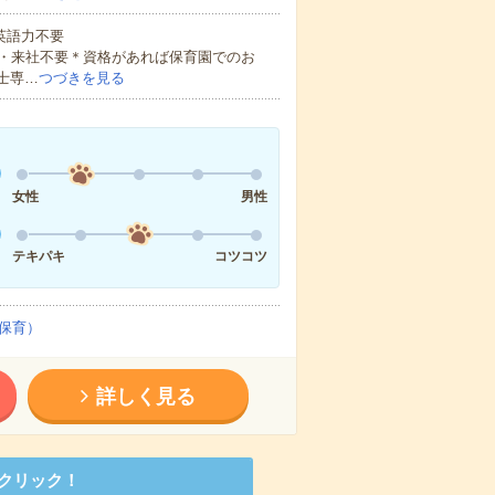
 英語力不要
・来社不要＊資格があれば保育園でのお
士専…
つづきを見る
女性
男性
テキパキ
コツコツ
保育）
詳しく見る
クリック！