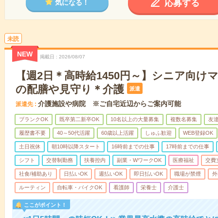
応募する
気になる！
未読
NEW
掲載日
2026/08/07
【週2日＊高時給1450円～】シニア向け
の配膳や見守り＊介護
派遣
介護施設や病院 ※ご自宅近辺からご案内可能
派遣先
ブランクOK
既卒第二新卒OK
10名以上の大量募集
複数名募集
友達
履歴書不要
40～50代活躍
60歳以上活躍
しゅふ歓迎
WEB登録OK
土日祝休
朝10時以降スタート
16時前までの仕事
17時前までの仕事
シフト
交替制勤務
扶養控内
副業・WワークOK
医療福祉
交費
社食/補助あり
日払いOK
週払いOK
即日払いOK
職場が禁煙
外
ルーティン
自転車・バイクOK
看護師
栄養士
介護士
ここがポイント！