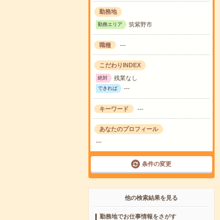
勤務地
筑紫野市
勤務エリア
職種
---
こだわりINDEX
残業なし
絶対
---
できれば
キーワード
---
あなたのプロフィール
---
条件の変更
他の検索結果を見る
勤務地でお仕事情報をさがす