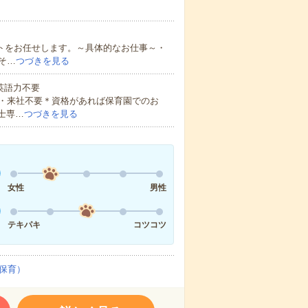
ートをお任せします。～具体的なお仕事～・
そ…
つづきを見る
 英語力不要
・来社不要＊資格があれば保育園でのお
士専…
つづきを見る
女性
男性
テキパキ
コツコツ
保育）