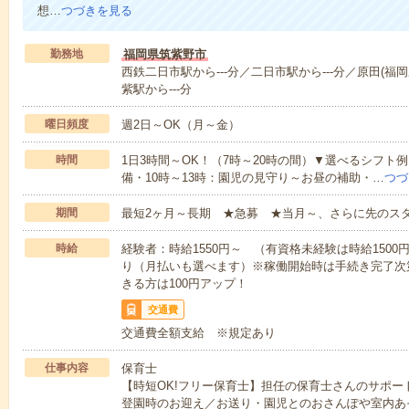
想…
つづきを見る
勤務地
福岡県筑紫野市
西鉄二日市駅から---分／二日市駅から---分／原田(福岡
紫駅から---分
曜日頻度
週2日～OK（月～金）
時間
1日3時間～OK！（7時～20時の間）▼選べるシフト
備・10時～13時：園児の見守り～お昼の補助・…
つづ
期間
最短2ヶ月～長期 ★急募 ★当月～、さらに先のス
時給
経験者：時給1550円～ （有資格未経験は時給150
り（月払いも選べます）※稼働開始時は手続き完了次
きる方は100円アップ！
交通費
交通費全額支給 ※規定あり
仕事内容
保育士
【時短OK!フリー保育士】担任の保育士さんのサポ
登園時のお迎え／お送り・園児とのおさんぽや室内あ