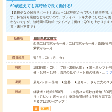
60歳超えても高時給で長く働ける!
【負担少なめ保育サポート】週2日～1日3時間からでOK！勤務時間
す。持ち帰り業務などもないので、プライベートを大事にしながら働
わないですが、短時間×高時給でタイパよく働けてQOLも上がります
書・来社不要です
勤務地
福岡県筑紫野市
西鉄二日市駅から---分／二日市駅から---分／原田(福岡
紫駅から---分
曜日頻度
週2日～OK（月～金）
時間
1日3時間～OK！（7時～20時の間）▼選べるシフト
備・10時～13時：園児の見守り～お昼の補助・…
つづ
期間
最短2ヶ月～長期 ★急募 ★当月～、さらに先のス
時給
経験者：時給1550円～ （有資格未経験は時給150
り（月払いも選べます）※稼働開始時は手続き完了次
きる方は100円アップ！
交通費