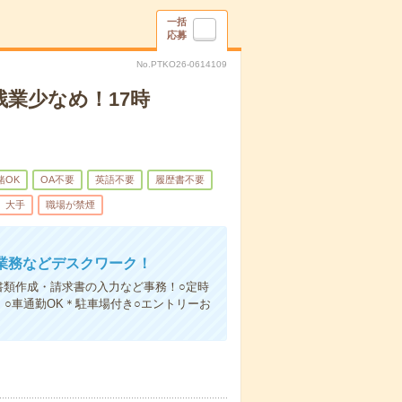
一括
応募
No.PTKO26-0614109
残業少なめ！17時
緒OK
OA不要
英語不要
履歴書不要
大手
職場が禁煙
C業務などデスクワーク！
○書類作成・請求書の入力など事務！○定時
！○車通勤OK＊駐車場付き○エントリーお