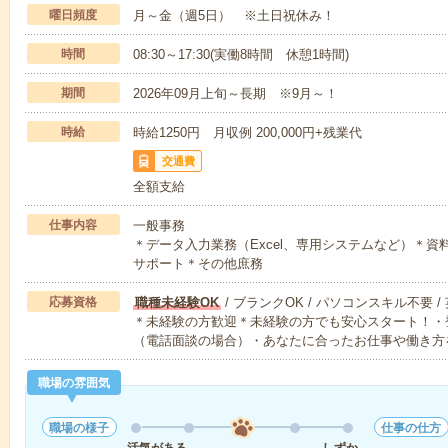
曜日頻度
月～金（週5日） ※土日祝休み！
時間
08:30～17:30(実働8時間 休憩1時間)
期間
2026年09月上旬～長期 ※9月～！
時給
時給1250円 月収例 200,000円+残業代
交通費
全額支給
仕事内容
一般事務
＊データ入力業務（Excel、専用システムなど）＊資料作
サポート＊その他庶務
応募資格
職種未経験OK
/ ブランクOK / パソコンスキル不要 /
＊未経験の方歓迎＊未経験の方でも安心スタート！・
（電話面談の場合）・あなたに合ったお仕事や働き方
職場の雰囲気
職場の様子
仕事の仕方
活気がある
しずか