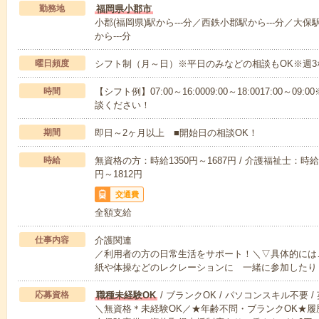
勤務地
福岡県小郡市
小郡(福岡県)駅から---分／西鉄小郡駅から---分／大保
から---分
曜日頻度
シフト制（月～日）※平日のみなどの相談もOK※週3
時間
【シフト例】07:00～16:0009:00～18:0017:00
談ください！
期間
即日～2ヶ月以上 ■開始日の相談OK！
時給
無資格の方：時給1350円～1687円 / 介護福祉士：時給1
円～1812円
交通費
全額支給
仕事内容
介護関連
／利用者の方の日常生活をサポート！＼▽具体的には
紙や体操などのレクレーションに 一緒に参加したり
応募資格
職種未経験OK
/ ブランクOK / パソコンスキル不要 /
＼無資格＊未経験OK／★年齢不問・ブランクOK★履