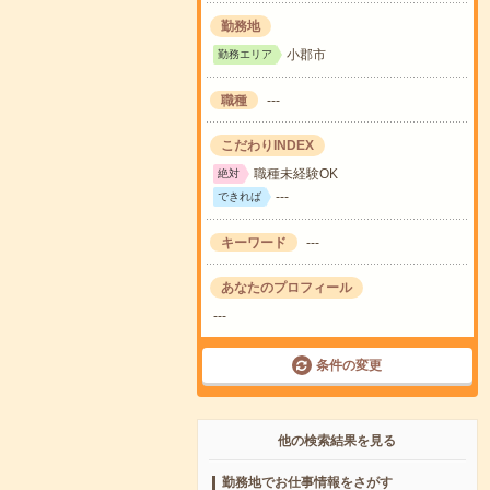
勤務地
小郡市
勤務エリア
職種
---
こだわりINDEX
職種未経験OK
絶対
---
できれば
キーワード
---
あなたのプロフィール
---
条件の変更
他の検索結果を見る
勤務地でお仕事情報をさがす