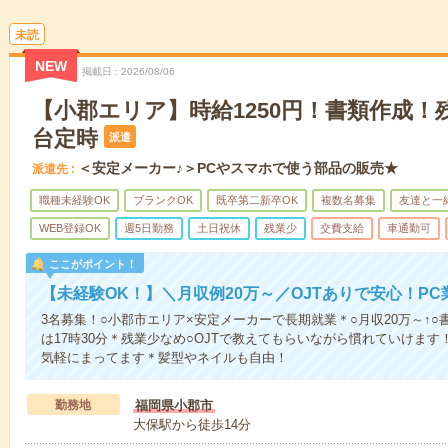
未読
NEW
掲載日
2026/08/06
【小郡エリア】時給1250円！書類作成！
台定時
派遣
＜安定メーカー♪＞PCやスマホで使う部品の販売★
派遣先
職種未経験OK
ブランクOK
既卒第二新卒OK
複数名募集
友達と一
WEB登録OK
週5日勤務
土日祝休
残業少
交費支給
車通勤可
ここがポイント！
【未経験OK！】＼月収例20万～／OJTありで安心！P
3名募集！○小郡市エリア×安定メーカーで長期就業＊○月収20万～↑
は17時30分＊残業少なめ○OJTで教えてもらいながら慣れていけます
気軽にまってます＊髪型やネイルも自由！
勤務地
福岡県小郡市
大保駅から徒歩14分