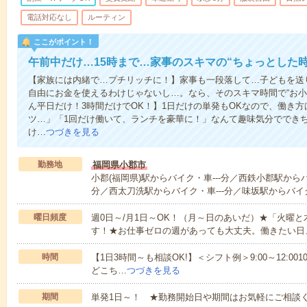
電話対応なし
ルーティン
ここがポイント！
午前中だけ…15時まで…家事のスキマの“ちょっとした
【家族には内緒で…プチリッチに！】家事も一段落して…子どもを送
自由にお金を使えるわけじゃないし…。なら、そのスキマ時間で“お小
ん平日だけ！3時間だけでOK！】1日だけの単発もOKなので、働き
ツ…」「1回だけ働いて、ランチを豪華に！」なんて趣味気分ででき
け…
つづきを見る
勤務地
福岡県小郡市
小郡(福岡県)駅からバイク・車---分／西鉄小郡駅からバ
分／西太刀洗駅からバイク・車---分／味坂駅からバイク
曜日頻度
週0日～/月1日～OK！（月～日のあいだ）★「火曜
す！★お仕事ゼロの週があっても大丈夫。働きたい日
時間
【1日3時間～も相談OK!】＜シフト例＞9:00～12:0010:00～1
どこち…
つづきを見る
期間
単発1日～！ ★勤務開始日や期間はお気軽にご相談く