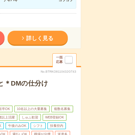
詳しく見る
一括
応募
No.BTRKO8110432GT43
と＊DMの仕分け
新卒OK
10名以上の大量募集
複数名募集
0歳以上活躍
しゅふ歓迎
WEB登録OK
K
午後のみOK
シフト
扶養控内
OK
週払いOK
職場が分煙
派遣多