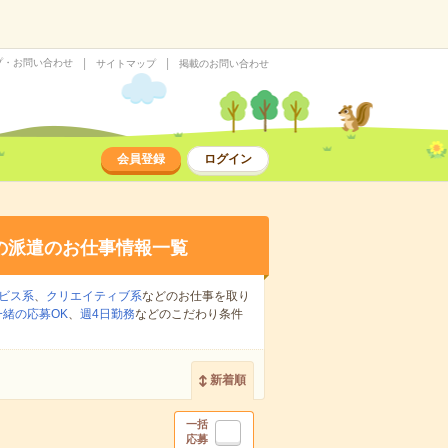
プ・お問い合わせ
サイトマップ
掲載のお問い合わせ
会員登録
ログイン
の派遣のお仕事情報一覧
ビス系
、
クリエイティブ系
などのお仕事を取り
緒の応募OK
、
週4日勤務
などのこだわり条件
新着順
一括
応募