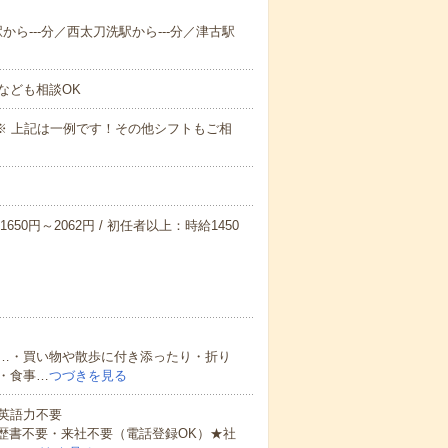
駅から---分／西太刀洗駅から---分／津古駅
なども相談OK
～09:00※ 上記は一例です！その他シフトもご相
650円～2062円 / 初任者以上：時給1450
…・買い物や散歩に付き添ったり・折り
・食事…
つづきを見る
 英語力不要
歴書不要・来社不要（電話登録OK）★社