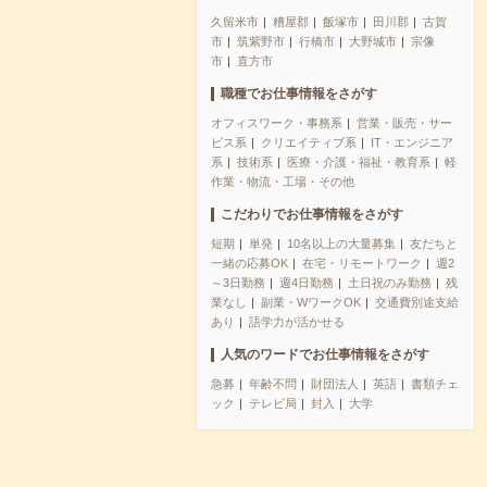
久留米市
糟屋郡
飯塚市
田川郡
古賀
市
筑紫野市
行橋市
大野城市
宗像
市
直方市
職種でお仕事情報をさがす
オフィスワーク・事務系
営業・販売・サー
ビス系
クリエイティブ系
IT・エンジニア
系
技術系
医療・介護・福祉・教育系
軽
作業・物流・工場・その他
こだわりでお仕事情報をさがす
短期
単発
10名以上の大量募集
友だちと
一緒の応募OK
在宅・リモートワーク
週2
～3日勤務
週4日勤務
土日祝のみ勤務
残
業なし
副業・WワークOK
交通費別途支給
あり
語学力が活かせる
人気のワードでお仕事情報をさがす
急募
年齢不問
財団法人
英語
書類チェ
ック
テレビ局
封入
大学