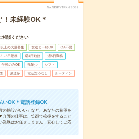
No.NISKYTRK-2SD39
ぐ！未経験OK＊
ご相談ください
名以上の大量募集
友達と一緒OK
OA不要
2～3日勤務
週4日勤務
週5日勤務
午後のみOK
残業少
シフト
煙
派遣多
電話対応なし
ルーティン
いOK＊電話登録OK
人数の施設がいい」など、あなたの希望を
▼介護の仕事は、笑顔で挨拶をすること
い業務はお任せしません！安心してご応