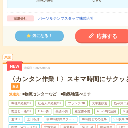
パーソルテンプスタッフ株式会社
派遣会社
応募する
気になる！
未読
NEW
掲載日
2026/08/06
〈カンタン作業！〉スキマ時間にサクッ
派遣
■物流センターなど ■勤務地選べます
派遣先
職種未経験OK
社会人未経験OK
ブランクOK
大学生歓迎
既卒第二
友達と一緒OK
OA不要
英語不要
履歴書不要
40～50代活躍
6
週1OK
土日祝休
朝10時以降スタート
16時前までの仕事
5ｈ以内O
副業・WワークOK
交費支給
車通勤可
駅歩5分
服装自由
日払い