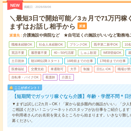
NEW
掲載日
2026/08/06
＼最短3日で開始可能／3ヵ月で71万円稼
まずはお話し相手から
派遣
介護施設や病院など ★自宅近くの施設がいいなど勤務地
派遣先
職種未経験OK
社会人未経験OK
ブランクOK
既卒第二新卒OK
10
英語不要
履歴書不要
40～50代活躍
しゅふ歓迎
WEB登録OK
週
土日祝休
朝10時以降スタート
16時前までの仕事
17時前までの仕事
医療福祉
交費支給
車通勤可
大手
制服
日払いOK
職場が禁
自転車・バイクOK
看護師
介護士
ここがポイント！
【短期間でガッツリ稼ぐなら介護】年齢・学歴不問＊日払
▼まずは試しに2カ月～OK！「家から徒歩圏内の施設がいい」「少
ご相談ください！ニッソーネットのスタッフがお仕事をご紹介します
や利用者さんのお名前を覚えるところから始まります。いきなり難し
募ください。