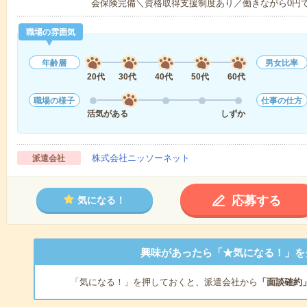
会保険完備＼資格取得支援制度あり／働きながら0円
職場の雰囲気
年齢層
男女比率
20代
30代
40代
50代
60代
職場の様子
仕事の仕方
活気がある
しずか
株式会社ニッソーネット
派遣会社
応募する
気になる！
興味があったら「★気になる！」を
「気になる！」を押しておくと、派遣会社から
「面談確約