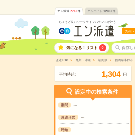
エン派遣
7766
件
エンバイト
12362
件
ちょうど良いワークライフバランスが叶う
九州・
気になる！リスト
0
保存し
派遣TOP
九州・沖縄
福岡県
福岡県小郡市
,
1
3
0
4
平均時給:
円
設定中の検索条件
期間
---
派遣形式
---
時給
---