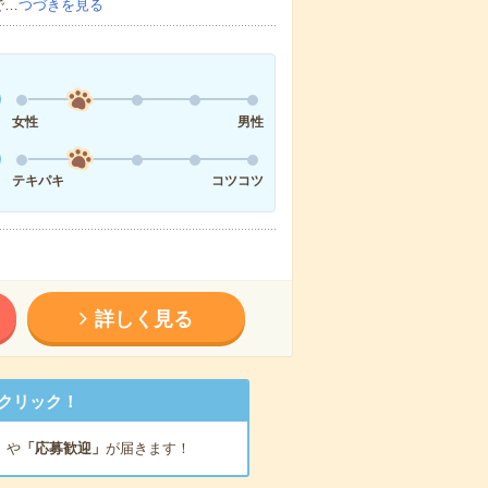
で…
つづきを見る
女性
男性
テキパキ
コツコツ
詳しく見る
クリック！
」
や
「応募歓迎」
が届きます！