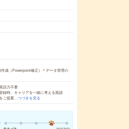
成（Powerpoint修正）＊データ管理の
 英語力不要
登録時、キャリアを一緒に考える面談
をご提案…
つづきを見る
テキパキ
コツコツ