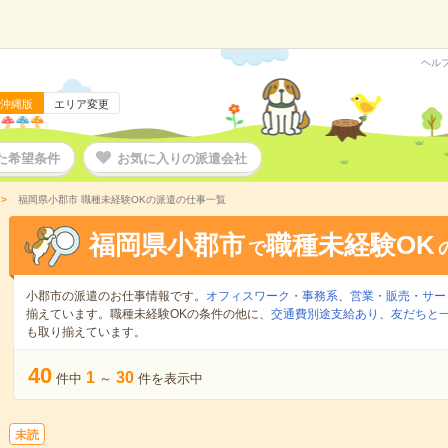
ヘル
沖縄版
エリア変更
た希望条件
お気に入りの派遣会社
福岡県小郡市 職種未経験OKの派遣の仕事一覧
福岡県小郡市
職種未経験OK
で
小郡市の派遣のお仕事情報です。
オフィスワーク・事務系
、
営業・販売・サー
揃えています。職種未経験OKの条件の他に、
交通費別途支給あり
、
友だちと一
も取り揃えています。
40
1
30
件中
～
件を表示中
未読