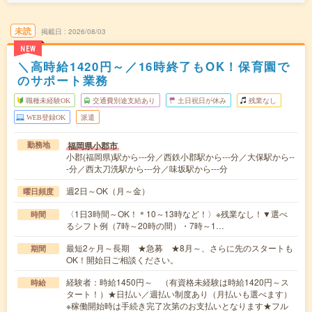
未読
掲載日
2026/08/03
NEW
＼高時給1420円～／16時終了もOK！保育園で
のサポート業務
職種未経験OK
交通費別途支給あり
土日祝日が休み
残業なし
WEB登録OK
派遣
福岡県小郡市
勤務地
小郡(福岡県)駅から---分／西鉄小郡駅から---分／大保駅から--
-分／西太刀洗駅から---分／味坂駅から---分
週2日～OK（月～金）
曜日頻度
〈1日3時間～OK！＊10～13時など！〉※残業なし！▼選べ
時間
るシフト例（7時～20時の間）・7時～1…
最短2ヶ月～長期 ★急募 ★8月～、さらに先のスタートも
期間
OK！開始日ご相談ください。
経験者：時給1450円～ （有資格未経験は時給1420円～ス
時給
タート！）★日払い／週払い制度あり（月払いも選べます）
※稼働開始時は手続き完了次第のお支払いとなります★フル