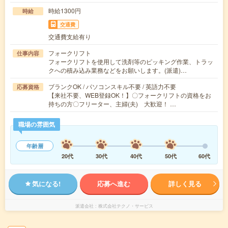
時給1300円
時給
交通費
交通費支給有り
フォークリフト
仕事内容
フォークリフトを使用して洗剤等のピッキング作業、トラッ
クへの積み込み業務などをお願いします。(派遣)…
ブランクOK / パソコンスキル不要 / 英語力不要
応募資格
【来社不要、WEB登録OK！】〇フォークリフトの資格をお
持ちの方〇フリーター、主婦(夫) 大歓迎！ …
職場の雰囲気
年齢層
20代
30代
40代
50代
60代
気になる!
応募へ進む
詳しく見る
派遣会社
株式会社テクノ・サービス