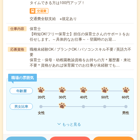
タイムできる方は100円アップ！
交通費
交通費全額支給 ※規定あり
保育士
仕事内容
【時短OK!フリー保育士】担任の保育士さんのサポートをお
任せします。～具体的なお仕事～・登園時のお迎…
職種未経験OK / ブランクOK / パソコンスキル不要 / 英語力不
応募資格
要
保育士・保母・幼稚園教諭資格をお持ちの方＊履歴書・来社
不要＊資格があれば保育園でのお仕事が未経験でも…
職場の雰囲気
年齢層
20代
30代
40代
50代
60代
男女比率
女性
男性
もっと見る