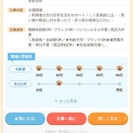
全額支給
介護関連
仕事内容
／利用者の方の日常生活をサポート！＼▽具体的には…・買
い物や散歩に付き添ったり・折り紙や体操などのレ…
職種未経験OK / ブランクOK / パソコンスキル不要 / 英語力不
応募資格
要
＼無資格＊未経験OK／★年齢不問・ブランクOK★履歴書不
要・来社不要（電話登録OK）★社会保険完備＼…
職場の雰囲気
年齢層
20代
30代
40代
50代
60代
男女比率
女性
男性
もっと見る
気になる!
応募へ進む
詳しく見る
派遣会社
株式会社ニッソーネット