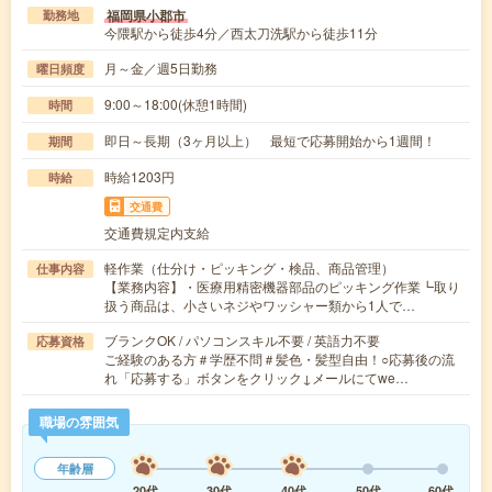
福岡県小郡市
勤務地
今隈駅から徒歩4分／西太刀洗駅から徒歩11分
月～金／週5日勤務
曜日頻度
9:00～18:00(休憩1時間)
時間
即日～長期（3ヶ月以上） 最短で応募開始から1週間！
期間
時給1203円
時給
交通費
交通費規定内支給
軽作業（仕分け・ピッキング・検品、商品管理）
仕事内容
【業務内容】・医療用精密機器部品のピッキング作業┗取り
扱う商品は、小さいネジやワッシャー類から1人で…
ブランクOK / パソコンスキル不要 / 英語力不要
応募資格
ご経験のある方＃学歴不問＃髪色・髪型自由！○応募後の流
れ「応募する」ボタンをクリック↓メールにてwe…
職場の雰囲気
年齢層
20代
30代
40代
50代
60代