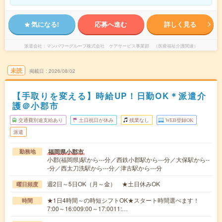
気になる!
応募へ進む
詳しく見る
派遣会社
マンパワーグループ株式会社 ケアサービス事業部 （医療福祉介護関連）
未読
掲載日
2026/08/02
【手取りを変える】時給UP！日勤OK＊派遣介
護＠小郡市
交通費別途支給あり
土日祝日が休み
残業なし
WEB登録OK
派遣
福岡県小郡市
勤務地
小郡(福岡県)駅から---分／西鉄小郡駅から---分／大保駅から--
-分／西太刀洗駅から---分／津古駅から---分
週2日～5日OK（月～金） ★土日休みOK
曜日頻度
★1日4時間～の時短シフトOK★スタート時間選べます！
時間
7:00～16:009:00～17:0011:…