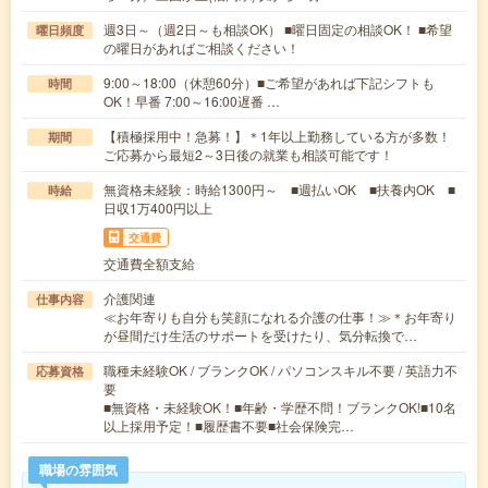
週3日～（週2日～も相談OK） ■曜日固定の相談OK！ ■希望
曜日頻度
の曜日があればご相談ください！
9:00～18:00（休憩60分）■ご希望があれば下記シフトも
時間
OK！早番 7:00～16:00遅番 …
【積極採用中！急募！】＊1年以上勤務している方が多数！
期間
ご応募から最短2～3日後の就業も相談可能です！
無資格未経験：時給1300円～ ■週払いOK ■扶養内OK ■
時給
日収1万400円以上
交通費
交通費全額支給
介護関連
仕事内容
≪お年寄りも自分も笑顔になれる介護の仕事！≫＊お年寄り
が昼間だけ生活のサポートを受けたり、気分転換で…
職種未経験OK / ブランクOK / パソコンスキル不要 / 英語力不
応募資格
要
■無資格・未経験OK！■年齢・学歴不問！ブランクOK!■10名
以上採用予定！■履歴書不要■社会保険完…
職場の雰囲気