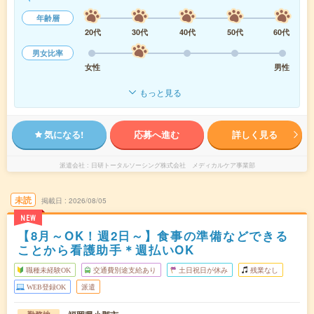
年齢層
20代
30代
40代
50代
60代
男女比率
女性
男性
もっと見る
気になる!
応募へ進む
詳しく見る
派遣会社
日研トータルソーシング株式会社 メディカルケア事業部
未読
掲載日
2026/08/05
NEW
【8月～OK！週2日～】食事の準備などできる
ことから看護助手＊週払いOK
職種未経験OK
交通費別途支給あり
土日祝日が休み
残業なし
WEB登録OK
派遣