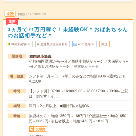
未読
掲載日
2026/08/03
NEW
3ヵ月で71万円稼ぐ！未経験OK＊おばあちゃん
のお話相手など＊
職種未経験OK
交通費別途支給あり
WEB登録OK
派遣
福岡県小郡市
勤務地
小郡(福岡県)駅から---分／西鉄小郡駅から---分／大保駅から--
-分／西太刀洗駅から---分／津古駅から---分
シフト制（月～日） ※平日のみなどの相談もOK ※週3なども
曜日頻度
相談OK
【シフト例】07:00～16:0009:00～18:0017:00～09:00※ 上記
時間
は一例です！そ…
即日～2ヶ月以上 ■開始日の相談OK！
期間
無資格の方：時給1350円～1687円 / 介護福祉士：時給1650
時給
円～2062円 / 初任者以上：時給1450円～1812円
交通費