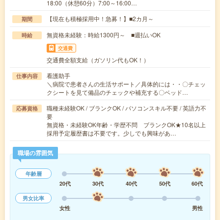
18:00（休憩60分）7:00～16:00…
【現在も積極採用中！急募！】■2カ月～
期間
無資格未経験：時給1300円～ ■週払いOK
時給
交通費
交通費全額支給（ガソリン代もOK！）
看護助手
仕事内容
＼病院で患者さんの生活サポート／具体的には・・〇チェッ
クシートを見て備品のチェックや補充する〇ベッド…
職種未経験OK / ブランクOK / パソコンスキル不要 / 英語力不
応募資格
要
無資格・未経験OK年齢・学歴不問 ブランクOK★10名以上
採用予定履歴書は不要です。少しでも興味があ…
職場の雰囲気
年齢層
20代
30代
40代
50代
60代
男女比率
女性
男性