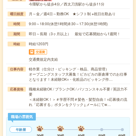
今隈駅から徒歩4分／西太刀洗駅から徒歩11分
月～金／週4日～勤務OK ★シフト制 ※祝日出勤あり
曜日頻度
9:00～18:00(休憩1時間)8:30～17:30(休憩1時間)
時間
即日～長期（3ヶ月以上） 最短で応募開始から1週間！
期間
時給1203円
時給
交通費
交通費規定内支給
軽作業（仕分け・ピッキング・検品、商品管理）
仕事内容
オープニングスタッフ大募集！ピカピカの新倉庫でのお仕事
となります！未経験OK○・化粧品のピッキング作…
職種未経験OK / ブランクOK / パソコンスキル不要 / 英語力不
応募資格
要
＜未経験OK！＞＃学歴不問＃髪色・髪型自由！○応募後の流
れ「応募する」ボタンをクリック↓メールにてw…
職場の雰囲気
年齢層
20代
30代
40代
50代
60代