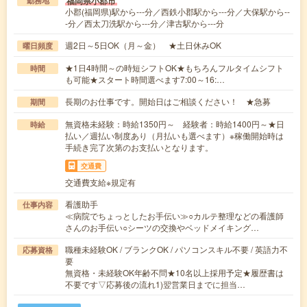
福岡県小郡市
勤務地
小郡(福岡県)駅から---分／西鉄小郡駅から---分／大保駅から--
-分／西太刀洗駅から---分／津古駅から---分
週2日～5日OK（月～金） ★土日休みOK
曜日頻度
★1日4時間～の時短シフトOK★もちろんフルタイムシフト
時間
も可能★スタート時間選べます7:00～16:…
長期のお仕事です。開始日はご相談ください！ ★急募
期間
無資格未経験：時給1350円～ 経験者：時給1400円～★日
時給
払い／週払い制度あり（月払いも選べます）※稼働開始時は
手続き完了次第のお支払いとなります。
交通費
交通費支給※規定有
看護助手
仕事内容
≪病院でちょっとしたお手伝い≫○カルテ整理などの看護師
さんのお手伝い○シーツの交換やベッドメイキング…
職種未経験OK / ブランクOK / パソコンスキル不要 / 英語力不
応募資格
要
無資格・未経験OK年齢不問★10名以上採用予定★履歴書は
不要です▽応募後の流れ1)翌営業日までに担当…