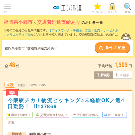
メニュー
気になる!
ログイン
検索
福岡県小郡市
×
交通費別途支給あり
のお仕事一覧
小郡市の派遣のお仕事情報です。
オフィスワーク・事務系
、
営業・販売・サービス系
、
クリエイティブ系
などのお仕事を取り揃えています。交通費別途支給ありの条件の
他に、
職種未経験OK
、
友だちと一緒の応募OK
、
週4日勤務
などのこだわり条件も取り
揃えています。
条件の変更
福岡県小郡市 / 交通費別途支給あり
48
1,303
全
件
平均時給:
円
時給順
新着順
未読
掲載日
2026/08/05
NEW
今隈駅チカ！物流ピッキング○未経験OK／週4
日勤務！_H137869
職種未経験OK
交通費別途支給あり
土日祝日が休み
WEB登録OK
派遣
福岡県小郡市
勤務地