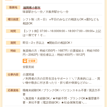
福岡県小郡市
勤務地
味坂駅から---分／大板井駅から---分
シフト制（月～日） ※平日のみなどの相談もOK ※週3なども
曜日頻度
相談OK
【シフト例】07:00～16:0009:00～18:0017:00～09:00※ 上記
時間
は一例です！そ…
即日～2ヶ月以上 ■開始日の相談OK！
期間
無資格の方：時給1350円～1687円 / 介護福祉士：時給1650
時給
円～2062円 / 初任者以上：時給1450円～1812円
交通費
全額支給
介護関連
仕事内容
／利用者の方の日常生活をサポート！＼▽具体的には…・買
い物や散歩に付き添ったり・折り紙や体操などのレ…
職種未経験OK / ブランクOK / パソコンスキル不要 / 英語力不
応募資格
要
＼無資格＊未経験OK／★年齢不問・ブランクOK★履歴書不
要・来社不要（電話登録OK）★社会保険完備＼…