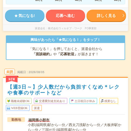
気になる!
応募へ進む
詳しく見る
派遣会社
株式会社ウィルオブ・ワーク FO事業部
興味があったら「★気になる！」をタップ！
「気になる！」を押しておくと、派遣会社から
「面談確約」
や
「応募歓迎」
が届きます！
未読
掲載日
2026/08/05
NEW
【週3日～】少人数だから負担すくなめ＊レク
や食事のサポートなど
職種未経験OK
交通費別途支給あり
土日祝日が休み
残業なし
WEB登録OK
派遣
福岡県小郡市
勤務地
小郡(福岡県)駅から---分／西太刀洗駅から---分／大板井駅か
ら---分／三国が丘(福岡県)駅から---分