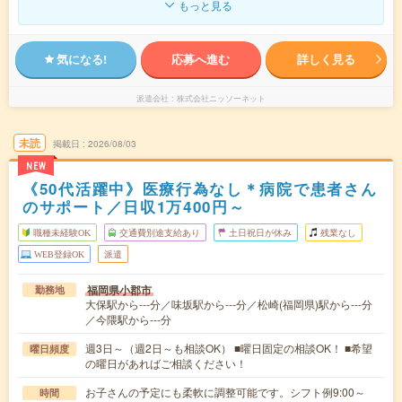
もっと見る
気になる!
応募へ進む
詳しく見る
派遣会社
株式会社ニッソーネット
未読
掲載日
2026/08/03
NEW
《50代活躍中》医療行為なし＊病院で患者さん
のサポート／日収1万400円～
職種未経験OK
交通費別途支給あり
土日祝日が休み
残業なし
WEB登録OK
派遣
福岡県小郡市
勤務地
大保駅から---分／味坂駅から---分／松崎(福岡県)駅から---分
／今隈駅から---分
週3日～（週2日～も相談OK） ■曜日固定の相談OK！ ■希望
曜日頻度
の曜日があればご相談ください！
お子さんの予定にも柔軟に調整可能です。シフト例9:00～
時間