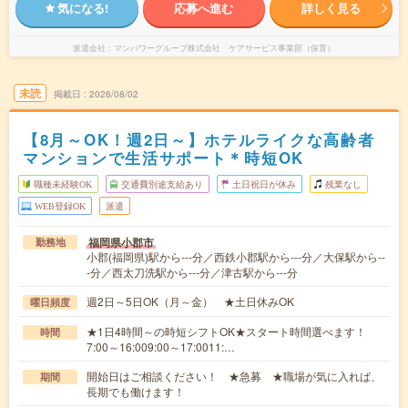
気になる!
応募へ進む
詳しく見る
派遣会社
マンパワーグループ株式会社 ケアサービス事業部（保育）
未読
掲載日
2026/08/02
【8月～OK！週2日～】ホテルライクな高齢者
マンションで生活サポート＊時短OK
職種未経験OK
交通費別途支給あり
土日祝日が休み
残業なし
WEB登録OK
派遣
福岡県小郡市
勤務地
小郡(福岡県)駅から---分／西鉄小郡駅から---分／大保駅から--
-分／西太刀洗駅から---分／津古駅から---分
週2日～5日OK（月～金） ★土日休みOK
曜日頻度
★1日4時間～の時短シフトOK★スタート時間選べます！
時間
7:00～16:009:00～17:0011:…
開始日はご相談ください！ ★急募 ★職場が気に入れば、
期間
長期でも働けます！