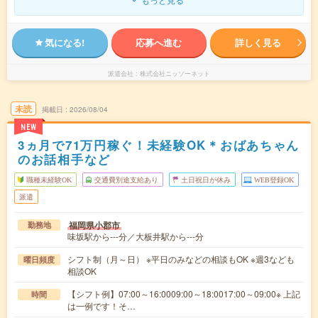
気になる!
応募へ進む
詳しく見る
派遣会社
株式会社ニッソーネット
未読
掲載日
2026/08/04
NEW
3ヵ月で71万円稼ぐ！未経験OK＊おばあちゃん
のお話相手など
職種未経験OK
交通費別途支給あり
土日祝日が休み
WEB登録OK
派遣
福岡県小郡市
勤務地
味坂駅から---分／大板井駅から---分
シフト制（月～日） ※平日のみなどの相談もOK ※週3なども
曜日頻度
相談OK
【シフト例】07:00～16:0009:00～18:0017:00～09:00※ 上記
時間
は一例です！そ…