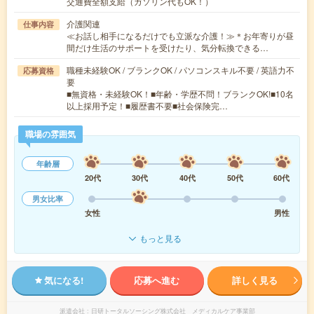
交通費全額支給（ガソリン代もOK！）
介護関連
仕事内容
≪お話し相手になるだけでも立派な介護！≫＊お年寄りが昼
間だけ生活のサポートを受けたり、気分転換できる…
職種未経験OK / ブランクOK / パソコンスキル不要 / 英語力不
応募資格
要
■無資格・未経験OK！■年齢・学歴不問！ブランクOK!■10名
以上採用予定！■履歴書不要■社会保険完…
職場の雰囲気
年齢層
20代
30代
40代
50代
60代
男女比率
女性
男性
もっと見る
気になる!
応募へ進む
詳しく見る
派遣会社
日研トータルソーシング株式会社 メディカルケア事業部