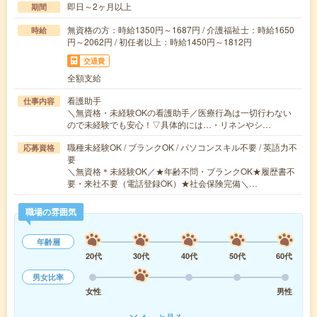
即日～2ヶ月以上
期間
無資格の方：時給1350円～1687円 / 介護福祉士：時給1650
時給
円～2062円 / 初任者以上：時給1450円～1812円
交通費
全額支給
看護助手
仕事内容
＼無資格・未経験OKの看護助手／医療行為は一切行わない
ので未経験でも安心！▽具体的には…・リネンやシ…
職種未経験OK / ブランクOK / パソコンスキル不要 / 英語力不
応募資格
要
＼無資格＊未経験OK／★年齢不問・ブランクOK★履歴書不
要・来社不要（電話登録OK）★社会保険完備＼…
職場の雰囲気
年齢層
20代
30代
40代
50代
60代
男女比率
女性
男性
もっと見る