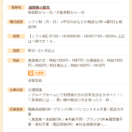
福岡県小郡市
勤務地
味坂駅から---分／大板井駅から---分
シフト制（月～日） ※平日のみなどの相談もOK ※週3日も相
曜日頻度
談OK
【シフト例】07:00～16:0009:00～18:0017:00～09:00※ 上記
時間
は一例です！そ…
即日～2ヶ月以上
期間
無資格の方：時給1350円～1687円 / 介護福祉士：時給1650
時給
円～2062円 / 初任者以上：時給1450円～1812円
交通費
全額支給
介護関連
仕事内容
／グループホームにて利用者の方の日常生活をサポート！＼
▽具体的には…・買い物や散歩に付き添ったり・折…
職種未経験OK / ブランクOK / パソコンスキル不要 / 英語力不
応募資格
要
＼無資格＊未経験OK／★年齢不問・ブランクOK★履歴書不
要・来社不要（電話登録OK）★社会保険完備＼…