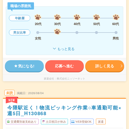
職場の雰囲気
年齢層
20代
30代
40代
50代
60代
男女比率
女性
男性
もっと見る
気になる!
応募へ進む
詳しく見る
派遣会社
株式会社ニッソーネット
未読
掲載日
2026/08/04
NEW
今隈駅近く！物流ピッキング作業○車通勤可能×
週5日_H130868
交通費別途支給あり
土日祝日が休み
WEB登録OK
派遣