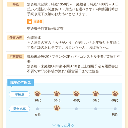
無資格未経験：時給1350円～ 経験者：時給1400円～★日
時給
払い／週払い制度あり（月払いも選べます）※稼働開始時は
手続き完了次第のお支払いとなります。
交通費
交通費全額支給※規定有
介護関連
仕事内容
＊入居者の方の「ありがとう」が嬉しい＊お年寄りを笑顔に
する介護のお仕事です。おじいちゃん、おばあちゃ…
職種未経験OK / ブランクOK / パソコンスキル不要 / 英語力不
応募資格
要
無資格・未経験OK年齢不問★10名以上採用予定★履歴書は
不要です▽応募後の流れ1)翌営業日までに担当…
職場の雰囲気
年齢層
20代
30代
40代
50代
60代
男女比率
女性
男性
もっと見る