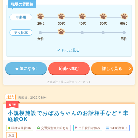
職場の雰囲気
年齢層
20代
30代
40代
50代
60代
男女比率
女性
男性
もっと見る
気になる!
応募へ進む
詳しく見る
派遣会社
株式会社ニッソーネット
未読
掲載日
2026/08/04
NEW
小規模施設でおばあちゃんのお話相手など＊未
経験OK
職種未経験OK
交通費別途支給あり
土日祝日が休み
WEB登録OK
派遣