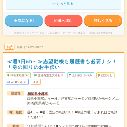
もっと見る
気になる!
応募へ進む
詳しく見る
派遣会社
マンパワーグループ株式会社 ケアサービス事業部 （医療福祉介護関連）
未読
掲載日
2026/08/02
≪週4日5h～≫志望動機も履歴書も必要ナシ！
＊身の回りのお手伝い
職種未経験OK
交通費別途支給あり
土日祝日が休み
残業なし
WEB登録OK
派遣
福岡県小郡市
勤務地
西鉄小郡駅から---分／津古駅から---分／端間駅から---分／三
沢(福岡県)駅から---分
週4日～ ■曜日固定の相談OK！ ■希望の曜日があればご相談
曜日頻度
ください！
1日5時間からOK！■シフト例(1)8:00～13:00(2)10:00～
時間