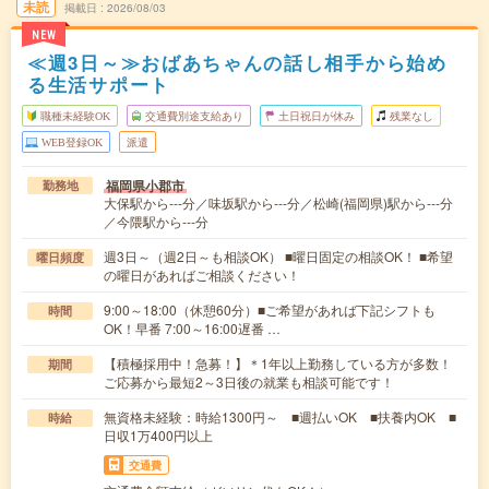
未読
掲載日
2026/08/03
NEW
≪週3日～≫おばあちゃんの話し相手から始め
る生活サポート
職種未経験OK
交通費別途支給あり
土日祝日が休み
残業なし
WEB登録OK
派遣
福岡県小郡市
勤務地
大保駅から---分／味坂駅から---分／松崎(福岡県)駅から---分
／今隈駅から---分
週3日～（週2日～も相談OK） ■曜日固定の相談OK！ ■希望
曜日頻度
の曜日があればご相談ください！
9:00～18:00（休憩60分）■ご希望があれば下記シフトも
時間
OK！早番 7:00～16:00遅番 …
【積極採用中！急募！】＊1年以上勤務している方が多数！
期間
ご応募から最短2～3日後の就業も相談可能です！
無資格未経験：時給1300円～ ■週払いOK ■扶養内OK ■
時給
日収1万400円以上
交通費