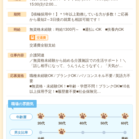
15:00(3)12:00…
【積極採用中！】＊1年以上勤務している方が多数！ご応募
期間
から最短2～3日後の就業も相談可能です！
無資格未経験：時給1300円～ ■週払いOK ■扶養内OK
時給
交通費
交通費全額支給
介護関連
仕事内容
／無資格未経験から始める介護施設での生活サポート！＼
「話し相手になって、うんうんとうなずく」「天気が…
職種未経験OK / ブランクOK / パソコンスキル不要 / 英語力不
応募資格
要
■無資格・未経験OK！■年齢・学歴不問！ブランクOK!■10名
以上採用予定！■履歴書不要■社会保険完…
職場の雰囲気
年齢層
20代
30代
40代
50代
60代
男女比率
女性
男性