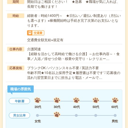
開始日はご相談ください！ ★急募 ★職場が気に入れば、
期間
長期でも働けます！
経験者：時給1400円～ ★日払い／週払い制度あり（月払い
時給
も選べます）※稼働開始時は手続き完了次第のお支払いとな
ります。
交通費
交通費全額支給※規定有
介護関連
仕事内容
【経験を活かして高時給で働ける介護】～お仕事内容～・食
事／入浴／排せつ介助・移乗や見守り・レクリエー…
ブランクOK / パソコンスキル不要 / 英語力不要
応募資格
年齢不問★10名以上採用予定★履歴書は不要です▽応募後の
流れ1)翌営業日までに担当より電話・メールで…
職場の雰囲気
年齢層
20代
30代
40代
50代
60代
男女比率
女性
男性