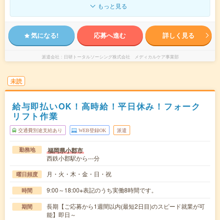
もっと見る
気になる!
応募へ進む
詳しく見る
派遣会社
日研トータルソーシング株式会社 メディカルケア事業部
未読
給与即払いOK！高時給！平日休み！フォーク
リフト作業
交通費別途支給あり
WEB登録OK
派遣
福岡県小郡市
勤務地
西鉄小郡駅から---分
月・火・木・金・日・祝
曜日頻度
9:00～18:00※表記のうち実働8時間です。
時間
長期【ご応募から1週間以内(最短2日目)のスピード就業が可
期間
能】即日～