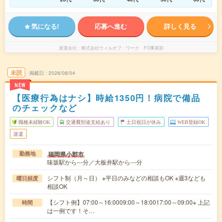
気になる!
応募へ進む
詳しく見る
派遣会社
株式会社ウィルオブ・ワーク FO事業部
未読
掲載日
2026/08/04
NEW
【医療行為はナシ】時給1350円！病院で備品
のチェックなど
職種未経験OK
交通費別途支給あり
土日祝日が休み
WEB登録OK
派遣
福岡県小郡市
勤務地
味坂駅から---分／大板井駅から---分
シフト制（月～日） ※平日のみなどの相談もOK ※週3なども
曜日頻度
相談OK
【シフト例】07:00～16:0009:00～18:0017:00～09:00※ 上記
時間
は一例です！そ…