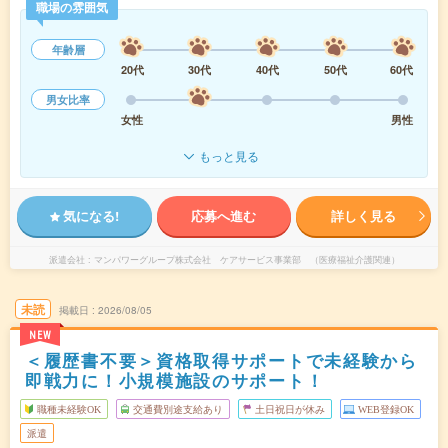
職場の雰囲気
年齢層
20代
30代
40代
50代
60代
男女比率
女性
男性
もっと見る
気になる!
応募へ進む
詳しく見る
派遣会社
マンパワーグループ株式会社 ケアサービス事業部 （医療福祉介護関連）
未読
掲載日
2026/08/05
NEW
＜履歴書不要＞資格取得サポートで未経験から
即戦力に！小規模施設のサポート！
職種未経験OK
交通費別途支給あり
土日祝日が休み
WEB登録OK
派遣