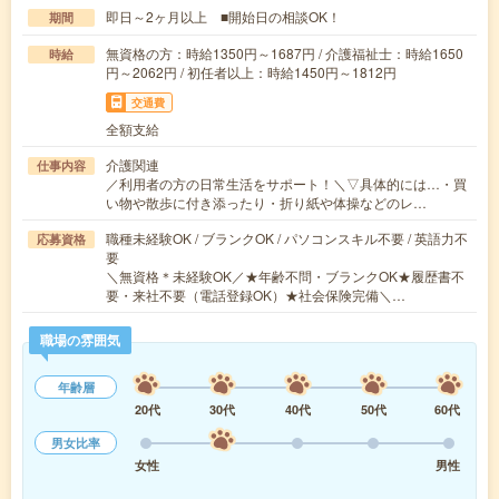
即日～2ヶ月以上 ■開始日の相談OK！
期間
無資格の方：時給1350円～1687円 / 介護福祉士：時給1650
時給
円～2062円 / 初任者以上：時給1450円～1812円
交通費
全額支給
介護関連
仕事内容
／利用者の方の日常生活をサポート！＼▽具体的には…・買
い物や散歩に付き添ったり・折り紙や体操などのレ…
職種未経験OK / ブランクOK / パソコンスキル不要 / 英語力不
応募資格
要
＼無資格＊未経験OK／★年齢不問・ブランクOK★履歴書不
要・来社不要（電話登録OK）★社会保険完備＼…
職場の雰囲気
年齢層
20代
30代
40代
50代
60代
男女比率
女性
男性