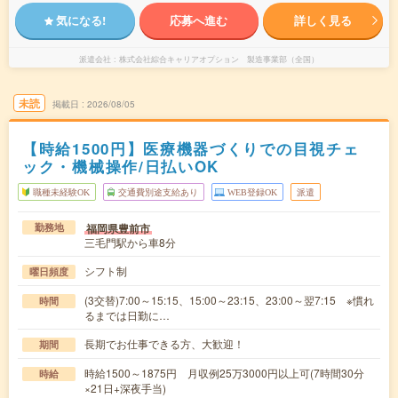
気になる!
応募へ進む
詳しく見る
派遣会社
株式会社綜合キャリアオプション 製造事業部（全国）
未読
掲載日
2026/08/05
【時給1500円】医療機器づくりでの目視チェ
ック・機械操作/日払いOK
職種未経験OK
交通費別途支給あり
WEB登録OK
派遣
福岡県豊前市
勤務地
三毛門駅から車8分
シフト制
曜日頻度
(3交替)7:00～15:15、15:00～23:15、23:00～翌7:15 ※慣れ
時間
るまでは日勤に…
長期でお仕事できる方、大歓迎！
期間
時給1500～1875円 月収例25万3000円以上可(7時間30分
時給
×21日+深夜手当)