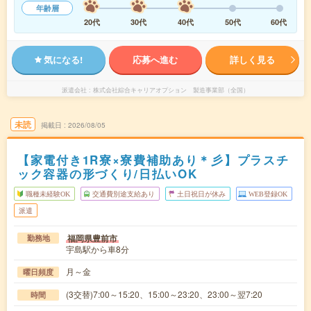
年齢層
20代
30代
40代
50代
60代
気になる!
応募へ進む
詳しく見る
派遣会社
株式会社綜合キャリアオプション 製造事業部（全国）
未読
掲載日
2026/08/05
【家電付き1R寮×寮費補助あり＊彡】プラスチ
ック容器の形づくり/日払いOK
職種未経験OK
交通費別途支給あり
土日祝日が休み
WEB登録OK
派遣
福岡県豊前市
勤務地
宇島駅から車8分
月～金
曜日頻度
(3交替)7:00～15:20、15:00～23:20、23:00～翌7:20
時間