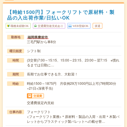
【時給1500円】フォークリフトで原材料・製
品の入出荷作業/日払いOK
職種未経験OK
交通費別途支給あり
WEB登録OK
派遣
福岡県豊前市
勤務地
三毛門駅から車8分
シフト制
曜日頻度
(3交替)7:00～15:15、15:00～23:15、23:00～翌7:15 ※慣れ
時間
るまでは日勤に…
長期でお仕事できる方、大歓迎！
期間
時給1500～1875円 月収例29万1000円以上可(7時間30分
時給
×21日+深夜手当)
交通費
交通費規定内支給
フォークリフト
仕事内容
<フォークリフト業務>＊原材料・製品の入荷・出荷＊木製パ
レットからプラスティック製パレットへの載せ替…