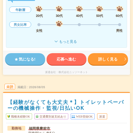
年齢層
20代
30代
40代
50代
60代
男女比率
女性
男性
もっと見る
気になる!
応募へ進む
詳しく見る
派遣会社
株式会社ニッソーネット
未読
掲載日
2026/08/05
【経験がなくても大丈夫＊】トイレットペーパ
ーの機械操作・監視/日払いOK
職種未経験OK
交通費別途支給あり
WEB登録OK
派遣
福岡県豊前市
勤務地
宇島駅から車5分