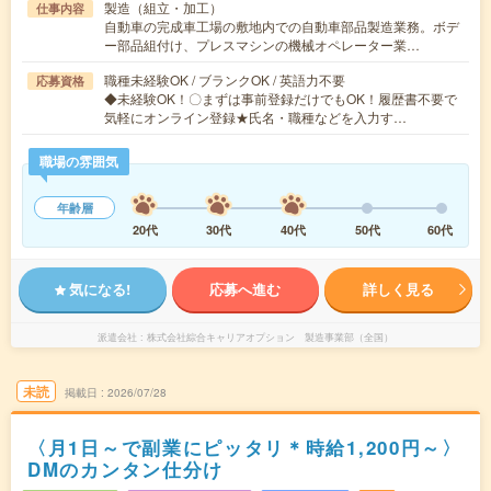
製造（組立・加工）
仕事内容
自動車の完成車工場の敷地内での自動車部品製造業務。ボデ
ー部品組付け、プレスマシンの機械オペレーター業…
職種未経験OK / ブランクOK / 英語力不要
応募資格
◆未経験OK！〇まずは事前登録だけでもOK！履歴書不要で
気軽にオンライン登録★氏名・職種などを入力す…
職場の雰囲気
年齢層
20代
30代
40代
50代
60代
気になる!
応募へ進む
詳しく見る
派遣会社
株式会社綜合キャリアオプション 製造事業部（全国）
未読
掲載日
2026/07/28
〈月1日～で副業にピッタリ＊時給1,200円～〉
DMのカンタン仕分け