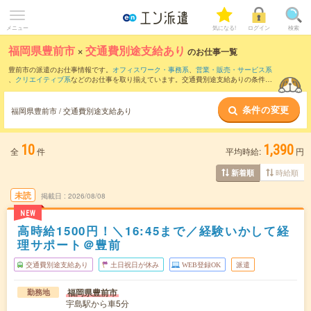
メニュー
気になる!
ログイン
検索
福岡県豊前市
×
交通費別途支給あり
のお仕事一覧
豊前市の派遣のお仕事情報です。
オフィスワーク・事務系
、
営業・販売・サービス系
、
クリエイティブ系
などのお仕事を取り揃えています。交通費別途支給ありの条件の
他に、
職種未経験OK
、
友だちと一緒の応募OK
、
週4日勤務
などのこだわり条件も取り
揃えています。
条件の変更
福岡県豊前市 / 交通費別途支給あり
10
1,390
全
件
平均時給:
円
時給順
新着順
未読
掲載日
2026/08/08
NEW
高時給1500円！＼16:45まで／経験いかして経
理サポート＠豊前
交通費別途支給あり
土日祝日が休み
WEB登録OK
派遣
福岡県豊前市
勤務地
宇島駅から車5分