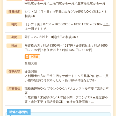
宇島駅から---分／三毛門駅から---分／豊前松江駅から---分
シフト制（月～日） ※平日のみなどの相談もOK ※週3なども
曜日頻度
相談OK
【シフト例】07:00～16:0009:00～18:0017:00～09:00※ 上記
時間
は一例です！そ…
即日～2ヶ月以上 ■開始日の相談OK！
期間
無資格の方：時給1350円～1687円 / 介護福祉士：時給1650
時給
円～2062円 / 初任者以上：時給1450円～1812円
交通費
全額支給
介護関連
仕事内容
／利用者の方の日常生活をサポート！＼▽具体的には…・買
い物や散歩に付き添ったり・折り紙や体操などのレ…
職種未経験OK / ブランクOK / パソコンスキル不要 / 英語力不
応募資格
要
＼無資格＊未経験OK／★年齢不問・ブランクOK★履歴書不
要・来社不要（電話登録OK）★社会保険完備＼…
職場の雰囲気