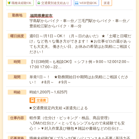
職種未経験OK
交通費別途支給あり
WEB登録OK
派遣
福岡県豊前市
勤務地
宇島駅からバイク・車---分／三毛門駅からバイク・車---分／
豊前松江駅からバイク・車---分
週0日～/月1日～OK！ （月～日のあいだ） ★「土曜と日曜だ
曜日頻度
け」など色々な働き方ができます！ ★お仕事ゼロの週があっ
ても大丈夫。 働きたい日、お休みの希望はお気軽にご相談く
ださい！
【1日3時間～も相談OK!】＜シフト例＞9:00～12:0012:00～
時間
17:00 17:00～22…
単発1日～！ ★勤務開始日や期間はお気軽にご相談くださ
期間
い！ ＃8月～ ＃9月～
時給1,200円～1,625円
時給
交通費
■ 交通費規定内支給 ※派遣先による
軽作業（仕分け・ピッキング・検品、商品管理）
仕事内容
＼DMの仕分け／＜とってもシンプルなので未経験でも安
心！＞▼封入作業及び梱包▼雑誌や書籍などの仕分け…
職種未経験OK / ブランクOK / パソコンスキル不要 / 英語力不
応募資格