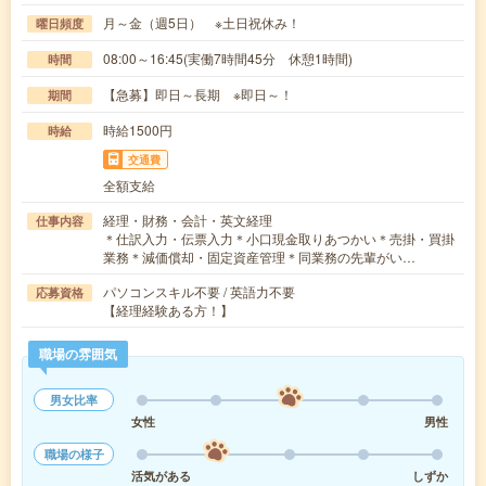
月～金（週5日） ※土日祝休み！
曜日頻度
08:00～16:45(実働7時間45分 休憩1時間)
時間
【急募】即日～長期 ※即日～！
期間
時給1500円
時給
交通費
全額支給
経理・財務・会計・英文経理
仕事内容
＊仕訳入力・伝票入力＊小口現金取りあつかい＊売掛・買掛
業務＊減価償却・固定資産管理＊同業務の先輩がい…
パソコンスキル不要 / 英語力不要
応募資格
【経理経験ある方！】
職場の雰囲気
男女比率
女性
男性
職場の様子
活気がある
しずか