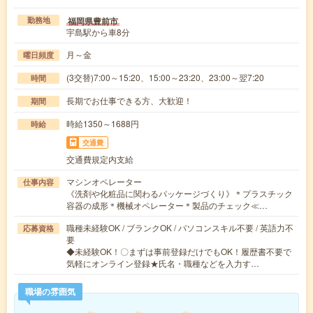
福岡県豊前市
勤務地
宇島駅から車8分
月～金
曜日頻度
(3交替)7:00～15:20、15:00～23:20、23:00～翌7:20
時間
長期でお仕事できる方、大歓迎！
期間
時給1350～1688円
時給
交通費
交通費規定内支給
マシンオペレーター
仕事内容
《洗剤や化粧品に関わるパッケージづくり》＊プラスチック
容器の成形＊機械オペレーター＊製品のチェック≪…
職種未経験OK / ブランクOK / パソコンスキル不要 / 英語力不
応募資格
要
◆未経験OK！〇まずは事前登録だけでもOK！履歴書不要で
気軽にオンライン登録★氏名・職種などを入力す…
職場の雰囲気