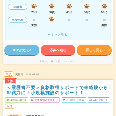
年齢層
20代
30代
40代
50代
60代
男女比率
女性
男性
もっと見る
気になる!
応募へ進む
詳しく見る
派遣会社
株式会社ニッソーネット
未読
掲載日
2026/08/07
NEW
＜履歴書不要＞資格取得サポートで未経験から
即戦力に！小規模施設のサポート！
職種未経験OK
交通費別途支給あり
土日祝日が休み
WEB登録OK
派遣