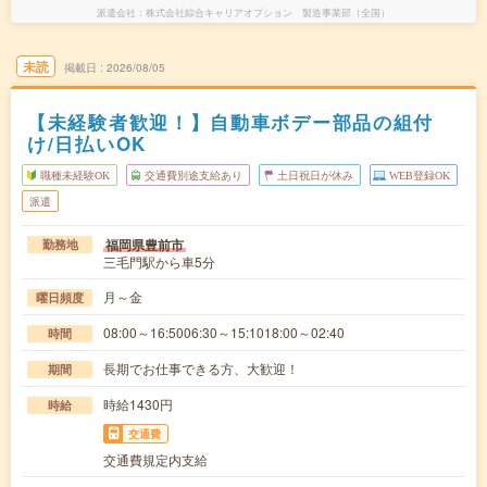
派遣会社
株式会社綜合キャリアオプション 製造事業部（全国）
未読
掲載日
2026/08/05
【未経験者歓迎！】自動車ボデー部品の組付
け/日払いOK
職種未経験OK
交通費別途支給あり
土日祝日が休み
WEB登録OK
派遣
福岡県豊前市
勤務地
三毛門駅から車5分
月～金
曜日頻度
08:00～16:5006:30～15:1018:00～02:40
時間
長期でお仕事できる方、大歓迎！
期間
時給1430円
時給
交通費
交通費規定内支給