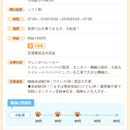
シフト制
曜日頻度
07:00～15:0015:00～23:0023:00～07:00
時間
長期でお仕事できる方、大歓迎！
期間
時給1400円
時給
交通費
交通費規定内支給
マシンオペレーター
仕事内容
トイレットペーパーの製造、モニター・機械の操作。古紙を
トイレットペーパーにしている工場で大きな機械の…
職種未経験OK / ブランクOK / 英語力不要
応募資格
◆未経験OK！〇まずは事前登録だけでもOK！履歴書不要で
気軽にオンライン登録★氏名・職種などを入力す…
職場の雰囲気
年齢層
20代
30代
40代
50代
60代