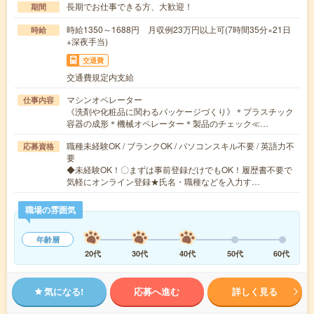
長期でお仕事できる方、大歓迎！
期間
時給1350～1688円 月収例23万円以上可(7時間35分×21日
時給
+深夜手当)
交通費
交通費規定内支給
マシンオペレーター
仕事内容
《洗剤や化粧品に関わるパッケージづくり》＊プラスチック
容器の成形＊機械オペレーター＊製品のチェック≪…
職種未経験OK / ブランクOK / パソコンスキル不要 / 英語力不
応募資格
要
◆未経験OK！〇まずは事前登録だけでもOK！履歴書不要で
気軽にオンライン登録★氏名・職種などを入力す…
職場の雰囲気
年齢層
20代
30代
40代
50代
60代
気になる!
応募へ進む
詳しく見る