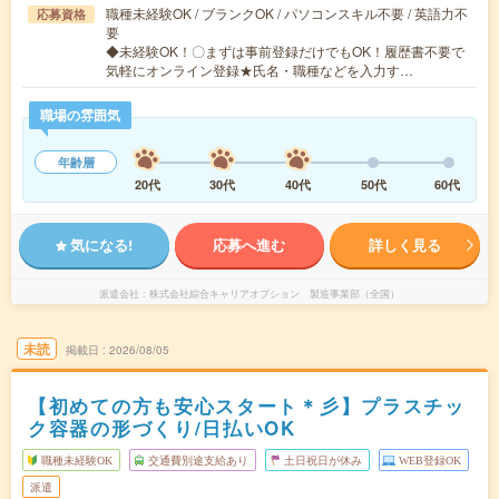
職種未経験OK / ブランクOK / パソコンスキル不要 / 英語力不
応募資格
要
◆未経験OK！〇まずは事前登録だけでもOK！履歴書不要で
気軽にオンライン登録★氏名・職種などを入力す…
職場の雰囲気
年齢層
20代
30代
40代
50代
60代
気になる!
応募へ進む
詳しく見る
派遣会社
株式会社綜合キャリアオプション 製造事業部（全国）
未読
掲載日
2026/08/05
【初めての方も安心スタート＊彡】プラスチッ
ク容器の形づくり/日払いOK
職種未経験OK
交通費別途支給あり
土日祝日が休み
WEB登録OK
派遣