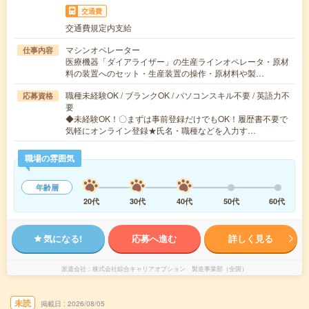
交通費
交通費規定内支給
マシンオペレーター
仕事内容
医療機器「ダイアライザー」の生産ラインオペレータ・原材
料の装置へのセット・生産装置の操作・原材料や製…
職種未経験OK / ブランクOK / パソコンスキル不要 / 英語力不
応募資格
要
◆未経験OK！〇まずは事前登録だけでもOK！履歴書不要で
気軽にオンライン登録★氏名・職種などを入力す…
職場の雰囲気
年齢層
20代
30代
40代
50代
60代
気になる!
応募へ進む
詳しく見る
派遣会社
株式会社綜合キャリアオプション 製造事業部（全国）
未読
掲載日
2026/08/05