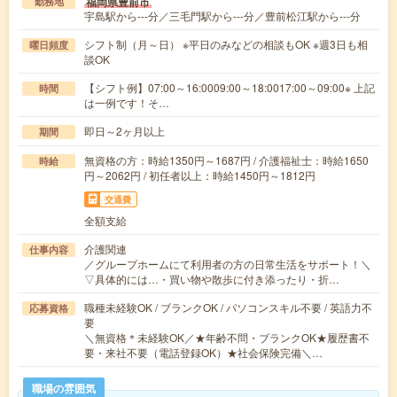
福岡県豊前市
勤務地
宇島駅から---分／三毛門駅から---分／豊前松江駅から---分
シフト制（月～日） ※平日のみなどの相談もOK ※週3日も相
曜日頻度
談OK
【シフト例】07:00～16:0009:00～18:0017:00～09:00※ 上記
時間
は一例です！そ…
即日～2ヶ月以上
期間
無資格の方：時給1350円～1687円 / 介護福祉士：時給1650
時給
円～2062円 / 初任者以上：時給1450円～1812円
交通費
全額支給
介護関連
仕事内容
／グループホームにて利用者の方の日常生活をサポート！＼
▽具体的には…・買い物や散歩に付き添ったり・折…
職種未経験OK / ブランクOK / パソコンスキル不要 / 英語力不
応募資格
要
＼無資格＊未経験OK／★年齢不問・ブランクOK★履歴書不
要・来社不要（電話登録OK）★社会保険完備＼…
職場の雰囲気