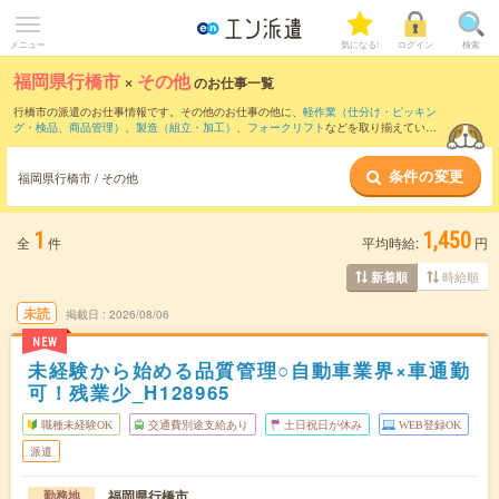
メニュー
気になる!
ログイン
検索
福岡県行橋市
×
その他
のお仕事一覧
行橋市の派遣のお仕事情報です。その他のお仕事の他に、
軽作業（仕分け・ピッキン
グ・検品、商品管理）
、
製造（組立・加工）
、
フォークリフト
などを取り揃えていま
す。さらに、
短期
・
単発
などの期間や、
職種未経験OK
などのこだわり条件で絞り込ん
でいただけます。
条件の変更
福岡県行橋市 / その他
1
1,450
全
件
平均時給:
円
時給順
新着順
未読
掲載日
2026/08/06
NEW
未経験から始める品質管理○自動車業界×車通勤
可！残業少_H128965
職種未経験OK
交通費別途支給あり
土日祝日が休み
WEB登録OK
派遣
福岡県行橋市
勤務地