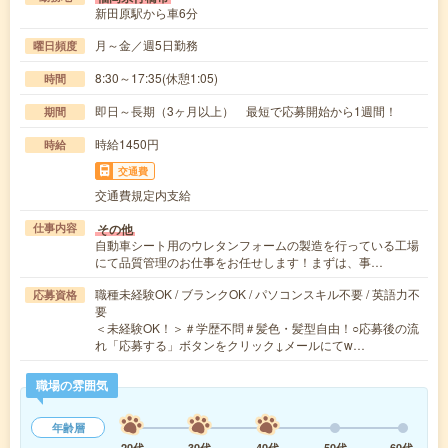
新田原駅から車6分
月～金／週5日勤務
曜日頻度
8:30～17:35(休憩1:05)
時間
即日～長期（3ヶ月以上） 最短で応募開始から1週間！
期間
時給1450円
時給
交通費
交通費規定内支給
その他
仕事内容
自動車シート用のウレタンフォームの製造を行っている工場
にて品質管理のお仕事をお任せします！まずは、事…
職種未経験OK / ブランクOK / パソコンスキル不要 / 英語力不
応募資格
要
＜未経験OK！＞＃学歴不問＃髪色・髪型自由！○応募後の流
れ「応募する」ボタンをクリック↓メールにてw…
職場の雰囲気
年齢層
20代
30代
40代
50代
60代