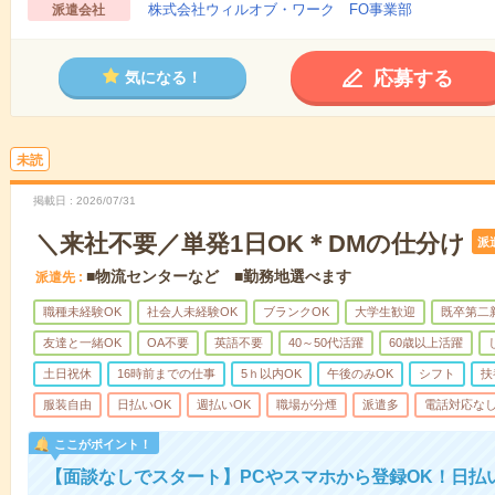
株式会社ウィルオブ・ワーク FO事業部
派遣会社
応募する
気になる！
未読
掲載日
2026/07/31
＼来社不要／単発1日OK＊DMの仕分け
派
■物流センターなど ■勤務地選べます
派遣先
職種未経験OK
社会人未経験OK
ブランクOK
大学生歓迎
既卒第二
友達と一緒OK
OA不要
英語不要
40～50代活躍
60歳以上活躍
土日祝休
16時前までの仕事
5ｈ以内OK
午後のみOK
シフト
扶
服装自由
日払いOK
週払いOK
職場が分煙
派遣多
電話対応な
ここがポイント！
【面談なしでスタート】PCやスマホから登録OK！日払