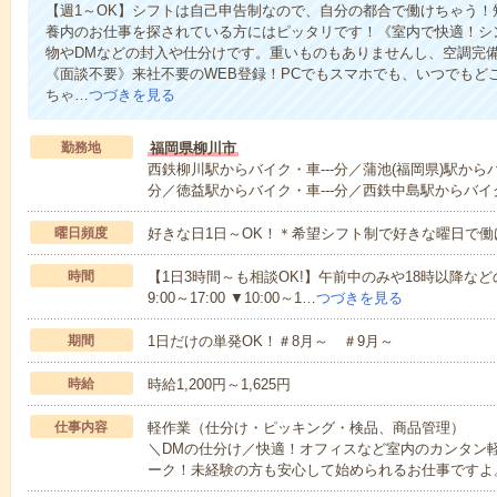
【週1～OK】シフトは自己申告制なので、自分の都合で働けちゃう
養内のお仕事を探されている方にはピッタリです！《室内で快適！シ
物やDMなどの封入や仕分けです。重いものもありませんし、空調完
《面談不要》来社不要のWEB登録！PCでもスマホでも、いつでもど
ちゃ…
つづきを見る
勤務地
福岡県柳川市
西鉄柳川駅からバイク・車---分／蒲池(福岡県)駅からバ
分／徳益駅からバイク・車---分／西鉄中島駅からバイク
曜日頻度
好きな日1日～OK！＊希望シフト制で好きな曜日で働
時間
【1日3時間～も相談OK!】午前中のみや18時以降などの
9:00～17:00 ▼10:00～1…
つづきを見る
期間
1日だけの単発OK！＃8月～ ＃9月～
時給
時給1,200円～1,625円
仕事内容
軽作業（仕分け・ピッキング・検品、商品管理）
＼DMの仕分け／快適！オフィスなど室内のカンタン
ーク！未経験の方も安心して始められるお仕事ですよ