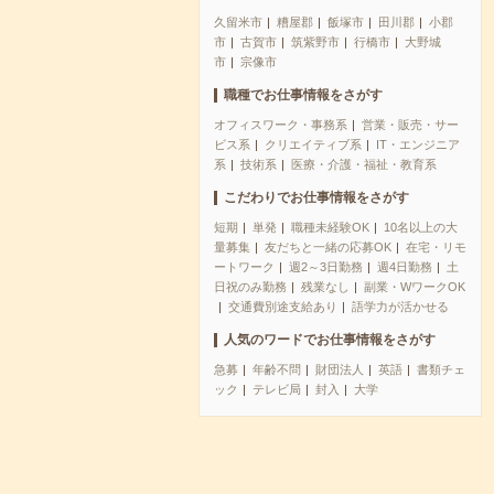
久留米市
糟屋郡
飯塚市
田川郡
小郡
市
古賀市
筑紫野市
行橋市
大野城
市
宗像市
職種でお仕事情報をさがす
オフィスワーク・事務系
営業・販売・サー
ビス系
クリエイティブ系
IT・エンジニア
系
技術系
医療・介護・福祉・教育系
こだわりでお仕事情報をさがす
短期
単発
職種未経験OK
10名以上の大
量募集
友だちと一緒の応募OK
在宅・リモ
ートワーク
週2～3日勤務
週4日勤務
土
日祝のみ勤務
残業なし
副業・WワークOK
交通費別途支給あり
語学力が活かせる
人気のワードでお仕事情報をさがす
急募
年齢不問
財団法人
英語
書類チェ
ック
テレビ局
封入
大学