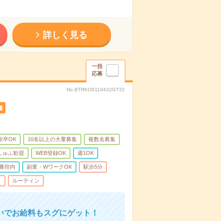
詳しく見る
一括
応募
No.BTRKO8110432GT32
遣
新卒OK
10名以上の大量募集
複数名募集
しゅふ歓迎
WEB登録OK
週1OK
養控内
副業・WワークOK
駅歩5分
し
ルーティン
いでお給料もスグにゲット！