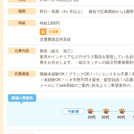
期間
即日～長期（3ヶ月以上） 最短で応募開始から1週間
時給
時給1300円
交通費
交通費規定内支給
仕事内容
製造（組立・加工）
家具やインテリアなどのガラス製品を製造している会
務をお任せします。・組立キッチンの組立作業接着剤
応募資格
職種未経験OK / ブランクOK / パソコンスキル不要 /
＜未経験OK！＞＃学歴不問＃髪色・髪型自由！○応募
メールにてweb登録のご案内↓担当よりご希望条件の
職場の雰囲気
年齢層
20代
30代
40代