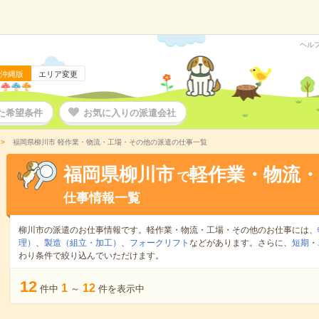
ヘル
沖縄版
エリア変更
た希望条件
お気に入りの派遣会社
福岡県柳川市 軽作業・物流・工場・その他の派遣の仕事一覧
福岡県柳川市
軽作業・物流
で
仕事情報一覧
柳川市の派遣のお仕事情報です。軽作業・物流・工場・その他のお仕事には、
理）
、
製造（組立・加工）
、
フォークリフト
などがあります。さらに、
短期
・
わり条件で絞り込んでいただけます。
12
1
12
件中
～
件を表示中