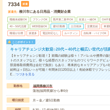
7334
派遣
柳川市にある日用品・消費財企業
派遣先
職種未経験OK
ブランクOK
既卒第二新卒OK
友達と一緒OK
OA不
40～50代活躍
WEB登録OK
週5日勤務
土日祝休
交費支給
車通
職場が分煙
派遣多
電話対応なし
ルーティン
自転車・バイクOK
ここがポイント！
キャリアチェンジ大歓迎○20代～40代と幅広い世代が活
【キャリアチェンジ歓迎！】前職の経験は様々！アパレルや携帯の販
トのスタッフなど。様々な経歴のスタッフがものづくりワークデビュ
部資格取得費用は会社で負担）もあり、将来的なキャリアアップも○
給料は＜日払い＞が可能！年間休日120日以上！有給休暇でリフレッ
E…
つづきを見る
勤務地
福岡県柳川市
蒲池(福岡県)駅から車6分
曜日頻度
月～金／週5日勤務
時間
8:30～17:45(休憩1:15)