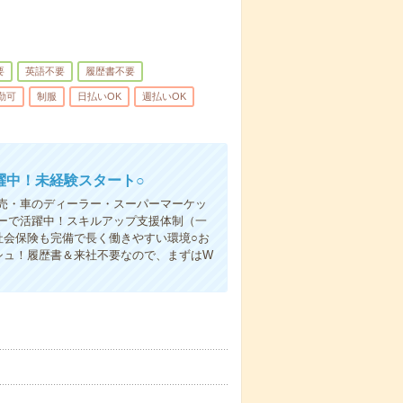
要
英語不要
履歴書不要
勤可
制服
日払いOK
週払いOK
躍中！未経験スタート○
売・車のディーラー・スーパーマーケッ
ーで活躍中！スキルアップ支援体制（一
社会保険も完備で長く働きやすい環境○お
シュ！履歴書＆来社不要なので、まずはW