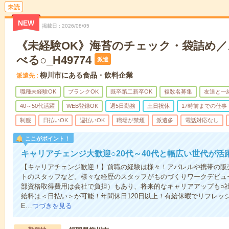
未読
NEW
掲載日
2026/08/05
《未経験OK》海苔のチェック・袋詰め
べる○_H49774
派遣
柳川市にある食品・飲料企業
派遣先
職種未経験OK
ブランクOK
既卒第二新卒OK
複数名募集
友達と一
40～50代活躍
WEB登録OK
週5日勤務
土日祝休
17時前までの仕事
制服
日払いOK
週払いOK
職場が禁煙
派遣多
電話対応なし
ここがポイント！
キャリアチェンジ大歓迎○20代～40代と幅広い世代が活
【キャリアチェンジ歓迎！】前職の経験は様々！アパレルや携帯の販
トのスタッフなど。様々な経歴のスタッフがものづくりワークデビュ
部資格取得費用は会社で負担）もあり、将来的なキャリアアップも○
給料は＜日払い＞が可能！年間休日120日以上！有給休暇でリフレッ
E…
つづきを見る