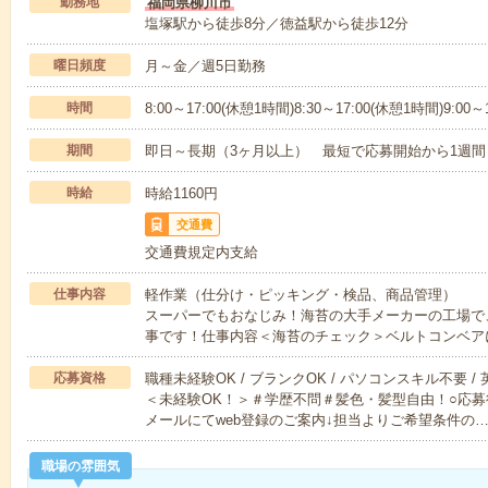
勤務地
福岡県柳川市
塩塚駅から徒歩8分／徳益駅から徒歩12分
曜日頻度
月～金／週5日勤務
時間
8:00～17:00(休憩1時間)8:30～17:00(休憩1時間)9:00～
期間
即日～長期（3ヶ月以上） 最短で応募開始から1週間
時給
時給1160円
交通費
交通費規定内支給
仕事内容
軽作業（仕分け・ピッキング・検品、商品管理）
スーパーでもおなじみ！海苔の大手メーカーの工場で
事です！仕事内容＜海苔のチェック＞ベルトコンベア
応募資格
職種未経験OK / ブランクOK / パソコンスキル不要 /
＜未経験OK！＞＃学歴不問＃髪色・髪型自由！○応募
メールにてweb登録のご案内↓担当よりご希望条件の
職場の雰囲気