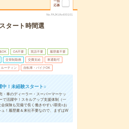
一括
応募
No.FAJKUfo400101
／スタート時間選
緒OK
OA不要
英語不要
履歴書不要
交替制勤務
交費支給
車通勤可
ルーティン
自転車・バイクOK
躍中！未経験スタート○
売・車のディーラー・スーパーマーケッ
ーで活躍中！スキルアップ支援体制（一
社会保険も完備で長く働きやすい環境○お
シュ！履歴書＆来社不要なので、まずはW