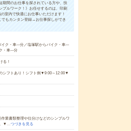
！短期間のお仕事を探されている方や、扶
ンプルワーク！》お任せするのは、印刷
備の室内で快適にお仕事いただけます！
こでもカンタン登録→お仕事探しができ
イク・車---分／塩塚駅からバイク・車---
・車---分
ける！
シフトあり！シフト例▼9:00～12:00▼
軽作業書類整理や仕分けなどのシンプルワ
。▼…
つづきを見る