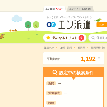
エン派遣
7766
件
エンバイト
12362
件
ちょうど良いワークライフバランスが叶う
九州・
気になる！リスト
0
保存し
派遣TOP
九州・沖縄
福岡県
福岡県柳川市
,
1
1
9
2
平均時給:
円
設定中の検索条件
期間
---
派遣形式
---
時給
---