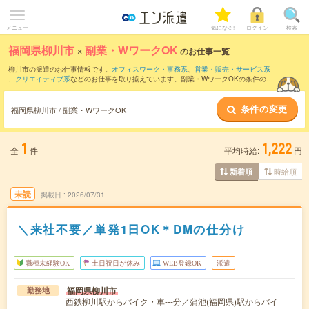
メニュー
気になる!
ログイン
検索
福岡県柳川市
×
副業・WワークOK
のお仕事一覧
柳川市の派遣のお仕事情報です。
オフィスワーク・事務系
、
営業・販売・サービス系
、
クリエイティブ系
などのお仕事を取り揃えています。副業・WワークOKの条件の他
に、
交通費別途支給あり
、
職種未経験OK
、
友だちと一緒の応募OK
などのこだわり条
件も取り揃えています。
条件の変更
福岡県柳川市 / 副業・WワークOK
1
1,222
全
件
平均時給:
円
時給順
新着順
未読
掲載日
2026/07/31
＼来社不要／単発1日OK＊DMの仕分け
職種未経験OK
土日祝日が休み
WEB登録OK
派遣
福岡県柳川市
勤務地
西鉄柳川駅からバイク・車---分／蒲池(福岡県)駅からバイ