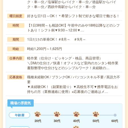
ク・車---分／塩塚駅からバイク・車---分／徳益駅からバイ
ク・車---分／西鉄中島駅からバイク・車---分
好きな日1日～OK！＊希望シフト制で好きな曜日で働ける！
曜日頻度
【1日3時間～も相談OK!】午前中のみや18時以降などのシフ
時間
トあり！シフト例▼9:00～12:00▼…
1日だけの単発OK！＃8月～ ＃9月～
期間
時給1,200円～1,625円
時給
軽作業（仕分け・ピッキング・検品、商品管理）
仕事内容
＼DMの仕分け／快適！オフィスなど室内のカンタン軽作業
書類整理や仕分けなどのシンプルワーク！未経験の…
職種未経験OK / ブランクOK / パソコンスキル不要 / 英語力不
応募資格
要
▼未経験OK！（副業歓迎☆）▼高校生不可▼携帯電話をお
持ちの方（業務連絡に使用）※応募後のご連絡はメ…
職場の雰囲気
年齢層
20代
30代
40代
50代
60代